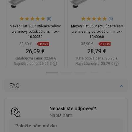
(6)
(4)
Mexen Flat 360° otáčavé teleso
Mexen Flat 360° rotujúce teleso
pre líniový odtok 50 cm, inox -
pre lineárny odtok 60 cm, inox -
1040050
1040060
32,60 €
35,90 €
-19,97%
-19,81%
26,09 €
28,79 €
Katalógová cena:
32,60 €
Katalógová cena:
35,90 €
Najnižšia cena: 26,09 €
Najnižšia cena: 28,79 €
Dostupnosť:
Na sklade
Dostupnosť:
Na sklade
Do košíka
Do košíka
FAQ
Porovnaj
favorite_border
Obľúbené
Porovnaj
favorite_border
Obľúbené
Nenašli ste odpoveď?
Napíš nám
Položte nám otázku