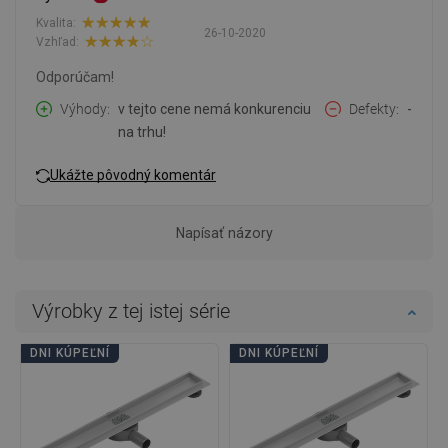
Kvalita:
26-10-2020
Vzhľad:
Odporúčam!
Výhody
v tejto cene nemá konkurenciu
Defekty
-
na trhu!
Ukážte pôvodný komentár
Napísať názory
Výrobky z tej istej série
DNI KÚPEĽNÍ
DNI KÚPEĽNÍ