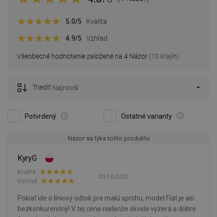
5.0
/5
Kvalita
4.9
/5
Vzhľad
Všeobecné hodnotenie založené na 4 Názor
(10 krajín)
Triediť:
Najnovší
Potvrdený
Ostatné varianty
Názor sa týka tohto produktu
KyryG
Kvalita:
03-10-2021
Vzhľad:
Pokiaľ ide o líniový odtok pre malú sprchu, model Flat je asi
bezkonkurenčný! V tej cene nielenže skvele vyzerá a dobre