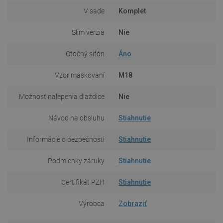
V sade
Komplet
Slim verzia
Nie
Otočný sifón
Áno
Vzor maskovaní
M18
Možnosť nalepenia dlaždice
Nie
Návod na obsluhu
Stiahnutie
Informácie o bezpečnosti
Stiahnutie
Podmienky záruky
Stiahnutie
Certifikát PZH
Stiahnutie
Výrobca
Zobraziť