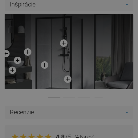
Inšpirácie
Recenzie
4.8
/5
(4 Názor)