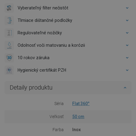
Vyberateľný filter nečistôt
Tlmiace dištančné podložky
Regulovateľné nožičky
Odolnosť voči matovaniu a korózii
10 rokov záruka
Hygienický certifikát PZH
Detaily produktu
Séria
Flat 360°
Veľkosť
50 cm
Farba
Inox