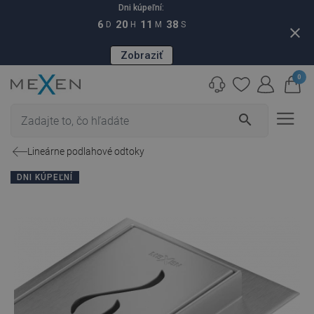
Dni kúpeľní:
6
20
11
36
D
H
M
S
close
Zobraziť
0
search
Lineárne podlahové odtoky
DNI KÚPEĽNÍ