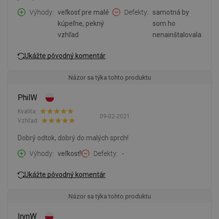
Výhody
veľkosť pre malé
Defekty
samotná by
kúpeľne, pekný
som ho
vzhľad
nenainštalovala
Ukážte pôvodný komentár
Názor sa týka tohto produktu
PhilW
Kvalita:
09-02-2021
Vzhľad:
Dobrý odtok, dobrý do malých sprch!
Výhody
veľkosť!
Defekty
-
Ukážte pôvodný komentár
Názor sa týka tohto produktu
IrynW