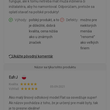
funguje, ale k tomu netreba mať muža inžiniera či
inštalatéra, aby ho namontoval. Odporúčam, pretože sa
oplatí stavať na poľské produkty!
Výhody
poľský produkt, a to
Defekty
možno pre
je dôležité, dobrá
niektorých
kvalita, cena nižšia
menšia
ako u známych
“renomé”
značiek
ako veľkých
firiem
Ukážte pôvodný komentár
Názor sa týka tohto produktu
EufrJ
Kvalita:
05-09-2021
Vzhľad:
Ako malý líniový odtokový model Flat sa osvedčuje super!
Ak názov pochádza z toho, že je určený pre malé byty, tak
je to presne ideálne!