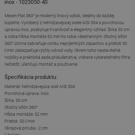
inox - 1023050-40
Mexen Flat 360° je moderný líniový odtok, ideálny do každej
kúpeľne. Vyrobený z nehrdzavejúcej ocele AISI 304 s povrchovou
úpravou inox, poskytuje trvanlivosť a elegantný vzhľad. Šírka 50 cm
a nízka hĺbka montáže 52 mm ho robia všestranným. Otočný sifón
360° účinne zabraňuje vzniku nepríjemných zápachov a prietok 50
l/min zabezpečuje rýchly odvod vody. Okrem toho nastaviteľné
nožičky a praktická sada príslušenstva, vrátane vyberateľného filtra
nečistôt, uľahčujú montáž a používanie.
Špecifikácia produktu:
Materiál: Nehrdzavejúca oceľ AISI 304
Povrchová úprava: Inox
Šírka: 50 cm
Otočný sifón 360°
Hĺbka montáže: 52 mm
Prietok: 50 l/min
Okrajová príruba - 2 cm
V balení: