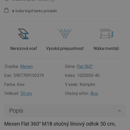
ľudia
kúpil tento produkt.
9
Nerezová oceľ
Vysoká priepustnosť
Nízka montáž
Značka:
Mexen
Séria:
Flat 360°
Ean:
5907709100374
Index:
1023050-40
Farba:
Inox
V sade:
Komplet
Veľkosť:
50 cm
Otočný sifón:
Áno
Popis
Mexen Flat 360° M18 otočný líniový odtok 50 cm,