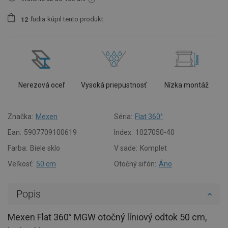
ľudia
kúpil tento produkt.
1
2
Nerezová oceľ
Vysoká priepustnosť
Nízka montáž
Značka:
Mexen
Séria:
Flat 360°
Ean:
5907709100619
Index:
1027050-40
Farba:
Biele sklo
V sade:
Komplet
Veľkosť:
50 cm
Otočný sifón:
Áno
Popis
Mexen Flat 360° MGW otočný líniový odtok 50 cm,