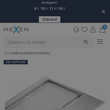
Dni kúpeľní:
4
10
11
53
D
H
M
S
close
Zobraziť
0
search
Lineárne podlahové odtoky
DNI KÚPEĽNÍ