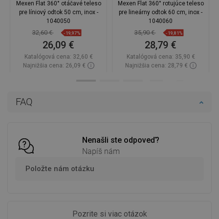
Mexen Flat 360° otáčavé teleso
Mexen Flat 360° rotujúce teleso
pre líniový odtok 50 cm, inox -
pre lineárny odtok 60 cm, inox -
1040050
1040060
32,60 €
35,90 €
-19,97%
-19,81%
26,09 €
28,79 €
Katalógová cena:
32,60 €
Katalógová cena:
35,90 €
Najnižšia cena: 26,09 €
Najnižšia cena: 28,79 €
Dostupnosť:
Na sklade
Dostupnosť:
Na sklade
Do košíka
Do košíka
FAQ
Porovnaj
favorite_border
Obľúbené
Porovnaj
favorite_border
Obľúbené
Nenašli ste odpoveď?
Napíš nám
Položte nám otázku
Pozrite si viac otázok