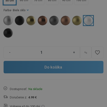
60 cm
70 cm
80 cm
90 cm
100 cm
50 cm
Farba
- Biele sklo
favorite_border
-
+
Do košíka
Dostupnosť:
Na sklade
Doručenie z:
4.99 €
Vrátenie až do 100 dní