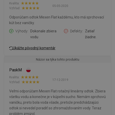
Kvalita:
05-05-2020
Vzhľad:
Odporúčam odtok Mexen Flat každému, kto má sprchovací
kút bez vaničky.
Výhody
Dokonale zbiera
Defekty
Zatiaľ
vodu
žiadne.
Ukážte pôvodný komentár
Názor sa týka tohto produktu
PaskM
Kvalita:
17-12-2019
Vzhľad:
Veľmi odporúčam Mexen Flat rotačný lineárny odtok. Zbiera
všetku vodu a konečne je v kúpeľni sucho. Nemám sprchovú
vaničku, preto bola voda všade, pretože predchádzajúci
odtok si nevedel poradiť so zhromažďovaním vody. Teraz
problém zmizol.