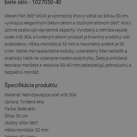
biele sklo - 1027050-40
Mexen Flat 360° MGW je výnimočný líniový odtok so šírkou 50 cm,
vynikajúci elegantným bielym sklom a otočným sifónom 360°, ktorý
účinne zastavuje nepríjemné zápachy. Vyrobený z nehrdzavejúcej
ocele AISI 304, s tvrdeným sklom, produkt je trvanlivý a odolný voči
poškodeniu. Hĺbka montáže je 52 mm a maximálny prietok je 50
l/min. Odtok má nastaviteľné nožičky, vyberateľný filter nečistôt a
praktický háčik na vyberanie maskovacej krytky. Ďalej je priložená
tesniaca manžeta a redukcia 50/40 mm zabezpečujú jednoduchú a
bezpečnú montáž.
Špecifikácia produktu:
Materiál: Nehrdzavejúca oceľ AISI 304
Úprava: Tvrdené sklo
Farba: Biele sklo
Šírka: 50 cm
Otočný sifón 360°
Hĺbka montáže: 52 mm
Prietok: 50 l/min