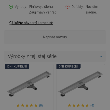
Výhody
Plní svoju úlohu,
Defekty
Nevidím
Zaujímavý vzhľad
žiadne.
Ukážte pôvodný komentár
Napísať názory
Výrobky z tej istej série
DNI KÚPEĽNÍ
DNI KÚPEĽNÍ
(6)
(4)