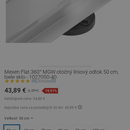
Mexen Flat 360° MGW otočný líniový odtok 50 cm,
biele sklo - 1027050-40
(0)
(4)
Otázky
43,89 €
19,91%
(s DPH)
Katalógová cena:
54,80 €
Najnižšia cena za posledných 30 dní: 43,89 €
Veľkosť
- 50 cm