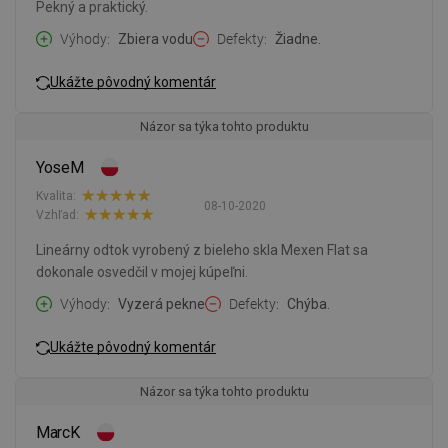
Pekný a praktický.
Výhody
Zbiera vodu
Defekty
Žiadne.
Ukážte pôvodný komentár
Názor sa týka tohto produktu
YoseM
Kvalita:
08-10-2020
Vzhľad:
Lineárny odtok vyrobený z bieleho skla Mexen Flat sa
dokonale osvedčil v mojej kúpeľni.
Výhody
Vyzerá pekne
Defekty
Chýba.
Ukážte pôvodný komentár
Názor sa týka tohto produktu
MarcK