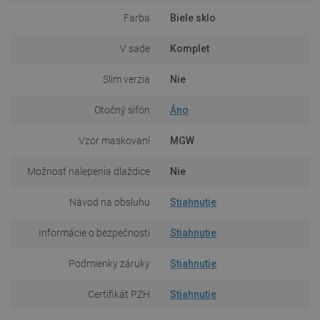
Farba
Biele sklo
V sade
Komplet
Slim verzia
Nie
Otočný sifón
Áno
Vzor maskovaní
MGW
Možnosť nalepenia dlaždice
Nie
Návod na obsluhu
Stiahnutie
Informácie o bezpečnosti
Stiahnutie
Podmienky záruky
Stiahnutie
Certifikát PZH
Stiahnutie