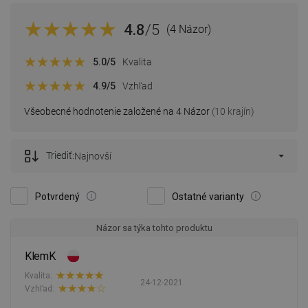
4.8
/5
(4 Názor)
5.0
/5
Kvalita
4.9
/5
Vzhľad
Všeobecné hodnotenie založené na 4 Názor
(10 krajín)
Triediť:
Najnovší
Potvrdený
Ostatné varianty
Názor sa týka tohto produktu
KlemK
Kvalita:
24-12-2021
Vzhľad: