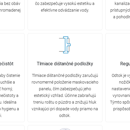
ia bez obáv
čo zabezpečuje vysokú estetiku a
kanaliza
hromadenej
efektívne odvádzanie vody.
prístupnýc
a pohodl
ečistôt
Tlmiace dištančné podložky
Regu
by čistenie
Tlmiace dištančné podložky zaručujú
Odtok je 
duchšie a
rovnomerné položenie maskovacieho
nožič
ť horný,
panelu, čím zabezpečujú jeho
nastaveni
nečistoty a
estetický vzhľad. Účinne zabraňujú
vyrovnan
. Ideálna
treniu roštu o púzdro a znižujú hluk
Týmto spôs
o hygienu a
vznikajúci pri dopade vody priamo na
prispôso
i.
odtok.