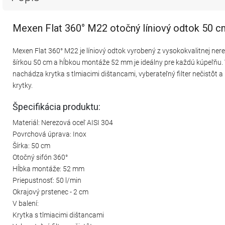
Mexen Flat 360° M22 otočný líniový odtok 50 c
Mexen Flat 360° M22 je líniový odtok vyrobený z vysokokvalitnej ner
šírkou 50 cm a hĺbkou montáže 52 mm je ideálny pre každú kúpeľňu. 
nachádza krytka s tlmiacimi dištancami, vyberateľný filter nečistôt
krytky.
Špecifikácia produktu:
Materiál: Nerezová oceľ AISI 304
Povrchová úprava: Inox
Šírka: 50 cm
Otočný sifón 360°
Hĺbka montáže: 52 mm
Priepustnosť: 50 l/min
Okrajový prstenec - 2 cm
V balení:
Krytka s tlmiacimi dištancami