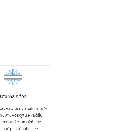
Otočná sifón
ybaven otočným sifónom (v
360°). Poskytuje väčšiu
litu montáže, umožňujúc
uché prispôsobenie k