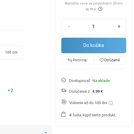
Najnižšia cena za posledných 30 dní:
36,99 €
-
+
Do košíka
100 cm
favorite_border
Obľúbené
Porovnaj
Dostupnosť:
Na sklade
+2
Doručenie z:
4.99 €
Vrátenie až do 100 dní
ľudia
kúpil tento produkt.
4