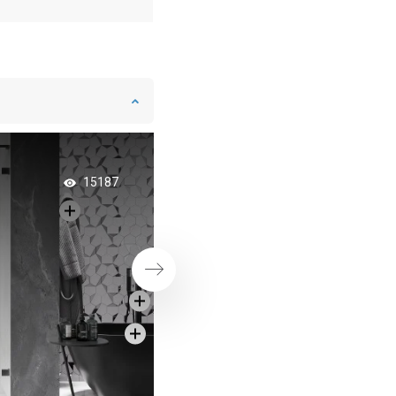
Exkluzívne ružové z
15187
kúpeľni
Ďalej