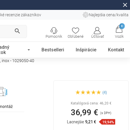
close
ké recenzie zákazníkov
Najlepšia cena/kvalita
0
search
Pomocník
Obľúbené
Účtovať
Vozík
adný
Bestselleri
Inšpirácie
Kontakt
tok
, inox - 1029050-40
Mexen Flat 360° M22 otočný
(4)
líniový odtok 50 cm, inox -
1029050-40
Katalógová cena:
46,20 €
 montáž
36,99 €
(s DPH)
Lacnejšie
9,21 €
19,94%