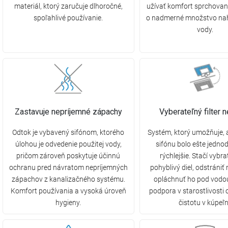
materiál, ktorý zaručuje dlhoročné,
užívať komfort sprchovan
spoľahlivé používanie.
o nadmerné množstvo na
vody.
Zastavuje nepríjemné zápachy
Vyberateľný filter n
Odtok je vybavený sifónom, ktorého
Systém, ktorý umožňuje, a
úlohou je odvedenie použitej vody,
sifónu bolo ešte jedno
pričom zároveň poskytuje účinnú
rýchlejšie. Stačí vybra
ochranu pred návratom nepríjemných
pohyblivý diel, odstrániť 
zápachov z kanalizačného systému.
opláchnuť ho pod vodou
Komfort používania a vysoká úroveň
podpora v starostlivosti 
hygieny.
čistotu v kúpeľn