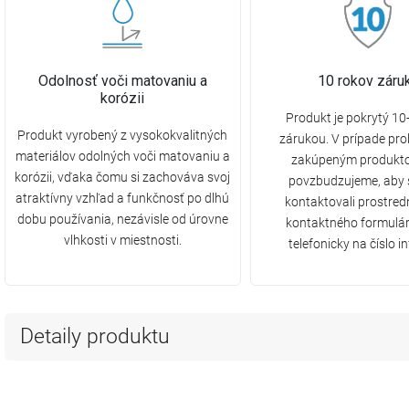
Odolnosť voči matovaniu a
10 rokov záru
korózii
Produkt je pokrytý 1
Produkt vyrobený z vysokokvalitných
zárukou. V prípade pr
materiálov odolných voči matovaniu a
zakúpeným produkt
korózii, vďaka čomu si zachováva svoj
povzbudzujeme, aby 
atraktívny vzhľad a funkčnosť po dlhú
kontaktovali prostre
dobu používania, nezávisle od úrovne
kontaktného formulár
vlhkosti v miestnosti.
telefonicky na číslo in
Detaily produktu