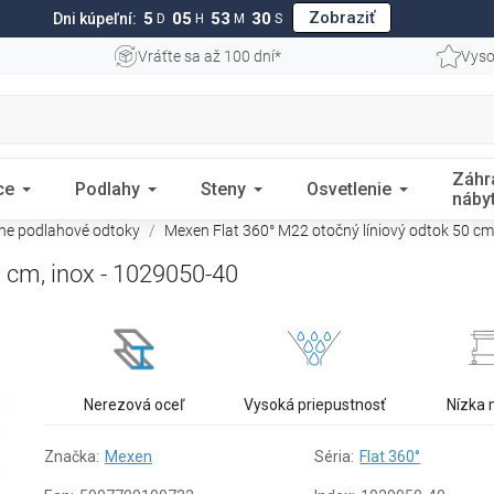
Zobraziť
5
05
53
29
Dni kúpeľní:
D
H
M
S
Vráťte sa až 100 dní*
Vyso
Záhr
ce
Podlahy
Steny
Osvetlenie
náby
rne podlahové odtoky
Mexen Flat 360° M22 otočný líniový odtok 50 cm
 cm, inox - 1029050-40
Nerezová oceľ
Vysoká priepustnosť
Nízka
Značka:
Mexen
Séria:
Flat 360°