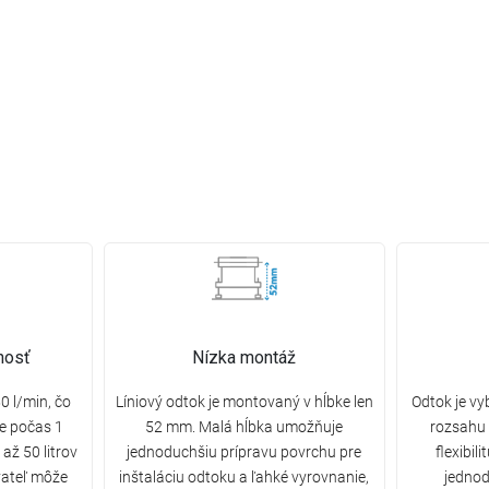
nosť
Nízka montáž
0 l/min, čo
Líniový odtok je montovaný v hĺbke len
Odtok je v
e počas 1
52 mm. Malá hĺbka umožňuje
rozsahu 
až 50 litrov
jednoduchšiu prípravu povrchu pre
flexibi
vateľ môže
inštaláciu odtoku a ľahké vyrovnanie,
jednod