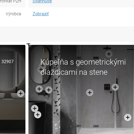
rtifikát PZH
Stiahnutie
Výrobca
Zobraziť
Kúpeľňa s geometrickými
32907
dlaždicami na stene