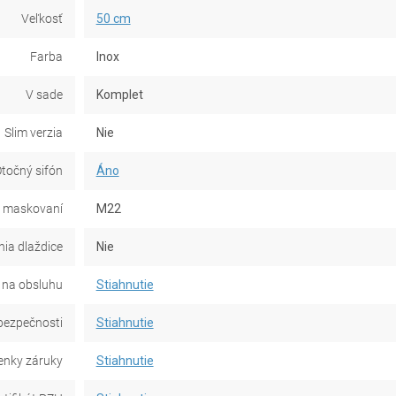
Veľkosť
50 cm
Farba
Inox
V sade
Komplet
Slim verzia
Nie
točný sifón
Áno
 maskovaní
M22
ia dlaždice
Nie
na obsluhu
Stiahnutie
bezpečnosti
Stiahnutie
nky záruky
Stiahnutie