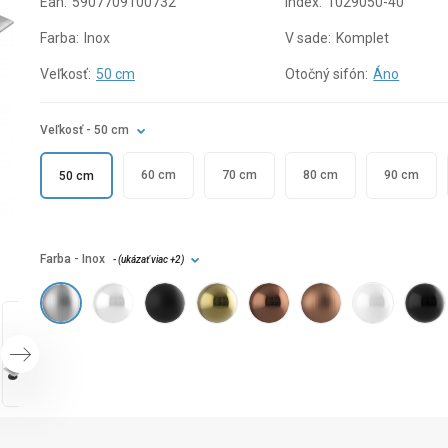
Ean:
5907709100732
Index:
1029050-40
Farba:
Inox
V sade:
Komplet
Veľkosť:
50 cm
Otočný sifón:
Áno
Veľkosť
- 50 cm
60 cm
70 cm
80 cm
90 cm
50 cm
Farba
- Inox
- (
ukázať viac
+2
)