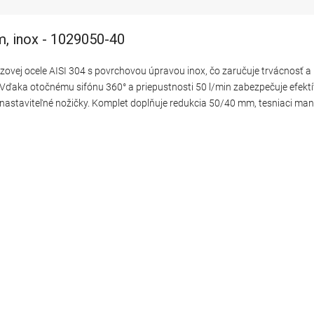
m, inox - 1029050-40
ezovej ocele AISI 304 s povrchovou úpravou inox, čo zaručuje trvácnosť 
Vďaka otočnému sifónu 360° a priepustnosti 50 l/min zabezpečuje efektí
 a nastaviteľné nožičky. Komplet doplňuje redukcia 50/40 mm, tesniaci m