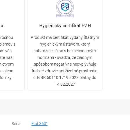
ka
Hygienický certifikát PZH
0-ročnou
Produkt má certifikát vydaný Štátnym
oblémov s
hygienickým ústavom, ktorý
om vás
potvrdzuje súlad s bezpečnostnými
ste nás
normami - uvádza, že žiadnym
dníctvom
spôsobom negatívne neovplyvňuje
a alebo
ľudské zdravie ani životné prostredie.
folinky.
č. B.BK.60110.1719.2023 platný do
14.02.2027
Séria
Flat 360°