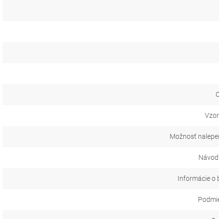
O
Vzor
Možnosť nalepen
Návod 
Informácie o 
Podmie