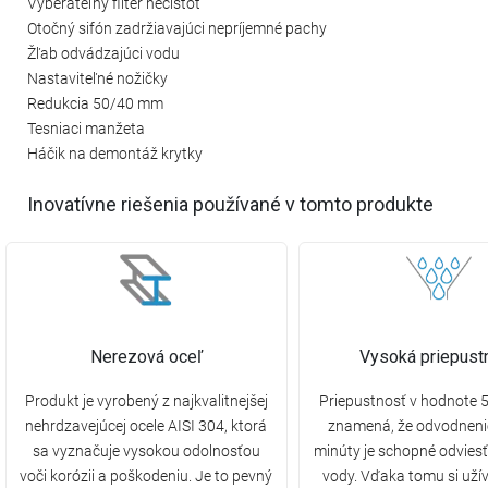
Vyberateľný filter nečistôt
Otočný sifón zadržiavajúci nepríjemné pachy
Žľab odvádzajúci vodu
Nastaviteľné nožičky
Redukcia 50/40 mm
Tesniaci manžeta
Háčik na demontáž krytky
Inovatívne riešenia používané v tomto produkte
Nerezová oceľ
Vysoká priepust
Produkt je vyrobený z najkvalitnejšej
Priepustnosť v hodnote 5
nehrdzavejúcej ocele AISI 304, ktorá
znamená, že odvodneni
sa vyznačuje vysokou odolnosťou
minúty je schopné odviesť 
voči korózii a poškodeniu. Je to pevný
vody. Vďaka tomu si uží