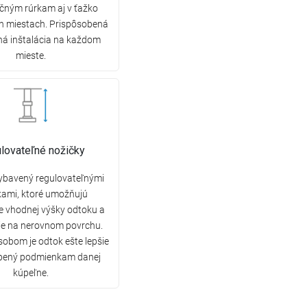
čným rúrkam aj v ťažko
h miestach. Prispôsobená
ná inštalácia na každom
mieste.
lovateľné nožičky
vybavený regulovateľnými
kami, ktoré umožňujú
e vhodnej výšky odtoku a
ie na nerovnom povrchu.
obom je odtok ešte lepšie
bený podmienkam danej
kúpeľne.