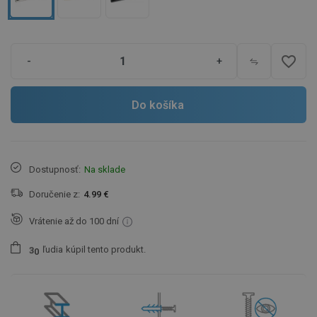
favorite_border
-
+
Do košíka
Dostupnosť:
Na sklade
Doručenie z:
4.99 €
Vrátenie až do 100 dní
ľudia
kúpil tento produkt.
3
0