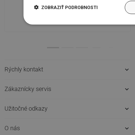
Naše výrobky na vás čakajú v
ZOBRAZIŤ PODROBNOSTI
modernom sklade.Vždy pripravený na
prepravu!
Rýchly kontakt

Zákaznícky servis

Užitočné odkazy

O nás
