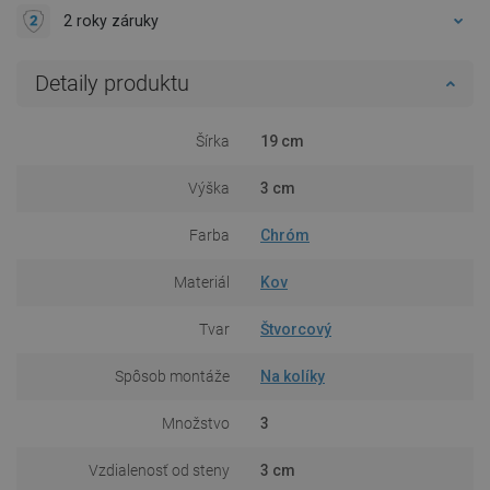
2 roky záruky
Detaily produktu
Šírka
19 cm
Výška
3 cm
Farba
Chróm
Materiál
Kov
Tvar
Štvorcový
Spôsob montáže
Na kolíky
Množstvo
3
Vzdialenosť od steny
3 cm