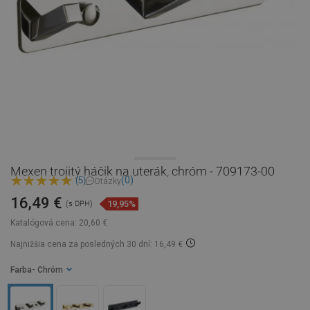
Mexen trojitý háčik na uterák, chróm - 709173-00
(0)
(5)
Otázky
16,49 €
19,95%
(s DPH)
Katalógová cena:
20,60 €
Najnižšia cena za posledných 30 dní: 16,49 €
Farba
- Chróm