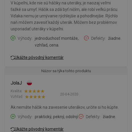
V kúpeľni, kde nie sú háčiky na uteráky, je naozaj veľmi
ťažké sa umyť. Háčik sa zdá byť ničím, ale robí veľkú prácu.
Vďaka nemu je umývanie rýchlejšie a pohodlnejšie. Rýchlo
naň môžem zavesiť každý uterák. Môžem bez problémov
usporiadať uteráky v kúpeľni.
Výhody
jednoduchosť montáže,
Defekty
žiadne.
vzhľad, cena.
Ukážte pôvodný komentár
Názor sa týka tohto produktu
JolaJ
Kvalita:
20-04-2020
Vzhľad:
Ak nemáte háčik na zavesenie uterákov, určite si ho kúpte.
Výhody
praktický, pekný, odolný.
Defekty
žiadne.
Ukážte pôvodný komentár