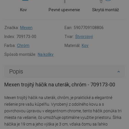
Kov
Pevné upevnenie
Skrytá montáž
Značka:
Mexen
Ean:
5907709108806
Index:
709173-00
Tvar:
Štvorcový
Farba:
Chróm
Materiál:
Kov
Spôsob montáže:
Na kolíky
Popis
Mexen trojitý háčik na uterák, chróm - 709173-00
Mexen trojitý háčik na uterák, chróm, je praktické a elegantné
riešenie pre vašu kúpeľňu. Vyrobený z odolného kovu a s
povrchovou úpravou v elegantnom chrome, tento háčik ponúka tri
miesta na vešanie, čo umožňuje optimálne využitie priestoru. Šírka
háčika je 19 cm a jeho výška je 3 cm, vďaka čomu sa ľahko