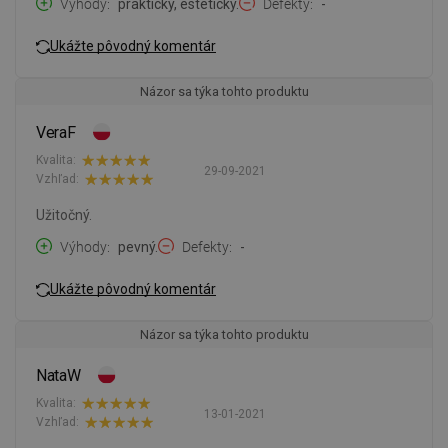
Výhody
praktický, estetický.
Defekty
-
Ukážte pôvodný komentár
Názor sa týka tohto produktu
VeraF
Kvalita:
29-09-2021
Vzhľad:
Užitočný.
Výhody
pevný.
Defekty
-
Ukážte pôvodný komentár
Názor sa týka tohto produktu
NataW
Kvalita:
13-01-2021
Vzhľad: