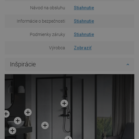
Návod na obsluhu
Stiahnutie
Informácie o bezpečnosti
Stiahnutie
Podmienky záruky
Stiahnutie
Výrobca
Zobraziť
Inšpirácie