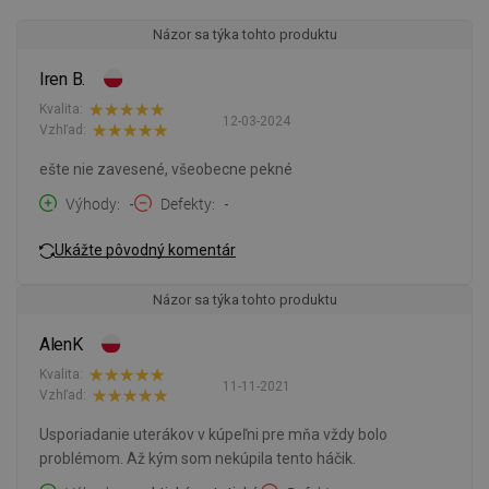
Názor sa týka tohto produktu
Iren B.
Kvalita:
12-03-2024
Vzhľad:
ešte nie zavesené, všeobecne pekné
Výhody
-
Defekty
-
Ukážte pôvodný komentár
Názor sa týka tohto produktu
AlenK
Kvalita:
11-11-2021
Vzhľad:
Usporiadanie uterákov v kúpeľni pre mňa vždy bolo
problémom. Až kým som nekúpila tento háčik.