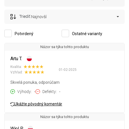
Triediť:
Najnovší
Potvrdený
Ostatné varianty
Názor sa týka tohto produktu
Artu T.
Kvalita:
01-02-2025
Vzhľad:
Skvelá ponuka, odporúčam
Výhody
-
Defekty
-
Ukážte pôvodný komentár
Názor sa týka tohto produktu
Wiol P.