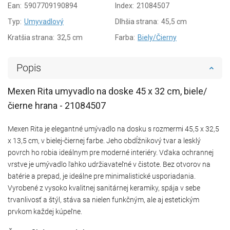
Ean:
5907709190894
Index:
21084507
Typ:
Umyvadlový
Dlhšia strana:
45,5 cm
Kratšia strana:
32,5 cm
Farba:
Biely/Čierny
Popis
Mexen Rita umyvadlo na doske 45 x 32 cm, biele/
čierne hrana - 21084507
Mexen Rita je elegantné umývadlo na dosku s rozmermi 45,5 x 32,5
x 13,5 cm, v bielej-čiernej farbe. Jeho obdĺžnikový tvar a lesklý
povrch ho robia ideálnym pre moderné interiéry. Vďaka ochrannej
vrstve je umývadlo ľahko udržiavateľné v čistote. Bez otvorov na
batérie a prepad, je ideálne pre minimalistické usporiadania.
Vyrobené z vysoko kvalitnej sanitárnej keramiky, spája v sebe
trvanlivosť a štýl, stáva sa nielen funkčným, ale aj estetickým
prvkom každej kúpeľne.