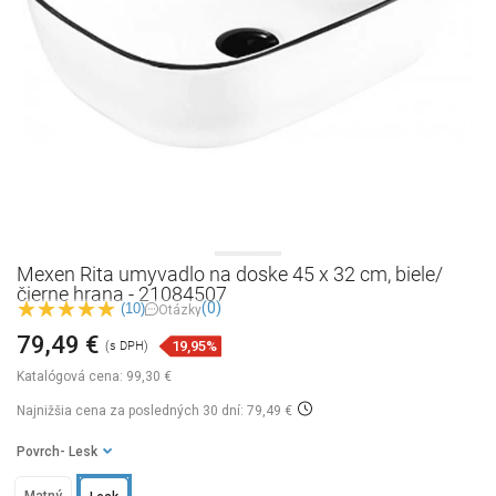
Mexen Rita umyvadlo na doske 45 x 32 cm, biele/
čierne hrana - 21084507
(0)
(10)
Otázky
79,49 €
19,95%
(s DPH)
Katalógová cena:
99,30 €
Najnižšia cena za posledných 30 dní: 79,49 €
Povrch
- Lesk