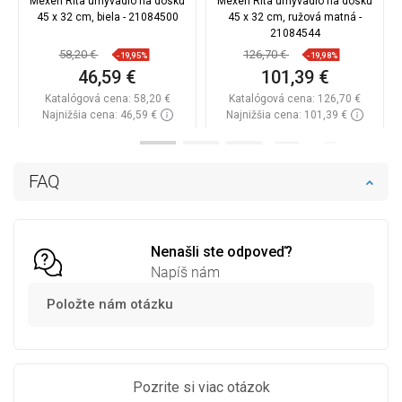
Mexen Rita umývadlo na dosku
Mexen Rita umývadlo na dosku
45 x 32 cm, biela - 21084500
45 x 32 cm, ružová matná -
21084544
58,20 €
126,70 €
-19,95%
-19,98%
46,59 €
101,39 €
Katalógová cena:
58,20 €
Katalógová cena:
126,70 €
Najnižšia cena: 46,59 €
Najnižšia cena: 101,39 €
Dostupnosť:
Na sklade
Dostupnosť:
Na sklade
Do košíka
Do košíka
FAQ
Porovnaj
favorite_border
Obľúbené
Porovnaj
favorite_border
Obľúbené
Nenašli ste odpoveď?
Napíš nám
Položte nám otázku
Pozrite si viac otázok