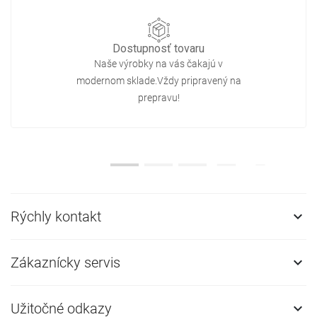
Dostupnosť tovaru
Naše výrobky na vás čakajú v
Táto webová lokalita používa súbor
modernom sklade.Vždy pripravený na
Táto webová lokalita používa súbory cookie na zle
prepravu!
lokality vyjadrujete súhlas s používaním všetkých 
súborov cookie.
Dowiedz się więcej
ZOBRAZIŤ PODROBNOSTI
Rýchly kontakt

Zákaznícky servis

Užitočné odkazy
