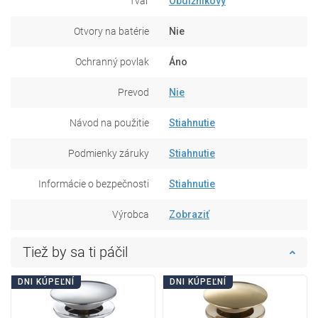
Tvar
Obdĺžnikový
Otvory na batérie
Nie
Ochranný povlak
Áno
Prevod
Nie
Návod na použitie
Stiahnutie
Podmienky záruky
Stiahnutie
Informácie o bezpečnosti
Stiahnutie
Výrobca
Zobraziť
Tiež by sa ti páčil
DNI KÚPEĽNÍ
DNI KÚPEĽNÍ