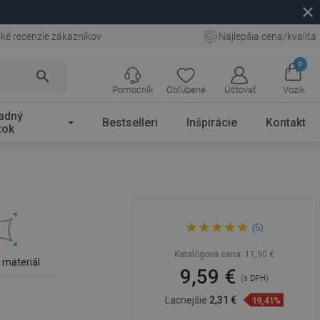
close
ké recenzie zákazníkov
Najlepšia cena/kvalita
0
search
Pomocník
Obľúbené
Účtovať
Vozík
adný
Bestselleri
Inšpirácie
Kontakt
tok
Mexen sprchová hadica 175
(5)
cm, čierna - 79475-70
Katalógová cena:
11,90 €
ý materiál
9,59 €
(s DPH)
Lacnejšie
2,31 €
19,41%