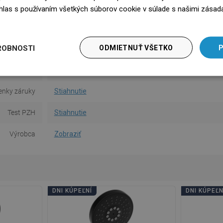
Materiál
PVC
súhlas s používaním všetkých súborov cookie v súlade s našimi zásad
edz się więcej
Netáčavý
Áno
ROBNOSTI
ODMIETNUŤ VŠETKO
P
na použitie
Stiahnutie
bezpečnosti
Stiahnutie
nky záruky
Stiahnutie
Test PZH
Stiahnutie
Výrobca
Zobraziť
DNI KÚPEĽNÍ
DNI KÚPEĽN