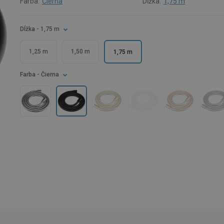
Farba:
Čierna
Dĺžka:
1,75 m
Dĺžka
- 1,75 m
1,25 m
1,50 m
1,75 m
Farba
- Čierna