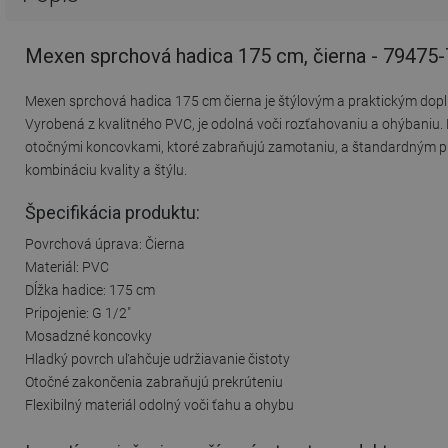
Mexen sprchová hadica 175 cm, čierna - 79475
Mexen sprchová hadica 175 cm čierna je štýlovým a praktickým dopl
Vyrobená z kvalitného PVC, je odolná voči rozťahovaniu a ohýbaniu
otočnými koncovkami, ktoré zabraňujú zamotaniu, a štandardným prip
kombináciu kvality a štýlu.
Špecifikácia produktu:
Povrchová úprava: Čierna
Materiál: PVC
Dĺžka hadice: 175 cm
Pripojenie: G 1/2"
Mosadzné koncovky
Hladký povrch uľahčuje udržiavanie čistoty
Otočné zakončenia zabraňujú prekrúteniu
Flexibilný materiál odolný voči ťahu a ohybu