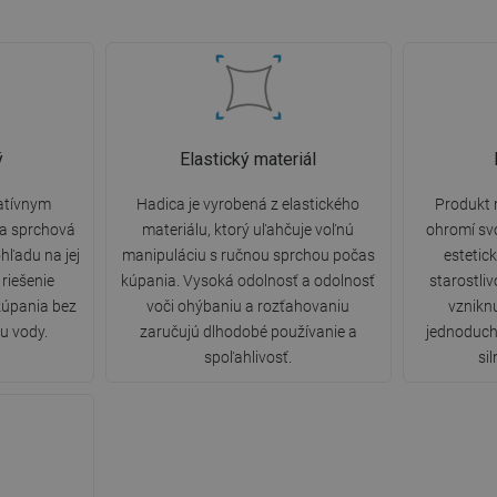
ý
Elastický materiál
atívnym
Hadica je vyrobená z elastického
Produkt 
a sprchová
materiálu, ktorý uľahčuje voľnú
ohromí sv
hľadu na jej
manipuláciu s ručnou sprchou počas
estetic
 riešenie
kúpania. Vysoká odolnosť a odolnosť
starostliv
kúpania bez
voči ohýbaniu a rozťahovaniu
vzniknu
u vody.
zaručujú dlhodobé používanie a
jednoduchš
spoľahlivosť.
si