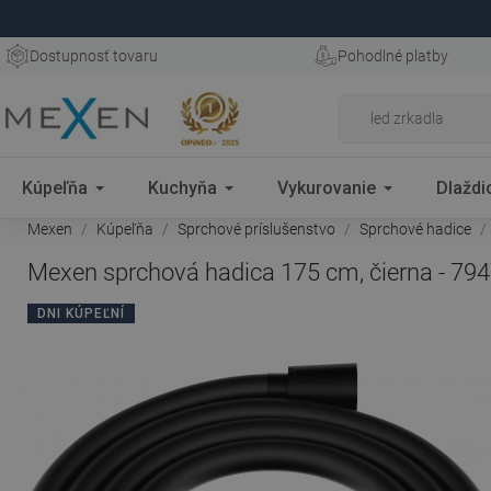
Dostupnosť tovaru
Pohodlné platby
Kúpeľňa
Kuchyňa
Vykurovanie
Dlaždi
Mexen
Kúpeľňa
Sprchové príslušenstvo
Sprchové hadice
Mexen sprchová hadica 175 cm, čierna - 79
DNI KÚPEĽNÍ