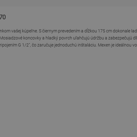
-70
nkom vašej kúpeľne. S čiernym prevedením a dĺžkou 175 cm dokonale ladí
. Mosiadzové koncovky a hladký povrch uľahčujú údržbu a zabezpečujú dl
ojením G 1/2", čo zaručuje jednoduchú inštaláciu. Mexen je ideálnou voľ