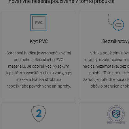
Inovatívne riešenia používané v tomto produkte
Kryt PVC
Bezzákrutov
Sprchová hadica je vyrobená z veľmi
Vďaka použitým inov
odolného a flexibilného PVC
rotačným zakončeniam s
materiálu. Je odolná voči vysokým
hadica nezamotáva, bez o
teplotám a vysokému tlaku vody, a jej
polohu. Toto praktické
mäkká a hladká štruktúra
zaručuje pohodlie počas 
nepoškriabe povrch vane ani sprchy.
obáv o prerušenie tok