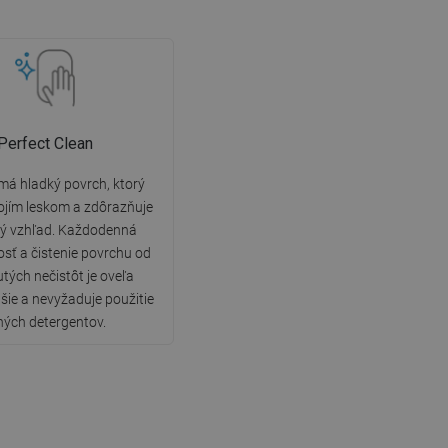
Perfect Clean
má hladký povrch, ktorý
ojím leskom a zdôrazňuje
ký vzhľad. Každodenná
osť a čistenie povrchu od
tých nečistôt je oveľa
ie a nevyžaduje použitie
lných detergentov.