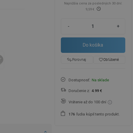
Najnižšia cena za posledných 30 dní:
9,59 €
-
+
Do košíka
favorite_border
Obľúbené
Porovnaj
Dostupnosť:
Na sklade
Doručenie z:
4.99 €
Vrátenie až do 100 dní
ľudia
kúpil tento produkt.
1
7
6