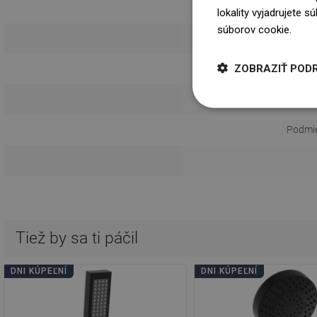
lokality vyjadrujete 
súborov cookie.
Dowi
ZOBRAZIŤ POD
Návod 
Informácie o 
Podmie
Tiež by sa ti páčil
DNI KÚPEĽNÍ
DNI KÚPEĽNÍ