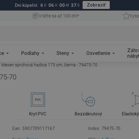
Zobraziť
6
06
00
36
Dni kúpeľní:
D
H
M
S
Vráťte sa až 100 dní*
Vyso
Záhr
ce
Podlahy
Steny
Osvetlenie
náby
Mexen sprchová hadica 175 cm, čierna - 79475-70
475-70
Kryt PVC
Bezzákrutový
Elastick
Ean:
5907709117167
Index:
79475-70