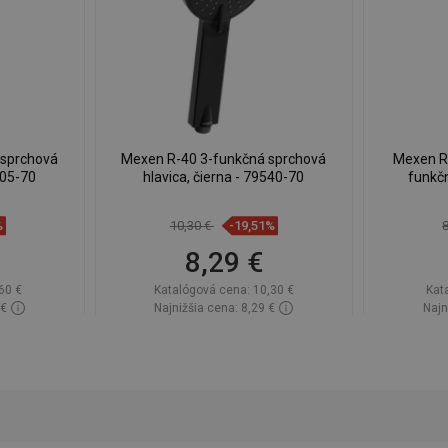
 sprchová
Mexen R-40 3-funkčná sprchová
Mexen R-
505-70
hlavica, čierna - 79540-70
funkčn
%
10,30 €
-19,51%
8,29 €
60 €
Katalógová cena:
10,30 €
Kat
 €
Najnižšia cena: 8,29 €
Najn
lade
Dostupnosť:
Na sklade
Dos
Do košíka
ľúbené
Porovnaj
favorite_border
Obľúbené
Poro