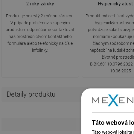
2 roky záruky
Hygienický ates
Produkt je pokrytý 2-ročnou zárukou.
Produkt má certifikát vy
V prípade problémov s kúpeným
hygienickým ústavom
produktom odporúčame kontaktovať
potvrdzuje súlad s bezp
nás prostredníctvom kontaktného
normami - poukazuje n
formulára alebo telefonicky na čísle
žiadnym spôsobom ne
infolinky.
nepôsobí na ľudské zdra
životné prostredie
B.BK.60110.0796.2022 
10.06.2025
Detaily produktu
Táto webová lo
Táto webová lokalita