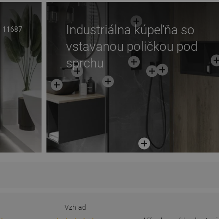
Industriálna kúpeľňa so
11687
vstavanou poličkou pod
sprchu
Vzhľad