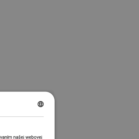
POLISH
CZECH
GERMAN
žívaním našej webovej