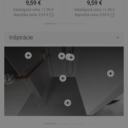
9,59 €
9,59 €
Katalógová cena:
11,90 €
Katalógová cena:
11,90 €
Najnižšia cena: 9,59 €
Najnižšia cena: 9,59 €
Dostupnosť:
Na sklade
Dostupnosť:
Na sklade
Do košíka
Do košíka
Inšpirácie
Porovnaj
favorite_border
Obľúbené
Porovnaj
favorite_border
Obľúbené