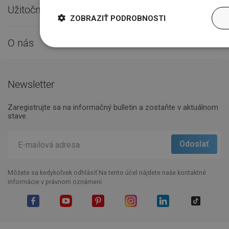
Užitočné odkazy

ZOBRAZIŤ PODROBNOSTI
O nás

Newsletter
Zaregistrujte sa na informačný bulletin a zostaňte v aktuálnom
stave.
Môžete sa kedykoľvek odhlásiť.Na tento účel nájdete naše kontaktné
informácie v právnom oznámení.
Facebook
YouTube
Pinterest
Instagram
LinkedIn
TikTok