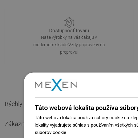
Dostupnosť tovaru
Naše výrobky na vás čakajú v
modernom sklade.Vždy pripravený na
prepravu!
Rýchly kontakt

Táto webová lokalita používa súbor
Táto webová lokalita používa súbory cookie na zle
Zákaznícky servis

lokality vyjadrujete súhlas s používaním všetkých 
súborov cookie.
Dowiedz się więcej