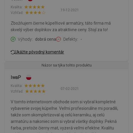
Kvalita:
19-12-2021
Vzhľad:
Zbožňujem čierne kúpeľňové armatúry, táto firma má
skvelý výber doplnkov za atraktívne ceny. Stojí za to!
Výhody
dobrá cena
Defekty
-
Ukážte pôvodný komentár
Názor sa týka tohto produktu
IwaP
Kvalita:
07-02-2021
Vzhľad:
V tomto internetovom obchode som si vybral kompletné
vybavenie svojej kúpeľne. Veľmi profesionálne mi poradili,
takže som skompletizoval aj celú keramiku, aj celú
armatúru a nakoniec som si vybral všetky doplnky. Pekná
farba, pretože čierny mat, vyzerá veľmi efektne. Kvalitu