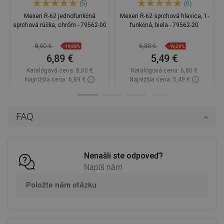
(5)
(6)
Mexen R-62 jednofunkčná
Mexen R-62 sprchová hlavica, 1-
sprchová rúčka, chróm - 79562-00
funkčná, biela - 79562-20
8,60 €
6,80 €
-19,88%
-19,26%
6,89 €
5,49 €
Katalógová cena:
8,60 €
Katalógová cena:
6,80 €
Najnižšia cena: 6,89 €
Najnižšia cena: 5,49 €
Dostupnosť:
Na sklade
Dostupnosť:
Na sklade
Do košíka
Do košíka
FAQ
Porovnaj
favorite_border
Obľúbené
Porovnaj
favorite_border
Obľúbené
Nenašli ste odpoveď?
Napíš nám
Položte nám otázku