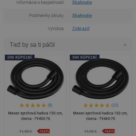
Informácie o bezpečnosti
Stiahnutie
Podmienky záruky
Stiahnutie
Výrobca
Zobraziť
Tiež by sa ti páčil
DNI KÚPEĽNÍ
DNI KÚPEĽNÍ
(9)
(10)
Mexen sprchová hadica 150 cm,
Mexen sprchová hadica 150 cm,
čierna - 79450-70
čierna - 79460-70
11,90 €
11,90 €
-19,41%
-19,41%