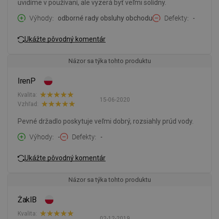
uvidíme v používaní, ale vyzerá byť veľmi solídny.
Výhody
odborné rady obsluhy obchodu
Defekty
-
Ukážte pôvodný komentár
Názor sa týka tohto produktu
IrenP
Kvalita:
15-06-2020
Vzhľad:
Pevné držadlo poskytuje veľmi dobrý, rozsiahly prúd vody.
Výhody
-
Defekty
-
Ukážte pôvodný komentár
Názor sa týka tohto produktu
ŻaklB
Kvalita:
02-12-2019