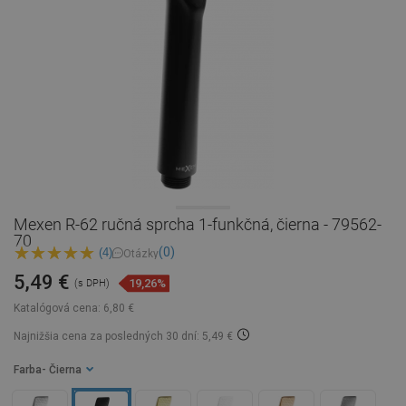
Mexen R-62 ručná sprcha 1-funkčná, čierna - 79562-
70
(0)
(4)
Otázky
5,49 €
19,26%
(s DPH)
Katalógová cena:
6,80 €
Najnižšia cena za posledných 30 dní: 5,49 €
Farba
- Čierna