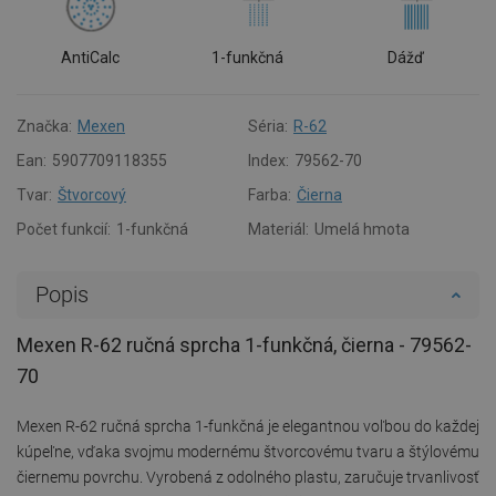
AntiCalc
1-funkčná
Dážď
Značka:
Mexen
Séria:
R-62
Ean:
5907709118355
Index:
79562-70
Tvar:
Štvorcový
Farba:
Čierna
Počet funkcií:
1-funkčná
Materiál:
Umelá hmota
Popis
Mexen R-62 ručná sprcha 1-funkčná, čierna - 79562-
70
Mexen R-62 ručná sprcha 1-funkčná je elegantnou voľbou do každej
kúpeľne, vďaka svojmu modernému štvorcovému tvaru a štýlovému
čiernemu povrchu. Vyrobená z odolného plastu, zaručuje trvanlivosť