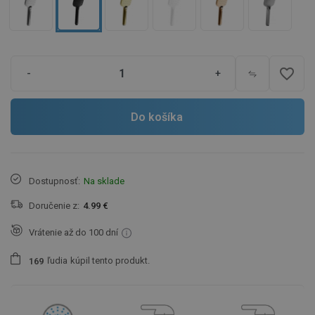
favorite_border
-
+
Do košíka
Dostupnosť:
Na sklade
Doručenie z:
4.99 €
Vrátenie až do 100 dní
ľudia
kúpil tento produkt.
1
6
9