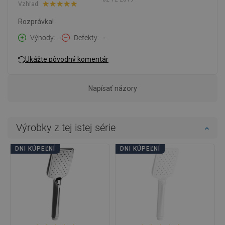
Vzhľad:
Rozprávka!
Výhody
-
Defekty
-
Ukážte pôvodný komentár
Napísať názory
Výrobky z tej istej série
DNI KÚPEĽNÍ
DNI KÚPEĽNÍ