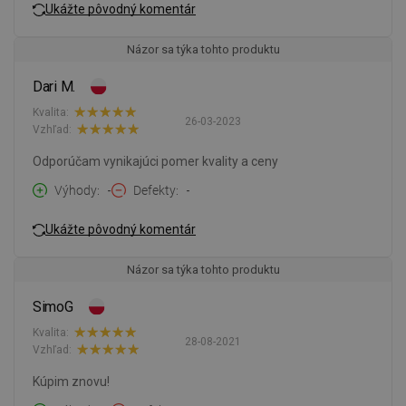
Ukážte pôvodný komentár
Názor sa týka tohto produktu
Dari M.
Kvalita:
26-03-2023
Vzhľad:
Odporúčam vynikajúci pomer kvality a ceny
Výhody
-
Defekty
-
Ukážte pôvodný komentár
Názor sa týka tohto produktu
SimoG
Kvalita:
28-08-2021
Vzhľad:
Kúpim znovu!