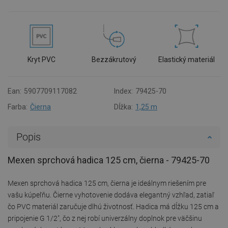
Kryt PVC
Bezzákrutový
Elastický materiál
Ean:
5907709117082
Index:
79425-70
Farba:
Čierna
Dĺžka:
1,25 m
Popis
Mexen sprchová hadica 125 cm, čierna - 79425-70
Mexen sprchová hadica 125 cm, čierna je ideálnym riešením pre
vašu kúpeľňu. Čierne vyhotovenie dodáva elegantný vzhľad, zatiaľ
čo PVC materiál zaručuje dlhú životnosť. Hadica má dĺžku 125 cm a
pripojenie G 1/2", čo z nej robí univerzálny doplnok pre väčšinu