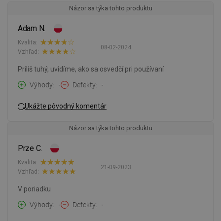
Názor sa týka tohto produktu
Adam N.
Kvalita:
08-02-2024
Vzhľad:
Príliš tuhý, uvidíme, ako sa osvedčí pri používaní
Výhody
-
Defekty
-
Ukážte pôvodný komentár
Názor sa týka tohto produktu
Prze C.
Kvalita:
21-09-2023
Vzhľad:
V poriadku
Výhody
-
Defekty
-