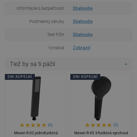
Informácie o bezpečnosti
Stiahnutie
Podmienky záruky
Stiahnutie
Test PZH
Stiahnutie
Výrobca
Zobraziť
Tiež by sa ti páčil
DNI KÚPEĽNÍ
DNI KÚPEĽNÍ
(6)
(5)
Mexen R-02 jednofunkčná
Mexen R-05 3-funkčná sprchová