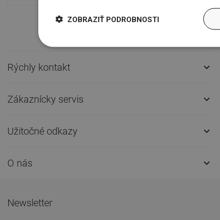
ZOBRAZIŤ PODROBNOSTI
Rýchly kontakt

Zákaznícky servis

Užitočné odkazy

O nás

Newsletter