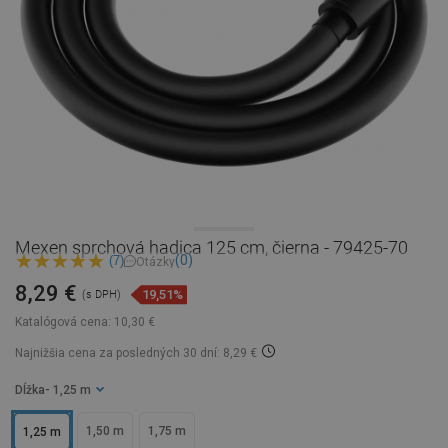
Mexen sprchová hadica 125 cm, čierna - 79425-70
(0)
(7)
Otázky
8,29 €
19,51%
(s DPH)
Katalógová cena:
10,30 €
Najnižšia cena za posledných 30 dní: 8,29 €
Dĺžka
- 1,25 m
1,50 m
1,75 m
1,25 m