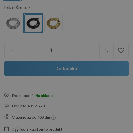
Farba
- Čierna
favorite_border
-
+
Do košíka
Dostupnosť:
Na sklade
Doručenie z:
4.99 €
Vrátenie až do 100 dní
ľudia
kúpil tento produkt.
4
1
8