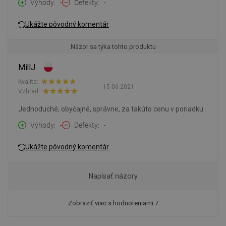
Výhody
-
Defekty
-
Ukážte pôvodný komentár
Názor sa týka tohto produktu
MillJ
Kvalita:
15-06-2021
Vzhľad:
Jednoduché, obyčajné, správne, za takúto cenu v poriadku.
Výhody
-
Defekty
-
Ukážte pôvodný komentár
Napísať názory
Zobraziť viac s hodnoteniami 7