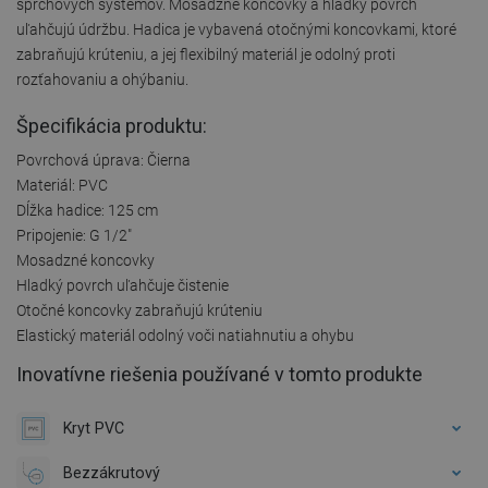
sprchových systémov. Mosadzné koncovky a hladký povrch
uľahčujú údržbu. Hadica je vybavená otočnými koncovkami, ktoré
zabraňujú krúteniu, a jej flexibilný materiál je odolný proti
rozťahovaniu a ohýbaniu.
Špecifikácia produktu:
Povrchová úprava: Čierna
Materiál: PVC
Dĺžka hadice: 125 cm
Pripojenie: G 1/2"
Mosadzné koncovky
Hladký povrch uľahčuje čistenie
Otočné koncovky zabraňujú krúteniu
Elastický materiál odolný voči natiahnutiu a ohybu
Inovatívne riešenia používané v tomto produkte
Kryt PVC
Bezzákrutový