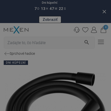
Dni kúpeľní:
7
13
47
21
D
H
M
S
close
Zobraziť
0
search
Sprchové hadice
DNI KÚPEĽNÍ