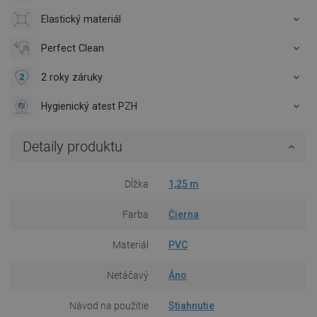
Elastický materiál
Perfect Clean
2 roky záruky
Hygienický atest PZH
Detaily produktu
Dĺžka
1,25 m
Farba
Čierna
Materiál
PVC
Netáčavý
Áno
Návod na použitie
Stiahnutie