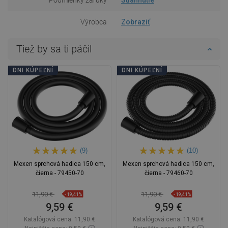
Výrobca
Zobraziť
Tiež by sa ti páčil
DNI KÚPEĽNÍ
DNI KÚPEĽNÍ
(9)
(10)
Mexen sprchová hadica 150 cm,
Mexen sprchová hadica 150 cm,
čierna - 79450-70
čierna - 79460-70
11,90 €
11,90 €
-19,41%
-19,41%
9,59 €
9,59 €
Katalógová cena:
11,90 €
Katalógová cena:
11,90 €