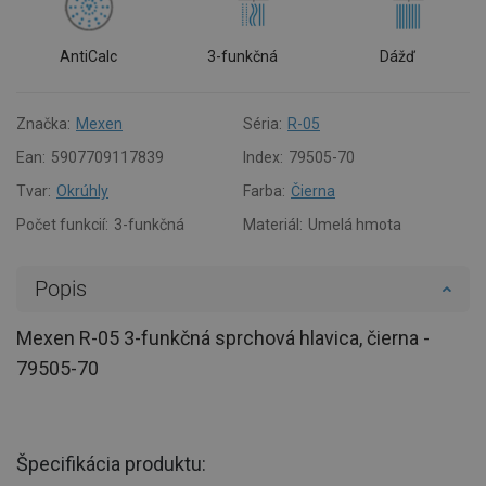
AntiCalc
3-funkčná
Dážď
Značka:
Mexen
Séria:
R-05
Ean:
5907709117839
Index:
79505-70
Tvar:
Okrúhly
Farba:
Čierna
Počet funkcií:
3-funkčná
Materiál:
Umelá hmota
Popis
Mexen R-05 3-funkčná sprchová hlavica, čierna -
79505-70
Špecifikácia produktu: