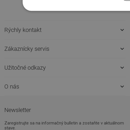
Rýchly kontakt

Zákaznícky servis

Užitočné odkazy

O nás

Newsletter
Zaregistrujte sa na informačný bulletin a zostaňte v aktuálnom
stave.