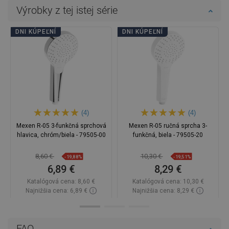
Výrobky z tej istej série
DNI KÚPEĽNÍ
DNI KÚPEĽNÍ
(4)
(4)
Mexen R-05 3-funkčná sprchová
Mexen R-05 ručná sprcha 3-
hlavica, chróm/biela - 79505-00
funkčná, biela - 79505-20
8,60 €
10,30 €
-19,88%
-19,51%
6,89 €
8,29 €
Katalógová cena:
8,60 €
Katalógová cena:
10,30 €
Najnižšia cena: 6,89 €
Najnižšia cena: 8,29 €
Dostupnosť:
Na sklade
Dostupnosť:
Na sklade
Do košíka
Do košíka
FAQ