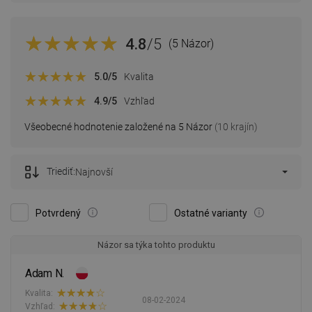
4.8
/5
(5 Názor)
5.0
/5
Kvalita
4.9
/5
Vzhľad
Všeobecné hodnotenie založené na 5 Názor
(10 krajín)
Triediť:
Najnovší
Potvrdený
Ostatné varianty
Názor sa týka tohto produktu
Adam N.
Kvalita:
08-02-2024
Vzhľad: