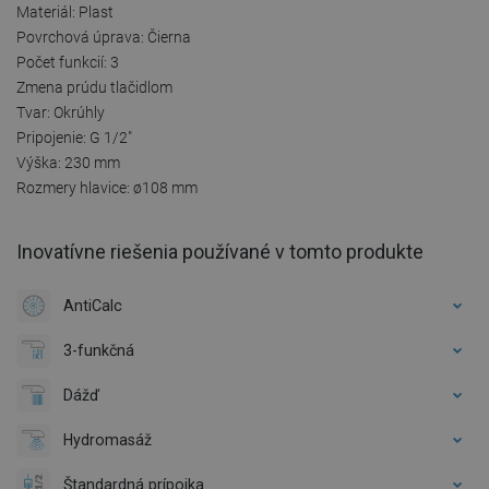
Materiál: Plast
Povrchová úprava: Čierna
Počet funkcií: 3
Zmena prúdu tlačidlom
Tvar: Okrúhly
Pripojenie: G 1/2"
Výška: 230 mm
Rozmery hlavice: ø108 mm
Inovatívne riešenia používané v tomto produkte
AntiCalc
3-funkčná
Dážď
Hydromasáž
Štandardná prípojka