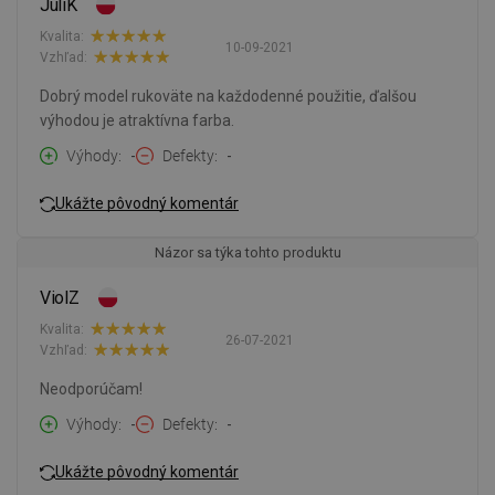
JuliK
Kvalita:
10-09-2021
Vzhľad:
Dobrý model rukoväte na každodenné použitie, ďalšou
výhodou je atraktívna farba.
Výhody
-
Defekty
-
Ukážte pôvodný komentár
Názor sa týka tohto produktu
ViolZ
Kvalita:
26-07-2021
Vzhľad:
Neodporúčam!
Výhody
-
Defekty
-
Ukážte pôvodný komentár