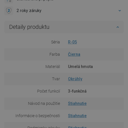
2 roky záruky
Detaily produktu
Séria
R-05
Farba
Čierna
Materiál
Umelá hmota
Tvar
Okrúhly
Počet funkcií
3-funkčná
Návod na použitie
Stiahnutie
Informácie o bezpečnosti
Stiahnutie
Podmienky záruky
Stiahnutie