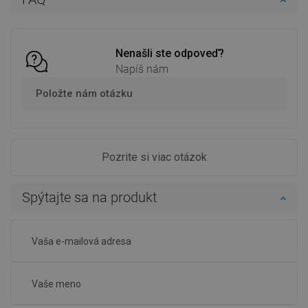
Porovnaj
favorite_border
Obľúbené
Porovnaj
favorite_border
Obľúbené
Nenašli ste odpoveď?
Napíš nám
Položte nám otázku
Pozrite si viac otázok
Spýtajte sa na produkt