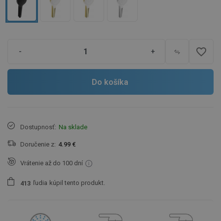
favorite_border
-
+
Do košíka
Dostupnosť:
Na sklade
Doručenie z:
4.99 €
Vrátenie až do 100 dní
ľudia
kúpil tento produkt.
4
1
3