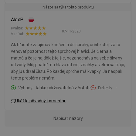
Názor sa týka tohto produktu
AlexP
Kvalita:
07-11-2020
Vzhľad:
Ak hľadáte zaujímavé riešenia do sprchy, určite stojí za to
venovať pozornosť tejto sprchovej hlavici. Je čierna a
matná a čo je najdôležitejšie, nezanecháva na sebe škvrny
od vody. Môj priateľ má hlavu od inej značky a veľmi sa trápi,
aby ju udržal čistú. Po každej sprche má kvapky. Ja naopak
tento problém nemám.
Výhody
ľahko udržiavateľná v čistote
Defekty
-
Ukážte pôvodný komentár
Napísať názory