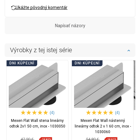
Ukážte pôvodný komentár
Napísať názory
Výrobky z tej istej série
DNI KÚPEĽNÍ
DNI KÚPEĽNÍ
(4)
(4)
Mexen Flat Wall stena lineárny
Mexen Flat Wall nástenný
odtok 2v1 50 cm, inox - 1030050
lineárny odtok 2 v 1 60 cm, inox -
1030060
47,90 €
54,80 €
-19,85%
-19,91%