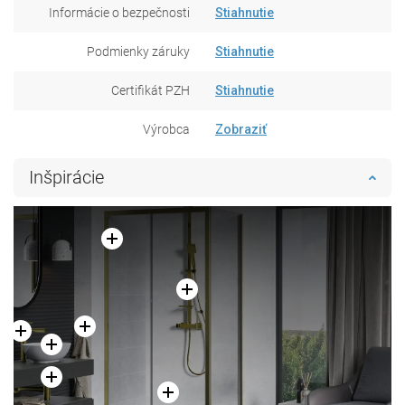
Informácie o bezpečnosti
Stiahnutie
Podmienky záruky
Stiahnutie
Certifikát PZH
Stiahnutie
Výrobca
Zobraziť
Inšpirácie