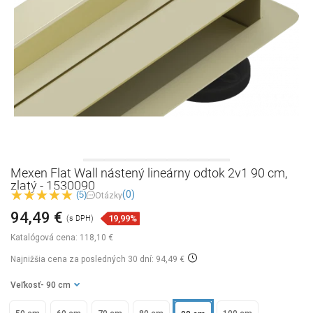
Mexen Flat Wall nástený lineárny odtok 2v1 90 cm,
zlatý - 1530090
(0)
(5)
Otázky
94,49 €
19,99%
(s DPH)
Katalógová cena:
118,10 €
Najnižšia cena za posledných 30 dní: 94,49 €
Veľkosť
- 90 cm