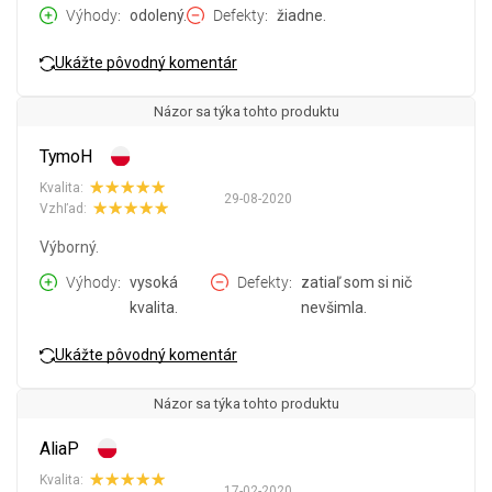
Výhody
odolený.
Defekty
žiadne.
Ukážte pôvodný komentár
Názor sa týka tohto produktu
TymoH
Kvalita:
29-08-2020
Vzhľad:
Výborný.
Výhody
vysoká
Defekty
zatiaľ som si nič
kvalita.
nevšimla.
Ukážte pôvodný komentár
Názor sa týka tohto produktu
AliaP
Kvalita:
17-02-2020