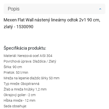
Popis
Mexen Flat Wall nástený lineárny odtok 2v1 90 cm,
zlatý - 1530090
Špecifikácia produktu:
Materiál: Nerezová oceľ AISI 304
Povrchová úprava: Dlaždica / Zlatý
Šírka: 90 cm
Prietok: 50 l/min
Mreža na lepenie dlaždíc šírky 50 mm
Typ mreže: Obojstranná
Žľab a mreža hrúbky 1,2 mm
Okrajový golier - 2 cm
Hĺbka mreže - 12 mm
Sada obsahuje: