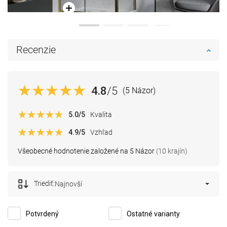
Recenzie
4.8
/5
(5 Názor)
5.0
/5
Kvalita
4.9
/5
Vzhľad
Všeobecné hodnotenie založené na 5 Názor
(10 krajín)
Triediť:
Najnovší
Potvrdený
Ostatné varianty