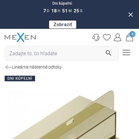
Dni kúpeľní:
7
18
51
24
D
H
M
S
close
Zobraziť
0
search
Lineárne nástenné odtoky
DNI KÚPEĽNÍ