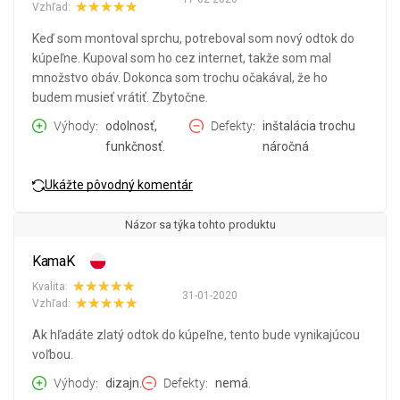
Vzhľad:
Keď som montoval sprchu, potreboval som nový odtok do
kúpeľne. Kupoval som ho cez internet, takže som mal
množstvo obáv. Dokonca som trochu očakával, že ho
budem musieť vrátiť. Zbytočne.
Výhody
odolnosť,
Defekty
inštalácia trochu
funkčnosť.
náročná
Ukážte pôvodný komentár
Názor sa týka tohto produktu
KamaK
Kvalita:
31-01-2020
Vzhľad:
Ak hľadáte zlatý odtok do kúpeľne, tento bude vynikajúcou
voľbou.
Výhody
dizajn.
Defekty
nemá.