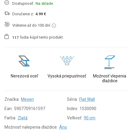
Dostupnosť:
Na sklade
Doručenie z:
4.99 €
Vrátenie až do 100 dní
ľudia
kúpil tento produkt.
1
1
7
Nerezová oceľ
Vysoká priepustnosť
Možnosť vlepenia
dlaždice
Značka:
Mexen
Séria:
Flat Wall
Ean:
5907709161597
Index:
1530090
Farba:
Zlatá
Veľkosť:
90 cm
Možnosť nalepenia dlaždice:
Áno