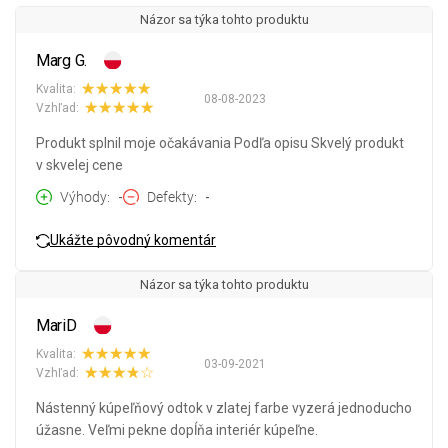
Názor sa týka tohto produktu
Marg G.
Kvalita:
08-08-2023
Vzhľad:
Produkt splnil moje očakávania Podľa opisu Skvelý produkt
v skvelej cene
Výhody
-
Defekty
-
Ukážte pôvodný komentár
Názor sa týka tohto produktu
MariD
Kvalita:
03-09-2021
Vzhľad:
Nástenný kúpeľňový odtok v zlatej farbe vyzerá jednoducho
úžasne. Veľmi pekne dopĺňa interiér kúpeľne.