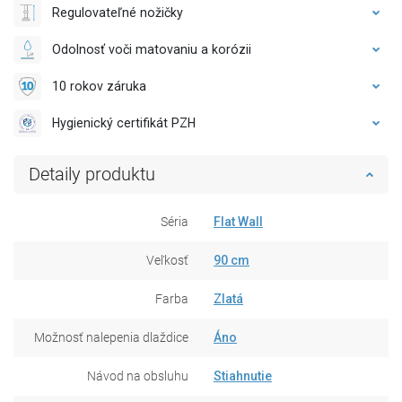
Regulovateľné nožičky
Odolnosť voči matovaniu a korózii
10 rokov záruka
Hygienický certifikát PZH
Detaily produktu
Séria
Flat Wall
Veľkosť
90 cm
Farba
Zlatá
Možnosť nalepenia dlaždice
Áno
Návod na obsluhu
Stiahnutie