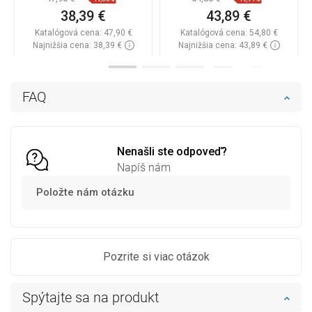
38,39 €
43,89 €
Katalógová cena:
47,90 €
Katalógová cena:
54,80 €
Najnižšia cena: 38,39 €
Najnižšia cena: 43,89 €
Dostupnosť:
Na sklade
Dostupnosť:
Na sklade
Do košíka
Do košíka
FAQ
Porovnaj
favorite_border
Obľúbené
Porovnaj
favorite_border
Obľúbené
Nenašli ste odpoveď?
Napíš nám
Položte nám otázku
Pozrite si viac otázok
Spýtajte sa na produkt