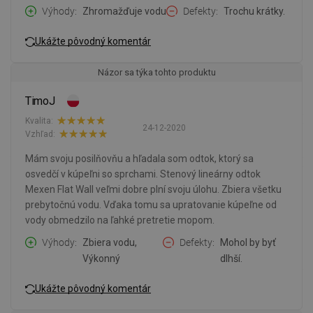
Výhody
Zhromažďuje vodu
Defekty
Trochu krátky.
Ukážte pôvodný komentár
Názor sa týka tohto produktu
TimoJ
Kvalita:
24-12-2020
Vzhľad:
Mám svoju posilňovňu a hľadala som odtok, ktorý sa
osvedčí v kúpeľni so sprchami. Stenový lineárny odtok
Mexen Flat Wall veľmi dobre plní svoju úlohu. Zbiera všetku
prebytočnú vodu. Vďaka tomu sa upratovanie kúpeľne od
vody obmedzilo na ľahké pretretie mopom.
Výhody
Zbiera vodu,
Defekty
Mohol by byť
Výkonný
dlhší.
Ukážte pôvodný komentár