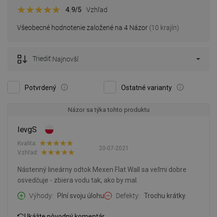
4.9
/5
Vzhľad
Všeobecné hodnotenie založené na 4 Názor
(10 krajín)
Triediť:
Najnovší
Potvrdený
Ostatné varianty
Názor sa týka tohto produktu
IevgS
Kvalita:
20-07-2021
Vzhľad:
Nástenný lineárny odtok Mexen Flat Wall sa veľmi dobre
osvedčuje - zbiera vodu tak, ako by mal.
Výhody
Plní svoju úlohu
Defekty
Trochu krátky.
Ukážte pôvodný komentár