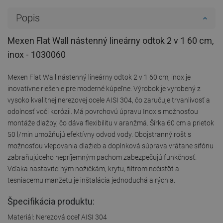
Popis
Mexen Flat Wall nástenný lineárny odtok 2 v 1 60 cm,
inox - 1030060
Mexen Flat Wall nástenný lineárny odtok 2 v 1 60 cm, inox je
inovatívne riešenie pre moderné kúpeľne. Výrobok je vyrobený z
vysoko kvalitnej nerezovej ocele AISI 304, čo zaručuje trvanlivosť a
odolnosť voči korózii. Má povrchovú úpravu Inox s možnosťou
montáže dlažby, čo dáva flexibilitu v aranžmá. Šírka 60 cm a prietok
50 l/min umožňujú efektívny odvod vody. Obojstranný rošt s
možnosťou vlepovania dlažieb a doplnková súprava vrátane sifónu
zabraňujúceho nepríjemným pachom zabezpečujú funkčnosť.
Vďaka nastaviteľným nožičkám, krytu, filtrom nečistôt a
tesniacemu manžetu je inštalácia jednoduchá a rýchla.
Špecifikácia produktu:
Materiál: Nerezová oceľ AISI 304