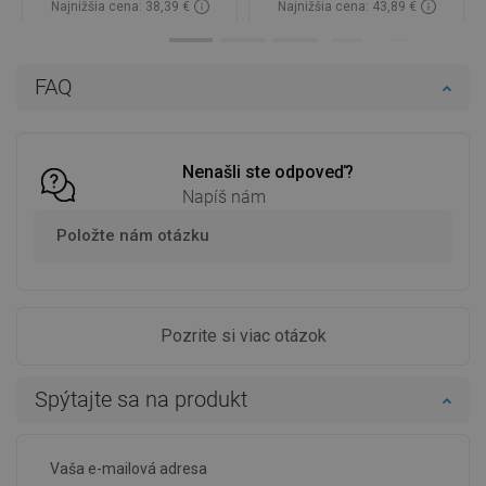
Najnižšia cena: 38,39 €
Najnižšia cena: 43,89 €
Dostupnosť:
Na sklade
Dostupnosť:
Na sklade
Do košíka
Do košíka
FAQ
Porovnaj
favorite_border
Obľúbené
Porovnaj
favorite_border
Obľúbené
Nenašli ste odpoveď?
Napíš nám
Položte nám otázku
Pozrite si viac otázok
Spýtajte sa na produkt