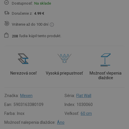
Dostupnosť:
Na sklade
Doručenie z:
4.99 €
Vrátenie až do 100 dní
ľudia
kúpil tento produkt.
2
0
8
Nerezová oceľ
Vysoká priepustnosť
Možnosť vlepenia
dlaždice
Značka:
Mexen
Séria:
Flat Wall
Ean:
5903163380109
Index:
1030060
Farba:
Inox
Veľkosť:
60 cm
Možnosť nalepenia dlaždice:
Áno