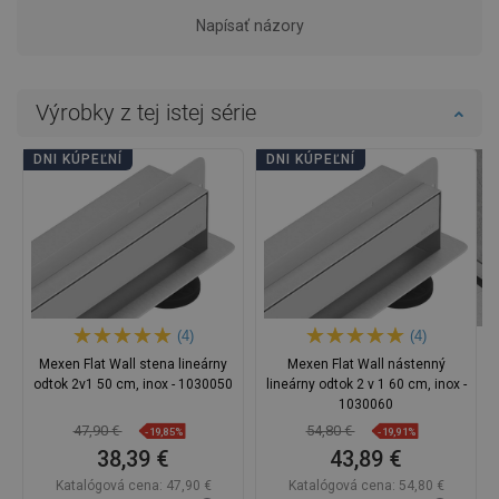
Napísať názory
Výrobky z tej istej série
DNI KÚPEĽNÍ
DNI KÚPEĽNÍ
(4)
(4)
Mexen Flat Wall stena lineárny
Mexen Flat Wall nástenný
odtok 2v1 50 cm, inox - 1030050
lineárny odtok 2 v 1 60 cm, inox -
1030060
47,90 €
54,80 €
-19,85%
-19,91%
38,39 €
43,89 €
Katalógová cena:
47,90 €
Katalógová cena:
54,80 €