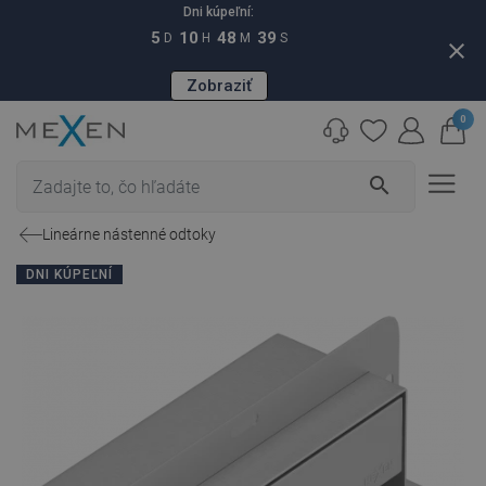
Dni kúpeľní:
5
10
48
38
D
H
M
S
close
Zobraziť
0
search
Lineárne nástenné odtoky
DNI KÚPEĽNÍ