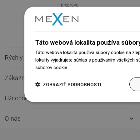
prepravu!
Táto webová lokalita používa súbor
Táto webová lokalita používa súbory cookie na zle
Rýchly kontakt

lokality vyjadrujete súhlas s používaním všetkých 
súborov cookie.
Dowiedz się więcej
Zákaznícky servis

ZOBRAZIŤ PODROBNOSTI
Užitočné odkazy

O nás
