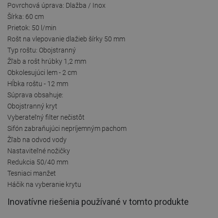
Povrchová úprava: Dlažba / Inox
Šírka: 60 cm
Prietok: 50 l/min
Rošt na vlepovanie dlažieb šírky 50 mm
Typ roštu: Obojstranný
Žľab a rošt hrúbky 1,2 mm
Obkolesujúci lem - 2 cm
Hĺbka roštu - 12 mm
Súprava obsahuje:
Obojstranný kryt
Vyberateľný filter nečistôt
Sifón zabraňujúci nepríjemným pachom
Žľab na odvod vody
Nastaviteľné nožičky
Redukcia 50/40 mm
Tesniaci manžet
Háčik na vyberanie krytu
Inovatívne riešenia používané v tomto produkte