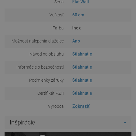
Séria
Flat Wall
Veľkosť
60 cm
Farba
Inox
Možnosť nalepenia dlaždice
Áno
Návod na obsluhu
Stiahnutie
Informácie o bezpečnosti
Stiahnutie
Podmienky záruky
Stiahnutie
Certifikát PZH
Stiahnutie
Výrobca
Zobraziť
Inšpirácie