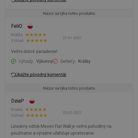
Názor sa týka tohto produktu
FeliO
Kvalita:
27-01-2021
Vzhľad:
Veľmi dobré zariadenie!
Výhody
Výkonný
Defekty
Krátky.
Ukážte pôvodný komentár
Názor sa týka tohto produktu
DziaP
Kvalita:
25-01-2021
Vzhľad:
Lineárny odtok Mexen Flat Wall je veľmi pohodlný na
používanie a výrazne uľahčuje upratovanie.