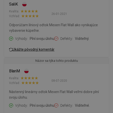
SaliK
Kvalita:
26-01-2021
Vzhľad:
Odporúčam líniový odtok Mexen Flat Wall ako vynikajúce
vybavenie kúpeľne.
Výhody
Plní svoju úlohu
Defekty
Viditeľný.
Ukážte pôvodný komentár
Názor sa týka tohto produktu
BlanM
Kvalita:
08-07-2020
Vzhľad:
Nástenný lineárny odtok Mexen Flat Wall veľmi dobre plní
svoju úlohu.
Výhody
Plní svoju úlohu
Defekty
Viditeľné.