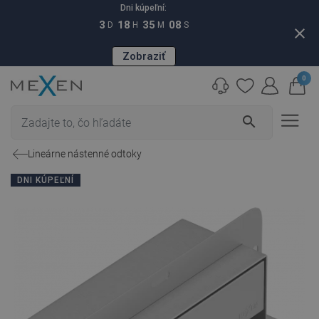
Dni kúpeľní:
3
18
35
07
D
H
M
S
close
Zobraziť
0
search
Lineárne nástenné odtoky
DNI KÚPEĽNÍ