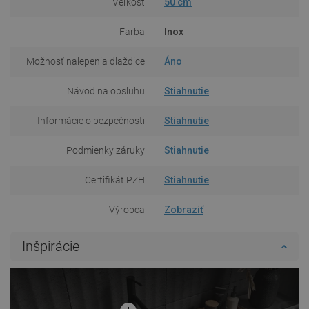
Veľkosť
50 cm
Farba
Inox
Možnosť nalepenia dlaždice
Áno
Návod na obsluhu
Stiahnutie
Informácie o bezpečnosti
Stiahnutie
Podmienky záruky
Stiahnutie
Certifikát PZH
Stiahnutie
Výrobca
Zobraziť
Inšpirácie