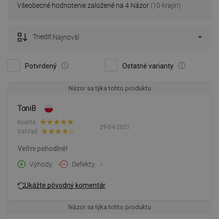
Všeobecné hodnotenie založené na 4 Názor
(10 krajín)
Triediť:
Najnovší
Potvrdený
Ostatné varianty
Názor sa týka tohto produktu
ToniB
Kvalita:
29-04-2021
Vzhľad:
Veľmi pohodlné!
Výhody
-
Defekty
-
Ukážte pôvodný komentár
Názor sa týka tohto produktu