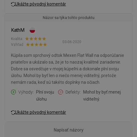
Ukážte pôvodný komentár
Názor sa týka tohto produktu
KathM
Kvalita:
03-06-2020
Vzhľad:
Kúpila som sprchový odtok Mexen Flat Wall na odporúčanie
priateľov a ukázalo sa, že je to naozaj kvalitné zariadenie.
Dobre sa osvedčuje v mojej kúpeľni a dokonale plní svoju
úlohu. Mohol by byť len o niečo menej viditeľný, pretože
nemám rada, keď sú takéto doplnky na očiach.
Výhody
Plní svoju
Defekty
Mohol by byť menej
úlohu
viditeľný.
Ukážte pôvodný komentár
Napísať názory