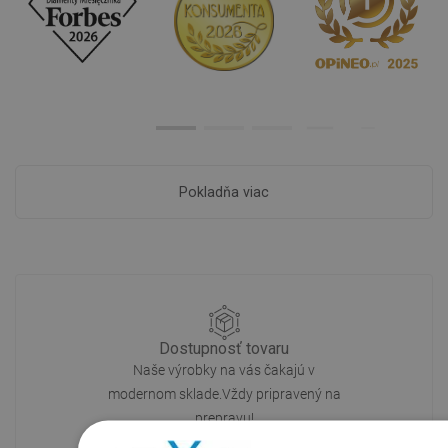
Pokladňa viac
Dostupnosť tovaru
Naše výrobky na vás čakajú v
modernom sklade.Vždy pripravený na
prepravu!