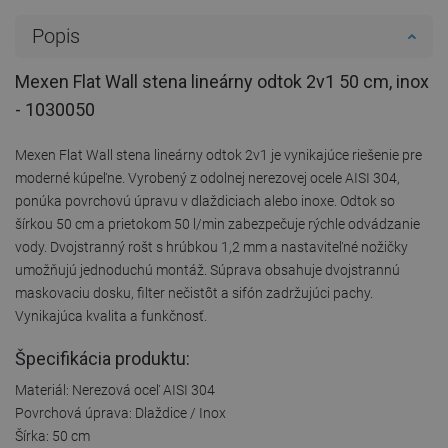
Popis
Mexen Flat Wall stena lineárny odtok 2v1 50 cm, inox
- 1030050
Mexen Flat Wall stena lineárny odtok 2v1 je vynikajúce riešenie pre
moderné kúpeľne. Vyrobený z odolnej nerezovej ocele AISI 304,
ponúka povrchovú úpravu v dlaždiciach alebo inoxe. Odtok so
šírkou 50 cm a prietokom 50 l/min zabezpečuje rýchle odvádzanie
vody. Dvojstranný rošt s hrúbkou 1,2 mm a nastaviteľné nožičky
umožňujú jednoduchú montáž. Súprava obsahuje dvojstrannú
maskovaciu dosku, filter nečistôt a sifón zadržujúci pachy.
Vynikajúca kvalita a funkčnosť.
Špecifikácia produktu:
Materiál: Nerezová oceľ AISI 304
Povrchová úprava: Dlaždice / Inox
Šírka: 50 cm