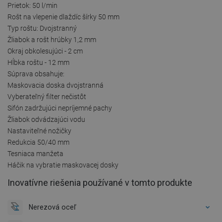
Prietok: 50 l/min
Rošt na vlepenie dlaždíc šírky 50 mm
Typ roštu: Dvojstranný
Žliabok a rošt hrúbky 1,2 mm
Okraj obkolesujúci - 2 cm
Hĺbka roštu - 12 mm
Súprava obsahuje:
Maskovacia doska dvojstranná
Vyberateľný filter nečistôt
Sifón zadržujúci nepríjemné pachy
Žliabok odvádzajúci vodu
Nastaviteľné nožičky
Redukcia 50/40 mm
Tesniaca manžeta
Háčik na vybratie maskovacej dosky
Inovatívne riešenia používané v tomto produkte
Nerezová oceľ