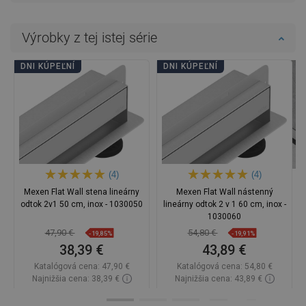
Výrobky z tej istej série
DNI KÚPEĽNÍ
DNI KÚPEĽNÍ
(4)
(4)
Mexen Flat Wall stena lineárny
Mexen Flat Wall nástenný
odtok 2v1 50 cm, inox - 1030050
lineárny odtok 2 v 1 60 cm, inox -
1030060
47,90 €
54,80 €
-19,85%
-19,91%
38,39 €
43,89 €
Katalógová cena:
47,90 €
Katalógová cena:
54,80 €
Najnižšia cena: 38,39 €
Najnižšia cena: 43,89 €
Dostupnosť:
Na sklade
Dostupnosť:
Na sklade