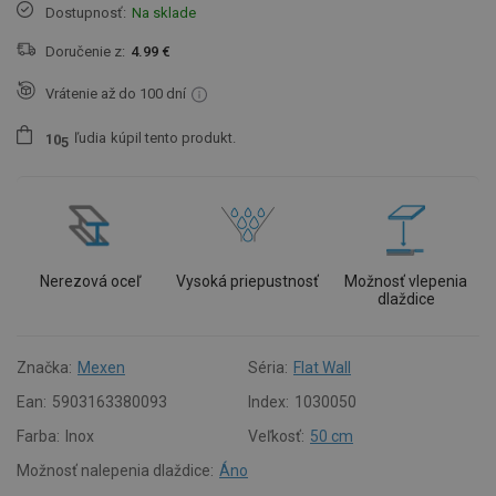
Dostupnosť:
Na sklade
Doručenie z:
4.99 €
Vrátenie až do 100 dní
ľudia
kúpil tento produkt.
1
0
5
Nerezová oceľ
Vysoká priepustnosť
Možnosť vlepenia
dlaždice
Značka:
Mexen
Séria:
Flat Wall
Ean:
5903163380093
Index:
1030050
Farba:
Inox
Veľkosť:
50 cm
Možnosť nalepenia dlaždice:
Áno