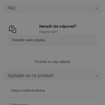
Do košíka
Do košíka
FAQ
Porovnaj
favorite_border
Obľúbené
Porovnaj
favorite_border
Obľúbené
Nenašli ste odpoveď?
Napíš nám
Položte nám otázku
Pozrite si viac otázok
Spýtajte sa na produkt