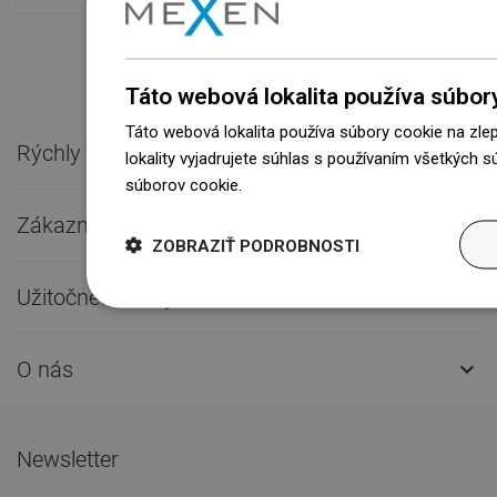
Táto webová lokalita používa súbor
Táto webová lokalita používa súbory cookie na zle
Rýchly kontakt

lokality vyjadrujete súhlas s používaním všetkých 
súborov cookie.
Dowiedz się więcej
Zákaznícky servis

ZOBRAZIŤ PODROBNOSTI
Užitočné odkazy

O nás

Newsletter