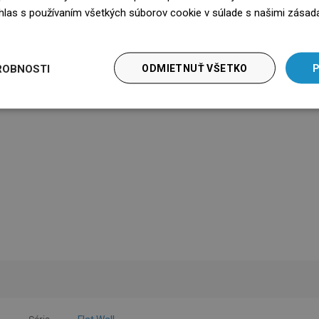
súhlas s používaním všetkých súborov cookie v súlade s našimi zásad
edz się więcej
ROBNOSTI
ODMIETNUŤ VŠETKO
P