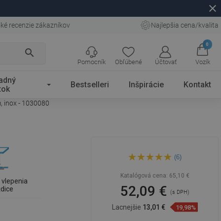
close
ké recenzie zákazníkov
Najlepšia cena/kvalita
0
search
Pomocník
Obľúbené
Účtovať
Vozík
adný
Bestselleri
Inšpirácie
Kontakt
tok
, inox - 1030080
Mexen Flat Wall lineárny
(6)
stenový odtok 2v1 80 cm,
inox - 1030080
Katalógová cena:
65,10 €
 vlepenia
52,09 €
ždice
(s DPH)
Lacnejšie
13,01 €
19,98%