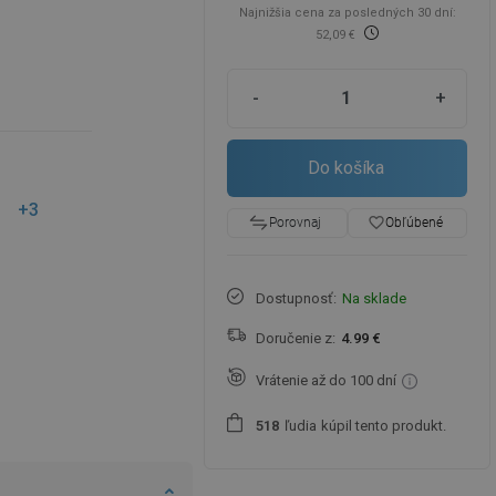
Najnižšia cena za posledných 30 dní:
52,09 €
-
+
Do košíka
+3
favorite_border
Obľúbené
Porovnaj
Dostupnosť:
Na sklade
Doručenie z:
4.99 €
Vrátenie až do 100 dní
ľudia
kúpil tento produkt.
5
1
8