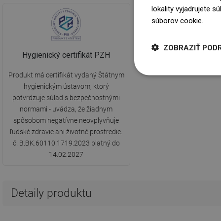
lokality vyjadrujete 
súborov cookie.
Dowi
ZOBRAZIŤ POD
Hygienický certifikát PZH
Produkt má certifikát vydaný Štátnym
hygienickým ústavom, ktorý
potvrdzuje súlad s bezpečnostnými
normami - uvádza, že žiadnym
spôsobom negatívne neovplyvňuje
ľudské zdravie ani životné prostredie.
č. B.BK.60110.1719.2023 platný do
14.02.2027
Detaily produktu