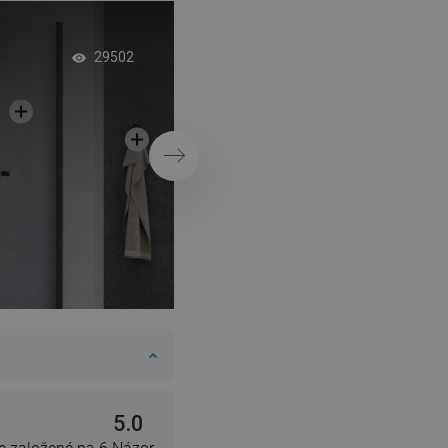
Industriálna kúpeľň
29502
vstavanou poličkou
sprchu
Ďalej
5.0