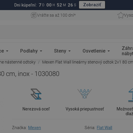
Zobraziť
7
00
52
25
Dni kúpeľní:
D
H
M
S
Vráťte sa až 100 dní*
Vyso
Záhr
ce
Podlahy
Steny
Osvetlenie
náby
ne nástenné odtoky
Mexen Flat Wall lineárny stenový odtok 2v1 80 cm
80 cm, inox - 1030080
Nerezová oceľ
Vysoká priepustnosť
Možnosť
dla
Značka:
Mexen
Séria:
Flat Wall