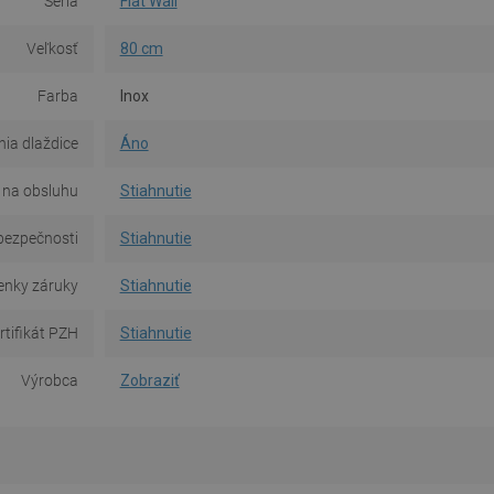
Séria
Flat Wall
Veľkosť
80 cm
Farba
Inox
ia dlaždice
Áno
na obsluhu
Stiahnutie
bezpečnosti
Stiahnutie
nky záruky
Stiahnutie
rtifikát PZH
Stiahnutie
Výrobca
Zobraziť