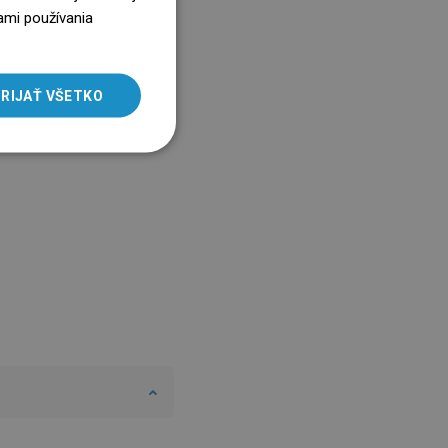
ENGLISH
ami používania
SLOVAK
LITHUANIAN
RIJAŤ VŠETKO
ROMANIAN
HUNGARIAN
FRENCH
ITALIAN
SPANISH
UKRAINIAN
BULGARIAN
ESTONIAN
DUTCH
LATVIAN