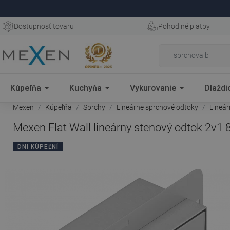
Dostupnosť tovaru
Pohodlné platby
Kúpeľňa
Kuchyňa
Vykurovanie
Dlaždi
Mexen
Kúpeľňa
Sprchy
Lineárne sprchové odtoky
Lineár
Mexen Flat Wall lineárny stenový odtok 2v1 
DNI KÚPEĽNÍ