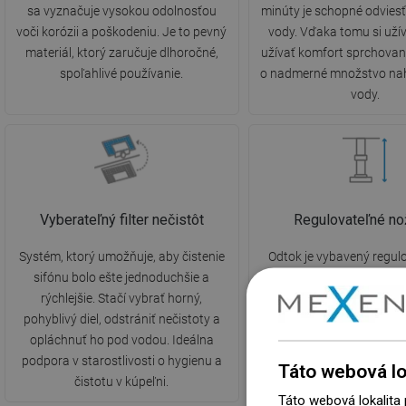
sa vyznačuje vysokou odolnosťou
minúty je schopné odviesť 
voči korózii a poškodeniu. Je to pevný
vody. Vďaka tomu si uží
materiál, ktorý zaručuje dlhoročné,
užívať komfort sprchovan
spoľahlivé používanie.
o nadmerné množstvo na
vody.
Vyberateľný filter nečistôt
Regulovateľné no
Systém, ktorý umožňuje, aby čistenie
Odtok je vybavený regul
sifónu bolo ešte jednoduchšie a
nožičkami, ktoré um
rýchlejšie. Stačí vybrať horný,
nastavenie vhodnej výšk
pohyblivý diel, odstrániť nečistoty a
vyrovnanie na nerovnom
opláchnuť ho pod vodou. Ideálna
Týmto spôsobom je odtok 
podpora v starostlivosti o hygienu a
prispôsobený podmien
Táto webová lo
čistotu v kúpeľni.
kúpeľne.
Táto webová lokalita