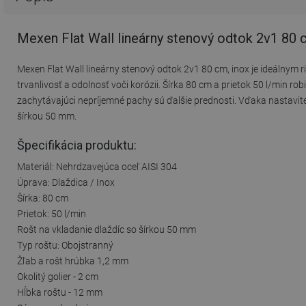
Mexen Flat Wall lineárny stenový odtok 2v1 80 
Mexen Flat Wall lineárny stenový odtok 2v1 80 cm, inox je ideálnym 
trvanlivosť a odolnosť voči korózii. Šírka 80 cm a prietok 50 l/min 
zachytávajúci nepríjemné pachy sú ďalšie prednosti. Vďaka nastavit
šírkou 50 mm.
Špecifikácia produktu:
Materiál: Nehrdzavejúca oceľ AISI 304
Úprava: Dlaždica / Inox
Šírka: 80 cm
Prietok: 50 l/min
Rošt na vkladanie dlaždíc so šírkou 50 mm
Typ roštu: Obojstranný
Žľab a rošt hrúbka 1,2 mm
Okolitý golier - 2 cm
Hĺbka roštu - 12 mm