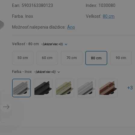
Ean:
5903163380123
Index:
1030080
Farba:
Inox
Veľkosť:
80 cm
Možnosť nalepenia dlaždice:
Áno
Veľkosť
- 80 cm
- (
ukázať viac
+3
)
50 cm
60 cm
70 cm
90 cm
80 cm
Farba
- Inox
- (
ukázať viac
+3
)
+3