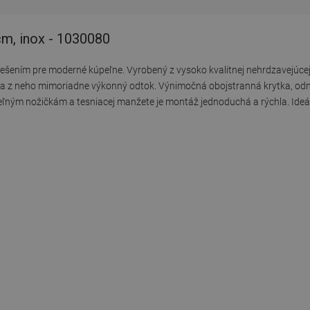
cm, inox - 1030080
riešením pre moderné kúpeľne. Vyrobený z vysoko kvalitnej nehrdzavejúcej
robia z neho mimoriadne výkonný odtok. Výnimočná obojstranná krytka, odní
eľným nožičkám a tesniacej manžete je montáž jednoduchá a rýchla. Ideál