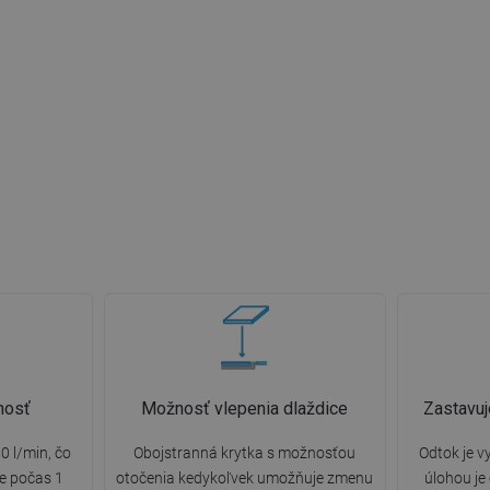
nosť
Možnosť vlepenia dlaždice
Zastavuj
0 l/min, čo
Obojstranná krytka s možnosťou
Odtok je v
e počas 1
otočenia kedykoľvek umožňuje zmenu
úlohou je