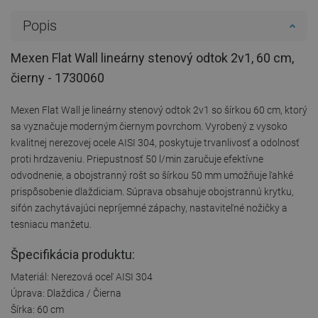
Popis
Mexen Flat Wall lineárny stenový odtok 2v1, 60 cm,
čierny - 1730060
Mexen Flat Wall je lineárny stenový odtok 2v1 so šírkou 60 cm, ktorý
sa vyznačuje moderným čiernym povrchom. Vyrobený z vysoko
kvalitnej nerezovej ocele AISI 304, poskytuje trvanlivosť a odolnosť
proti hrdzaveniu. Priepustnosť 50 l/min zaručuje efektívne
odvodnenie, a obojstranný rošt so šírkou 50 mm umožňuje ľahké
prispôsobenie dlaždiciam. Súprava obsahuje obojstrannú krytku,
sifón zachytávajúci nepríjemné zápachy, nastaviteľné nožičky a
tesniacu manžetu.
Špecifikácia produktu:
Materiál: Nerezová oceľ AISI 304
Úprava: Dlaždica / Čierna
Šírka: 60 cm