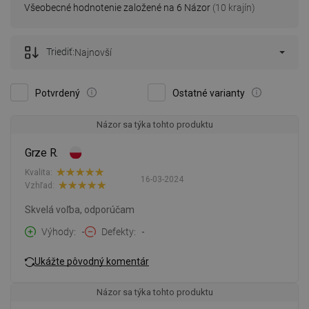
Všeobecné hodnotenie založené na 6 Názor
(10 krajín)
Triediť:
Najnovší
Potvrdený
Ostatné varianty
Názor sa týka tohto produktu
Grze R.
Kvalita:
16-03-2024
Vzhľad:
Skvelá voľba, odporúčam
Výhody
-
Defekty
-
Ukážte pôvodný komentár
Názor sa týka tohto produktu