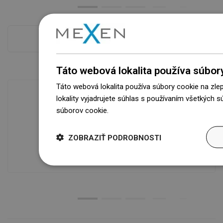
Pokladňa viac
Táto webová lokalita používa súbor
Táto webová lokalita používa súbory cookie na zle
lokality vyjadrujete súhlas s používaním všetkých 
súborov cookie.
Dowiedz się więcej
Dostupnosť tovaru
Naše výrobky na vás čakajú v
ZOBRAZIŤ PODROBNOSTI
modernom sklade.Vždy pripravený na
prepravu!