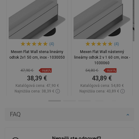
(4)
(4)
Mexen Flat Wall stena lineárny
Mexen Flat Wall nástenný
odtok 2v1 50 cm, inox - 1030050
lineárny odtok 2 v 1 60 cm, inox -
1030060
47,90 €
54,80 €
-19,85%
-19,91%
38,39 €
43,89 €
Katalógová cena:
47,90 €
Katalógová cena:
54,80 €
Najnižšia cena: 38,39 €
Najnižšia cena: 43,89 €
Dostupnosť:
Na sklade
Dostupnosť:
Na sklade
Do košíka
Do košíka
FAQ
Porovnaj
favorite_border
Obľúbené
Porovnaj
favorite_border
Obľúbené
Nenašli ste odpoveď?