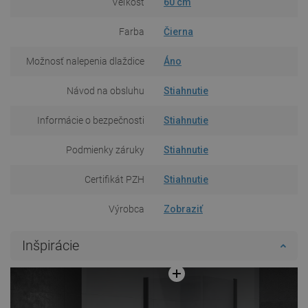
Veľkosť
60 cm
Farba
Čierna
Možnosť nalepenia dlaždice
Áno
Návod na obsluhu
Stiahnutie
Informácie o bezpečnosti
Stiahnutie
Podmienky záruky
Stiahnutie
Certifikát PZH
Stiahnutie
Výrobca
Zobraziť
Inšpirácie