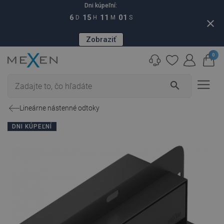
Dni kúpeľní:
6
15
11
00
D
H
M
S
close
Zobraziť
0
search
Lineárne nástenné odtoky
DNI KÚPEĽNÍ