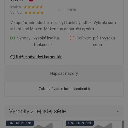
Kvalita:
01-11-2020
Vzhľad:
V kúpeľni jednoducho musí byť funkčný odtok. Vybrala som
si tento od Mexen. Môžem ho odporučiť aj vám.
Výhody
vysoká kvalita,
Defekty
príliš vysoká
funkčnosť.
cena.
Ukážte pôvodný komentár
Napísať názory
Zobraziť viac s hodnoteniami 6
Výrobky z tej istej série
DNI KÚPEĽNÍ
DNI KÚPEĽNÍ