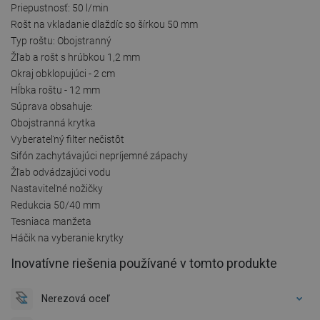
Priepustnosť: 50 l/min
Rošt na vkladanie dlaždíc so šírkou 50 mm
Typ roštu: Obojstranný
Žľab a rošt s hrúbkou 1,2 mm
Okraj obklopujúci - 2 cm
Hĺbka roštu - 12 mm
Súprava obsahuje:
Obojstranná krytka
Vyberateľný filter nečistôt
Sifón zachytávajúci nepríjemné zápachy
Žľab odvádzajúci vodu
Nastaviteľné nožičky
Redukcia 50/40 mm
Tesniaca manžeta
Háčik na vyberanie krytky
Inovatívne riešenia používané v tomto produkte
Nerezová oceľ