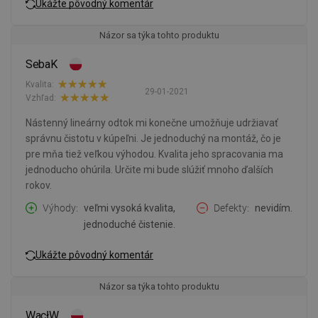
Ukážte pôvodný komentár
Názor sa týka tohto produktu
SebaK
Kvalita:
29-01-2021
Vzhľad:
Nástenný lineárny odtok mi konečne umožňuje udržiavať
správnu čistotu v kúpeľni. Je jednoduchý na montáž, čo je
pre mňa tiež veľkou výhodou. Kvalita jeho spracovania ma
jednoducho ohúrila. Určite mi bude slúžiť mnoho ďalších
rokov.
Výhody
veľmi vysoká kvalita,
Defekty
nevidím.
jednoduché čistenie.
Ukážte pôvodný komentár
Názor sa týka tohto produktu
WacłW