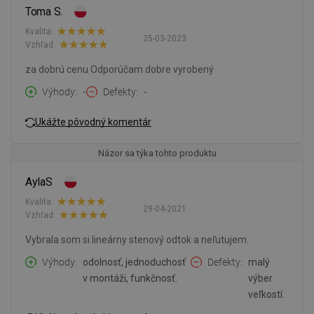
Toma S.
Kvalita:
25-03-2023
Vzhľad:
za dobrú cenu Odporúčam dobre vyrobený
Výhody
-
Defekty
-
Ukážte pôvodný komentár
Názor sa týka tohto produktu
AylaS
Kvalita:
29-04-2021
Vzhľad:
Vybrala som si lineárny stenový odtok a neľutujem.
Výhody
odolnosť, jednoduchosť
Defekty
malý
v montáži, funkčnosť.
výber
veľkostí.