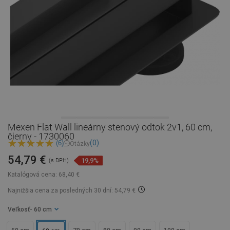
Mexen Flat Wall lineárny stenový odtok 2v1, 60 cm,
čierny - 1730060
(0)
(6)
Otázky
54,79 €
19,9%
(s DPH)
Katalógová cena:
68,40 €
Najnižšia cena za posledných 30 dní: 54,79 €
Veľkosť
- 60 cm