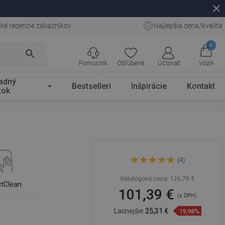
close
ké recenzie zákazníkov
Najlepšia cena/kvalita
0
search
Pomocník
Obľúbené
Účtovať
Vozík
adný
Bestselleri
Inšpirácie
Kontakt
tok
Mexen Rita umývadlo na
(4)
dosku 45 x 32 cm, tmavosivá
matná - 21084571
Katalógová cena:
126,70 €
ctClean
101,39 €
(s DPH)
Lacnejšie
25,31 €
19,98%