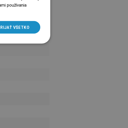
ENGLISH
ami používania
SLOVAK
LITHUANIAN
RIJAŤ VŠETKO
ROMANIAN
HUNGARIAN
FRENCH
ITALIAN
SPANISH
UKRAINIAN
BULGARIAN
ESTONIAN
DUTCH
LATVIAN