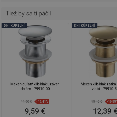
Tiež by sa ti páčil
DNI KÚPEĽNÍ
DNI KÚPEĽNÍ
Mexen guľatý klik-klak uzáver,
Mexen klik-klak zátka 
chróm - 79910-00
zlatá - 79910-
11,90 €
-19,41%
15,40 €
-19,55
9,59 €
12,39 