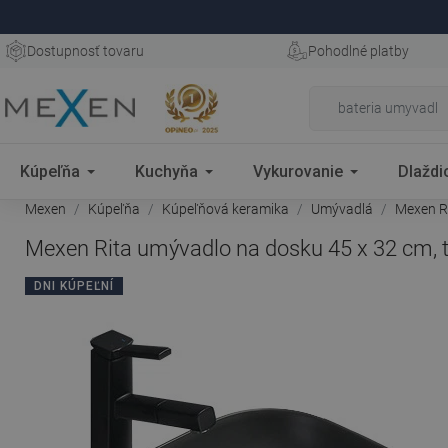
Dostupnosť tovaru
Pohodlné platby
Kúpeľňa
Kuchyňa
Vykurovanie
Dlaždi
Mexen
Kúpeľňa
Kúpeľňová keramika
Umývadlá
Mexen Ri
Mexen Rita umývadlo na dosku 45 x 32 cm,
DNI KÚPEĽNÍ