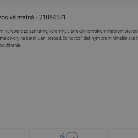
vosivá matná - 21084571
cm, vyrobené zo sanitárnej keramiky v atraktívnom sivom matnom preved
á otvory na batériu ani prepad, čo ho robí ideálnym pre minimalistické i
používanie.