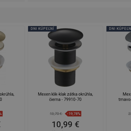
DNI KÚPEĽNÍ
DNI KÚPEĽN
okrúhla,
Mexen klik-klak zátka okrúhla,
Mexe
50
čierna - 79910-70
tmavoš
%
13,70 €
-19,78%
2
€
10,99 €