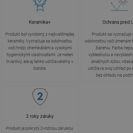
Keramika+
Ochrana pred 
Produkt bol vyrobený z najkvalitnejšej
Produkt sa vyznačuje
keramiky. Vyznačuje sa odolnosťou
odolnosťou voči zmenám t
voči hrdzi, chemikáliám a vysokými
žiareniu. Farba nepo
hygienickými vlastnosťami. Je nielen
vyblednutiu a nevybled
trvanlivý, ale aj ľahko udržiavateľný v
slnečných lúčov, vďak
čistote.
udržiava svoj vzhľad po 
bez ohľadu na podm
2 roky záruky
Produkt je pokrytý 2-ročnou zárukou.