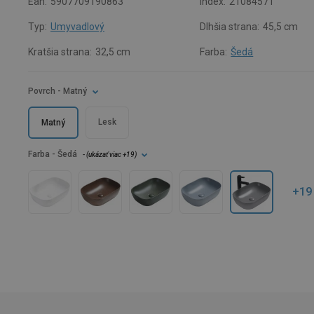
Ean:
5907709190863
Index:
21084571
Typ:
Umyvadlový
Dlhšia strana:
45,5 cm
Kratšia strana:
32,5 cm
Farba:
Šedá
Povrch
- Matný
Lesk
Matný
Farba
- Šedá
- (
ukázať viac
+19
)
+19