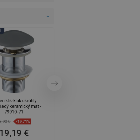
DANISH
SWEDISH
FINNISH
Í
DNI KÚPEĽNÍ
PORTUGUESE
CROATIAN
GREEK
SLOVENIAN
Ďalej
n klik-klak okrúhly
Mexen otočný klik-klak zátka,
edý keramický mat -
chróm - 79913-00
79910-71
3,90 €
-19,71%
10,30 €
-19,51%
19,19 €
8,29 €