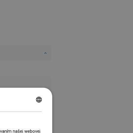
POLISH
CZECH
GERMAN
žívaním našej webovej