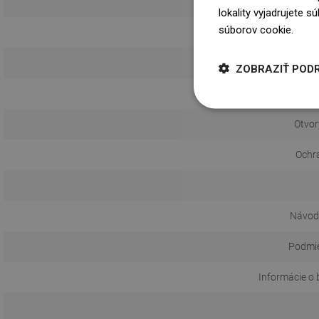
lokality vyjadrujete 
súborov cookie.
Dowi
ZOBRAZIŤ POD
Otvor
Ochr
Návod 
Podmie
Informácie o 