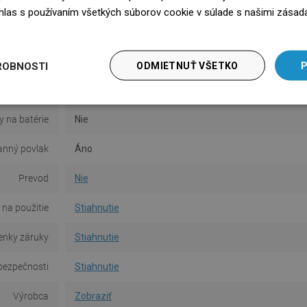
Povrch
Matný
súhlas s používaním všetkých súborov cookie v súlade s našimi zásad
edz się więcej
Materiál
Keramika
Typ
Umyvadlový
ROBNOSTI
ODMIETNUŤ VŠETKO
P
Tvar
Obdĺžnikový
y na batérie
Nie
anný povlak
Áno
Prevod
Nie
na použitie
Stiahnutie
nky záruky
Stiahnutie
bezpečnosti
Stiahnutie
Výrobca
Zobraziť