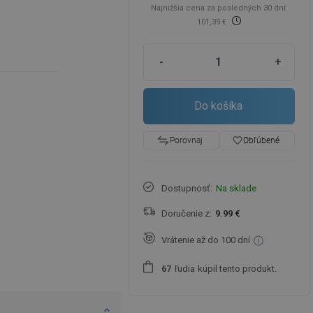
Najnižšia cena za posledných 30 dní:
101,39 €
-
+
Do košíka
favorite_border
Obľúbené
Porovnaj
Dostupnosť:
Na sklade
Doručenie z:
9.99 €
Vrátenie až do 100 dní
ľudia
kúpil tento produkt.
6
7