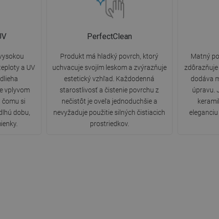
UV
PerfectClean
 vysokou
Produkt má hladký povrch, ktorý
Matný po
eploty a UV
uchvacuje svojím leskom a zvýrazňuje
zdôrazňuje 
dlieha
estetický vzhľad. Každodenná
dodáva m
ne vplyvom
starostlivosť a čistenie povrchu z
úpravu. 
a čomu si
nečistôt je oveľa jednoduchšie a
kerami
dlhú dobu,
nevyžaduje použitie silných čistiacich
eleganciu 
ienky.
prostriedkov.