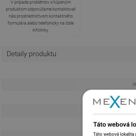
V prípade problémov s kúpeným
produktom odporúčame kontaktovať
nás prostredníctvom kontaktného
formulára alebo telefonicky na čísle
infolinky.
Detaily produktu
D
Kr
Táto webová lo
Táto webová lokalita