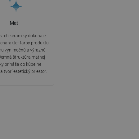
Mat
vrch keramiky dokonale
charakter farby produktu,
u výnimočnú a výraznú
Jemná štruktúra matnej
ky prináša do kúpeľne
a tvorí estetický priestor.