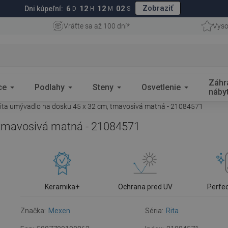
Zobraziť
6
12
12
02
Dni kúpeľní:
D
H
M
S
Vráťte sa až 100 dní*
Vyso
Záhr
ce
Podlahy
Steny
Osvetlenie
náby
ta umývadlo na dosku 45 x 32 cm, tmavosivá matná - 21084571
 tmavosivá matná - 21084571
Keramika+
Ochrana pred UV
Perfe
Značka:
Mexen
Séria:
Rita