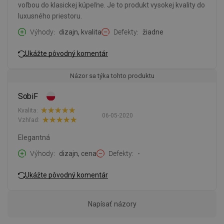
voľbou do klasickej kúpeľne. Je to produkt vysokej kvality do
luxusného priestoru.
Výhody
dizajn, kvalita
Defekty
žiadne
Ukážte pôvodný komentár
Názor sa týka tohto produktu
SobiF
Kvalita:
06-05-2020
Vzhľad:
Elegantná
Výhody
dizajn, cena
Defekty
-
Ukážte pôvodný komentár
Napísať názory