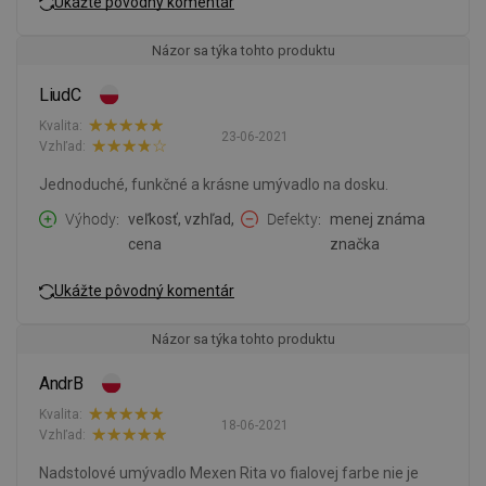
Ukážte pôvodný komentár
Názor sa týka tohto produktu
LiudC
Kvalita:
23-06-2021
Vzhľad:
Jednoduché, funkčné a krásne umývadlo na dosku.
Výhody
veľkosť, vzhľad,
Defekty
menej známa
cena
značka
Ukážte pôvodný komentár
Názor sa týka tohto produktu
AndrB
Kvalita:
18-06-2021
Vzhľad:
Nadstolové umývadlo Mexen Rita vo fialovej farbe nie je