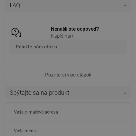
Do košíka
Do košíka
FAQ
Porovnaj
favorite_border
Obľúbené
Porovnaj
favorite_border
Obľúbené
Nenašli ste odpoveď?
Napíš nám
Položte nám otázku
Pozrite si viac otázok
Spýtajte sa na produkt