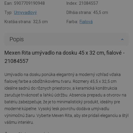
Ean:
5907709190948
Index:
21084557
Typ:
Umyvadlový
Dlhšia strana:
45,5 cm
Kratšia strana:
32,5 cm
Farba:
Fialová
Popis
Mexen Rita umývadlo na dosku 45 x 32 cm, fialové -
21084557
Umývadlo na dosku ponúka elegantný a moderný vzhľad vďaka
fialovej farbe a obdĺžnikovému tvaru. Rozmery 45,5 x 32,5 cm
ideálne sadnú do rôznych priestorov, a keramická konštrukcia
zaručuje trvácnosť a ľahkú údržbu. Absencia prepadu a otvorov na
batériu zabezpečuje, že je to minimalistický produkt, ideálny pre
moderné kúpeľne. Vysoký lesk povrchu dodáva umývadlu
výnimočnú žiaru. Vyberte Mexen Rita, aby ste pridali eleganciu a štýl
vášmu interiéru.