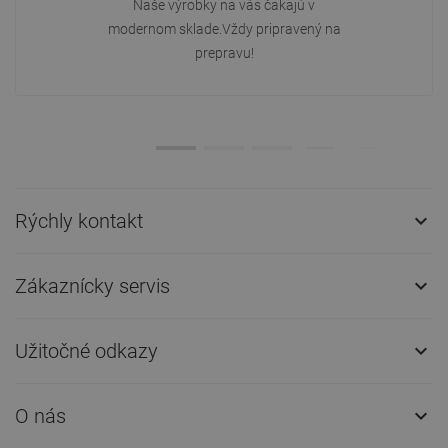
Naše výrobky na vás čakajú v
modernom sklade.Vždy pripravený na
prepravu!
Rýchly kontakt

Zákaznícky servis

Užitočné odkazy

O nás
