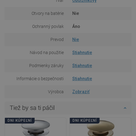
Tvar
Obdĺžnikový
Otvory na batérie
Nie
Ochranný povlak
Áno
Prevod
Nie
Návod na použitie
Stiahnutie
Podmienky záruky
Stiahnutie
Informácie o bezpečnosti
Stiahnutie
Výrobca
Zobraziť
Tiež by sa ti páčil
DNI KÚPEĽNÍ
DNI KÚPEĽNÍ