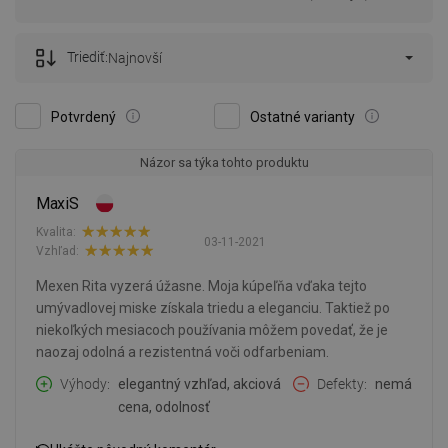
Triediť:
Najnovší
Potvrdený
Ostatné varianty
Názor sa týka tohto produktu
MaxiS
Kvalita:
03-11-2021
Vzhľad:
Mexen Rita vyzerá úžasne. Moja kúpeľňa vďaka tejto
umývadlovej miske získala triedu a eleganciu. Taktiež po
niekoľkých mesiacoch používania môžem povedať, že je
naozaj odolná a rezistentná voči odfarbeniam.
Výhody
elegantný vzhľad, akciová
Defekty
nemá
cena, odolnosť