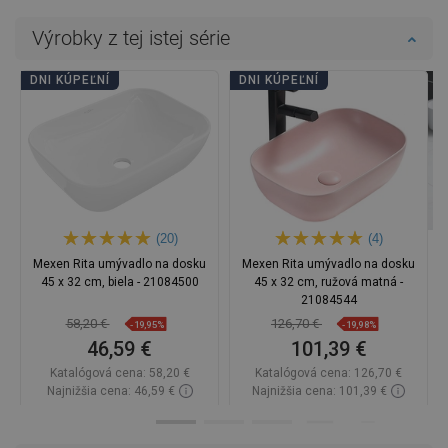
Výrobky z tej istej série
DNI KÚPEĽNÍ
DNI KÚPEĽNÍ
(20)
(4)
Mexen Rita umývadlo na dosku
Mexen Rita umývadlo na dosku
45 x 32 cm, biela - 21084500
45 x 32 cm, ružová matná -
21084544
58,20 €
126,70 €
-19,95%
-19,98%
46,59 €
101,39 €
Katalógová cena:
58,20 €
Katalógová cena:
126,70 €
Najnižšia cena: 46,59 €
Najnižšia cena: 101,39 €
Dostupnosť:
Na sklade
Dostupnosť:
Na sklade