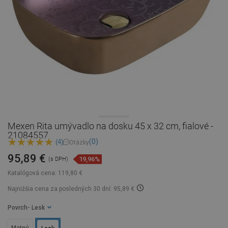
Mexen Rita umývadlo na dosku 45 x 32 cm, fialové -
21084557
(0)
(4)
Otázky
95,89 €
19,96%
(s DPH)
Katalógová cena:
119,80 €
Najnižšia cena za posledných 30 dní: 95,89 €
Povrch
- Lesk