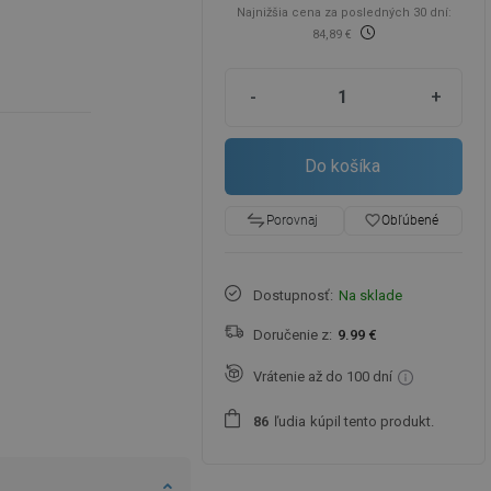
Najnižšia cena za posledných 30 dní:
84,89 €
-
+
Do košíka
favorite_border
Obľúbené
Porovnaj
Dostupnosť:
Na sklade
Doručenie z:
9.99 €
Vrátenie až do 100 dní
ľudia
kúpil tento produkt.
8
6