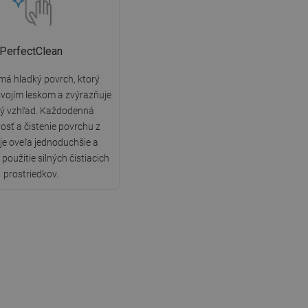
PerfectClean
má hladký povrch, ktorý
vojím leskom a zvýrazňuje
ký vzhľad. Každodenná
vosť a čistenie povrchu z
 je oveľa jednoduchšie a
použitie silných čistiacich
prostriedkov.