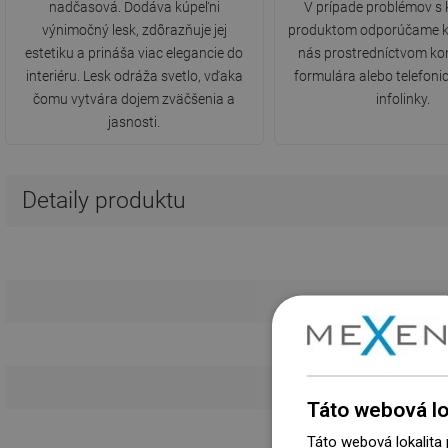
nadčasová. Dodáva kúpeľni
V prípade problémov s
výnimočný lesk, zdôrazňuje jej
produktom odporúčame k
estetiku a prináša viac elegancie do
nás prostredníctvom ko
interiéru. Lesk odráža svetlo, vďaka
formulára alebo telefonic
čomu vytvára dojem zväčšenia a
infolinky.
jasnosti.
Detaily produktu
D
Kr
Táto webová lo
Táto webová lokalita