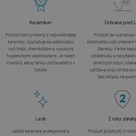
Keramika+
Ochrana pred 
Produkt bol vyrobený z najkvalitnejšej
Produkt sa vyznačuje
keramiky. Vyznačuje sa odolnosťou
odolnosťou voči zmenám t
voči hrdzi, chemikáliám a vysokými
žiareniu. Farba nepo
hygienickými vlastnosťami. Je nielen
vyblednutiu a nevybled
trvanlivý, ale aj ľahko udržiavateľný v
slnečných lúčov, vďak
čistote.
udržiava svoj vzhľad po 
bez ohľadu na podm
Lesk
2 roky záruk
Lesklá keramika je elegantná a
Produkt je pokrytý 2-ročn