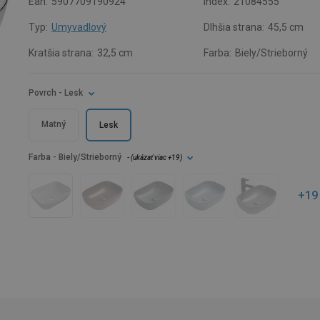
Ean:
5907709190924
Index:
21084555
Typ:
Umyvadlový
Dlhšia strana:
45,5 cm
Kratšia strana:
32,5 cm
Farba:
Biely/Strieborný
Povrch
- Lesk
Matný
Lesk
Farba
- Biely/Strieborný
- (
ukázať viac
+19
)
+19