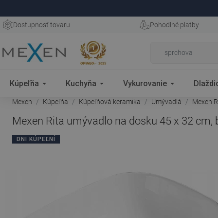
Dostupnosť tovaru
Pohodlné platby
Kúpeľňa
Kuchyňa
Vykurovanie
Dlaždi
Mexen
Kúpeľňa
Kúpeľňová keramika
Umývadlá
Mexen Ri
Mexen Rita umývadlo na dosku 45 x 32 cm, b
DNI KÚPEĽNÍ