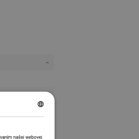
POLISH
CZECH
GERMAN
žívaním našej webovej