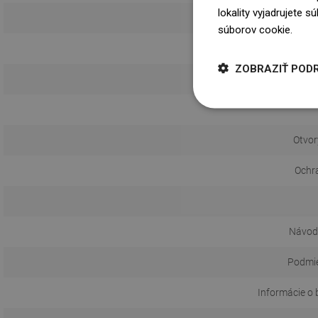
lokality vyjadrujete 
súborov cookie.
Dowi
ZOBRAZIŤ POD
Otvor
Ochr
Návod 
Podmie
Informácie o 