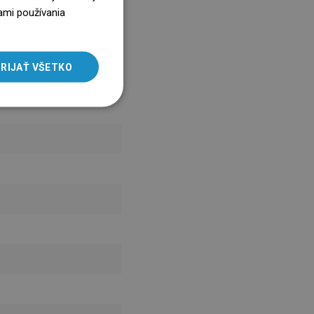
ENGLISH
ami používania
SLOVAK
LITHUANIAN
RIJAŤ VŠETKO
ROMANIAN
HUNGARIAN
FRENCH
ITALIAN
SPANISH
UKRAINIAN
BULGARIAN
ESTONIAN
DUTCH
LATVIAN