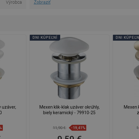
Výrobca
Zobraziť
DNI KÚPEĽNÍ
DNI KÚPEĽN
y uzáver,
Mexen klik-klak uzáver okrúhly,
Mexen k
0
biely keramický - 79910-25
z
%
11,90 €
-19,41%
1