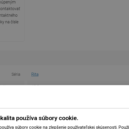
 kúpeným
ontaktovať
ntaktného
ky na čísle
Séria
Rita
lhšia strana
45,5 cm
atšia strana
32,5 cm
Výška
13,5 cm
kalita používa súbory cookie.
Farba
Biely/Strieborný
 používa súbory cookie na zlepšenie používateľskej skúsenosti. Pou