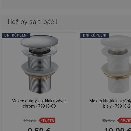
Tiež by sa ti páčil
DNI KÚPEĽNÍ
DNI KÚPEĽNÍ
Mexen guľatý klik-klak uzáver,
Mexen klik-klak okrúhl
chróm - 79910-00
biely - 79910-2
11,90 €
-19,41%
13,70 €
-19,78