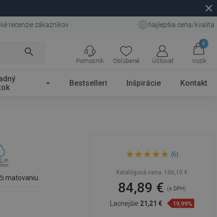
close
ké recenzie zákazníkov
Najlepšia cena/kvalita
0
search
Pomocník
Obľúbené
Účtovať
Vozík
adný
Bestselleri
Inšpirácie
Kontakt
tok
Mexen Rita umývadlo na
(6)
dosku 45 x 32 cm,
biela/strieborná - 21084555
Katalógová cena:
106,10 €
či matovaniu
84,89 €
(s DPH)
Lacnejšie
21,21 €
19,99%