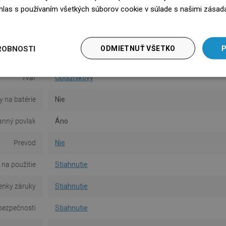
súhlas s používaním všetkých súborov cookie v súlade s našimi zásad
Povrch
Lesk
edz się więcej
Materiál
Keramika
ROBNOSTI
ODMIETNUŤ VŠETKO
P
Typ
Umyvadlový
Tvar
Obdĺžnikový
y na batérie
Nie
anný povlak
Áno
Prevod
Nie
na použitie
Stiahnutie
nky záruky
Stiahnutie
bezpečnosti
Stiahnutie