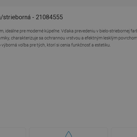
a/strieborná - 21084555
m, ideálne pre moderné kúpeľne. Vďaka prevedeniu v bielo-striebornej fa
keramiky, charakterizuje sa ochrannou vrstvou a efektným lesklým povrch
 výborná voľba pre tých, ktorí si cenia funkčnosť a estetiku.