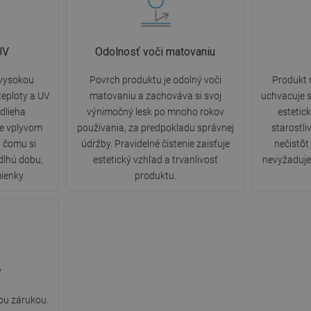
UV
Odolnosť voči matovaniu
 vysokou
Povrch produktu je odolný voči
Produkt 
eploty a UV
matovaniu a zachováva si svoj
uchvacuje s
dlieha
výnimočný lesk po mnoho rokov
estetic
ne vplyvom
používania, za predpokladu správnej
starostli
a čomu si
údržby. Pravidelné čistenie zaisťuje
nečistôt
dlhú dobu,
estetický vzhľad a trvanlivosť
nevyžaduje 
ienky.
produktu.
y
ou zárukou.