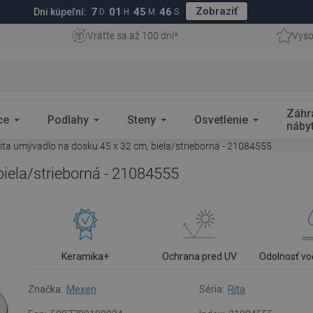
Zobraziť
7
01
45
45
Dni kúpeľní:
D
H
M
S
Vráťte sa až 100 dní*
Vyso
Záhr
ce
Podlahy
Steny
Osvetlenie
náby
ta umývadlo na dosku 45 x 32 cm, biela/strieborná - 21084555
iela/strieborná - 21084555
Keramika+
Ochrana pred UV
Odolnosť vo
Značka:
Mexen
Séria:
Rita