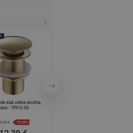
DANISH
SWEDISH
FINNISH
PORTUGUESE
Í
DNI KÚPEĽNÍ
CROATIAN
GREEK
SLOVENIAN
Ďalej
lik-klak zátka okrúhla,
Mexen klik-klak zátka okrúhla,
latá - 79910-50
čierna - 79910-70
5,40 €
-19,55%
13,70 €
-19,78%