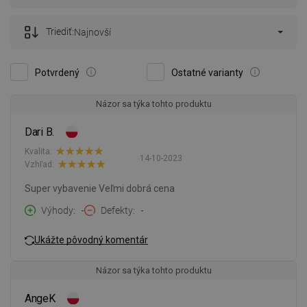
Triediť:
Najnovší
Potvrdený
Ostatné varianty
Názor sa týka tohto produktu
Dari B.
Kvalita:
14-10-2023
Vzhľad:
Super vybavenie Veľmi dobrá cena
Výhody
-
Defekty
-
Ukážte pôvodný komentár
Názor sa týka tohto produktu
AngeK