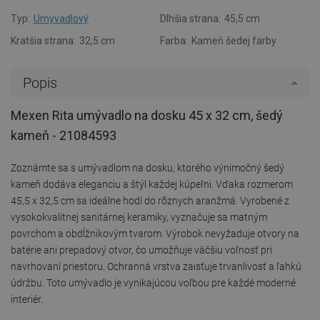
Typ:
Umyvadlový
Dlhšia strana:
45,5 cm
Kratšia strana:
32,5 cm
Farba:
Kameň šedej farby
Popis
Mexen Rita umývadlo na dosku 45 x 32 cm, šedý
kameň - 21084593
Zoznámte sa s umývadlom na dosku, ktorého výnimočný šedý
kameň dodáva eleganciu a štýl každej kúpeľni. Vďaka rozmerom
45,5 x 32,5 cm sa ideálne hodí do rôznych aranžmá. Vyrobené z
vysokokvalitnej sanitárnej keramiky, vyznačuje sa matným
povrchom a obdĺžnikovým tvarom. Výrobok nevyžaduje otvory na
batérie ani prepadový otvor, čo umožňuje väčšiu voľnosť pri
navrhovaní priestoru. Ochranná vrstva zaisťuje trvanlivosť a ľahkú
údržbu. Toto umývadlo je vynikajúcou voľbou pre každé moderné
interiér.