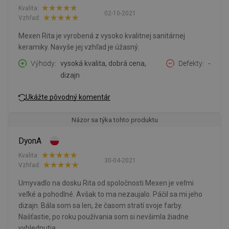
Kvalita:
02-10-2021
Vzhľad:
Mexen Rita je vyrobená z vysoko kvalitnej sanitárnej
keramiky. Navyše jej vzhľad je úžasný.
Výhody
vysoká kvalita, dobrá cena,
Defekty
-
dizajn
Ukážte pôvodný komentár
Názor sa týka tohto produktu
DyonA
Kvalita:
30-04-2021
Vzhľad:
Umyvadlo na dosku Rita od spoločnosti Mexen je veľmi
veľké a pohodlné. Avšak to ma nezaujalo. Páčil sa mi jeho
dizajn. Bála som sa len, že časom stratí svoje farby.
Našťastie, po roku používania som si nevšimla žiadne
vyblednutia.