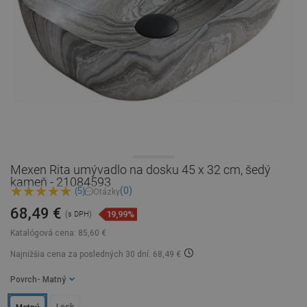
Mexen Rita umývadlo na dosku 45 x 32 cm, šedý
kameň - 21084593
(0)
(5)
Otázky
68,49 €
19,99%
(s DPH)
Katalógová cena:
85,60 €
Najnižšia cena za posledných 30 dní: 68,49 €
Povrch
- Matný