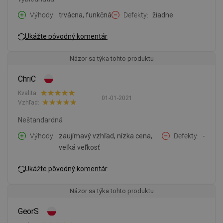
Výhody
trvácna, funkčná
Defekty
žiadne
Ukážte pôvodný komentár
Názor sa týka tohto produktu
ChriC
Kvalita:
01-01-2021
Vzhľad:
Neštandardná
Výhody
zaujímavý vzhľad, nízka cena,
Defekty
-
veľká veľkosť
Ukážte pôvodný komentár
Názor sa týka tohto produktu
GeorS