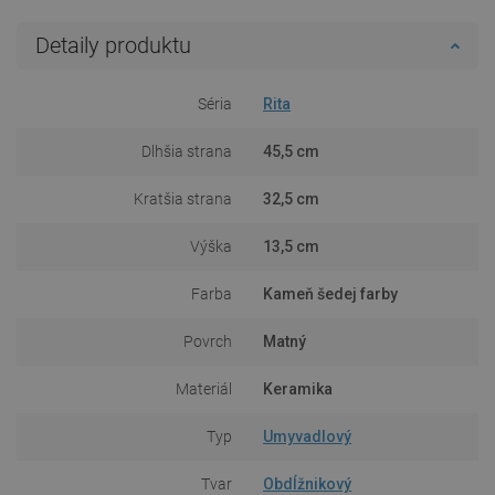
Detaily produktu
Séria
Rita
Dlhšia strana
45,5 cm
Kratšia strana
32,5 cm
Výška
13,5 cm
Farba
Kameň šedej farby
Povrch
Matný
Materiál
Keramika
Typ
Umyvadlový
Tvar
Obdĺžnikový