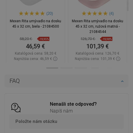
(20)
(4)
Mexen Rita umývadlo na dosku
Mexen Rita umývadlo na dosku
45 x 32 cm, biela - 21084500
45 x 32 cm, ružová matná -
21084544
58,20 €
126,70 €
-19,95%
-19,98%
46,59 €
101,39 €
Katalógová cena:
58,20 €
Katalógová cena:
126,70 €
Najnižšia cena: 46,59 €
Najnižšia cena: 101,39 €
Dostupnosť:
Na sklade
Dostupnosť:
Na sklade
Do košíka
Do košíka
FAQ
Porovnaj
favorite_border
Obľúbené
Porovnaj
favorite_border
Obľúbené
Nenašli ste odpoveď?
Napíš nám
Položte nám otázku