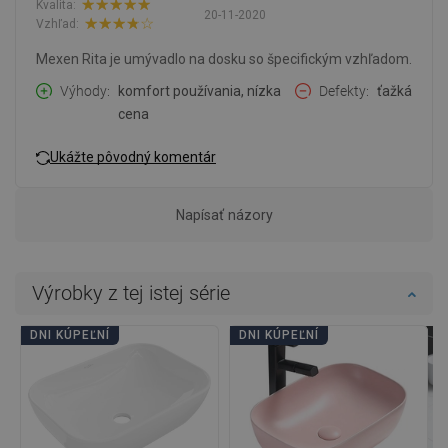
Kvalita:
20-11-2020
Vzhľad:
Mexen Rita je umývadlo na dosku so špecifickým vzhľadom.
Výhody
komfort používania, nízka
Defekty
ťažká
cena
Ukážte pôvodný komentár
Napísať názory
Výrobky z tej istej série
DNI KÚPEĽNÍ
DNI KÚPEĽNÍ