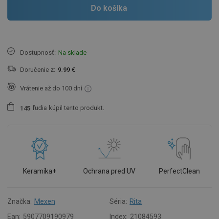
Do košíka
Dostupnosť:
Na sklade
Doručenie z:
9.99 €
Vrátenie až do 100 dní
ľudia
kúpil tento produkt.
1
4
5
Keramika+
Ochrana pred UV
PerfectClean
Značka:
Mexen
Séria:
Rita
Ean:
5907709190979
Index:
21084593