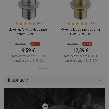
(47)
(38)
Mexen guľatý klik-klak uzáver,
Mexen klik-klak zátka okrúhla,
chróm - 79910-00
zlatá - 79910-50
11,90 €
15,40 €
-19,41%
-19,55%
9,59 €
12,39 €
Katalógová cena:
11,90 €
Katalógová cena:
15,40 €
Najnižšia cena: 9,59 €
Najnižšia cena: 12,39 €
Dostupnosť:
Na sklade
Dostupnosť:
Na sklade
Do košíka
Do košíka
Inšpirácie
Porovnaj
favorite_border
Obľúbené
Porovnaj
favorite_border
Obľúbené