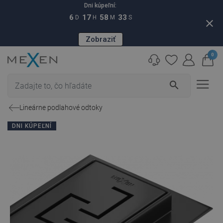
Dni kúpeľní:
6
17
58
32
D
H
M
S
close
Zobraziť
0
search
Lineárne podlahové odtoky
DNI KÚPEĽNÍ