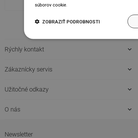
súborov cookie.
Dowiedz się więcej
ZOBRAZIŤ PODROBNOSTI
Rýchly kontakt

Zákaznícky servis

Užitočné odkazy

O nás

Newsletter