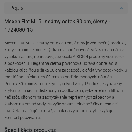
Popis
Mexen Flat M15 lineárny odtok 80 cm, čierny -
1724080-15
Mexen Flat M15 lineárny odtok 80 cm, čierny je výnimočný produkt,
ktorý kombinuje moderný dizajn a spoľahlivosť. Vďaka materiálu z
vysoko kvalitnej nehrdzavejúcej ocele AISI 304 je odolný voči korózii
a poškodeniu. Elegantná čierna povrchová úprava dobre ladí s
každou kúpeľňou a šírka 80 cm zabezpečuje efektívny odtok vody. S
montážnou hĺbkou len 52 mm sa hodí do mnohých inštalácií.
Prietok 50 l/min zaručuje rýchly odvod vody. Produkt je vybavený
krytom s tlmiacimi dištančnými podložkami, vyberateľným filtrom
nečistôt, sifónom na zachytávanie nepríjemných zápachov a
žľabom na odvod vody. Navyše nastaviteľné nožičky a tesniaci
manžeta uľahčujú montáž, a hák na vyberanie krytu zvyšuje
komfort používania.
Špecifikácia produktu: