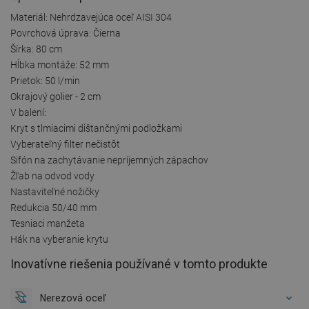
Materiál: Nehrdzavejúca oceľ AISI 304
Povrchová úprava: Čierna
Šírka: 80 cm
Hĺbka montáže: 52 mm
Prietok: 50 l/min
Okrajový golier - 2 cm
V balení:
Kryt s tlmiacimi dištančnými podložkami
Vyberateľný filter nečistôt
Sifón na zachytávanie nepríjemných zápachov
Žľab na odvod vody
Nastaviteľné nožičky
Redukcia 50/40 mm
Tesniaci manžeta
Hák na vyberanie krytu
Inovatívne riešenia používané v tomto produkte
Nerezová oceľ