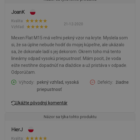
JoanK
Kvalita:
21-12-2020
Vzhľad:
Mexen Flat M15 má veľmi pekný vzor na kryte. Myslela som
si, že sa úplne nebude hodiť do mojej kúpeľne, ale ukázalo
sa, že dokonale ladí s jej dekorom. Okrem toho má tento
lineárny odpad vysokú priepustnosť. Mám pocit, že voda
ešte nestihne dopadnúť na dlaždice a už pristáva v odpade.
Odporúčam.
Výhody
pekný vzhľad, vysoká
Defekty
žiadne
priepustnosť
Ukážte pôvodný komentár
Názor sa týka tohto produktu
HierJ
Kvalita: