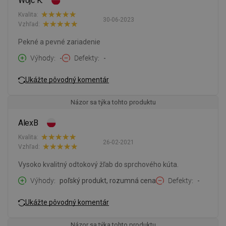
Wojc K.
Kvalita:
30-06-2023
Vzhľad:
Pekné a pevné zariadenie
Výhody
-
Defekty
-
Ukážte pôvodný komentár
Názor sa týka tohto produktu
AlexB
Kvalita:
26-02-2021
Vzhľad:
Vysoko kvalitný odtokový žľab do sprchového kúta.
Výhody
poľský produkt, rozumná cena
Defekty
-
Ukážte pôvodný komentár
Názor sa týka tohto produktu