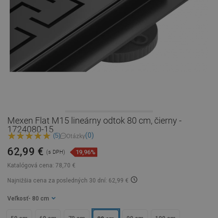
Mexen Flat M15 lineárny odtok 80 cm, čierny -
1724080-15
(0)
(5)
Otázky
62,99 €
19,96%
(s DPH)
Katalógová cena:
78,70 €
Najnižšia cena za posledných 30 dní: 62,99 €
Veľkosť
- 80 cm