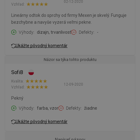
02-12-2020
Vzhľad:
Lineárny odtok do sprchy od firmy Mexen je skvelý. Funguje
bezchybne a navyše vyzerá veľmi pekne.
Výhody
dizajn, trvanlivosť
Defekty
-
Ukážte pôvodný komentár
Názor sa týka tohto produktu
SofiB
Kvalita:
12-09-2020
Vzhľad:
Pekný
Výhody
farba, vzor
Defekty
žiadne
Ukážte pôvodný komentár
Napísať názory