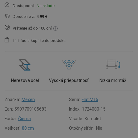
Dostupnosť:
Na sklade
Doručenie z:
4.99 €
Vrátenie až do 100 dní
ľudia
kúpil tento produkt.
1
1
1
Nerezová oceľ
Vysoká priepustnosť
Nízka montáž
Značka:
Mexen
Séria:
Flat M15
Ean:
5907709105683
Index:
1724080-15
Farba:
Čierna
V sade:
Komplet
Veľkosť:
80 cm
Otočný sifón:
Nie