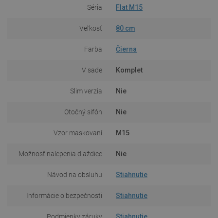
Séria
Flat M15
Veľkosť
80 cm
Farba
Čierna
V sade
Komplet
Slim verzia
Nie
Otočný sifón
Nie
Vzor maskovaní
M15
Možnosť nalepenia dlaždice
Nie
Návod na obsluhu
Stiahnutie
Informácie o bezpečnosti
Stiahnutie
Podmienky záruky
Stiahnutie