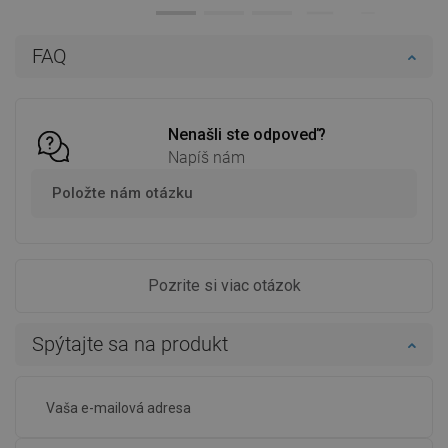
Dostupnosť:
Na sklade
Dostupnosť:
Na sklade
Do košíka
Do košíka
FAQ
Porovnaj
favorite_border
Obľúbené
Porovnaj
favorite_border
Obľúbené
Nenašli ste odpoveď?
Napíš nám
Položte nám otázku
Pozrite si viac otázok
Spýtajte sa na produkt