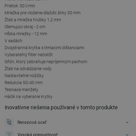
Prietok: 50 l/min
Mriežka pre vloženie dlaždíc šírky 50 mm
Žľab a mriežka hrúbky 1,2 mm
Olemujúci okraj - 2 cm
Hĺbka mriežky - 12 mm
V sadách:
Dvojstranná krytka s tlmiacimi dištanciami
Vyberateľný filter nečistôt
Sifón, ktorý zabraňuje nepríjemným pachom
Žľab na odvádzanie vody
Nastaviteľné nožičky
Redukcia 50/40 mm
Tesniace manžety
Háčik na vyberanie krytky
Inovatívne riešenia používané v tomto produkte
Nerezová oceľ
Vysoká priepustnosť