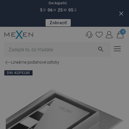
Dni kúpeľní:
5
06
25
04
D
H
M
S
close
Zobraziť
0
search
Lineárne podlahové odtoky
DNI KÚPEĽNÍ