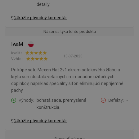
detaily.
Ukážte pôvodný komentár
Názor sa týka tohto produktu
IwaM
Kvalita:
13-07-2020
Vzhľad:
Pri kúpe setu Mexen Flat 2v1 okrem odtokového žľabu a
krytu som dostala veľa iných, mimoriadne užitočných
doplnkov, napríklad špeciálny sifón eliminujúci nepríjemné
pachy.
Výhody
bohatá sada, premyslená
Defekty
-
konštrukcia.
Ukážte pôvodný komentár
Napísať názory