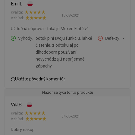
EmilL
Kvalita:
13-08-2021
Vzhľad:
Užitočná súprava - taká je Mexen Flat 2v1.
Výhody
odtok plní svoju funkciu, ľahké
Defekty
-
čistenie, z odtoku aj po
dlhodobom používaní
nevychádzajú nepríjemné
zápachy.
Ukážte pôvodný komentár
Názor sa týka tohto produktu
ViktS
Kvalita:
04-05-2021
Vzhľad:
Dobrý nákup.