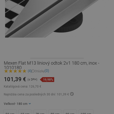
Mexen Flat M13 líniový odtok 2v1 180 cm, inox -
1010180
(0)
(4)
Otázky
101,39 €
19,98%
(s DPH)
Katalógová cena:
126,70 €
Najnižšia cena za posledných 30 dní: 101,39 €
Veľkosť
- 180 cm