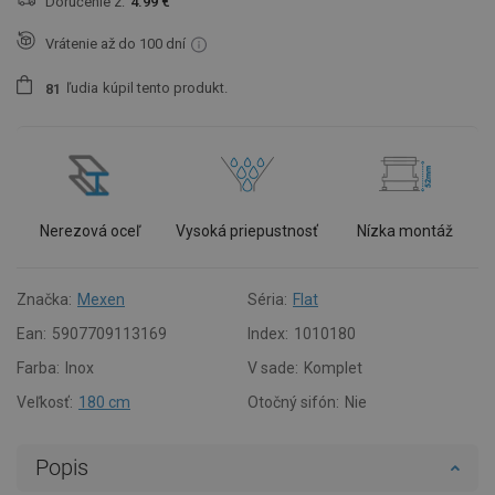
Doručenie z:
4.99 €
Vrátenie až do 100 dní
ľudia
kúpil tento produkt.
8
1
Nerezová oceľ
Vysoká priepustnosť
Nízka montáž
Značka:
Mexen
Séria:
Flat
Ean:
5907709113169
Index:
1010180
Farba:
Inox
V sade:
Komplet
Veľkosť:
180 cm
Otočný sifón:
Nie
Popis