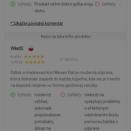
Výhody
Produkt veľmi dobre spĺňa svoju
Defekty
-
úlohu.
Ukážte pôvodný komentár
Názor sa týka tohto produktu
WładS
Kvalita:
21-08-2020
Vzhľad:
Odtok a maskovací kryt Mexen Flat je moderná súprava,
ktorá dokonale zapadá do každej kúpeľne, kde nie je miesto
na klasické riešenie vo forme sprchovej vaničky.
Výhody
moderný
Defekty
niekedy sa
vzhľad,
vyskytujú problémy
dokonalé
s efektívnym
prispôsobenie
odstránením krytu
potrebám,
pomocou háčika v
dôraz na
súprave.