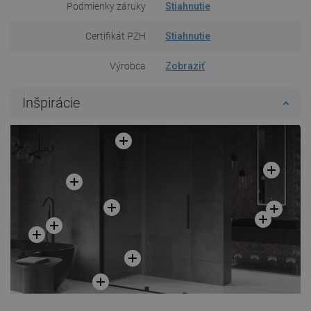
Podmienky záruky
Stiahnutie
Certifikát PZH
Stiahnutie
Výrobca
Zobraziť
Inšpirácie