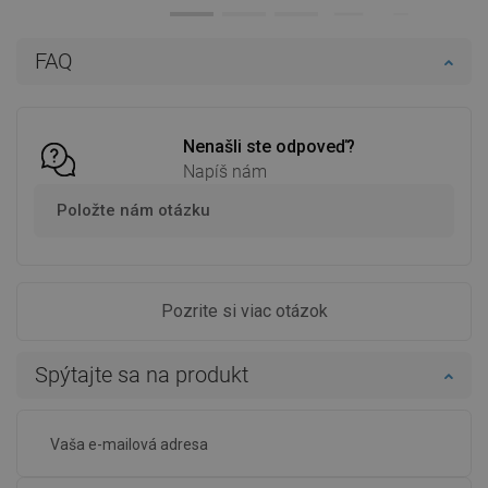
Dostupnosť:
Na sklade
Dostupnosť:
Na sklade
Do košíka
Do košíka
FAQ
Porovnaj
favorite_border
Obľúbené
Porovnaj
favorite_border
Obľúbené
Nenašli ste odpoveď?
Napíš nám
Položte nám otázku
Pozrite si viac otázok
Spýtajte sa na produkt