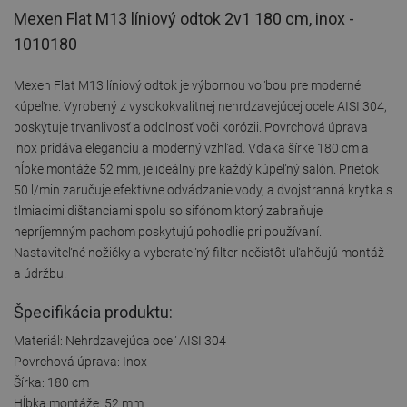
Mexen Flat M13 líniový odtok 2v1 180 cm, inox -
1010180
Mexen Flat M13 líniový odtok je výbornou voľbou pre moderné
kúpeľne. Vyrobený z vysokokvalitnej nehrdzavejúcej ocele AISI 304,
poskytuje trvanlivosť a odolnosť voči korózii. Povrchová úprava
inox pridáva eleganciu a moderný vzhľad. Vďaka šírke 180 cm a
hĺbke montáže 52 mm, je ideálny pre každý kúpeľný salón. Prietok
50 l/min zaručuje efektívne odvádzanie vody, a dvojstranná krytka s
tlmiacimi dištanciami spolu so sifónom ktorý zabraňuje
nepríjemným pachom poskytujú pohodlie pri používaní.
Nastaviteľné nožičky a vyberateľný filter nečistôt uľahčujú montáž
a údržbu.
Špecifikácia produktu:
Materiál: Nehrdzavejúca oceľ AISI 304
Povrchová úprava: Inox
Šírka: 180 cm
Hĺbka montáže: 52 mm