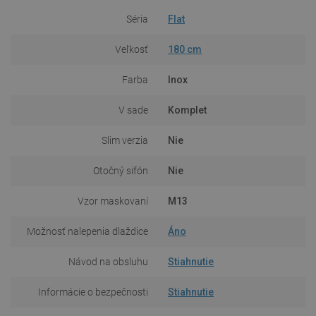
Séria
Flat
Veľkosť
180 cm
Farba
Inox
V sade
Komplet
Slim verzia
Nie
Otočný sifón
Nie
Vzor maskovaní
M13
Možnosť nalepenia dlaždice
Áno
Návod na obsluhu
Stiahnutie
Informácie o bezpečnosti
Stiahnutie