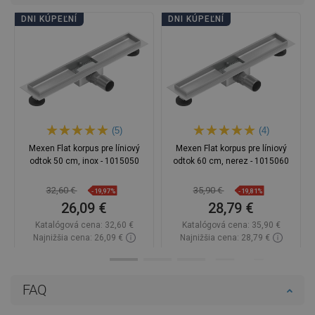
DNI KÚPEĽNÍ
DNI KÚPEĽNÍ
(5)
(4)
Mexen Flat korpus pre líniový
Mexen Flat korpus pre líniový
odtok 50 cm, inox - 1015050
odtok 60 cm, nerez - 1015060
32,60 €
35,90 €
-19,97%
-19,81%
26,09 €
28,79 €
Katalógová cena:
32,60 €
Katalógová cena:
35,90 €
Najnižšia cena: 26,09 €
Najnižšia cena: 28,79 €
Dostupnosť:
Na sklade
Dostupnosť:
Na sklade
Do košíka
Do košíka
FAQ
Porovnaj
favorite_border
Obľúbené
Porovnaj
favorite_border
Obľúbené