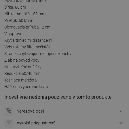
Povrchová úprava: Inox
Šírka: 80 cm
Hĺbka montáže: 52 mm
Prietok: 50 l/min
Olemovacia príruba - 2 cm
V súprave:
Kryt s tlmiacimi dištancemi
Vyberateľný filter nečistôt
Sifón zachytávajúci nepríjemné pachy
Žľab na odvod vody
Nastaviteľné nožičky
Redukcia 50/40 mm
Tesniaca manžeta
Háčik na vyberanie krytu
Inovatívne riešenia používané v tomto produkte
Nerezová oceľ
Vysoká priepustnosť