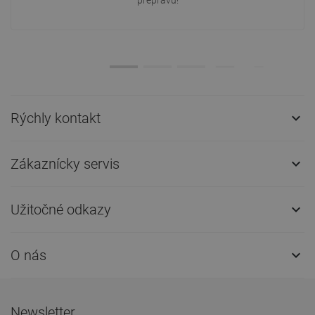
prepravu!
Rýchly kontakt

Zákaznícky servis

Užitočné odkazy

O nás

Newsletter