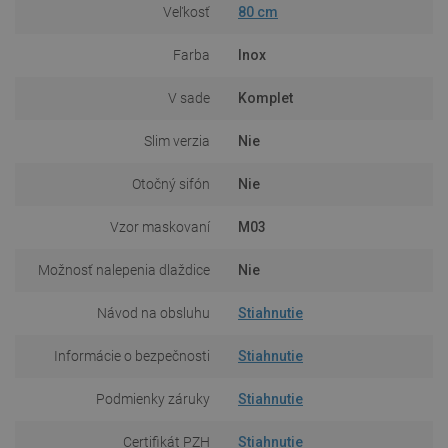
Veľkosť
80 cm
Farba
Inox
V sade
Komplet
Slim verzia
Nie
Otočný sifón
Nie
Vzor maskovaní
M03
Možnosť nalepenia dlaždice
Nie
Návod na obsluhu
Stiahnutie
Informácie o bezpečnosti
Stiahnutie
Podmienky záruky
Stiahnutie
Certifikát PZH
Stiahnutie