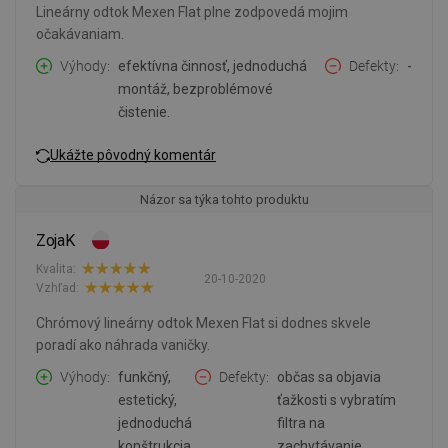
Lineárny odtok Mexen Flat plne zodpovedá mojim
očakávaniam.
Výhody
efektívna činnosť, jednoduchá
Defekty
-
montáž, bezproblémové
čistenie.
Ukážte pôvodný komentár
Názor sa týka tohto produktu
ZojaK
Kvalita:
20-10-2020
Vzhľad:
Chrómový lineárny odtok Mexen Flat si dodnes skvele
poradí ako náhrada vaničky.
Výhody
funkčný,
Defekty
občas sa objavia
estetický,
ťažkosti s vybratím
jednoduchá
filtra na
konštrukcia.
zachytávanie