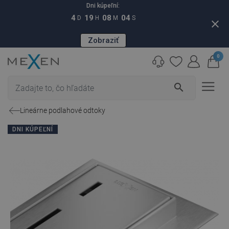
Dni kúpeľní:
4
19
08
03
D
H
M
S
close
Zobraziť
0
search
Lineárne podlahové odtoky
DNI KÚPEĽNÍ