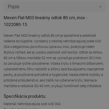
Popis
Mexen Flat M03 lineárny odtok 80 cm, inox -
1022080-15
Mexen Flat M03 lineárny odtok 80 cm je spoľahlivé a estetické
riešenie do kúpeľne. Vyrobený z odolnej nehrdzavejúcej ocele AISI
304 s elegantnou povrchovou úpravou Inox, poskytuje nielen
štýlový vzhľad, ale aj vysokú odolnosť voči korózii. Odtok so šírkou
80 cm a hĺbkou montáže 52 mm sa vyznačuje prietokom 50 l/min,
čo zaručuje rýchle odvodnenie. Vďaka krytu s tlmiacimi dištancemi,
vyberateľnému filtru nečistôt a sifónu zadržiavajúcemu nepríjemné
pachy, je používanie pohodlné a hygienické. Nastaviteľné nožičky a
priložené príslušenstvo, ako háčik na vyberanie krytu, tesniaca
manžeta a redukcia 50/40 mm, zvyšujú funkčnosť celej inštalácie.
Špecifikácia produktu:
Materiál: Nehrdzavejúca oceľ AISI 304