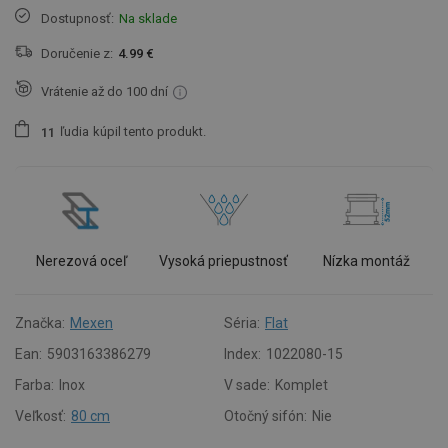
Dostupnosť:
Na sklade
Doručenie z:
4.99 €
Vrátenie až do 100 dní
ľudia
kúpil tento produkt.
1
1
Nerezová oceľ
Vysoká priepustnosť
Nízka montáž
Značka:
Mexen
Séria:
Flat
Ean:
5903163386279
Index:
1022080-15
Farba:
Inox
V sade:
Komplet
Veľkosť:
80 cm
Otočný sifón:
Nie