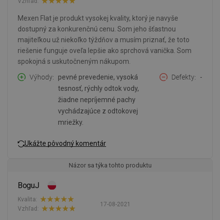
Vzhľad:
Mexen Flat je produkt vysokej kvality, ktorý je navyše
dostupný za konkurenčnú cenu. Som jeho šťastnou
majiteľkou už niekoľko týždňov a musím priznať, že toto
riešenie funguje oveľa lepšie ako sprchová vanička. Som
spokojná s uskutočneným nákupom.
Výhody
pevné prevedenie, vysoká
Defekty
-
tesnosť, rýchly odtok vody,
žiadne nepríjemné pachy
vychádzajúce z odtokovej
mriežky.
Ukážte pôvodný komentár
Názor sa týka tohto produktu
BoguJ
Kvalita:
17-08-2021
Vzhľad: