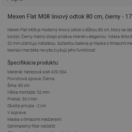
Mexen Flat M08 liniový odtok 80 cm, čierny - 
Mexen Flat M08 je moderný liniový odtok s dĺžkou 80 cm, ktorý sa ide
korózii. Čierny matný dizajn pridáva interiéru eleganciu. Vďaka šírke
52 mm uľahčujú inštaláciu. Súčasťou balenia je maska s tlmiacimi me
tesniaci manžeta navyše zvyšujú jeho funkčnosť.
Špecifikácia produktu:
Materiál: Nerezová oceľ AISI 304
Povrchová úprava: Čierna
Šírka: 80 cm
Hĺbka montáže: 52 mm
Prietok: 50 l/min
Okolitá príruba - 2 cm
V súprave:
Maska s tlmiacimi medzerami
Odnímateľný filter nečistôt