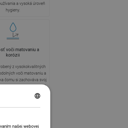
užívania a vysoká úroveň
hygieny.
sť voči matovaniu a
korózii
robený z vysokokvalitných
odolných voči matovaniu a
aka čomu si zachováva svoj
vzhľad a funkčnosť po dlhú
ania, nezávisle od úrovne
kosti v miestnosti.
POLISH
CZECH
GERMAN
žívaním našej webovej