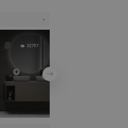
Elegantný, sklenený 
32797
odtok
Ďalej