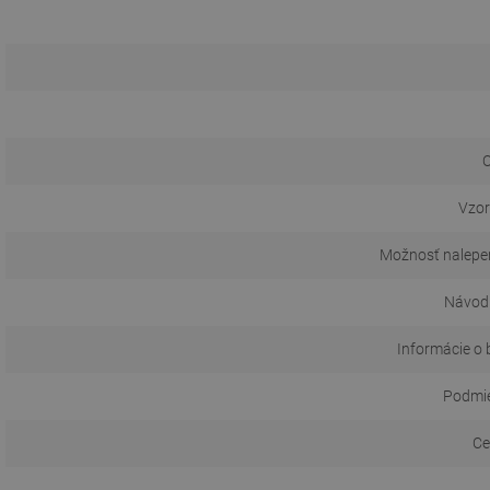
O
Vzor
Možnosť nalepen
Návod 
Informácie o 
Podmie
Ce