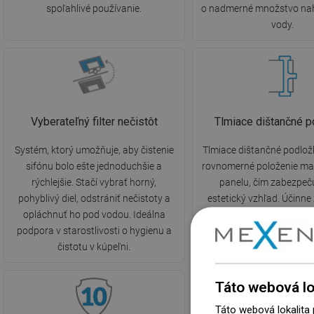
spoľahlivé používanie.
o nadmerné množstvo na
vody.
Vyberateľný filter nečistôt
Tlmiace dištančné p
Systém, ktorý umožňuje, aby čistenie
Tlmiace dištančné podlož
sifónu bolo ešte jednoduchšie a
rovnomerné položenie m
rýchlejšie. Stačí vybrať horný,
panelu, čím zabezpeč
pohyblivý diel, odstrániť nečistoty a
estetický vzhľad. Účinne
opláchnuť ho pod vodou. Ideálna
treniu roštu o púzdro a z
podpora v starostlivosti o hygienu a
vznikajúci pri dopade vod
čistotu v kúpeľni.
odtok.
Táto webová lo
Táto webová lokalita