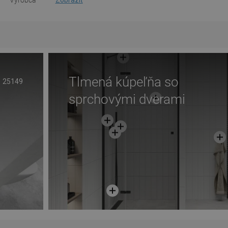
Výrobca
Zobraziť
Tlmená kúpeľňa so
25149
sprchovými dverami