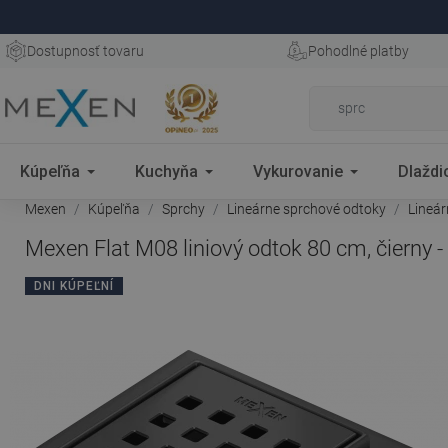
Dostupnosť tovaru
Pohodlné platby
Kúpeľňa
Kuchyňa
Vykurovanie
Dlaždi
Mexen
Kúpeľňa
Sprchy
Lineárne sprchové odtoky
Lineá
Mexen Flat M08 liniový odtok 80 cm, čierny 
DNI KÚPEĽNÍ