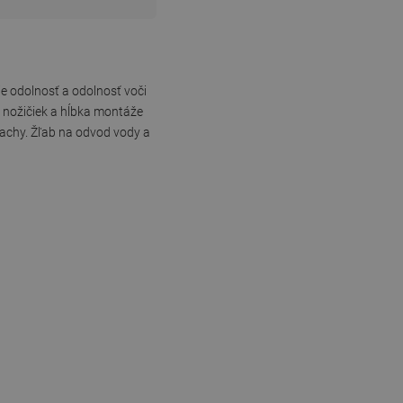
je odolnosť a odolnosť voči
ch nožičiek a hĺbka montáže
pachy. Žľab na odvod vody a