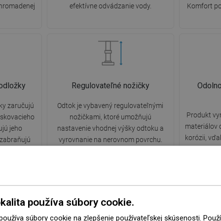
hromadenej
efektívne odvádzanie vody.
Komfort po
odložky
Regulovateľné nožičky
Odolno
ky zaručujú
Odtok je vybavený regulovateľnými
Produkt vy
askovacieho
nožičkami, ktoré umožňujú
materiálov 
ujú jeho
nastavenie vhodnej výšky odtoku a
korózii, vď
 zabraňujú
vyrovnanie na nerovnom povrchu.
atraktívny 
nižujú hluk
Týmto spôsobom je odtok ešte lepšie
dobu použív
y priamo na
prispôsobený podmienkam danej
vlh
kúpeľne.
kalita používa súbory cookie.
 používa súbory cookie na zlepšenie používateľskej skúsenosti. Pou