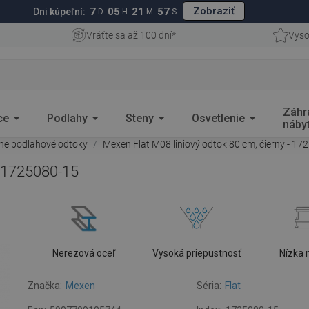
Zobraziť
7
05
21
56
Dni kúpeľní:
D
H
M
S
Vráťte sa až 100 dní*
Vyso
Záhr
ce
Podlahy
Steny
Osvetlenie
náby
rne podlahové odtoky
Mexen Flat M08 liniový odtok 80 cm, čierny - 17
- 1725080-15
Nerezová oceľ
Vysoká priepustnosť
Nízka
Značka:
Mexen
Séria:
Flat