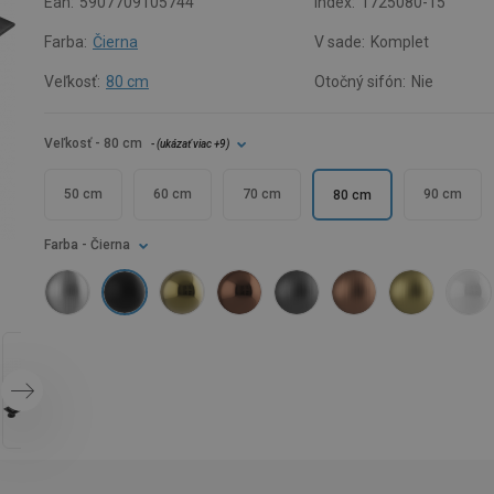
Ean:
5907709105744
Index:
1725080-15
Farba:
Čierna
V sade:
Komplet
Veľkosť:
80 cm
Otočný sifón:
Nie
Veľkosť
- 80 cm
- (
ukázať viac
+9
)
50 cm
60 cm
70 cm
90 cm
80 cm
Farba
- Čierna