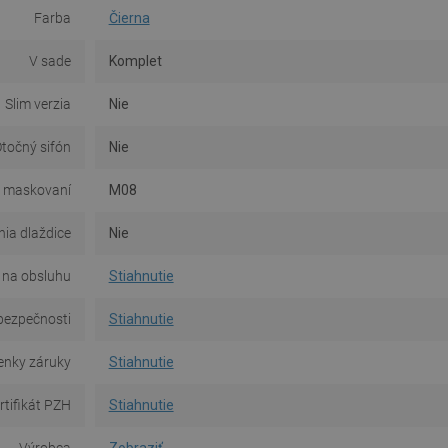
Farba
Čierna
V sade
Komplet
Slim verzia
Nie
točný sifón
Nie
 maskovaní
M08
ia dlaždice
Nie
na obsluhu
Stiahnutie
bezpečnosti
Stiahnutie
nky záruky
Stiahnutie
rtifikát PZH
Stiahnutie