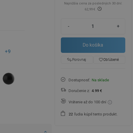
Najnižšia cena za posledných 30 dní:
62,99 €
-
+
Do košíka
+9
favorite_border
Obľúbené
Porovnaj
Dostupnosť:
Na sklade
Doručenie z:
4.99 €
Vrátenie až do 100 dní
ľudia
kúpil tento produkt.
2
2