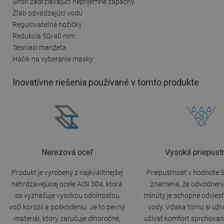
Sifón zadržiavajúci nepríjemné zápachy
Žľab odvádzajúci vodu
Regulovateľné nožičky
Redukcia 50/40 mm
Tesniaci manžeta
Háčik na vyberanie masky
Inovatívne riešenia používané v tomto produkte
Nerezová oceľ
Vysoká priepust
Produkt je vyrobený z najkvalitnejšej
Priepustnosť v hodnote 5
nehrdzavejúcej ocele AISI 304, ktorá
znamená, že odvodneni
sa vyznačuje vysokou odolnosťou
minúty je schopné odviesť 
voči korózii a poškodeniu. Je to pevný
vody. Vďaka tomu si uží
materiál, ktorý zaručuje dlhoročné,
užívať komfort sprchovan