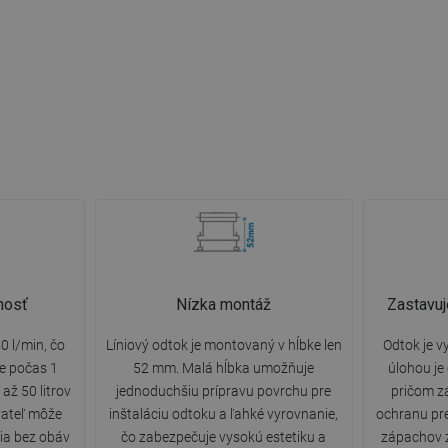
nosť
Nízka montáž
Zastavuj
0 l/min, čo
Líniový odtok je montovaný v hĺbke len
Odtok je v
e počas 1
52 mm. Malá hĺbka umožňuje
úlohou je
až 50 litrov
jednoduchšiu prípravu povrchu pre
pričom z
vateľ môže
inštaláciu odtoku a ľahké vyrovnanie,
ochranu pr
ia bez obáv
čo zabezpečuje vysokú estetiku a
zápachov 