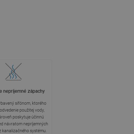
e nepríjemné zápachy
ybavený sifónom, ktorého
 odvedenie použitej vody,
ároveň poskytuje účinnú
ed návratom nepríjemných
z kanalizačného systému.