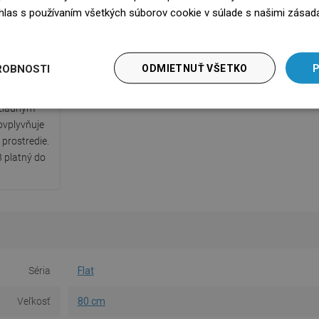
súhlas s používaním všetkých súborov cookie v súlade s našimi zásad
edz się więcej
kát PZH
daný Štátnym
ROBNOSTI
ODMIETNUŤ VŠETKO
P
, ktorý
ečnostnými
 žiadnym
ovplyvňuje
 prostredie.
 platný do
Séria
Flat
Veľkosť
80 cm