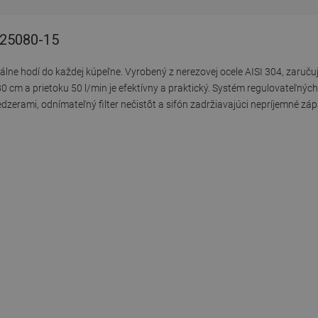
1725080-15
álne hodí do každej kúpeľne. Vyrobený z nerezovej ocele AISI 304, zaruču
 80 cm a prietoku 50 l/min je efektívny a praktický. Systém regulovateľný
dzerami, odnímateľný filter nečistôt a sifón zadržiavajúci nepríjemné zá