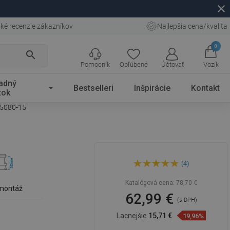
close
ké recenzie zákazníkov
Najlepšia cena/kvalita
0
search
Pomocník
Obľúbené
Účtovať
Vozík
adný
Bestselleri
Inšpirácie
Kontakt
tok
25080-15
Mexen Flat M08 liniový odtok
(4)
80 cm, čierny - 1725080-15
Katalógová cena:
78,70 €
 montáž
62,99 €
(s DPH)
Lacnejšie
15,71 €
19,96%