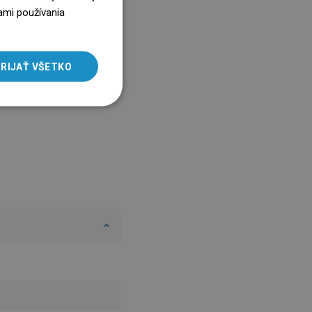
ENGLISH
ami používania
SLOVAK
LITHUANIAN
RIJAŤ VŠETKO
ROMANIAN
HUNGARIAN
FRENCH
ITALIAN
SPANISH
UKRAINIAN
BULGARIAN
ESTONIAN
DUTCH
LATVIAN