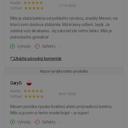
Kvalita:
17-10-2020
Vzhľad:
Milo je zlatá batéria od poľského výrobcu, značky Mexen, na
ktorú som doslova zbláznila. Má krásny odtieň, teplý. Je
odolná voči škrabaniu. Jej rukoväť ide veľmi ľahko. Milo je
jednoducho geniálna!
Výhody
-
Defekty
-
Ukážte pôvodný komentár
Názor sa týka tohto produktu
GaryG
Kvalita:
30-07-2020
Vzhľad:
Mexen ponúka vysoko kvalitnú zlatú umývadlovú batériu
Milo a ja som si tento model kúpil – je super!
Výhody
-
Defekty
-