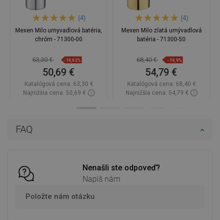
(4)
(4)
Mexen Milo umyvadlová batéria,
Mexen Milo zlatá umývadlová
chróm - 71300-00
batéria - 71300-50
63,30 €
68,40 €
-19,92%
-19,9%
50,69 €
54,79 €
Katalógová cena:
63,30 €
Katalógová cena:
68,40 €
Najnižšia cena: 50,69 €
Najnižšia cena: 54,79 €
Dostupnosť:
Na sklade
Dostupnosť:
Na sklade
Do košíka
Do košíka
FAQ
Porovnaj
favorite_border
Obľúbené
Porovnaj
favorite_border
Obľúbené
Nenašli ste odpoveď?
Napíš nám
Položte nám otázku