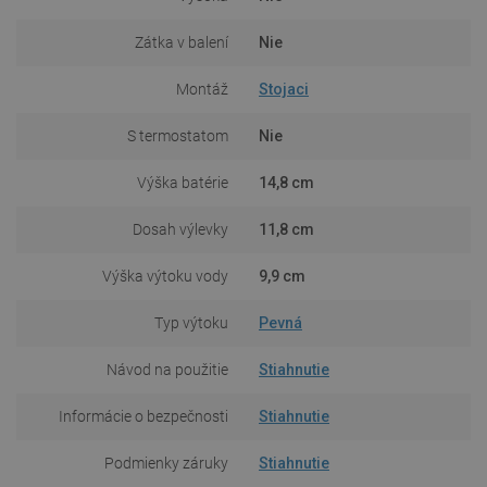
Zátka v balení
Nie
Montáž
Stojaci
S termostatom
Nie
Výška batérie
14,8 cm
Dosah výlevky
11,8 cm
Výška výtoku vody
9,9 cm
Typ výtoku
Pevná
Návod na použitie
Stiahnutie
Informácie o bezpečnosti
Stiahnutie
Podmienky záruky
Stiahnutie