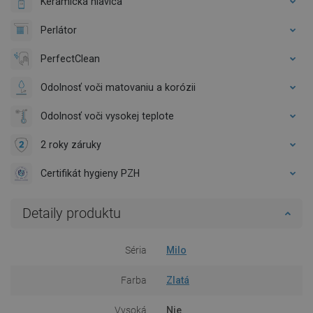
Keramická hlavica
Perlátor
PerfectClean
Odolnosť voči matovaniu a korózii
Odolnosť voči vysokej teplote
2 roky záruky
Certifikát hygieny PZH
Detaily produktu
Séria
Milo
Farba
Zlatá
Vysoká
Nie