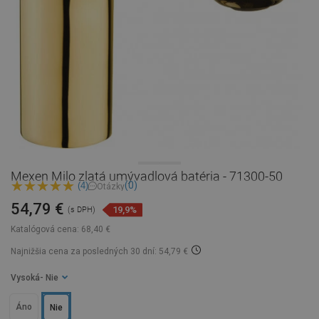
Mexen Milo zlatá umývadlová batéria - 71300-50
(0)
(4)
Otázky
54,79 €
19,9%
(s DPH)
Katalógová cena:
68,40 €
Najnižšia cena za posledných 30 dní: 54,79 €
Vysoká
- Nie
Áno
Nie