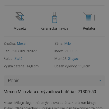
Mosadz
Keramická hlavica
Perlátor
Značka:
Mexen
Séria:
Milo
Ean:
5907709192027
Index:
71300-50
Farba:
Zlatá
Montáž:
Stojaci
Výška batérie:
14,8 cm
Dosah výlevky:
11,8 cm
Popis
Mexen Milo zlatá umývadlová batéria - 71300-50
Mexen Milo je elegantná umývadlová batéria, ktorá kombinuje
štýlovú zlatú povrchovú úpravu s vynikajúcim funkčným dizajnom.