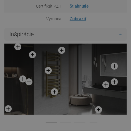
Certifikát PZH
Stiahnutie
Výrobca
Zobraziť
Inšpirácie