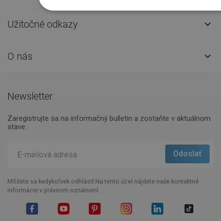
Užitočné odkazy

O nás

Newsletter
Zaregistrujte sa na informačný bulletin a zostaňte v aktuálnom
stave.
Môžete sa kedykoľvek odhlásiť.Na tento účel nájdete naše kontaktné
informácie v právnom oznámení.
Facebook
YouTube
Pinterest
Instagram
LinkedIn
TikTok