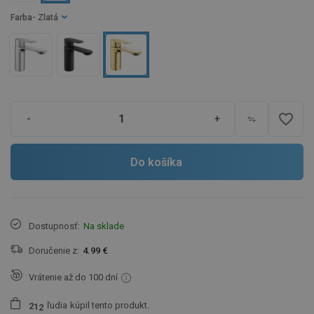
Farba
- Zlatá
favorite_border
-
+
Do košíka
Dostupnosť:
Na sklade
Doručenie z:
4.99 €
Vrátenie až do 100 dní
ľudia
kúpil tento produkt.
2
1
2