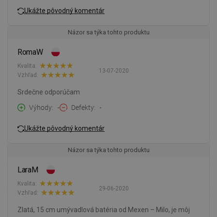
Ukážte pôvodný komentár
Názor sa týka tohto produktu
RomaW
Kvalita:
13-07-2020
Vzhľad:
Srdečne odporúčam
Výhody
-
Defekty
-
Ukážte pôvodný komentár
Názor sa týka tohto produktu
LaraM
Kvalita:
29-06-2020
Vzhľad:
Zlatá, 15 cm umývadlová batéria od Mexen – Milo, je môj