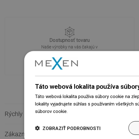
Dostupnosť tovaru
Naše výrobky na vás čakajú v
modernom sklade.Vždy pripravený na
prepravu!
Táto webová lokalita používa súbor
Táto webová lokalita používa súbory cookie na zle
lokality vyjadrujete súhlas s používaním všetkých 
súborov cookie.
Dowiedz się więcej
Rýchly kontakt

ZOBRAZIŤ PODROBNOSTI
Zákaznícky servis
