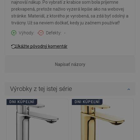
najnovší nákup. Po vybratí z krabice som bola príjemne
prekvapená, pretože naživo vyzerá lepšie ako na webovej
stránke. Materiál, z ktorého je vyrobená, sa zdá byť odolný a
trvácny. Už sa neviem dočkať, kedy ju začnem používať!
Výhody
-
Defekty
-
Ukážte pôvodný komentár
Napísať názory
Výrobky z tej istej série
DNI KÚPEĽNÍ
DNI KÚPEĽNÍ