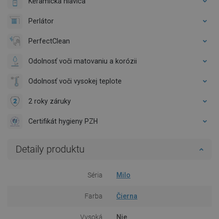
Keramická hlavica
Perlátor
PerfectClean
Odolnosť voči matovaniu a korózii
Odolnosť voči vysokej teplote
2 roky záruky
Certifikát hygieny PZH
Detaily produktu
Séria
Milo
Farba
Čierna
Vysoká
Nie