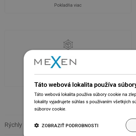
Pokladňa viac
Dostupnosť tovaru
Naše výrobky na vás čakajú v
modernom sklade.Vždy pripravený na
prepravu!
Táto webová lokalita používa súbor
Táto webová lokalita používa súbory cookie na zle
lokality vyjadrujete súhlas s používaním všetkých 
súborov cookie.
Dowiedz się więcej
Rýchly kontakt

ZOBRAZIŤ PODROBNOSTI