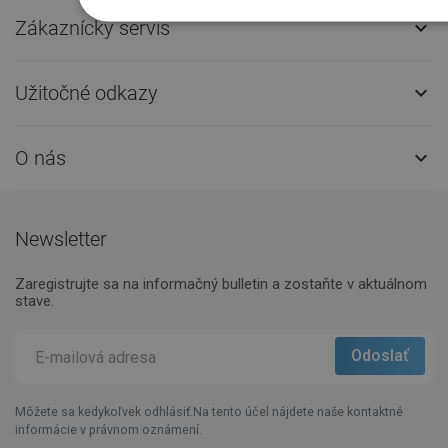
Zákaznícky servis

Užitočné odkazy

O nás

Newsletter
Zaregistrujte sa na informačný bulletin a zostaňte v aktuálnom
stave.
Môžete sa kedykoľvek odhlásiť.Na tento účel nájdete naše kontaktné
informácie v právnom oznámení.