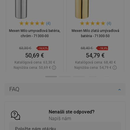
(4)
(4)
Mexen Milo umyvadlová batéria,
Mexen Milo zlatá umývadlová
chróm - 71300-00
batéria - 71300-50
63,30 €
68,40 €
-19,92%
-19,9%
50,69 €
54,79 €
Katalógová cena:
63,30 €
Katalógová cena:
68,40 €
Najnižšia cena: 50,69 €
Najnižšia cena: 54,79 €
Dostupnosť:
Na sklade
Dostupnosť:
Na sklade
Do košíka
Do košíka
FAQ
Porovnaj
favorite_border
Obľúbené
Porovnaj
favorite_border
Obľúbené
Nenašli ste odpoveď?
Napíš nám
Položte nám otázku