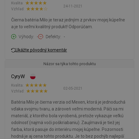
Kvalita:
24-11-2021
Vzhľad:
Čierna batéria Milo je teraz jedným z prvkov mojej kúpeľne
a je to veľmi kvalitný produkt! Odporúčam.
Výhody
-
Defekty
-
Ukážte pôvodný komentár
Názor sa týka tohto produktu
CyryW
Kvalita:
02-05-2021
Vzhľad:
Batéria Milo je čierna verzia od Mexen, ktorá je jednoduchá
vďaka svojmu tvaru, a zároveň veľmi moderná. Páči sa mi
materiál, z ktorého bola vyrobená, pretože vykazuje veľkú
odolnosť (najmä voči poškriabaniu). Zaujímavá je tiež jej
farba, ktorá pasuje do interiéru mojej kúpeľne. Pozornosti
hodná je aj cena tohto produktu. Je to bez pochýb najlepší