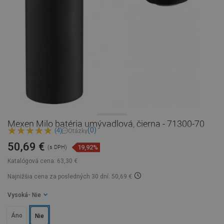
Mexen Milo batéria umývadlová, čierna - 71300-70
(0)
(4)
Otázky
50,69 €
19,92%
(s DPH)
Katalógová cena:
63,30 €
Najnižšia cena za posledných 30 dní: 50,69 €
Vysoká
- Nie
Áno
Nie