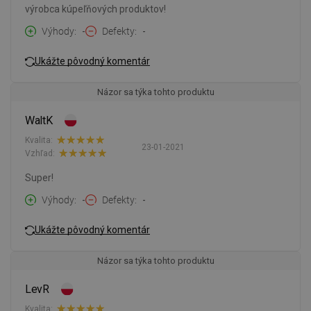
výrobca kúpeľňových produktov!
Výhody
-
Defekty
-
Ukážte pôvodný komentár
Názor sa týka tohto produktu
WaltK
Kvalita:
23-01-2021
Vzhľad:
Super!
Výhody
-
Defekty
-
Ukážte pôvodný komentár
Názor sa týka tohto produktu
LevR
Kvalita: