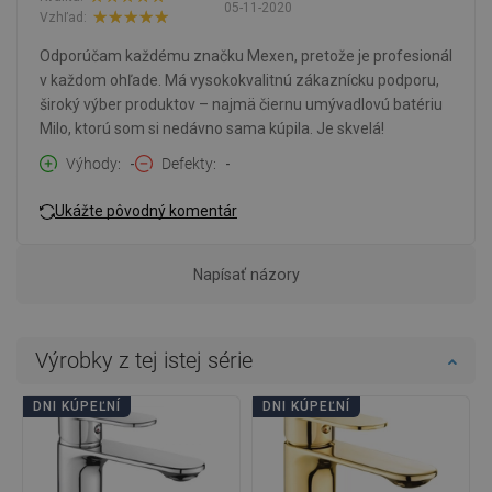
05-11-2020
Vzhľad:
Odporúčam každému značku Mexen, pretože je profesionál
v každom ohľade. Má vysokokvalitnú zákaznícku podporu,
široký výber produktov – najmä čiernu umývadlovú batériu
Milo, ktorú som si nedávno sama kúpila. Je skvelá!
Výhody
-
Defekty
-
Ukážte pôvodný komentár
Napísať názory
Výrobky z tej istej série
DNI KÚPEĽNÍ
DNI KÚPEĽNÍ