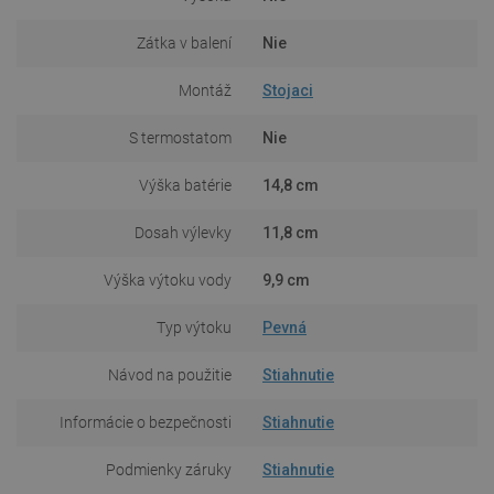
Zátka v balení
Nie
Montáž
Stojaci
S termostatom
Nie
Výška batérie
14,8 cm
Dosah výlevky
11,8 cm
Výška výtoku vody
9,9 cm
Typ výtoku
Pevná
Návod na použitie
Stiahnutie
Informácie o bezpečnosti
Stiahnutie
Podmienky záruky
Stiahnutie