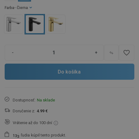
Farba
- Čierna
favorite_border
-
+
Do košíka
Dostupnosť:
Na sklade
Doručenie z:
4.99 €
Vrátenie až do 100 dní
ľudia
kúpil tento produkt.
1
3
3