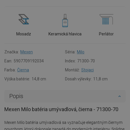
Mosadz
Keramická hlavica
Perlátor
Značka:
Mexen
Séria:
Milo
Ean:
5907709192034
Index:
71300-70
Farba:
Čierna
Montáž:
Stojaci
Výška batérie:
14,8 cm
Dosah výlevky:
11,8 cm
Popis
Mexen Milo batéria umývadlová, čierna - 71300-70
Mexen Milo batéria umývadlová sa vyznačuje elegantným čiernym
povrchom, ktorý dokonale zapadá do moderných interiérov. Solidne