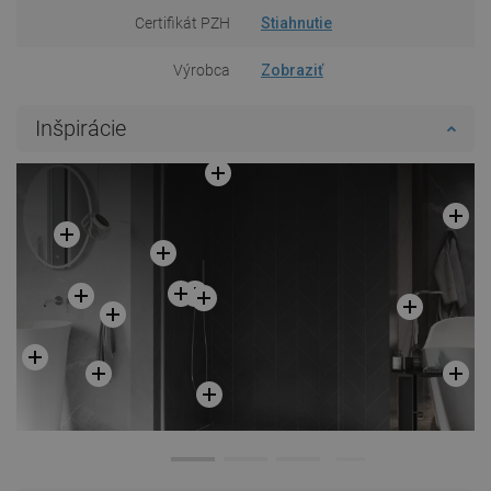
Certifikát PZH
Stiahnutie
Výrobca
Zobraziť
Inšpirácie