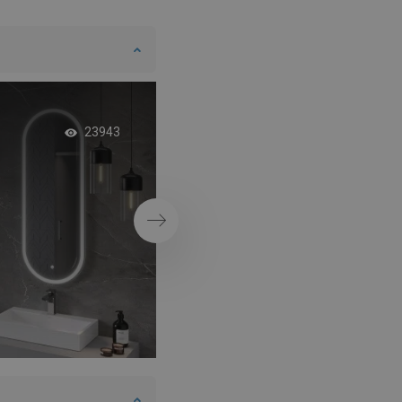
DANISH
SWEDISH
FINNISH
PORTUGUESE
Tmavá kúpeľňa v
CROATIAN
23943
industriálnom štýle
GREEK
SLOVENIAN
Ďalej