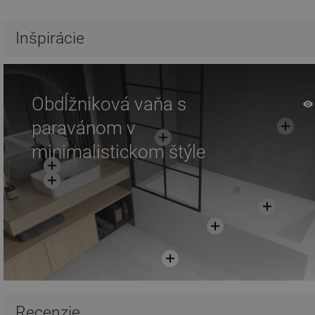
Inšpirácie
Obdĺžniková vaňa s
paravánom v
minimalistickom štýle
Recenzie