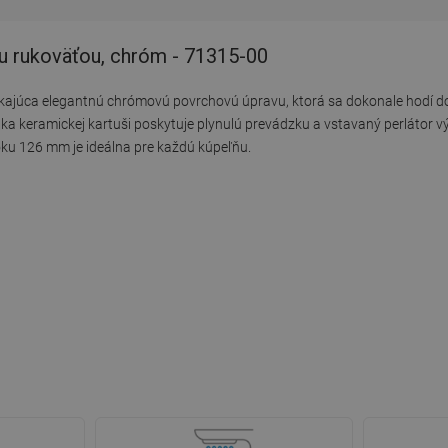
u rukoväťou, chróm - 71315-00
kajúca elegantnú chrómovú povrchovú úpravu, ktorá sa dokonale hodí do
ka keramickej kartuši poskytuje plynulú prevádzku a vstavaný perlátor v
oku 126 mm je ideálna pre každú kúpeľňu.