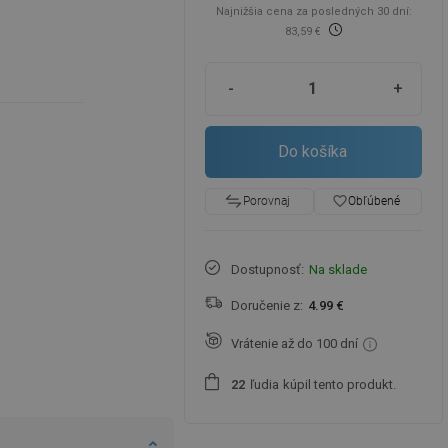
Najnižšia cena za posledných 30 dní:
83,59 €
-
+
Do košíka
favorite_border
Obľúbené
Porovnaj
Dostupnosť:
Na sklade
Doručenie z:
4.99 €
Vrátenie až do 100 dní
ľudia
kúpil tento produkt.
2
2