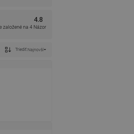
4.8
e založené na 4 Názor
Triediť:
Najnovší