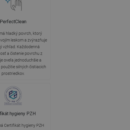
PerfectClean
má hladký povrch, ktorý
vojím leskom a zvýrazňuje
ký vzhľad. Každodenná
vosť a čistenie povrchu z
 je oveľa jednoduchšie a
použitie silných čistiacich
prostriedkov.
ifikát hygieny PZH
á Certifikát hygieny PZH