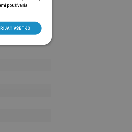
ENGLISH
ami používania
SLOVAK
LITHUANIAN
RIJAŤ VŠETKO
ROMANIAN
HUNGARIAN
FRENCH
ITALIAN
SPANISH
UKRAINIAN
BULGARIAN
ESTONIAN
DUTCH
LATVIAN