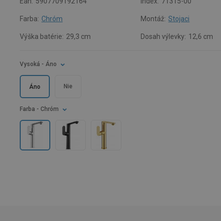
Ean:
5907709192164
Index:
71315-00
Farba:
Chróm
Montáž:
Stojaci
Výška batérie:
29,3 cm
Dosah výlevky:
12,6 cm
Vysoká
- Áno
Nie
Áno
Farba
- Chróm