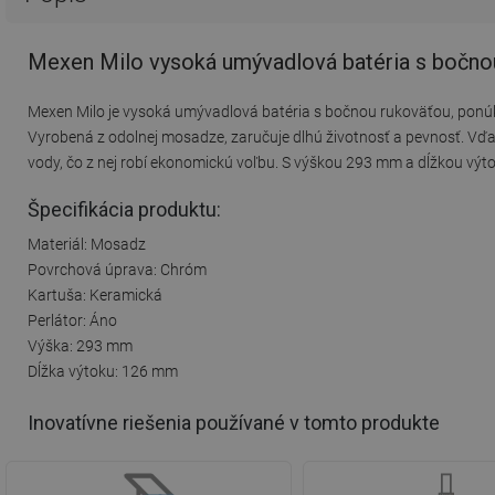
Mexen Milo vysoká umývadlová batéria s bočno
Mexen Milo je vysoká umývadlová batéria s bočnou rukoväťou, ponú
Vyrobená z odolnej mosadze, zaručuje dlhú životnosť a pevnosť. Vďa
vody, čo z nej robí ekonomickú voľbu. S výškou 293 mm a dĺžkou výt
Špecifikácia produktu:
Materiál: Mosadz
Povrchová úprava: Chróm
Kartuša: Keramická
Perlátor: Áno
Výška: 293 mm
Dĺžka výtoku: 126 mm
Inovatívne riešenia používané v tomto produkte