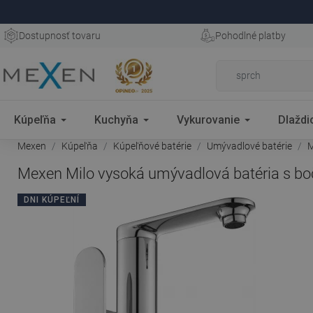
Dostupnosť tovaru
Pohodlné platby
Kúpeľňa
Kuchyňa
Vykurovanie
Dlaždi
Mexen
Kúpeľňa
Kúpeľňové batérie
Umývadlové batérie
M
Mexen Milo vysoká umývadlová batéria s bo
DNI KÚPEĽNÍ