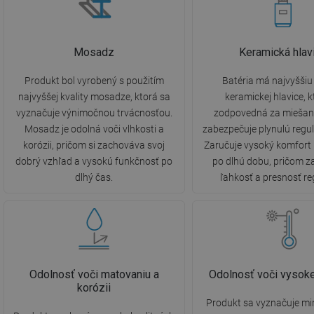
Mosadz
Keramická hlav
Produkt bol vyrobený s použitím
Batéria má najvyššiu 
najvyššej kvality mosadze, ktorá sa
keramickej hlavice, k
vyznačuje výnimočnou trvácnosťou.
zodpovedná za miešani
Mosadz je odolná voči vlhkosti a
zabezpečuje plynulú regul
korózii, pričom si zachováva svoj
Zaručuje vysoký komfort
dobrý vzhľad a vysokú funkčnosť po
po dlhú dobu, pričom 
dlhý čas.
ľahkosť a presnosť re
Odolnosť voči matovaniu a
Odolnosť voči vysoke
korózii
Produkt sa vyznačuje m