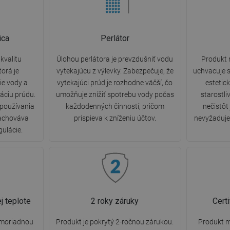
ica
Perlátor
kvalitu
Úlohou perlátora je prevzdušniť vodu
Produkt 
torá je
vytekajúcu z výlevky. Zabezpečuje, že
uchvacuje s
e vody a
vytekajúci prúd je rozhodne väčší, čo
estetic
áciu prúdu.
umožňuje znížiť spotrebu vody počas
starostli
 používania
každodenných činností, pričom
nečistôt
zachováva
prispieva k zníženiu účtov.
nevyžaduje 
gulácie.
j teplote
2 roky záruky
Cert
imoriadnou
Produkt je pokrytý 2-ročnou zárukou.
Produkt m