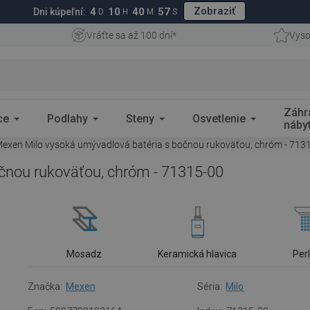
Zobraziť
4
10
40
56
Dni kúpeľní:
D
H
M
S
Vráťte sa až 100 dní*
Vyso
Záhr
ce
Podlahy
Steny
Osvetlenie
náby
exen Milo vysoká umývadlová batéria s bočnou rukoväťou, chróm - 713
čnou rukoväťou, chróm - 71315-00
Mosadz
Keramická hlavica
Per
Značka:
Mexen
Séria:
Milo