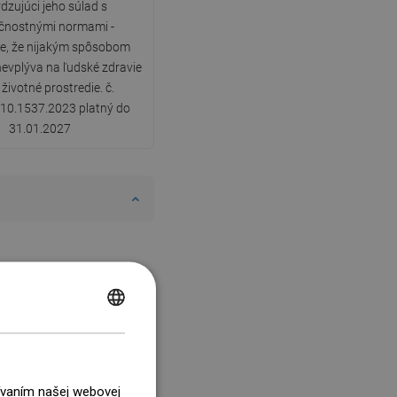
dzujúci jeho súlad s
čnostnými normami -
e, že nijakým spôsobom
nevplýva na ľudské zdravie
 životné prostredie. č.
10.1537.2023 platný do
31.01.2027
POLISH
CZECH
GERMAN
žívaním našej webovej