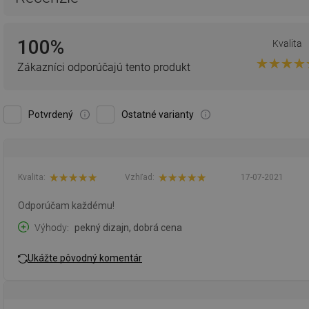
100%
Kvalita
Zákazníci odporúčajú tento produkt
Potvrdený
Ostatné varianty
Kvalita:
Vzhľad:
17-07-2021
Odporúčam každému!
Výhody
pekný dizajn, dobrá cena
Ukážte pôvodný komentár