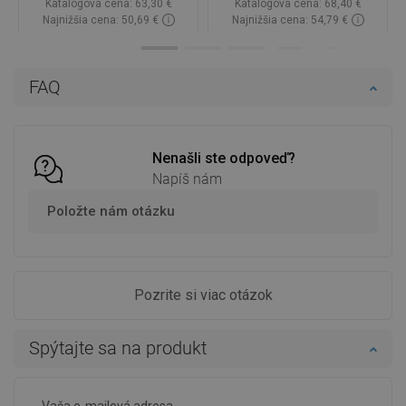
Katalógová cena:
63,30 €
Katalógová cena:
68,40 €
Najnižšia cena: 50,69 €
Najnižšia cena: 54,79 €
Dostupnosť:
Na sklade
Dostupnosť:
Na sklade
Do košíka
Do košíka
FAQ
Porovnaj
favorite_border
Obľúbené
Porovnaj
favorite_border
Obľúbené
Nenašli ste odpoveď?
Napíš nám
Položte nám otázku
Pozrite si viac otázok
Spýtajte sa na produkt