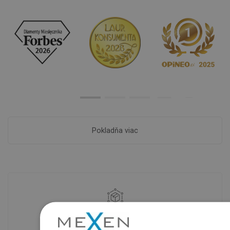
Pokladňa viac
Dostupnosť tovaru
Naše výrobky na vás čakajú v