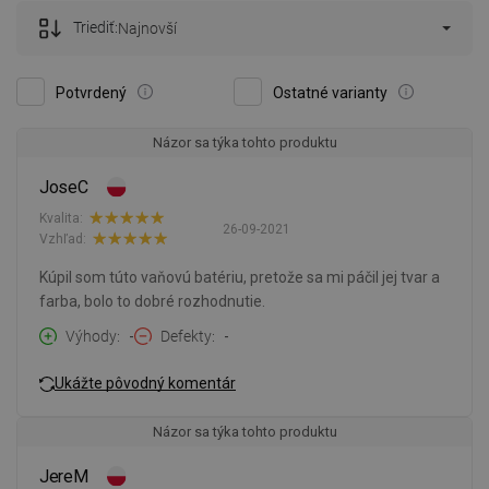
Triediť:
Najnovší
Potvrdený
Ostatné varianty
Názor sa týka tohto produktu
JoseC
Kvalita:
26-09-2021
Vzhľad:
Kúpil som túto vaňovú batériu, pretože sa mi páčil jej tvar a
farba, bolo to dobré rozhodnutie.
Výhody
-
Defekty
-
Ukážte pôvodný komentár
Názor sa týka tohto produktu
JereM