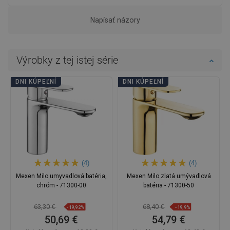
Napísať názory
Výrobky z tej istej série
DNI KÚPEĽNÍ
DNI KÚPEĽNÍ
(4)
(4)
Mexen Milo umyvadlová batéria,
Mexen Milo zlatá umývadlová
chróm - 71300-00
batéria - 71300-50
63,30 €
68,40 €
-19,92%
-19,9%
50,69 €
54,79 €