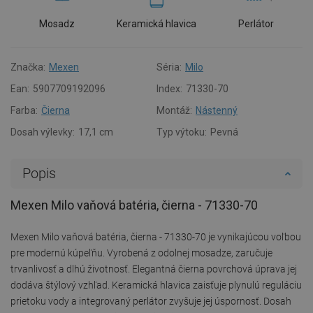
Mosadz
Keramická hlavica
Perlátor
Značka:
Mexen
Séria:
Milo
Ean:
5907709192096
Index:
71330-70
Farba:
Čierna
Montáž:
Nástenný
Dosah výlevky:
17,1 cm
Typ výtoku:
Pevná
Popis
Mexen Milo vaňová batéria, čierna - 71330-70
Mexen Milo vaňová batéria, čierna - 71330-70 je vynikajúcou voľbou
pre modernú kúpeľňu. Vyrobená z odolnej mosadze, zaručuje
trvanlivosť a dlhú životnosť. Elegantná čierna povrchová úprava jej
dodáva štýlový vzhľad. Keramická hlavica zaisťuje plynulú reguláciu
prietoku vody a integrovaný perlátor zvyšuje jej úspornosť. Dosah