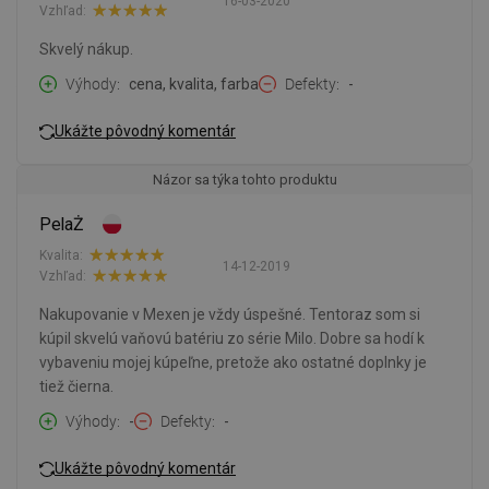
16-03-2020
Vzhľad:
Skvelý nákup.
Výhody
cena, kvalita, farba
Defekty
-
Ukážte pôvodný komentár
Názor sa týka tohto produktu
PelaŻ
Kvalita:
14-12-2019
Vzhľad:
Nakupovanie v Mexen je vždy úspešné. Tentoraz som si
kúpil skvelú vaňovú batériu zo série Milo. Dobre sa hodí k
vybaveniu mojej kúpeľne, pretože ako ostatné doplnky je
tiež čierna.
Výhody
-
Defekty
-
Ukážte pôvodný komentár