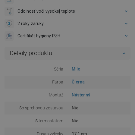
Odolnosť voči vysokej teplote
2 roky záruky
Certifikát hygieny PZH
Detaily produktu
Séria
Milo
Farba
Čierna
Montáž
Nástenný
So sprchovou zostavou
Nie
S termostatom
Nie
Dosah výlevky
17,1 cm