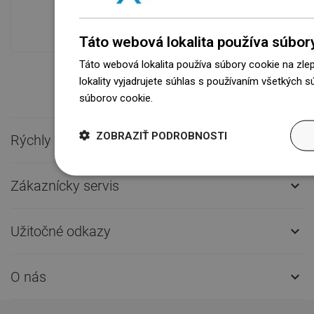
modernom sklade.Vždy pripravený na
prepravu!
Táto webová lokalita používa súbor
Táto webová lokalita používa súbory cookie na zle
lokality vyjadrujete súhlas s používaním všetkých 
súborov cookie.
Dowiedz się więcej
ZOBRAZIŤ PODROBNOSTI
Rýchly kontakt

Zákaznícky servis

Užitočné odkazy

O nás
