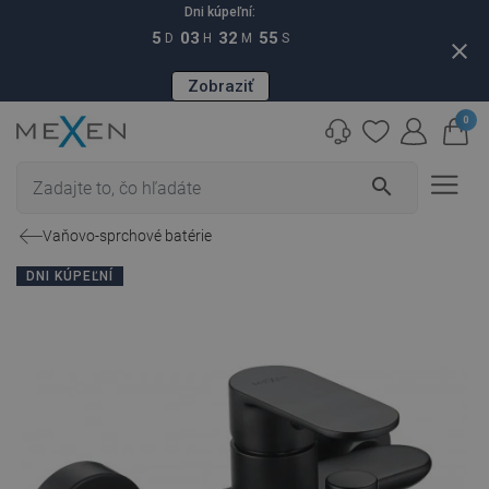
Dni kúpeľní:
5
03
32
54
D
H
M
S
close
Zobraziť
0
search
Vaňovo-sprchové batérie
DNI KÚPEĽNÍ