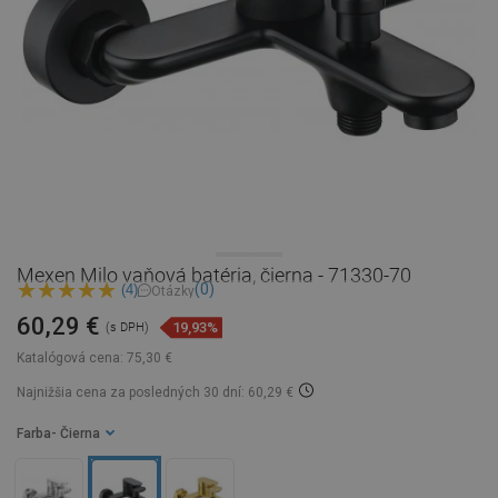
Mexen Milo vaňová batéria, čierna - 71330-70
(0)
(4)
Otázky
60,29 €
19,93%
(s DPH)
Katalógová cena:
75,30 €
Najnižšia cena za posledných 30 dní: 60,29 €
Farba
- Čierna