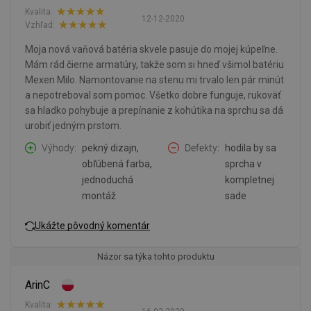
Kvalita:
12-12-2020
Vzhľad:
Moja nová vaňová batéria skvele pasuje do mojej kúpeľne.
Mám rád čierne armatúry, takže som si hneď všimol batériu
Mexen Milo. Namontovanie na stenu mi trvalo len pár minút
a nepotreboval som pomoc. Všetko dobre funguje, rukoväť
sa hladko pohybuje a prepínanie z kohútika na sprchu sa dá
urobiť jedným prstom.
Výhody
pekný dizajn,
Defekty
hodila by sa
obľúbená farba,
sprcha v
jednoduchá
kompletnej
montáž
sade
Ukážte pôvodný komentár
Názor sa týka tohto produktu
ArinC
Kvalita: