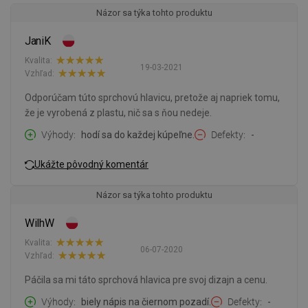
Názor sa týka tohto produktu
JaniK
Kvalita:
19-03-2021
Vzhľad:
Odporúčam túto sprchovú hlavicu, pretože aj napriek tomu,
že je vyrobená z plastu, nič sa s ňou nedeje.
Výhody
hodí sa do každej kúpeľne.
Defekty
-
Ukážte pôvodný komentár
Názor sa týka tohto produktu
WilhW
Kvalita:
06-07-2020
Vzhľad:
Páčila sa mi táto sprchová hlavica pre svoj dizajn a cenu.
Výhody
biely nápis na čiernom pozadí.
Defekty
-