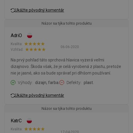
Ukážte pôvodný komentár
Názor sa týka tohto produktu
AdriO
Kvalita:
06-06-2020
Vzhľad:
Na prvý pohľad táto sprchová hlavica vyzerá veľmi
dizajnovo. Škoda však, že je celá vyrobená z plastu, pretože
nie je jasné, ako sa bude správať pri dlhšom používaní.
Výhody
dizajn, farba.
Defekty
plast.
Ukážte pôvodný komentár
Názor sa týka tohto produktu
KatrC
Kvalita:
17-04-2020