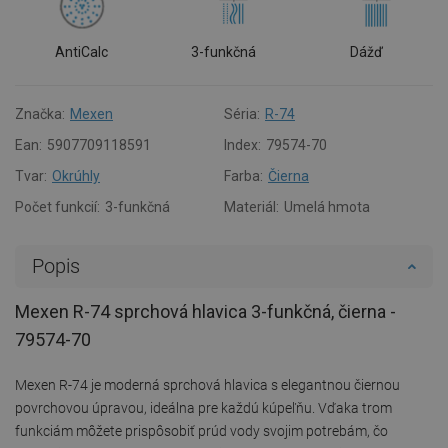
AntiCalc
3-funkčná
Dážď
Značka:
Mexen
Séria:
R-74
Ean:
5907709118591
Index:
79574-70
Tvar:
Okrúhly
Farba:
Čierna
Počet funkcií:
3-funkčná
Materiál:
Umelá hmota
Popis
Mexen R-74 sprchová hlavica 3-funkčná, čierna -
79574-70
Mexen R-74 je moderná sprchová hlavica s elegantnou čiernou
povrchovou úpravou, ideálna pre každú kúpeľňu. Vďaka trom
funkciám môžete prispôsobiť prúd vody svojim potrebám, čo