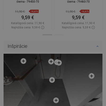
čierna - 79450-70
čierna - 79460-70
11,90 €
11,90 €
-19,41%
-19,41%
9,59 €
9,59 €
Katalógová cena:
11,90 €
Katalógová cena:
11,90 €
Najnižšia cena: 9,59 €
Najnižšia cena: 9,59 €
Dostupnosť:
Na sklade
Dostupnosť:
Na sklade
Do košíka
Do košíka
Inšpirácie
Porovnaj
favorite_border
Obľúbené
Porovnaj
favorite_border
Obľúbené