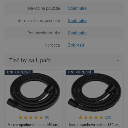
Návod na použitie
Stiahnutie
Informácie o bezpečnosti
Stiahnutie
Podmienky záruky
Stiahnutie
Výrobca
Zobraziť
Tiež by sa ti páčil
DNI KÚPEĽNÍ
DNI KÚPEĽNÍ
(9)
(10)
Mexen sprchová hadica 150 cm,
Mexen sprchová hadica 150 cm,