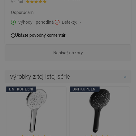
Vzhľad:
Odporúčam!
Výhody
pohodlná.
Defekty
-
Ukážte pôvodný komentár
Napísať názory
Výrobky z tej istej série
DNI KÚPEĽNÍ
DNI KÚPEĽNÍ