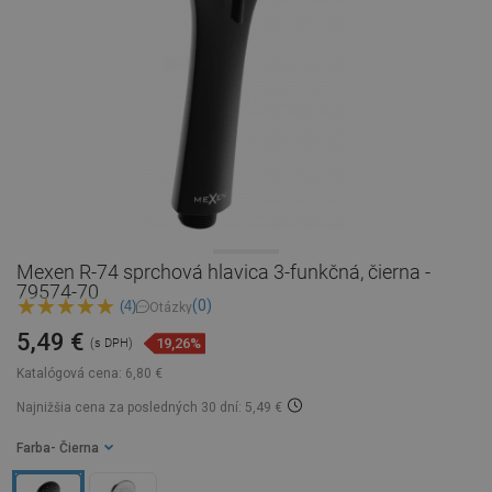
Mexen R-74 sprchová hlavica 3-funkčná, čierna -
79574-70
(0)
(4)
Otázky
5,49 €
19,26%
(s DPH)
Katalógová cena:
6,80 €
Najnižšia cena za posledných 30 dní: 5,49 €
Farba
- Čierna