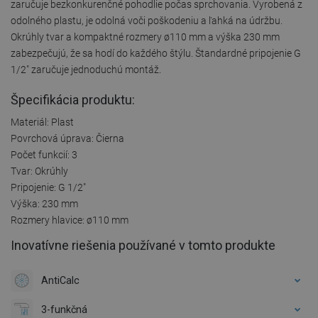
zaručuje bezkonkurenčné pohodlie počas sprchovania. Vyrobená z
odolného plastu, je odolná voči poškodeniu a ľahká na údržbu.
Okrúhly tvar a kompaktné rozmery ø110 mm a výška 230 mm
zabezpečujú, že sa hodí do každého štýlu. Štandardné pripojenie G
1/2" zaručuje jednoduchú montáž.
Špecifikácia produktu:
Materiál: Plast
Povrchová úprava: Čierna
Počet funkcií: 3
Tvar: Okrúhly
Pripojenie: G 1/2"
Výška: 230 mm
Rozmery hlavice: ø110 mm
Inovatívne riešenia používané v tomto produkte
AntiCalc
3-funkčná