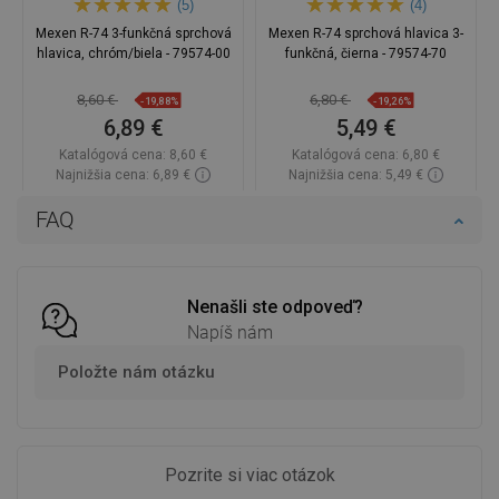
(5)
(4)
Mexen R-74 3-funkčná sprchová
Mexen R-74 sprchová hlavica 3-
hlavica, chróm/biela - 79574-00
funkčná, čierna - 79574-70
8,60 €
6,80 €
-19,88%
-19,26%
6,89 €
5,49 €
Katalógová cena:
8,60 €
Katalógová cena:
6,80 €
Najnižšia cena: 6,89 €
Najnižšia cena: 5,49 €
Dostupnosť:
Na sklade
Dostupnosť:
Na sklade
FAQ
Do košíka
Do košíka
Porovnaj
favorite_border
Obľúbené
Porovnaj
favorite_border
Obľúbené
Nenašli ste odpoveď?
Napíš nám
Položte nám otázku
Pozrite si viac otázok