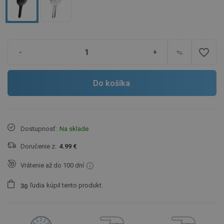
favorite_border
-
+
Do košíka
Dostupnosť:
Na sklade
Doručenie z:
4.99 €
Vrátenie až do 100 dní
ľudia
kúpil tento produkt.
3
0