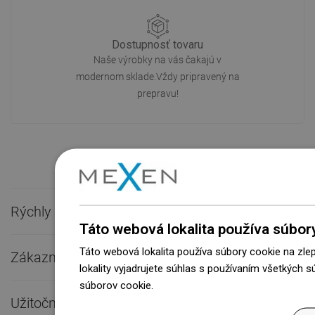
Dostupnosť tovaru
Naše výrobky na vás čakajú v
modernom sklade.Vždy pripravený na
prepravu!
Rýchly kontakt

Táto webová lokalita používa súbor
Táto webová lokalita používa súbory cookie na zle
Zákaznícky servis

lokality vyjadrujete súhlas s používaním všetkých 
súborov cookie.
Dowiedz się więcej
Užitočné odkazy
