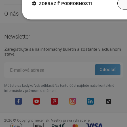
ZOBRAZIŤ PODROBNOSTI
O nás

Newsletter
Zaregistrujte sa na informačný bulletin a zostaňte v aktuálnom
stave.
Môžete sa kedykoľvek odhlásiť.Na tento účel nájdete naše kontaktné
informácie v právnom oznámení.
Facebook
YouTube
Pinterest
Instagram
LinkedIn
TikTok
2026 © Copyright mexen.sk. Všetky práva vyhradené.