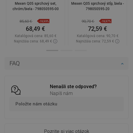
Mexen Q05 sprchový set,
Mexen Q05 sprchový stĺp, biela -
chróm/biela - 798050595-00
798050595-20
85,60 €
90,70 €
-19,99%
-19,97%
68,49 €
72,59 €
Katalógová cena:
85,60 €
Katalógová cena:
90,70 €
Najnižšia cena: 68,49 €
Najnižšia cena: 72,59 €
Dostupnosť:
Na sklade
Dostupnosť:
Na sklade
Do košíka
Do košíka
FAQ
Porovnaj
favorite_border
Obľúbené
Porovnaj
favorite_border
Obľúbené
Nenašli ste odpoveď?
Napíš nám
Položte nám otázku
Pozrite si viac otázok