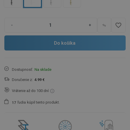
favorite_border
-
+
Do košíka
Dostupnosť:
Na sklade
Doručenie z:
4.99 €
Vrátenie až do 100 dní
ľudia
kúpil tento produkt.
1
7