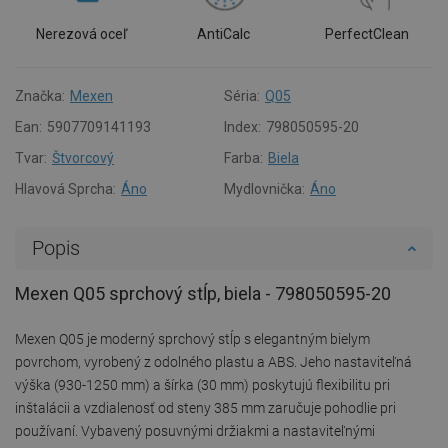
Nerezová oceľ
AntiCalc
PerfectClean
Značka:
Mexen
Séria:
Q05
Ean:
5907709141193
Index:
798050595-20
Tvar:
Štvorcový
Farba:
Biela
Hlavová Sprcha:
Áno
Mydlovnička:
Áno
Popis
Mexen Q05 sprchový stĺp, biela - 798050595-20
Mexen Q05 je moderný sprchový stĺp s elegantným bielym
povrchom, vyrobený z odolného plastu a ABS. Jeho nastaviteľná
výška (930-1250 mm) a šírka (30 mm) poskytujú flexibilitu pri
inštalácii a vzdialenosť od steny 385 mm zaručuje pohodlie pri
používaní. Vybavený posuvnými držiakmi a nastaviteľnými