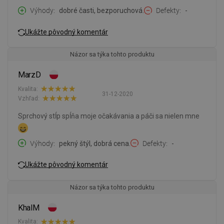
Výhody
dobré časti, bezporuchová.
Defekty
-
Ukážte pôvodný komentár
Názor sa týka tohto produktu
MarzD
Kvalita:
31-12-2020
Vzhľad:
Sprchový stĺp spĺňa moje očakávania a páči sa nielen mne
Výhody
pekný štýl, dobrá cena.
Defekty
-
Ukážte pôvodný komentár
Názor sa týka tohto produktu
KhalM
Kvalita: