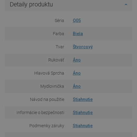
Detaily produktu
Séria
Q05
Farba
Biela
Tvar
Štvorcový
Rukoväť
Áno
Hlavová Sprcha
Áno
Mydlovnička
Áno
Návod na použitie
Stiahnutie
Informácie o bezpečnosti
Stiahnutie
Podmienky záruky
Stiahnutie