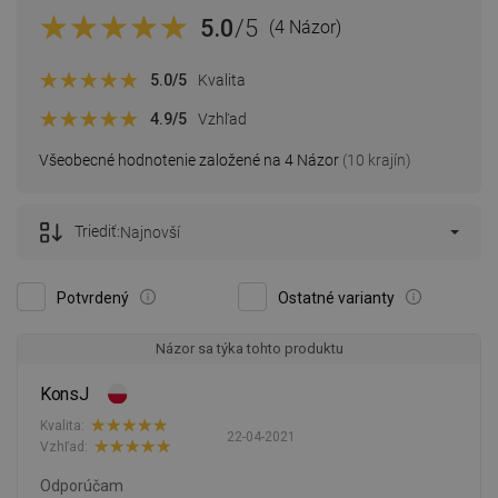
5.0
/5
(4 Názor)
5.0
/5
Kvalita
4.9
/5
Vzhľad
Všeobecné hodnotenie založené na 4 Názor
(10 krajín)
Triediť:
Najnovší
Potvrdený
Ostatné varianty
Názor sa týka tohto produktu
KonsJ
Kvalita:
22-04-2021
Vzhľad:
Odporúčam