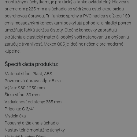
montážnymi úchytkami, je praktický a ľahko ovládateľný. Hlavica s
priemerom ø225 mm a slúchadlo so súdržnou estetickou bielou
povrchovou úpravou. Tri funkcie sprchy a PVC hadica s dĺžkou 150
cm s mosadznými koncovkami poskytujú pohodlie, a hladký povrch
umožňuje ľahkú údržbu čistoty. Otočné koncovky zabraňujú
skrúteniu a elastický materiál odolný voči naťahovaniu a ohýbaniu
zaručuje trvanlivosť. Mexen Q05 je ideálne riešenie pre moderné
kúpeľne.
Špecifikácia produktu:
Materiál stĺpu: Plast, ABS
Povrchová úprava stĺpu: Biela
Výška: 930-1250 mm
Šírka stĺpu: 30 mm
Vzdialenosť od steny: 385 mm
Prípojka: G 3/4"
Mydelnička
Posuvný držiak na slúchadlo
Nastaviteľné montážne úchytky
Materiál hlavice: Plast