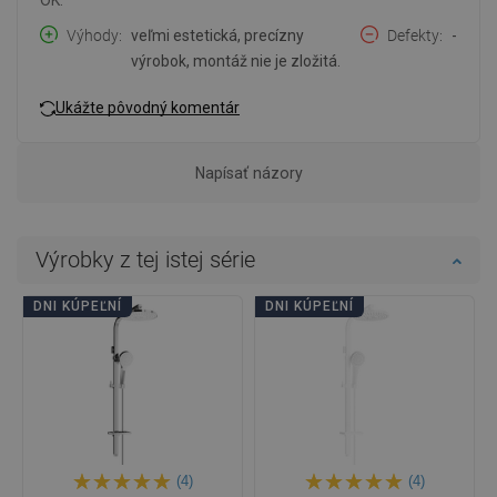
Výhody
veľmi estetická, precízny
Defekty
-
výrobok, montáž nie je zložitá.
Ukážte pôvodný komentár
Napísať názory
Výrobky z tej istej série
DNI KÚPEĽNÍ
DNI KÚPEĽNÍ
(4)
(4)