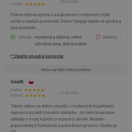
24-12-2020
Vzhľad:
Pekná stĺpová sprcha v zaujímavom, modernom štýle,
určite si zaslúži pozornosť. Dobre funguje dažďová sprcha a
tiež slúchadlo.
Výhody
moderná a štýlová, veľmi
Defekty
-
výhodná cena, dobrá kvalita.
Ukážte pôvodný komentár
Názor sa týka tohto produktu
GwidK
Kvalita:
27-08-2020
Vzhľad:
Takýto stĺpec sa dobre osvedčí v moderných kúpeľniach,
najmä na pozadí tmavších obkladov. Ja mám tmavosivé
obklady v mojej kúpeľni a vyzerá to skvele. Nemám
pripomienky k funkčnosti a jednotlivým prvkom. Všetko je
OK.