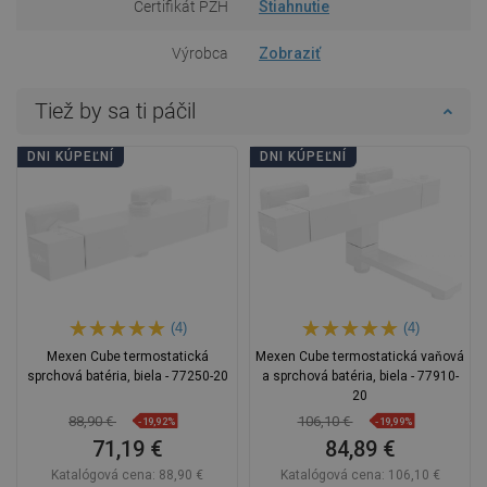
Certifikát PZH
Stiahnutie
Výrobca
Zobraziť
Tiež by sa ti páčil
DNI KÚPEĽNÍ
DNI KÚPEĽNÍ
(4)
(4)
Mexen Cube termostatická
Mexen Cube termostatická vaňová
sprchová batéria, biela - 77250-20
a sprchová batéria, biela - 77910-
20
88,90 €
106,10 €
-19,92%
-19,99%
71,19 €
84,89 €
Katalógová cena:
88,90 €
Katalógová cena:
106,10 €