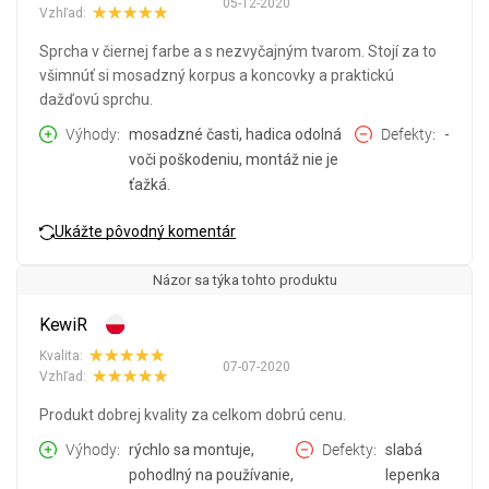
05-12-2020
Vzhľad:
Sprcha v čiernej farbe a s nezvyčajným tvarom. Stojí za to
všimnúť si mosadzný korpus a koncovky a praktickú
dažďovú sprchu.
Výhody
mosadzné časti, hadica odolná
Defekty
-
voči poškodeniu, montáž nie je
ťažká.
Ukážte pôvodný komentár
Názor sa týka tohto produktu
KewiR
Kvalita:
07-07-2020
Vzhľad:
Produkt dobrej kvality za celkom dobrú cenu.
Výhody
rýchlo sa montuje,
Defekty
slabá
pohodlný na používanie,
lepenka