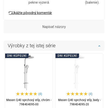
pekne vyzerá.
(balenie).
Ukážte pôvodný komentár
Napísať názory
Výrobky z tej istej série
DNI KÚPEĽNÍ
DNI KÚPEĽNÍ
(4)
(4)
Mexen Q40 sprchový stĺp, chróm -
Mexen Q40 sprchový stĺp, biely -
798404095-00
798404095-20