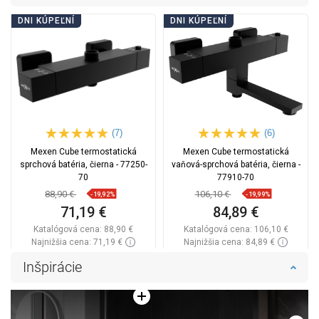
DNI KÚPEĽNÍ
DNI KÚPEĽNÍ
(7)
(6)
Mexen Cube termostatická
Mexen Cube termostatická
sprchová batéria, čierna - 77250-
vaňová-sprchová batéria, čierna -
70
77910-70
88,90 €
106,10 €
-19,92%
-19,99%
71,19 €
84,89 €
Katalógová cena:
88,90 €
Katalógová cena:
106,10 €
Najnižšia cena: 71,19 €
Najnižšia cena: 84,89 €
Dostupnosť:
Na sklade
Dostupnosť:
Na sklade
Inšpirácie
Do košíka
Do košíka
Porovnaj
favorite_border
Obľúbené
Porovnaj
favorite_border
Obľúbené