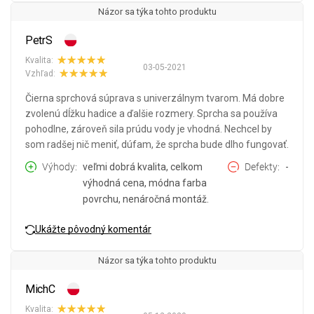
Názor sa týka tohto produktu
PetrS
Kvalita:
03-05-2021
Vzhľad:
Čierna sprchová súprava s univerzálnym tvarom. Má dobre
zvolenú dĺžku hadice a ďalšie rozmery. Sprcha sa používa
pohodlne, zároveň sila prúdu vody je vhodná. Nechcel by
som radšej nič meniť, dúfam, že sprcha bude dlho fungovať.
Výhody
veľmi dobrá kvalita, celkom
Defekty
-
výhodná cena, módna farba
povrchu, nenáročná montáž.
Ukážte pôvodný komentár
Názor sa týka tohto produktu
MichC
Kvalita: