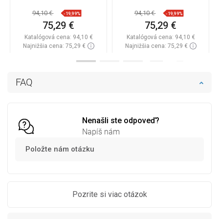
94,10 €
94,10 €
-19,99%
-19,99%
75,29 €
75,29 €
Katalógová cena:
94,10 €
Katalógová cena:
94,10 €
Najnižšia cena: 75,29 €
Najnižšia cena: 75,29 €
Dostupnosť:
Na sklade
Dostupnosť:
Na sklade
Do košíka
Do košíka
FAQ
Porovnaj
favorite_border
Obľúbené
Porovnaj
favorite_border
Obľúbené
Nenašli ste odpoveď?
Napíš nám
Položte nám otázku
Pozrite si viac otázok