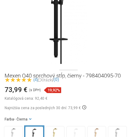
Mexen Q40 sprchový stĺp, čierny - 798404095-70
(0)
(4)
Otázky
73,99 €
19,92%
(s DPH)
Katalógová cena:
92,40 €
Najnižšia cena za posledných 30 dní: 73,99 €
Farba
- Čierna