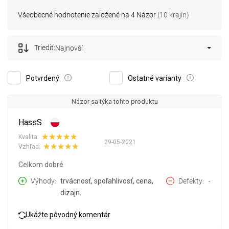
Všeobecné hodnotenie založené na 4 Názor
(10 krajín)
Triediť:
Najnovší
Potvrdený
Ostatné varianty
Názor sa týka tohto produktu
HassS
Kvalita:
29-05-2021
Vzhľad:
Celkom dobré
Výhody
trvácnosť, spoľahlivosť, cena,
Defekty
-
dizajn.
Ukážte pôvodný komentár