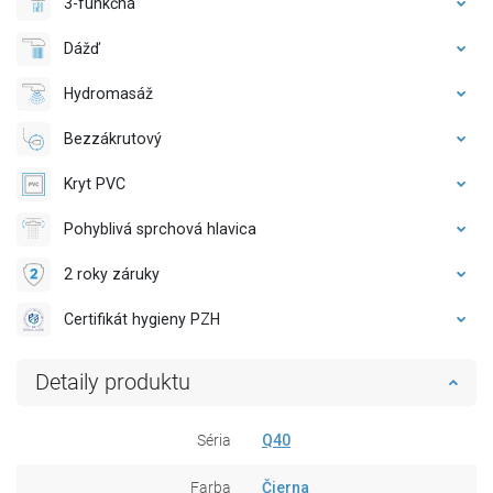
3-funkčná
Dážď
Hydromasáž
Bezzákrutový
Kryt PVC
Pohyblivá sprchová hlavica
2 roky záruky
Certifikát hygieny PZH
Detaily produktu
Séria
Q40
Farba
Čierna