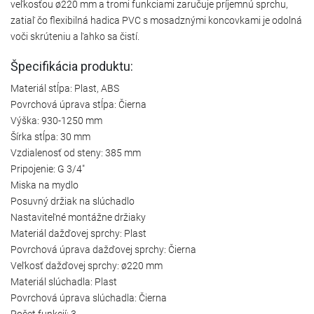
veľkosťou ø220 mm a tromi funkciami zaručuje príjemnú sprchu,
zatiaľ čo flexibilná hadica PVC s mosadznými koncovkami je odolná
voči skrúteniu a ľahko sa čistí.
Špecifikácia produktu:
Materiál stĺpa: Plast, ABS
Povrchová úprava stĺpa: Čierna
Výška: 930-1250 mm
Šírka stĺpa: 30 mm
Vzdialenosť od steny: 385 mm
Pripojenie: G 3/4"
Miska na mydlo
Posuvný držiak na slúchadlo
Nastaviteľné montážne držiaky
Materiál dažďovej sprchy: Plast
Povrchová úprava dažďovej sprchy: Čierna
Veľkosť dažďovej sprchy: ø220 mm
Materiál slúchadla: Plast
Povrchová úprava slúchadla: Čierna
Počet funkcií: 3