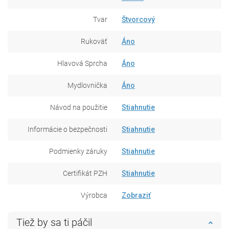
Tvar
Štvorcový
Rukoväť
Áno
Hlavová Sprcha
Áno
Mydlovnička
Áno
Návod na použitie
Stiahnutie
Informácie o bezpečnosti
Stiahnutie
Podmienky záruky
Stiahnutie
Certifikát PZH
Stiahnutie
Výrobca
Zobraziť
Tiež by sa ti páčil