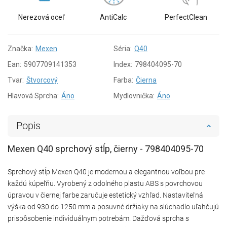
Nerezová oceľ
AntiCalc
PerfectClean
Značka:
Mexen
Séria:
Q40
Ean:
5907709141353
Index:
798404095-70
Tvar:
Štvorcový
Farba:
Čierna
Hlavová Sprcha:
Áno
Mydlovnička:
Áno
Popis
Mexen Q40 sprchový stĺp, čierny - 798404095-70
Sprchový stĺp Mexen Q40 je modernou a elegantnou voľbou pre
každú kúpeľňu. Vyrobený z odolného plastu ABS s povrchovou
úpravou v čiernej farbe zaručuje estetický vzhľad. Nastaviteľná
výška od 930 do 1250 mm a posuvné držiaky na slúchadlo uľahčujú
prispôsobenie individuálnym potrebám. Dažďová sprcha s