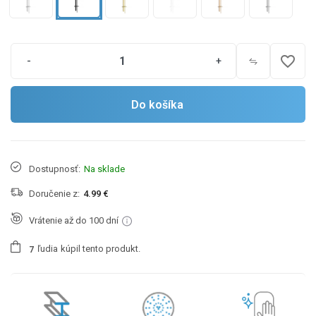
favorite_border
-
+
Do košíka
Dostupnosť:
Na sklade
Doručenie z:
4.99 €
Vrátenie až do 100 dní
ľudia
kúpil tento produkt.
7