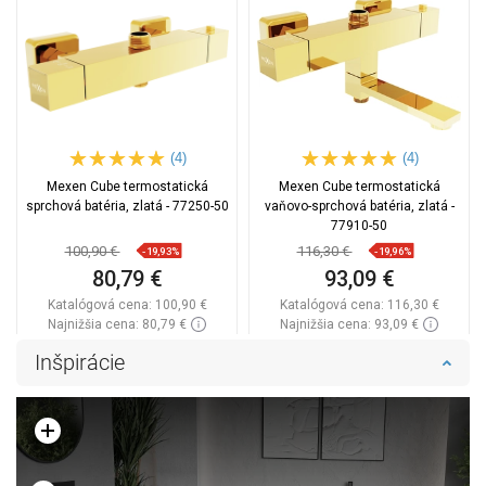
(4)
(4)
Mexen Cube termostatická
Mexen Cube termostatická
sprchová batéria, zlatá - 77250-50
vaňovo-sprchová batéria, zlatá -
77910-50
100,90 €
116,30 €
-19,93%
-19,96%
80,79 €
93,09 €
Katalógová cena:
100,90 €
Katalógová cena:
116,30 €
Najnižšia cena: 80,79 €
Najnižšia cena: 93,09 €
Dostupnosť:
Na sklade
Dostupnosť:
Na sklade
Inšpirácie
Do košíka
Do košíka
Porovnaj
favorite_border
Obľúbené
Porovnaj
favorite_border
Obľúbené