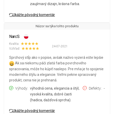
zaujímavý dizajn, krásna farba.
Ukážte pôvodný komentár
Názor sa týka tohto produktu
NarcS
Kvalita:
24-07-2021
Vzhľad:
Sprchový stĺp ako v popise, avšak naživo vyzerá ešte lepšie
Ak sa niekomu páči zlatá farba povrchového
spracovania, môže ho kúpiť naslepo. Pre mňa je to spojenie
moderného štýlu a elegancie. Veľmi pekne spracovaný
produkt, cena nie je prehnaná.
Výhody
výhodná cena, elegancia a štýl,
Defekty
-
vysoká kvalita, dobré časti
(hadica, dažďová sprcha).
Ukážte pôvodný komentár