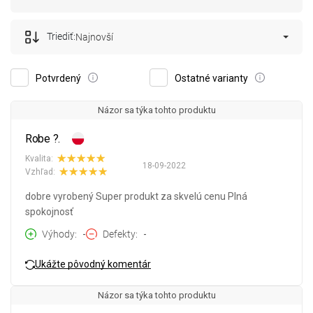
Triediť:
Najnovší
Potvrdený
Ostatné varianty
Názor sa týka tohto produktu
Robe ?.
Kvalita:
18-09-2022
Vzhľad:
dobre vyrobený Super produkt za skvelú cenu Plná
spokojnosť
Výhody
-
Defekty
-
Ukážte pôvodný komentár
Názor sa týka tohto produktu