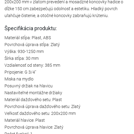
200x200 mm v zlatom prevedení a mosadzné koncovky hadice o
dĺžke 150 cm zabezpečujú odolnosť a estetiku. Hladký povrch
uľahčuje čistenie, a otočné koncovky zabraňujú krúteniu.
Špecifikácia produktu:
Materiál stĺpa: Plast, ABS
Povrchová úprava stĺpa: Zlatý
Výška: 930-1250 mm
Šírka stĺpa: 30 mm
Vzdialenosť od steny: 385 mm
Pripojenie: G 3/4"
Miska na mydlo
Posuvný držiak na hlavicu
Nastaviteľné montážne držiaky
Materiál dažďového setu: Plast
Povrchová úprava dažďového setu: Zlatý
Veľkosť dažďového setu: 200x200 mm
Materiál hlavice: Plast
Povrchová úprava hlavice: Zlatý
Počet funkcií: 1