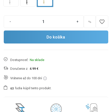
favorite_border
-
+
Do košíka
Dostupnosť:
Na sklade
Doručenie z:
4.99 €
Vrátenie až do 100 dní
ľudia
kúpil tento produkt.
6
3