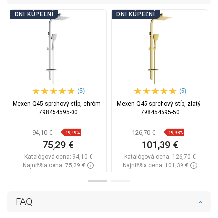
DNI KÚPEĽNÍ
DNI KÚPEĽNÍ
(5)
(5)
Mexen Q45 sprchový stĺp, chróm -
Mexen Q45 sprchový stĺp, zlatý -
798454595-00
798454595-50
94,10 €
126,70 €
-19,99%
-19,98%
75,29 €
101,39 €
Katalógová cena:
94,10 €
Katalógová cena:
126,70 €
Najnižšia cena: 75,29 €
Najnižšia cena: 101,39 €
Dostupnosť:
Na sklade
Dostupnosť:
Na sklade
Do košíka
Do košíka
FAQ
Porovnaj
favorite_border
Obľúbené
Porovnaj
favorite_border
Obľúbené