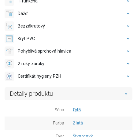
1-funkčná
Dážď
Bezzákrutový
Kryt PVC
Pohyblivá sprchová hlavica
2 roky záruky
Certifikát hygieny PZH
Detaily produktu
Séria
Q45
Farba
Zlatá
Tvar
Štvorcový