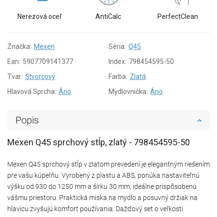
Nerezová oceľ
AntiCalc
PerfectClean
Značka:
Mexen
Séria:
Q45
Ean:
5907709141377
Index:
798454595-50
Tvar:
Štvorcový
Farba:
Zlatá
Hlavová Sprcha:
Áno
Mydlovnička:
Áno
Popis
Mexen Q45 sprchový stĺp, zlatý - 798454595-50
Mexen Q45 sprchový stĺp v zlatom prevedení je elegantným riešením
pre vašu kúpeľňu. Vyrobený z plastu a ABS, ponúka nastaviteľnú
výšku od 930 do 1250 mm a šírku 30 mm, ideálne prispôsobenú
vášmu priestoru. Praktická miska na mydlo a posuvný držiak na
hlavicu zvyšujú komfort používania. Dažďový set o veľkosti