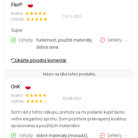
FlorP
Kvalita:
13-11-2021
Vzhľad:
Super
Výhody
funkčnosť, použité materiály,
Defekty
-
dobrá cena.
Ukážte pôvodný komentár
Názor sa týka tohto produktu
OriK
Kvalita:
05-08-2021
Vzhľad:
Som rád z tohto nákupu, pretože sa mi podarilo kúpiť lacno
veľmi elegantnú sprchu. Som pozitívne prekvapený kvalitou
spracovania a použitých materiálov.
Výhody
dobré materiály (mosadz),
Defekty
-