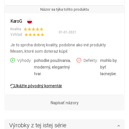
Názor sa týka tohto produktu
KaroG
Kvalita:
01-01-2021
Vzhľad:
Je to sprcha dobrej kvality, podobne ako iné produkty
Mexen, ktoré som doteraz kúpil.
Výhody
pohodlie používania,
Defekty
mohlo by
moderný, elegantný
byť
tvar.
lacnejšie.
Ukážte pôvodný komentár
Napísať názory
Výrobky z tej istej série