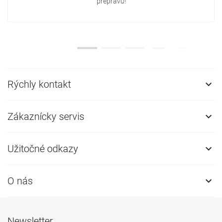
prepravu!
Rýchly kontakt

Zákaznícky servis

Užitočné odkazy

O nás

Newsletter