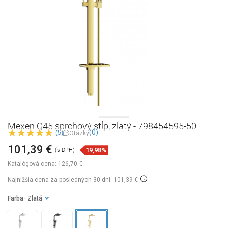
Mexen Q45 sprchový stĺp, zlatý - 798454595-50
(0)
(5)
Otázky
101,39 €
19,98%
(s DPH)
Katalógová cena:
126,70 €
Najnižšia cena za posledných 30 dní: 101,39 €
Farba
- Zlatá