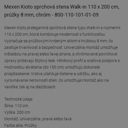
Mexen Kioto sprchová stena Walk-in 110 x 200 cm,
prúžky 8 mm, chróm - 800-110-101-01-09
Mexen Kioto je elegantná sprchová stena typu Walk-in s rozmermi
110 x 200 cm, ktorá kombinuje modernosť s funkčnosťou.
Vyznačuje sa prúžkovým tvrdeným sklom s hrúbkou 8 mm, čo
zaisťuje trvanlivosť a bezpečnosť. Univerzálna montáž umožňuje
inštaláciu na pravej alebo ľavej strane, a chrómované povrchové
úpravy pridávajú štýlový lesk. Hliníkový profil a oceľová podpora s
možnosťou skrátenia (do 150 cm) umožňujú dokonalé
prispôsobenie. Vrstva uľahčuje čistenie a údržbu, ako aj
vyrovnávanie nerovností stien, čo umožňuje montáž ako na
vaničke, tak aj na dlaždiciach.
Technické údaje:
Šírka: 110 cm
Výška: 200 cm
Montáž: Univerzálna, pravá alebo ľavá
Farba skla: Prúžky