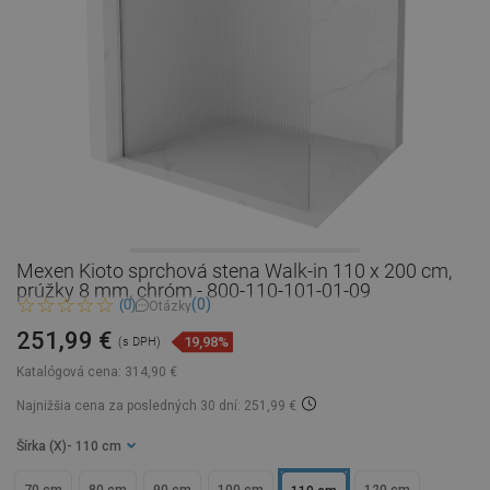
Mexen Kioto sprchová stena Walk-in 110 x 200 cm,
prúžky 8 mm, chróm - 800-110-101-01-09
(0)
(0)
Otázky
251,99 €
19,98%
(s DPH)
Katalógová cena:
314,90 €
Najnižšia cena za posledných 30 dní: 251,99 €
Šírka (X)
- 110 cm