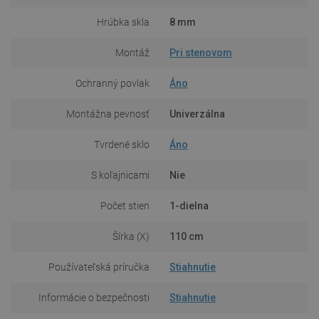
Hrúbka skla
8 mm
Montáž
Pri stenovom
Ochranný povlak
Áno
Montážna pevnosť
Univerzálna
Tvrdené sklo
Áno
S koľajnicami
Nie
Počet stien
1-dielna
Šírka (X)
110 cm
Používateľská príručka
Stiahnutie
Informácie o bezpečnosti
Stiahnutie