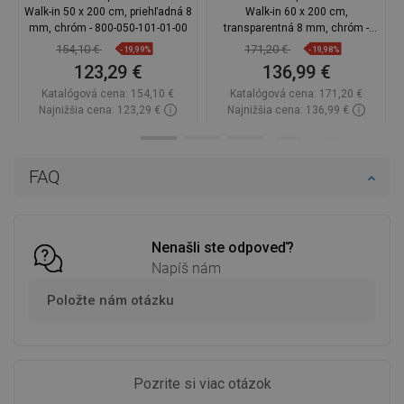
Walk-in 50 x 200 cm, priehľadná 8
Walk-in 60 x 200 cm,
mm, chróm - 800-050-101-01-00
transparentná 8 mm, chróm -
800-060-101-01-00
154,10 €
171,20 €
-19,99%
-19,98%
123,29 €
136,99 €
Katalógová cena:
154,10 €
Katalógová cena:
171,20 €
Najnižšia cena: 123,29 €
Najnižšia cena: 136,99 €
Dostupnosť:
Na sklade
Dostupnosť:
Na sklade
Do košíka
Do košíka
FAQ
Porovnaj
favorite_border
Obľúbené
Porovnaj
favorite_border
Obľúbené
Nenašli ste odpoveď?
Napíš nám
Položte nám otázku
Pozrite si viac otázok