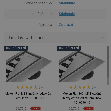
Podmienky záruky
Stiahnutie
Certifikát PZH
Stiahnutie
Výrobca
Zobraziť
Tiež by sa ti páčil
DNI KÚPEĽNÍ
DNI KÚPEĽNÍ
(6)
(5)
Mexen Flat M13 lineárny odtok 2v1
Mexen Flat 360° M13 otočný
90 cm, inox - 1010090-15
líniový odtok 2v1 90 cm, inox -
1010090-40
66,70 €
66,70 €
-19,96%
-19,96%