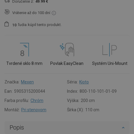
Doručenie z:
49.99 €
Vrátenie až do 100 dní
ľudia
kúpil tento produkt.
1
0
Tvrdené sklo 8 mm
Povlak EasyClean
Systém Uni-Mount
Značka:
Mexen
Séria:
Kioto
Ean:
5905315200044
Index:
800-110-101-01-09
Farba profilu:
Chróm
Výška:
200 cm
Montáž:
Pri stenovom
Šírka (X):
110 cm
Popis