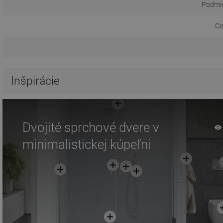
Podmie
Ce
Inšpirácie
Dvojité sprchové dvere v
minimalistickej kúpeľni