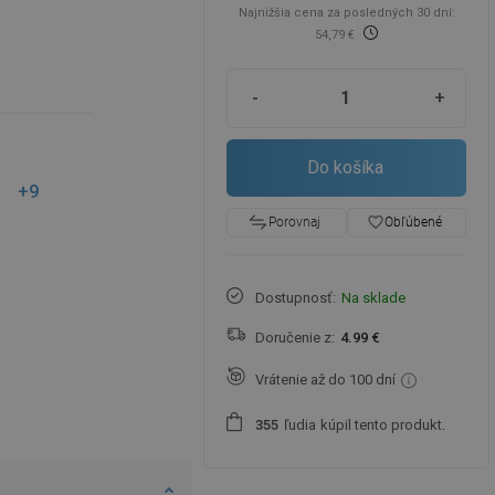
Najnižšia cena za posledných 30 dní:
54,79 €
-
+
Do košíka
+9
favorite_border
Obľúbené
Porovnaj
Dostupnosť:
Na sklade
Doručenie z:
4.99 €
Vrátenie až do 100 dní
ľudia
kúpil tento produkt.
3
5
5