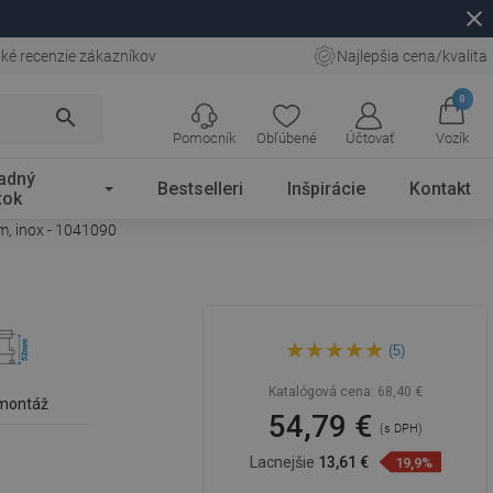
close
ké recenzie zákazníkov
Najlepšia cena/kvalita
0
search
Pomocník
Obľúbené
Účtovať
Vozík
adný
Bestselleri
Inšpirácie
Kontakt
tok
m, inox - 1041090
Mexen Flat 360° Slim otočný
(5)
lineárny odtok 90 cm, inox -
1041090
Katalógová cena:
68,40 €
 montáž
54,79 €
(s DPH)
Lacnejšie
13,61 €
19,9%