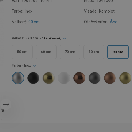
Ean:
5907709110144
Index:
1041090
Farba:
Inox
V sade:
Komplet
Veľkosť:
90 cm
Otočný sifón:
Áno
Veľkosť
- 90 cm
- (
ukázať viac
+9
)
50 cm
60 cm
70 cm
80 cm
90 cm
Farba
- Inox