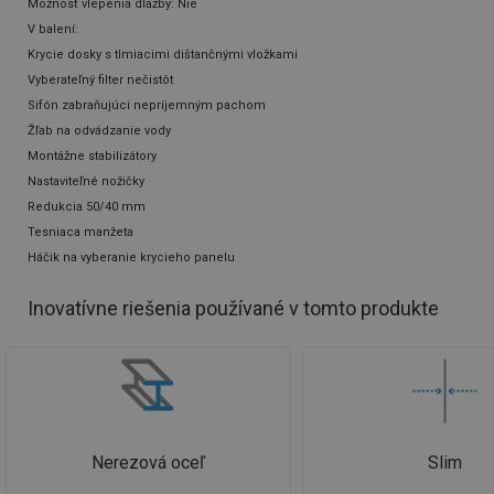
Možnosť vlepenia dlažby: Nie
V balení:
Krycie dosky s tlmiacimi dištančnými vložkami
Vyberateľný filter nečistôt
Sifón zabraňujúci nepríjemným pachom
Žľab na odvádzanie vody
Montážne stabilizátory
Nastaviteľné nožičky
Redukcia 50/40 mm
Tesniaca manžeta
Háčik na vyberanie krycieho panelu
Inovatívne riešenia používané v tomto produkte
Nerezová oceľ
Slim