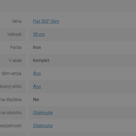
Séria
Flat 360° Slim
Veľkosť
90 cm
Farba
Inox
V sade
Komplet
Slim verzia
Áno
točný sifón
Áno
ia dlaždice
Nie
na obsluhu
Stiahnutie
bezpečnosti
Stiahnutie