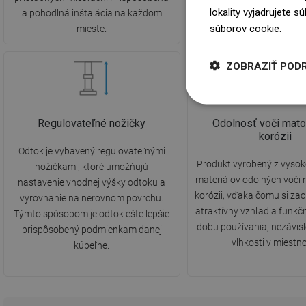
lokality vyjadrujete 
a pohodlná inštalácia na každom
hygieny.
súborov cookie.
Dowi
mieste.
ZOBRAZIŤ POD
Regulovateľné nožičky
Odolnosť voči mato
korózii
Odtok je vybavený regulovateľnými
Produkt vyrobený z vysok
nožičkami, ktoré umožňujú
materiálov odolných voči
nastavenie vhodnej výšky odtoku a
korózii, vďaka čomu si za
vyrovnanie na nerovnom povrchu.
atraktívny vzhľad a funkč
Týmto spôsobom je odtok ešte lepšie
dobu používania, nezávis
prispôsobený podmienkam danej
vlhkosti v miestno
kúpeľne.