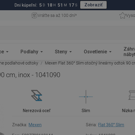
Zobraziť
5
18
51
16
Dni kúpeľní:
D
H
M
S
Vráťte sa až 100 dní*
Vyso
Záhr
ce
Podlahy
Steny
Osvetlenie
náby
rne podlahové odtoky
Mexen Flat 360° Slim otočný lineárny odtok 90 c
90 cm, inox - 1041090
Nerezová oceľ
Slim
Nízka
Značka:
Mexen
Séria:
Flat 360° Slim