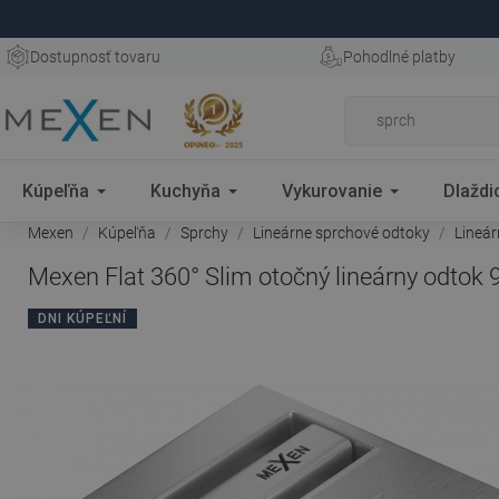
Dostupnosť tovaru
Pohodlné platby
Kúpeľňa
Kuchyňa
Vykurovanie
Dlaždi
Mexen
Kúpeľňa
Sprchy
Lineárne sprchové odtoky
Lineá
Mexen Flat 360° Slim otočný lineárny odtok 
DNI KÚPEĽNÍ