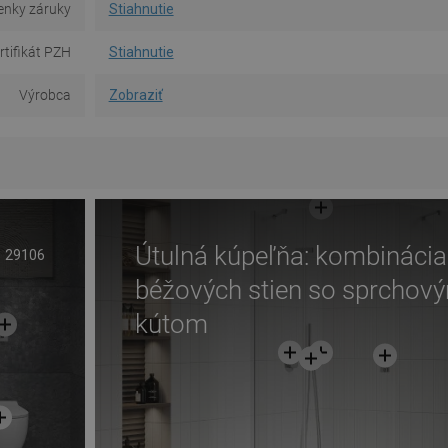
nky záruky
Stiahnutie
rtifikát PZH
Stiahnutie
Výrobca
Zobraziť
Útulná kúpeľňa: kombinácia
29106
béžových stien so sprchov
kútom