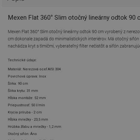
Mexen Flat 360° Slim otočný lineárny odtok 90 
Mexen Flat 360° Slim otočný lineárny odtok 90 cm vyrobený z nerezov
cm dokonale zapadá do minimalistických interiérov. Má otočný sifón
nachádza kryt s tlmičmi, vyberateľný filter nečistôt a sifón zabranu
Technické údaje:
Materiál: Nerezová oceľ AISI 304
Povrchová úprava: Inox
Šírka: 90 cm
Šírka krytu: 31 mm
Hĺbka montáže: 52 mm
Priepustnosť: 50 l/min
Krycia príruba - 2 cm
Hĺbka mriežky - 23,5 mm
Hrúbka žľabu a mriežky - 1,2 mm
Otočný sifón: Áno