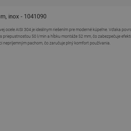
cm, inox - 1041090
ej ocele AISI 304 je ideálnym riešením pre moderné kúpeľne. Vďaka povrc
 s priepustnosťou 50 l/min a hĺbku montáže 52 mm, čo zabezpečuje efektí
júci nepríjemným pachom, čo zaručuje plný komfort používania.