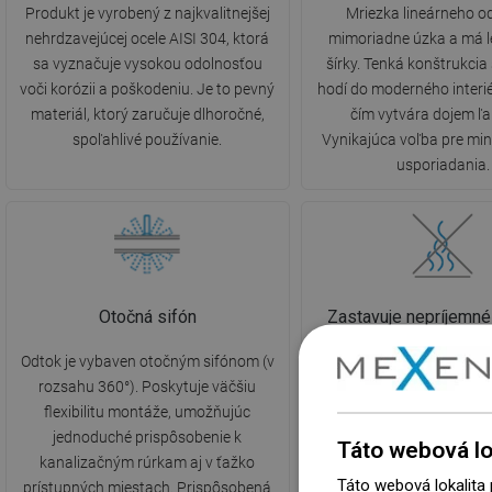
Produkt je vyrobený z najkvalitnejšej
Mriezka lineárneho od
nehrdzavejúcej ocele AISI 304, ktorá
mimoriadne úzka a má 
sa vyznačuje vysokou odolnosťou
šírky. Tenká konštrukcia
voči korózii a poškodeniu. Je to pevný
hodí do moderného interié
materiál, ktorý zaručuje dlhoročné,
čím vytvára dojem ľa
spoľahlivé používanie.
Vynikajúca voľba pre min
usporiadania.
Otočná sifón
Zastavuje nepríjemn
Odtok je vybaven otočným sifónom (v
Odtok je vybavený sifón
rozsahu 360°). Poskytuje väčšiu
úlohou je odvedenie použ
flexibilitu montáže, umožňujúc
pričom zároveň poskytu
jednoduché prispôsobenie k
ochranu pred návratom n
Táto webová lo
kanalizačným rúrkam aj v ťažko
zápachov z kanalizačnéh
Táto webová lokalita
prístupných miestach. Prispôsobená
Komfort používania a vy