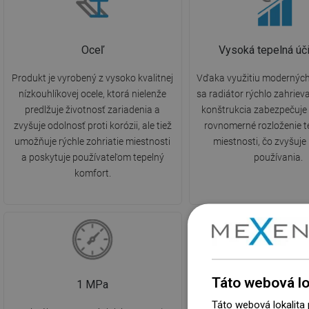
Oceľ
Vysoká tepelná úč
Produkt je vyrobený z vysoko kvalitnej
Vďaka využitiu moderných
nízkouhlíkovej ocele, ktorá nielenže
sa radiátor rýchlo zahriev
predlžuje životnosť zariadenia a
konštrukcia zabezpečuje 
zvyšuje odolnosť proti korózii, ale tiež
rovnomerné rozloženie te
umožňuje rýchle zohriatie miestnosti
miestnosti, čo zvyšuje
a poskytuje používateľom tepelný
používania.
komfort.
Táto webová lo
1 MPa
Max. 110 °C
Táto webová lokalita