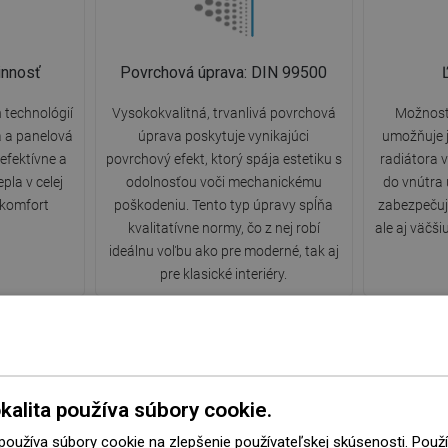
innosť
Povrchová úprava: DIN 99500
 technológií
Vysokokvalitná, trvanlivá povrchová
Možnosť 
a a panelová
úprava poskytuje vynikajúci
umožňuje 
efektívne a
povrchový efekt, ktorý spája estetiku s
radiátora v
pla v celej
odolnosťou voči mechanickému
do vnútra 
 komfort
poškodeniu. Tento typ úpravy spĺňa
zabezpečujú
kvalitatívne normy, čo z nej robí
ale aj väčš
ideálnu voľbu ako pre moderné, tak aj
pre klasické interiéry.
kalita používa súbory cookie.
Odolnosť voči matovaniu a
1
korózii
 používa súbory cookie na zlepšenie používateľskej skúsenosti. Pou