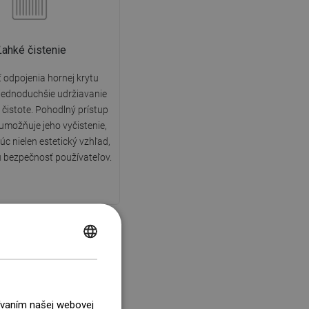
Ľahké čistenie
odpojenia hornej krytu
jednoduchšie udržiavanie
 čistote. Pohodlný prístup
umožňuje jeho vyčistenie,
c nielen estetický vzhľad,
iu bezpečnosť používateľov.
POLISH
CZECH
0 rokov záruka
GERMAN
žívaním našej webovej