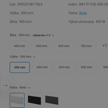
Ean:
5905315817563
Index:
W611F-030-090-0
Výška:
300 mm
Farba:
Biela
Šírka:
900 mm
Výkon ohrievača:
409 W
Šírka
- 900 mm
- (
ukázať viac
+11
)
+1
400 mm
500 mm
600 mm
700 mm
Výška
- 300 mm
400 mm
500 mm
600 mm
90
300 mm
Farba
- Biela