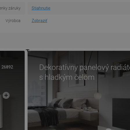
nky záruky
Stiahnutie
Výrobca
Zobraziť
Dekoratívny panelový radiát
26892
s hladkým čelom