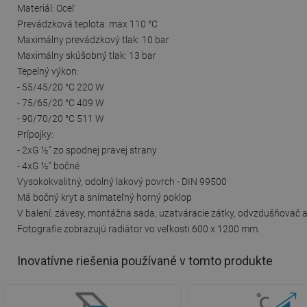
Materiál: Oceľ
Prevádzková teplota: max 110 °C
Maximálny prevádzkový tlak: 10 bar
Maximálny skúšobný tlak: 13 bar
Tepelný výkon:
- 55/45/20 °C 220 W
- 75/65/20 °C 409 W
- 90/70/20 °C 511 W
Prípojky:
- 2xG ½″ zo spodnej pravej strany
- 4xG ½″ bočné
Vysokokvalitný, odolný lakový povrch - DIN 99500
Má bočný kryt a snímateľný horný poklop
V balení: závesy, montážna sada, uzatváracie zátky, odvzdušňovač a 
Fotografie zobrazujú radiátor vo veľkosti 600 x 1200 mm.
Inovatívne riešenia používané v tomto produkte