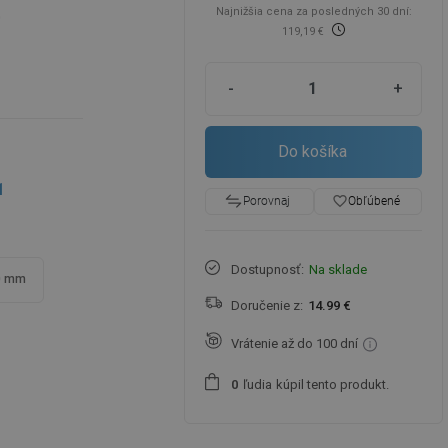
Najnižšia cena za posledných 30 dní:
0
119,19 €
-
+
Do košíka
1
favorite_border
Obľúbené
Porovnaj
Dostupnosť:
Na sklade
0 mm
Doručenie z:
14.99 €
Vrátenie až do 100 dní
ľudia
kúpil tento produkt.
0