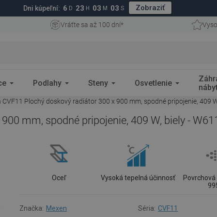
Zobraziť
6
23
03
02
Dni kúpeľní:
D
H
M
S
Vráťte sa až 100 dní*
Vyso
Záhr
ce
Podlahy
Steny
Osvetlenie
náby
CVF11 Plochý doskový radiátor 300 x 900 mm, spodné pripojenie, 409 W
900 mm, spodné pripojenie, 409 W, biely - W6
Oceľ
Vysoká tepelná účinnosť
Povrchová 
99
Značka:
Mexen
Séria:
CVF11