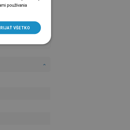
 je pokrytý 10-ročnou
ENGLISH
ami používania
 V prípade problémov s
SLOVAK
eným produktom vás
dzujeme, aby ste nás
LITHUANIAN
RIJAŤ VŠETKO
ovali prostredníctvom
ROMANIAN
tného formulára alebo
icky na číslo infolinky.
HUNGARIAN
FRENCH
ITALIAN
SPANISH
UKRAINIAN
BULGARIAN
ESTONIAN
DUTCH
LATVIAN