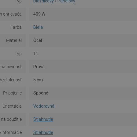
Typ
Dlaždicový / Panelový
n ohrievača
409 W
Farba
Biela
Materiál
Oceľ
Typ
11
na pevnosť
Pravá
 vzdialenosť
5 cm
Pripojenie
Spodné
Orientácia
Vodorovná
na použitie
Stiahnutie
 informácie
Stiahnutie