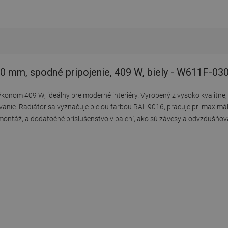
0 mm, spodné pripojenie, 409 W, biely - W611F-03
onom 409 W, ideálny pre moderné interiéry. Vyrobený z vysoko kvalitnej
ie. Radiátor sa vyznačuje bielou farbou RAL 9016, pracuje pri maximáln
montáž, a dodatočné príslušenstvo v balení, ako sú závesy a odvzdušňov