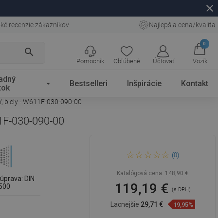
close
ké recenzie zákazníkov
Najlepšia cena/kvalita
0
search
Pomocník
Obľúbené
Účtovať
Vozík
adný
Bestselleri
Inšpirácie
Kontakt
tok
, biely - W611F-030-090-00
11F-030-090-00
Mexen CVF11 Plochý
(0)
doskový radiátor 300 x 900
mm, spodné pripojenie, 409
W, biely - W611F-030-090-00
Katalógová cena:
148,90 €
úprava: DIN
119,19 €
500
(s DPH)
Lacnejšie
29,71 €
19,95%