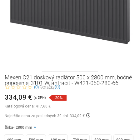
Mexen C21 doskový radiátor 500 x 2800 mm, bočné
pripojenie, 3101 W, antracit - W421-050-280-66
(0)
(0)
Otázky
334,09 €
20%
(s DPH)
Katalógová cena:
417,60 €
Najnižšia cena za posledných 30 dní: 334,09 €
Šírka
- 2800 mm