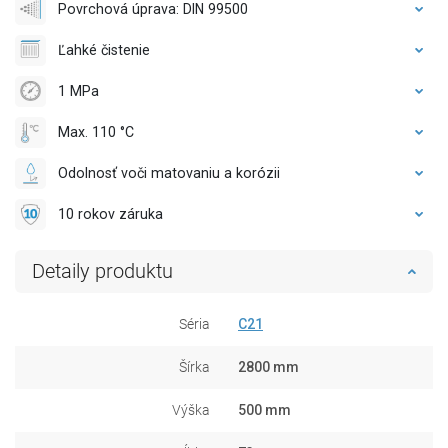
Povrchová úprava: DIN 99500
Ľahké čistenie
1 MPa
Max. 110 °C
Odolnosť voči matovaniu a korózii
10 rokov záruka
Detaily produktu
Séria
C21
Šírka
2800 mm
Výška
500 mm