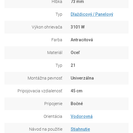
Hĺbka
73 mm
Typ
Dlaždicový / Panelový
Výkon ohrievača
3101 W
Farba
Antracitová
Materiál
Oceľ
Typ
21
Montážna pevnosť
Univerzálna
Pripojovacia vzdialenosť
45 cm
Pripojenie
Bočné
Orientácia
Vodorovná
Návod na použitie
Stiahnutie