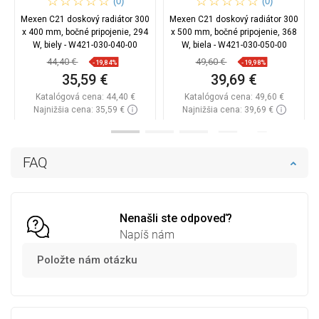
(0)
(0)
Mexen C21 doskový radiátor 300
Mexen C21 doskový radiátor 300
x 400 mm, bočné pripojenie, 294
x 500 mm, bočné pripojenie, 368
W, biely - W421-030-040-00
W, biela - W421-030-050-00
44,40 €
49,60 €
-19,84%
-19,98%
35,59 €
39,69 €
Katalógová cena:
44,40 €
Katalógová cena:
49,60 €
Najnižšia cena: 35,59 €
Najnižšia cena: 39,69 €
Dostupnosť:
Na sklade
Dostupnosť:
Na sklade
Do košíka
Do košíka
FAQ
Porovnaj
favorite_border
Obľúbené
Porovnaj
favorite_border
Obľúbené
Nenašli ste odpoveď?
Napíš nám
Položte nám otázku