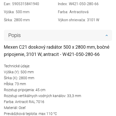
Ean:
5905315841940
Index:
W421-050-280-66
Výška:
500 mm
Farba:
Antracitová
Šírka:
2800 mm
Výkon ohrievača:
3101 W
Popis
Mexen C21 doskový radiátor 500 x 2800 mm, bočné
pripojenie, 3101 W, antracit - W421-050-280-66
Technické údaje:
Výška (Y): 500 mm
Šírka (X): 2800 mm
Hĺbka: 73 mm
Rozstup pripojenia: 45 cm
Rozstup vertikálnych vodných kanálov: 33,3 mm
Farba: Antracit RAL 7016
Materiál: Oceľ
Prevádzková teplota: max 110 °C