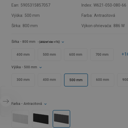
Ean:
5905315857057
Index:
W621-050-080-66
Výška:
500 mm
Farba:
Antracitová
Šírka:
800 mm
Výkon ohrievača:
886 W
Šírka
- 800 mm
- (
ukázať viac
+16
)
+1
400 mm
500 mm
600 mm
700 mm
Výška
- 500 mm
300 mm
400 mm
600 mm
90
500 mm
Farba
- Antracitová