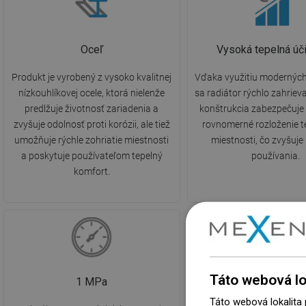
Oceľ
Vysoká tepelná úč
Produkt je vyrobený z vysoko kvalitnej
Vďaka využitiu moderných
nízkouhlíkovej ocele, ktorá nielenže
sa radiátor rýchlo zahriev
predlžuje životnosť zariadenia a
konštrukcia zabezpečuje 
zvyšuje odolnosť proti korózii, ale tiež
rovnomerné rozloženie te
umožňuje rýchle zohriatie miestnosti
miestnosti, čo zvyšuje
a poskytuje používateľom tepelný
používania.
komfort.
Táto webová lo
1 MPa
Max. 110 °C
Táto webová lokalita