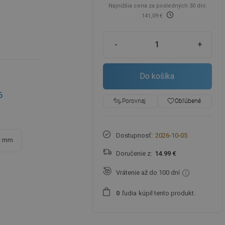
Najnižšia cena za posledných 30 dní:
141,09 €
-
+
Do košíka
6
favorite_border
Obľúbené
Porovnaj
Dostupnosť:
2026-10-05
0 mm
Doručenie z:
14.99 €
Vrátenie až do 100 dní
ľudia
kúpil tento produkt.
0