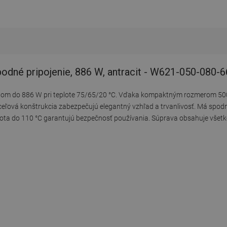
dné pripojenie, 886 W, antracit - W621-050-080-6
nom do 886 W pri teplote 75/65/20 °C. Vďaka kompaktným rozmerom 500
eľová konštrukcia zabezpečujú elegantný vzhľad a trvanlivosť. Má spodn
teplota do 110 °C garantujú bezpečnosť používania. Súprava obsahuje vše