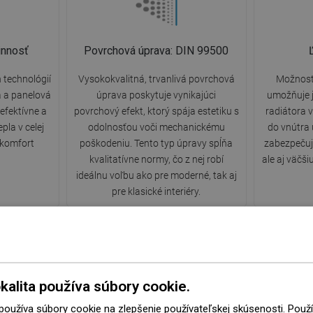
innosť
Povrchová úprava: DIN 99500
 technológií
Vysokokvalitná, trvanlivá povrchová
Možnosť 
a a panelová
úprava poskytuje vynikajúci
umožňuje 
efektívne a
povrchový efekt, ktorý spája estetiku s
radiátora v
pla v celej
odolnosťou voči mechanickému
do vnútra 
 komfort
poškodeniu. Tento typ úpravy spĺňa
zabezpečujú
kvalitatívne normy, čo z nej robí
ale aj väčš
ideálnu voľbu ako pre moderné, tak aj
pre klasické interiéry.
kalita používa súbory cookie.
Odolnosť voči matovaniu a
1
korózii
 používa súbory cookie na zlepšenie používateľskej skúsenosti. Pou