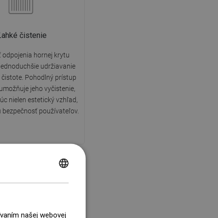
Ľahké čistenie
odpojenia hornej krytu
jednoduchšie udržiavanie
 čistote. Pohodlný prístup
umožňuje jeho vyčistenie,
c nielen estetický vzhľad,
iu bezpečnosť používateľov.
POLISH
CZECH
0 rokov záruka
GERMAN
žívaním našej webovej