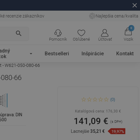
close
ké recenzie zákazníkov
Najlepšia cena/kvalita
0
search
Pomocník
Obľúbené
Účtovať
Vozík
adný
Bestselleri
Inšpirácie
Kontakt
tok
it - W621-050-080-66
-080-66
Mexen CV21 doskový
(0)
radiátor 500 x 800 mm,
spodné pripojenie, 886 W,
antracit - W621-050-080-66
Katalógová cena:
176,30 €
úprava: DIN
141,09 €
500
(s DPH)
Lacnejšie
35,21 €
19,97%