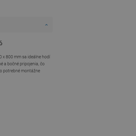
6
 x 800 mm sa ideálne hodí
é a bočné pripojenia, čo
tko potrebné montážne