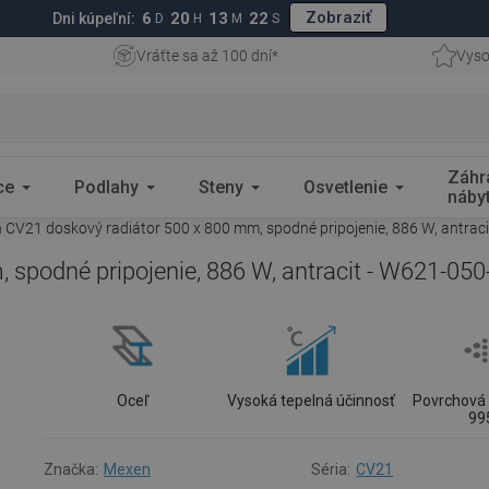
Zobraziť
6
20
13
21
Dni kúpeľní:
D
H
M
S
Vráťte sa až 100 dní*
Vyso
Záhr
ce
Podlahy
Steny
Osvetlenie
náby
CV21 doskový radiátor 500 x 800 mm, spodné pripojenie, 886 W, antrac
spodné pripojenie, 886 W, antracit - W621-050
Oceľ
Vysoká tepelná účinnosť
Povrchová 
99
Značka:
Mexen
Séria:
CV21