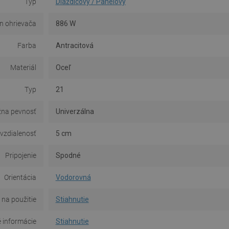
Typ
Dlaždicový / Panelový
n ohrievača
886 W
Farba
Antracitová
Materiál
Oceľ
Typ
21
na pevnosť
Univerzálna
 vzdialenosť
5 cm
Pripojenie
Spodné
Orientácia
Vodorovná
na použitie
Stiahnutie
 informácie
Stiahnutie