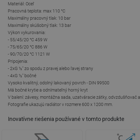
Materiál: Oceľ
Pracovná teplota: max 110 °C
Maximálny pracovný tlak: 10 bar
Maximálny skúšobný tlak: 13 bar
Výkon vykurovania:
- 55/45/20 °C 459 W
- 75/65/20 °C 886 W
- 90/70/20 °C 1121 W
Pripojenia:
- 2xG ½″ zo spodu z pravej alebo ľavej strany
- 4xG ½″ bočné
Vysoko kvalitný, odolný lakovaný povrch - DIN 99500
Má bočné krytie a odnímateľný horný kryt
V balení: závesy, montážna sada, uzatváracie zátky, odvzdušňovač a
Fotografie ukazujú radiátor v rozmere 600 x 1200 mm.
Inovatívne riešenia používané v tomto produkte