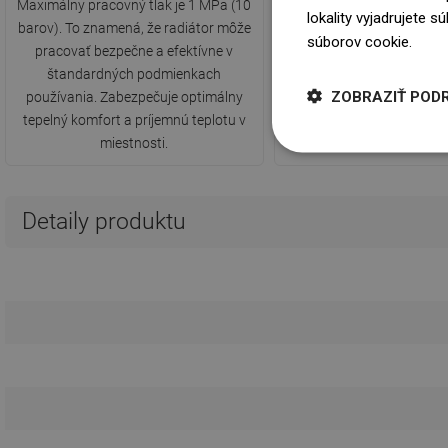
Maximálny pracovný tlak je 1 MPa (10
Maximálna teplota do
lokality vyjadrujete 
barov). To znamená, že radiátor môže
radiátorom počas prevád
súborov cookie.
Dowi
pracovať bezpečne a efektívne v
°C. Umožňuje efektívne
štandardných podmienkach
vykurovanie miestnosti
ZOBRAZIŤ POD
používania. Zabezpečuje optimálny
zaisťuje bezpečnosť použ
tepelný komfort a príjemnú teplotu v
povrchu okolo radiá
miestnosti.
Detaily produktu