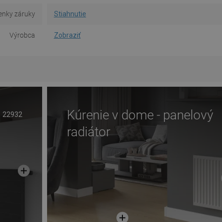
nky záruky
Stiahnutie
Výrobca
Zobraziť
Kúrenie v dome - panelový
22932
radiátor