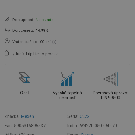
Dostupnosť:
Na sklade
Doručenie z:
14.99 €
Vrátenie až do 100 dní
ľudia
kúpil tento produkt.
2
Oceľ
Vysoká tepelná
Povrchová úprava:
účinnosť
DIN 99500
Značka:
Mexen
Séria:
CL22
Ean:
5905315896537
Index:
W422L-050-060-70
Výška:
500 mm
Farba:
Čierna