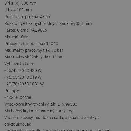
Šírka (X): 600 mm
Hĺbka: 103 mm
Rozstup pripojenia: 45 cm
Rozstup vertikálnych vodných kanálov: 33,3 mm
Farba: Čierna RAL 9005
Materiál: Oceľ
Pracovná teplota: max 110 °C
Maximálny pracovný tlak: 10 bar
Maximálny skúšobný tlak: 13 bar
Výhrevný výkon:
- 55/45/20 °C 429 W
- 75/65/20 °C 819 W
- 90/70/20 °C 1031 W
Prípojky:
- 4xG ½″ bočné
Vysokokvalitný, trvanlivý lak - DIN 99500
Má bočný kryt a snímateľný horný kryt
V balení: závesy, montážna sada, upchávacie zátky a
odvzdušňovač
Fotografie znázorňujú radiátor s rozmermi 600 x 1200 mm.