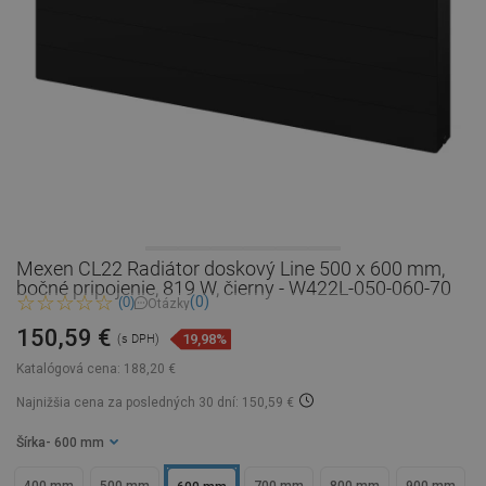
Mexen CL22 Radiátor doskový Line 500 x 600 mm,
bočné pripojenie, 819 W, čierny - W422L-050-060-70
(0)
(0)
Otázky
150,59 €
19,98%
(s DPH)
Katalógová cena:
188,20 €
Najnižšia cena za posledných 30 dní: 150,59 €
Šírka
- 600 mm