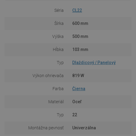
Séria
CL22
Šírka
600 mm
Výška
500 mm
Hĺbka
103 mm
Typ
Dlaždicový / Panelový
Výkon ohrievača
819 W
Farba
Čierna
Materiál
Oceľ
Typ
22
Montážna pevnosť
Univerzálna