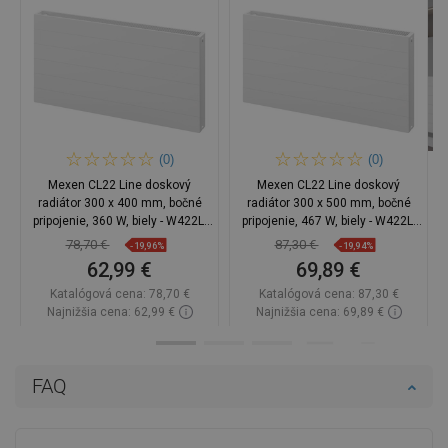
(0)
(0)
Mexen CL22 Line doskový
Mexen CL22 Line doskový
radiátor 300 x 400 mm, bočné
radiátor 300 x 500 mm, bočné
pripojenie, 360 W, biely - W422L-
pripojenie, 467 W, biely - W422L-
030-040-00
030-050-00
78,70 €
87,30 €
-19,96%
-19,94%
62,99 €
69,89 €
Katalógová cena:
78,70 €
Katalógová cena:
87,30 €
Najnižšia cena: 62,99 €
Najnižšia cena: 69,89 €
Dostupnosť:
Na sklade
Dostupnosť:
Na sklade
Do košíka
Do košíka
FAQ
Porovnaj
favorite_border
Obľúbené
Porovnaj
favorite_border
Obľúbené