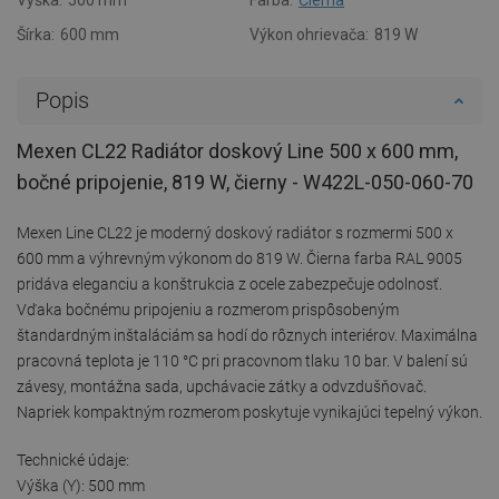
Šírka:
600 mm
Výkon ohrievača:
819 W
Popis
Mexen CL22 Radiátor doskový Line 500 x 600 mm,
bočné pripojenie, 819 W, čierny - W422L-050-060-70
Mexen Line CL22 je moderný doskový radiátor s rozmermi 500 x
600 mm a výhrevným výkonom do 819 W. Čierna farba RAL 9005
pridáva eleganciu a konštrukcia z ocele zabezpečuje odolnosť.
Vďaka bočnému pripojeniu a rozmerom prispôsobeným
štandardným inštaláciám sa hodí do rôznych interiérov. Maximálna
pracovná teplota je 110 °C pri pracovnom tlaku 10 bar. V balení sú
závesy, montážna sada, upchávacie zátky a odvzdušňovač.
Napriek kompaktným rozmerom poskytuje vynikajúci tepelný výkon.
Technické údaje:
Výška (Y): 500 mm