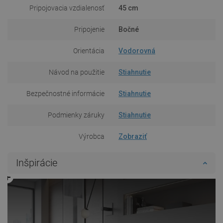
Pripojovacia vzdialenosť
45 cm
Pripojenie
Bočné
Orientácia
Vodorovná
Návod na použitie
Stiahnutie
Bezpečnostné informácie
Stiahnutie
Podmienky záruky
Stiahnutie
Výrobca
Zobraziť
Inšpirácie