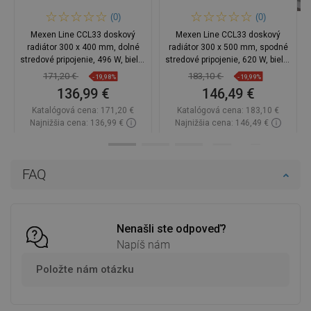
(0)
(0)
Mexen Line CCL33 doskový
Mexen Line CCL33 doskový
radiátor 300 x 400 mm, dolné
radiátor 300 x 500 mm, spodné
stredové pripojenie, 496 W, biely -
stredové pripojenie, 620 W, biely -
W6C33L-030-040-00
W6C33L-030-050-00
171,20 €
183,10 €
-19,98%
-19,99%
136,99 €
146,49 €
Katalógová cena:
171,20 €
Katalógová cena:
183,10 €
Najnižšia cena: 136,99 €
Najnižšia cena: 146,49 €
Dostupnosť:
2026-10-07
Dostupnosť:
2026-10-07
Do košíka
Do košíka
FAQ
Porovnaj
favorite_border
Obľúbené
Porovnaj
favorite_border
Obľúbené
Nenašli ste odpoveď?
Napíš nám
Položte nám otázku