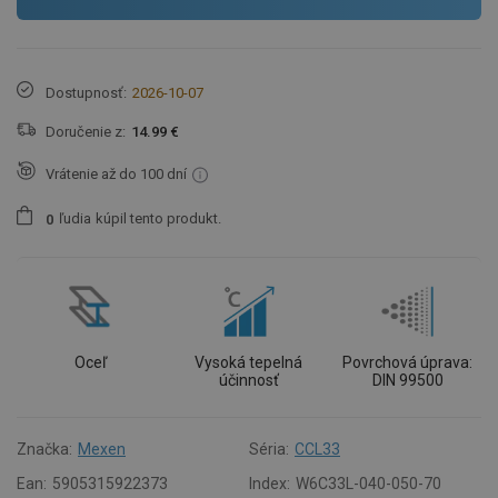
Dostupnosť:
2026-10-07
Doručenie z:
14.99 €
Vrátenie až do 100 dní
ľudia
kúpil tento produkt.
0
Oceľ
Vysoká tepelná
Povrchová úprava:
účinnosť
DIN 99500
Značka:
Mexen
Séria:
CCL33
Ean:
5905315922373
Index:
W6C33L-040-050-70