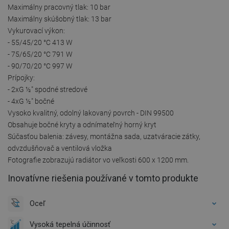
Maximálny pracovný tlak: 10 bar
Maximálny skúšobný tlak: 13 bar
Vykurovací výkon:
- 55/45/20 °C 413 W
- 75/65/20 °C 791 W
- 90/70/20 °C 997 W
Prípojky:
- 2xG ½" spodné stredové
- 4xG ½" bočné
Vysoko kvalitný, odolný lakovaný povrch - DIN 99500
Obsahuje bočné kryty a odnímateľný horný kryt
Súčasťou balenia: závesy, montážna sada, uzatváracie zátky,
odvzdušňovač a ventilová vložka
Fotografie zobrazujú radiátor vo veľkosti 600 x 1200 mm.
Inovatívne riešenia používané v tomto produkte
Oceľ
Vysoká tepelná účinnosť