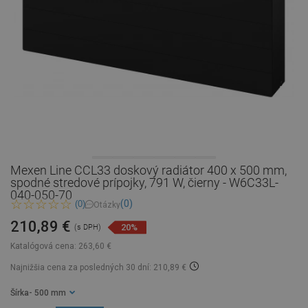
Mexen Line CCL33 doskový radiátor 400 x 500 mm,
spodné stredové prípojky, 791 W, čierny - W6C33L-
040-050-70
(0)
(0)
Otázky
210,89 €
20%
(s DPH)
Katalógová cena:
263,60 €
Najnižšia cena za posledných 30 dní: 210,89 €
Šírka
- 500 mm