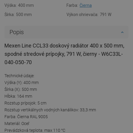
Výška:
400 mm
Farba:
Čierna
Šírka:
500 mm
Výkon ohrievača:
791 W
Popis
Mexen Line CCL33 doskový radiátor 400 x 500 mm,
spodné stredové prípojky, 791 W, čierny - W6C33L-
040-050-70
Technické údaje:
Výška (Y): 400 mm
Šírka (X): 500 mm
Hĺbka: 164 mm
Rozstup prípojok: 5 cm
Rozstup vertikálnych vodných kanálikov: 33,3 mm
Farba: Čierna RAL 9005
Materiál: Oceľ
Prevádzková teplota: max 110 °C