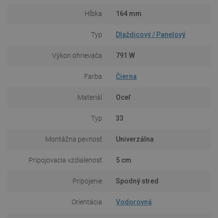
Hĺbka
164 mm
Typ
Dlaždicový / Panelový
Výkon ohrievača
791 W
Farba
Čierna
Materiál
Oceľ
Typ
33
Montážna pevnosť
Univerzálna
Pripojovacia vzdialenosť
5 cm
Pripojenie
Spodný stred
Orientácia
Vodorovná