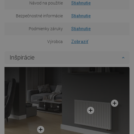
Návod na použitie
Stiahnutie
Bezpečnostné informácie
Stiahnutie
Podmienky záruky
Stiahnutie
Výrobca
Zobraziť
Inšpirácie