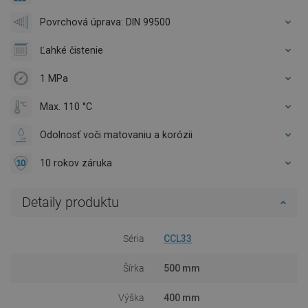
Povrchová úprava: DIN 99500
Ľahké čistenie
1 MPa
Max. 110 °C
Odolnosť voči matovaniu a korózii
10 rokov záruka
Detaily produktu
Séria
CCL33
Šírka
500 mm
Výška
400 mm