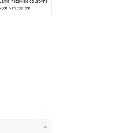
ania, nezávisle od úrovne
kosti v miestnosti.