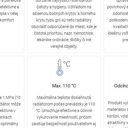
a a panelová
udržanie najvyšších štandardov
úprava
efektívne a
čistoty a hygieny. Vzhľadom na
povrchový ef
pla v celej
absenciu bočných krytov a horného
odolnos
 komfort
krytu typu gril sú tieto radiátory
poškodeniu
obzvlášť odporúčané do miest, kde je
kvalitat
čistota prioritou, napr. nemocnice,
ideálnu voľ
lekárske ordinácie, škôlky či iné
pre
verejné objekty.
Max. 110 °C
Odolno
je 1 MPa (10
Maximálna teplota dosiahnutá
Produkt vy
adiátor môže
radiátorom počas prevádzky je 110
materiálov 
ektívne v
°C. Umožňuje efektívne a účinné
korózii, vď
enkach
vykurovanie miestnosti, pričom
atraktívny 
 optimálny
zaisťuje bezpečnosť používateľom aj