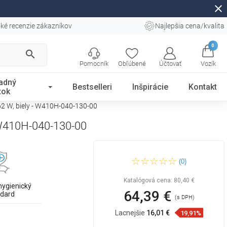
close
ké recenzie zákazníkov
Najlepšia cena/kvalita
0
search
Pomocník
Obľúbené
Účtovať
Vozík
adný
Bestselleri
Inšpirácie
Kontakt
tok
62 W, biely - W410H-040-130-00
- W410H-040-130-00
Mexen CH10 Hygienický
(0)
panelový radiátor 400 x 1300
mm, bočné pripojenie, 562 W,
biely - W410H-040-130-00
Katalógová cena:
80,40 €
hygienický
64,39 €
ndard
(s DPH)
Lacnejšie
16,01 €
19,91%