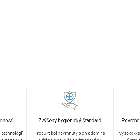
innosť
Zvýšený hygienický štandard
Povrcho
 technológií
Produkt bol navrhnutý s ohľadom na
Vysokokval