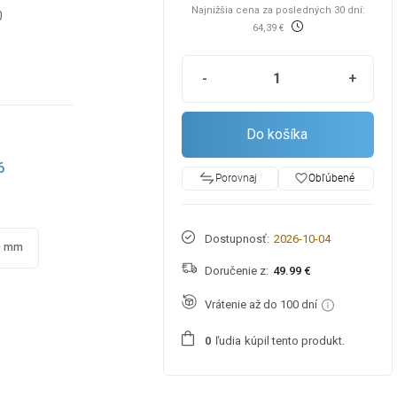
Najnižšia cena za posledných 30 dní:
0
64,39 €
-
+
Do košíka
6
favorite_border
Obľúbené
Porovnaj
Dostupnosť:
2026-10-04
0 mm
Doručenie z:
49.99 €
Vrátenie až do 100 dní
ľudia
kúpil tento produkt.
0