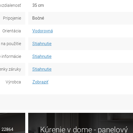
 vzdialenosť
35 cm
Pripojenie
Bočné
Orientácia
Vodorovná
na použitie
Stiahnutie
 informácie
Stiahnutie
nky záruky
Stiahnutie
Výrobca
Zobraziť
Kúrenie v dome - panelový
22864