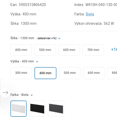
Ean:
5905315806420
Index:
W410H-040-130-0
Výška:
400 mm
Farba:
Biela
Šírka:
1300 mm
Výkon ohrievača:
562 W
Šírka
- 1300 mm
- (
ukázať viac
+16
)
+1
400 mm
500 mm
600 mm
700 mm
Výška
- 400 mm
300 mm
500 mm
600 mm
90
400 mm
Farba
- Biela