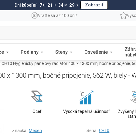
Zobraziť
7
21
34
28
Dni kúpeľní:
D
H
M
S
Vráťte sa až 100 dní*
Vyso
Záhr
ce
Podlahy
Steny
Osvetlenie
náby
CH10 Hygienický panelový radiátor 400 x 1300 mm, bočné pripojenie, 5
0 x 1300 mm, bočné pripojenie, 562 W, biely 
Oceľ
Vysoká tepelná účinnosť
Zvýšený 
šta
Značka:
Mexen
Séria:
CH10