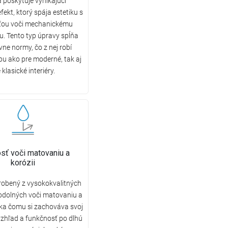
 poskytuje vynikajúci
ekt, ktorý spája estetiku s
ťou voči mechanickému
. Tento typ úpravy spĺňa
ívne normy, čo z nej robí
bu ako pre moderné, tak aj
 klasické interiéry.
sť voči matovaniu a
korózii
robený z vysokokvalitných
odolných voči matovaniu a
aka čomu si zachováva svoj
vzhľad a funkčnosť po dlhú