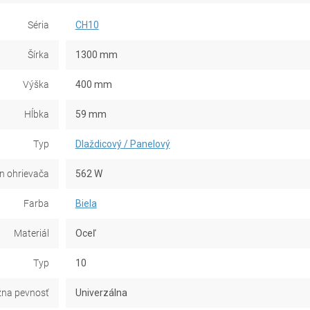
Séria
CH10
Šírka
1300 mm
Výška
400 mm
Hĺbka
59 mm
Typ
Dlaždicový / Panelový
n ohrievača
562 W
Farba
Biela
Materiál
Oceľ
Typ
10
na pevnosť
Univerzálna