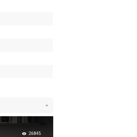
Čierna päťuholníko
26845