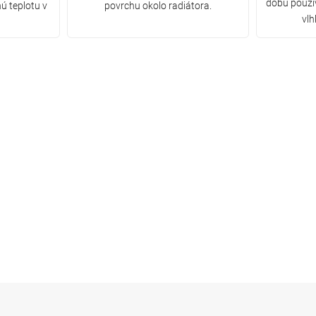
dobu použív
ú teplotu v
povrchu okolo radiátora.
vlh