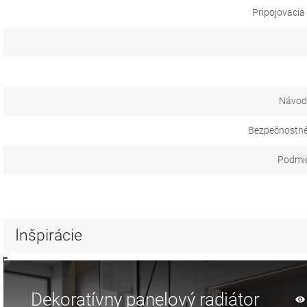
Pripojovacia
Návod 
Bezpečnostné
Podmie
Inšpirácie
Dekoratívny panelový radiátor