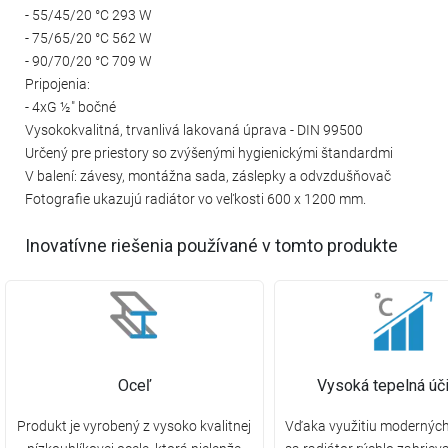
- 55/45/20 °C 293 W
- 75/65/20 °C 562 W
- 90/70/20 °C 709 W
Pripojenia:
- 4xG ½″ bočné
Vysokokvalitná, trvanlivá lakovaná úprava - DIN 99500
Určený pre priestory so zvýšenými hygienickými štandardmi
V balení: závesy, montážna sada, záslepky a odvzdušňovač
Fotografie ukazujú radiátor vo veľkosti 600 x 1200 mm.
Inovatívne riešenia používané v tomto produkte
Oceľ
Vysoká tepelná úč
Produkt je vyrobený z vysoko kvalitnej
Vďaka využitiu moderných