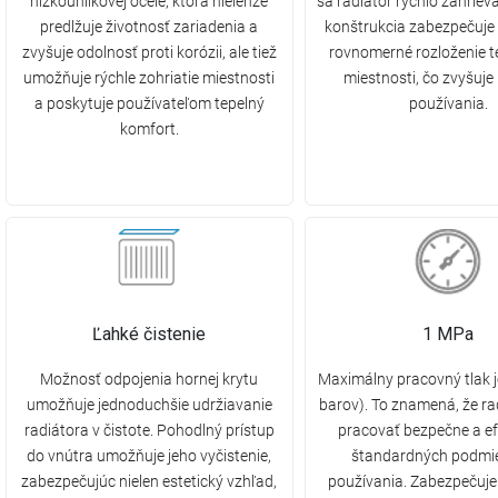
nízkouhlíkovej ocele, ktorá nielenže
sa radiátor rýchlo zahriev
predlžuje životnosť zariadenia a
konštrukcia zabezpečuje 
zvyšuje odolnosť proti korózii, ale tiež
rovnomerné rozloženie te
umožňuje rýchle zohriatie miestnosti
miestnosti, čo zvyšuje
a poskytuje používateľom tepelný
používania.
komfort.
Ľahké čistenie
1 MPa
Možnosť odpojenia hornej krytu
Maximálny pracovný tlak 
umožňuje jednoduchšie udržiavanie
barov). To znamená, že r
radiátora v čistote. Pohodlný prístup
pracovať bezpečne a ef
do vnútra umožňuje jeho vyčistenie,
štandardných podmi
zabezpečujúc nielen estetický vzhľad,
používania. Zabezpečuje