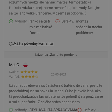
rozumných medzí, ale najviac ma teší termostatická
funkcia, vďaka ktorej máme rovnakú teplotu vody. Netajím
sa, že je to veľké uľahčenie. Môžeme ju odporučiť.
Výhody
ľahko sa čistí,
Defekty
montáž
minimalistická
spôsobila trochu
forma
problémov
Ukážte pôvodný komentár
Názor sa týka tohto produktu
MatiC
Kvalita:
26-05-2021
Vzhľad:
Už som potrebovala sivú nástennú batériu do vane, pretože
predchádzajúca sa pokazila. Model Cube je oveľa lepší ako
tá predchádzajúca lacná batéria. Je pohodlný na používanie
a má super farbu. Z celého srdca odporúčam.
Výhody
ŠTÝL, KVALITA SPRACOVANIA
Defekty
-