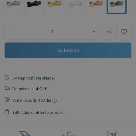
favorite_border
-
+
Do košíka
Dostupnosť:
Na sklade
Doručenie z:
4.99 €
Vrátenie až do 100 dní
ľudia
kúpil tento produkt.
1
4
5