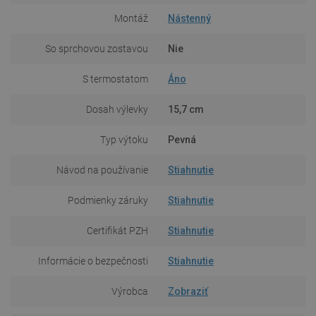
Montáž
Nástenný
So sprchovou zostavou
Nie
S termostatom
Áno
Dosah výlevky
15,7 cm
Typ výtoku
Pevná
Návod na používanie
Stiahnutie
Podmienky záruky
Stiahnutie
Certifikát PZH
Stiahnutie
Informácie o bezpečnosti
Stiahnutie
Výrobca
Zobraziť