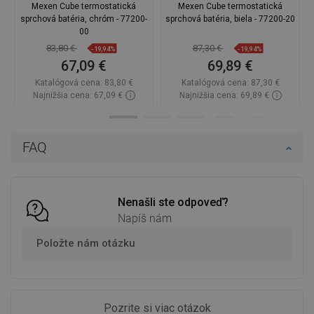
Mexen Cube termostatická
Mexen Cube termostatická
sprchová batéria, chróm - 77200-
sprchová batéria, biela - 77200-20
00
83,80 €
87,30 €
-19,94%
-19,94%
67,09 €
69,89 €
Katalógová cena:
83,80 €
Katalógová cena:
87,30 €
Najnižšia cena: 67,09 €
Najnižšia cena: 69,89 €
Dostupnosť:
Na sklade
Dostupnosť:
Na sklade
Do košíka
Do košíka
FAQ
Porovnaj
favorite_border
Obľúbené
Porovnaj
favorite_border
Obľúbené
Nenašli ste odpoveď?
Napíš nám
Položte nám otázku
Pozrite si viac otázok