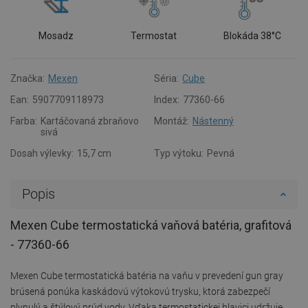
Mosadz
Termostat
Blokáda 38°C
Značka:
Mexen
Séria:
Cube
Ean:
5907709118973
Index:
77360-66
Farba:
Kartáčovaná zbraňovo
Montáž:
Nástenný
sivá
Dosah výlevky:
15,7 cm
Typ výtoku:
Pevná
Popis
Mexen Cube termostatická vaňová batéria, grafitová
- 77360-66
Mexen Cube termostatická batéria na vaňu v prevedení gun gray
brúsená ponúka kaskádovú výtokovú trysku, ktorá zabezpečí
plynulý a štýlový prúd vody. Vďaka termostatickej hlavici udržuje