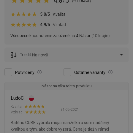
4.8
/5
(4 Názor)
5.0
/5
Kvalita
4.9
/5
Vzhľad
Všeobecné hodnotenie založené na 4 Názor
(10 krajín)
Triediť:
Najnovší
Potvrdený
Ostatné varianty
Názor sa týka tohto produktu
LudoC
Kvalita:
31-05-2021
Vzhľad:
Batériu CUBE vybrala moja manželka a som nadšený
kvalitou a tým, ako dobre vyzerá. Cena je tiež v rámci