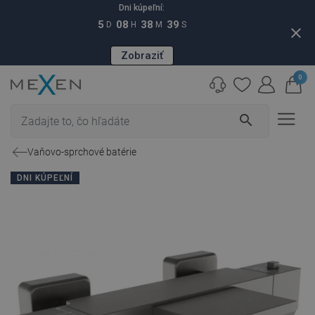
Dni kúpeľní:
5
08
38
38
D
H
M
S
close
Zobraziť
0
search
Vaňovo-sprchové batérie
DNI KÚPEĽNÍ