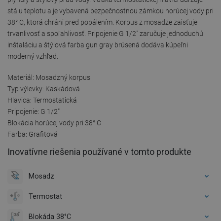
stálu teplotu a je vybavená bezpečnostnou zámkou horúcej vody pri
38° C, ktorá chráni pred popálením. Korpus z mosadze zaisťuje
trvanlivosť a spoľahlivosť. Pripojenie G 1/2" zaručuje jednoduchú
inštaláciu a štýlová farba gun gray brúsená dodáva kúpeľni
moderný vzhľad.
Materiál: Mosadzný korpus
Typ výlevky: Kaskádová
Hlavica: Termostatická
Pripojenie: G 1/2"
Blokácia horúcej vody pri 38° C
Farba: Grafitová
Inovatívne riešenia používané v tomto produkte
Mosadz
Termostat
Blokáda 38°C