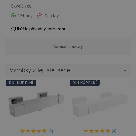
Skvelá vec.
Výhody
-
Defekty
-
Ukážte pôvodný komentár
Napísať názory
Výrobky z tej istej série
DNI KÚPEĽNÍ
DNI KÚPEĽNÍ
(6)
(4)