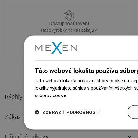
Dostupnosť tovaru
Naše výrobky na vás čakajú v
modernom sklade.Vždy pripravený na
prepravu!
Táto webová lokalita používa súbor
Táto webová lokalita používa súbory cookie na zle
lokality vyjadrujete súhlas s používaním všetkých 
súborov cookie.
Dowiedz się więcej
Rýchly kontakt

ZOBRAZIŤ PODROBNOSTI
Zákaznícky servis

Užitočné odkazy
