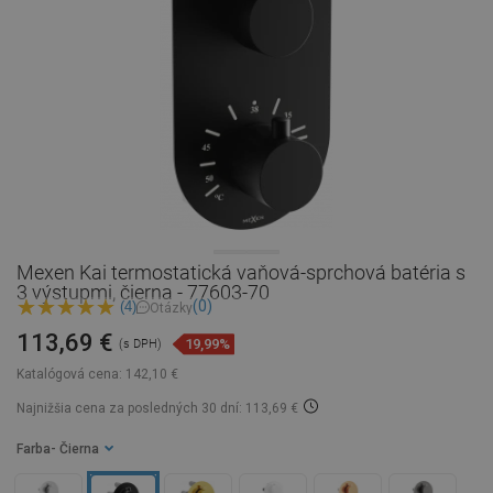
Mexen Kai termostatická vaňová-sprchová batéria s
3 výstupmi, čierna - 77603-70
(0)
(4)
Otázky
113,69 €
19,99%
(s DPH)
Katalógová cena:
142,10 €
Najnižšia cena za posledných 30 dní: 113,69 €
Farba
- Čierna