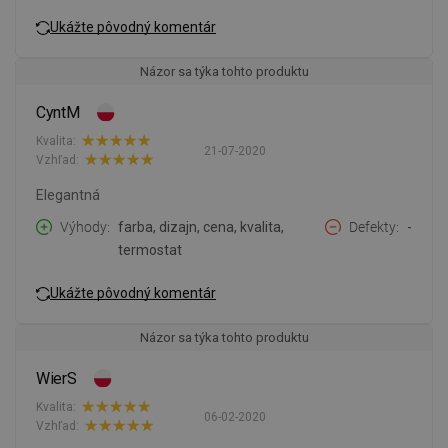
Ukážte pôvodný komentár
Názor sa týka tohto produktu
CyntM
Kvalita:
21-07-2020
Vzhľad:
Elegantná
Výhody
farba, dizajn, cena, kvalita,
Defekty
-
termostat
Ukážte pôvodný komentár
Názor sa týka tohto produktu
WierS
Kvalita:
06-02-2020
Vzhľad: