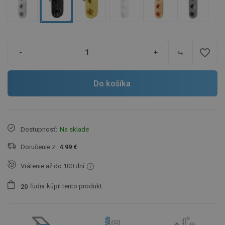
favorite_border
-
+
Do košíka
Dostupnosť:
Na sklade
Doručenie z:
4.99 €
Vrátenie až do 100 dní
ľudia
kúpil tento produkt.
2
0