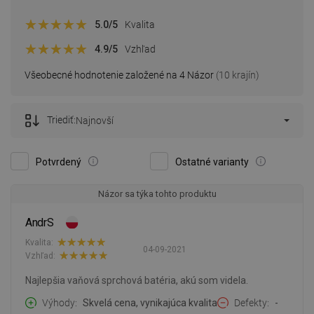
5.0
/5
Kvalita
4.9
/5
Vzhľad
Všeobecné hodnotenie založené na 4 Názor
(10 krajín)
Triediť:
Najnovší
Potvrdený
Ostatné varianty
Názor sa týka tohto produktu
AndrS
Kvalita:
04-09-2021
Vzhľad:
Najlepšia vaňová sprchová batéria, akú som videla.
Výhody
Skvelá cena, vynikajúca kvalita
Defekty
-