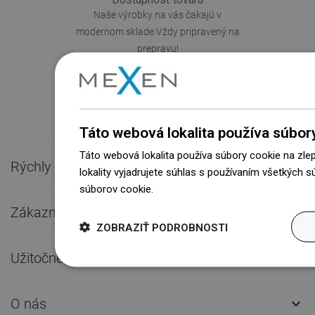
Naše výrobky na vás čakajú v
modernom sklade.Vždy pripravený na
prepravu!
Táto webová lokalita používa súbor
Táto webová lokalita používa súbory cookie na zle
Rýchly kontakt

lokality vyjadrujete súhlas s používaním všetkých 
súborov cookie.
Dowiedz się więcej
Zákaznícky servis

ZOBRAZIŤ PODROBNOSTI
Užitočné odkazy

O nás
