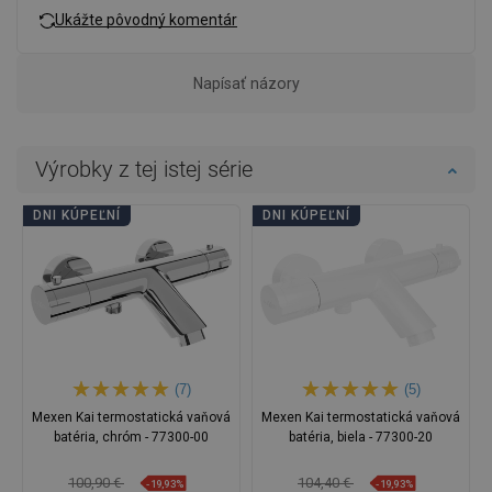
Ukážte pôvodný komentár
Napísať názory
Výrobky z tej istej série
DNI KÚPEĽNÍ
DNI KÚPEĽNÍ
(7)
(5)
Mexen Kai termostatická vaňová
Mexen Kai termostatická vaňová
batéria, chróm - 77300-00
batéria, biela - 77300-20
100,90 €
104,40 €
-19,93%
-19,93%