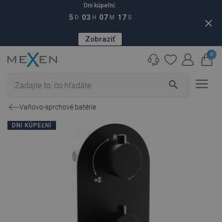
Dni kúpeľní:
5
03
07
16
D
H
M
S
close
Zobraziť
0
search
Vaňovo-sprchové batérie
DNI KÚPEĽNÍ