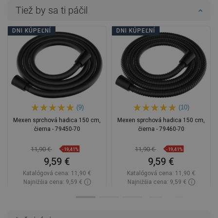
Tiež by sa ti páčil
DNI KÚPEĽNÍ
DNI KÚPEĽNÍ
(9)
(10)
Mexen sprchová hadica 150 cm,
Mexen sprchová hadica 150 cm,
čierna - 79450-70
čierna - 79460-70
11,90 €
11,90 €
-19,41%
-19,41%
9,59 €
9,59 €
Katalógová cena:
11,90 €
Katalógová cena:
11,90 €
Najnižšia cena: 9,59 €
Najnižšia cena: 9,59 €
Dostupnosť:
Na sklade
Dostupnosť:
Na sklade
Do košíka
Do košíka