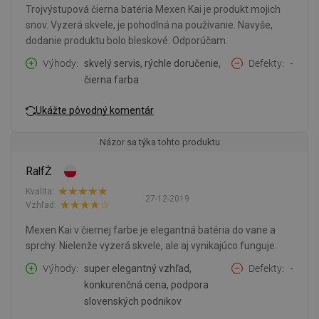
Trojvýstupová čierna batéria Mexen Kai je produkt mojich
snov. Vyzerá skvele, je pohodlná na používanie. Navyše,
dodanie produktu bolo bleskové. Odporúčam.
Výhody
skvelý servis, rýchle doručenie,
Defekty
-
čierna farba
Ukážte pôvodný komentár
Názor sa týka tohto produktu
RalfŻ
Kvalita:
27-12-2019
Vzhľad:
Mexen Kai v čiernej farbe je elegantná batéria do vane a
sprchy. Nielenže vyzerá skvele, ale aj vynikajúco funguje.
Výhody
super elegantný vzhľad,
Defekty
-
konkurenčná cena, podpora
slovenských podnikov