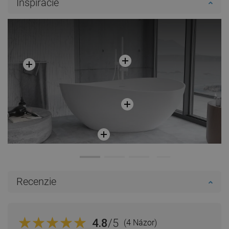
Inšpirácie
Porovnaj
favorite_border
Obľúbené
Porovnaj
favorite_border
Obľúbené
Recenzie
4.8
/5
(4 Názor)