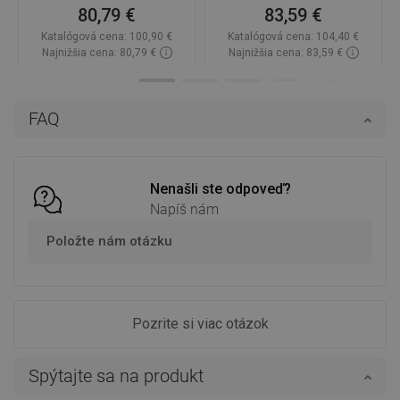
80,79 €
83,59 €
Katalógová cena:
100,90 €
Katalógová cena:
104,40 €
Najnižšia cena: 80,79 €
Najnižšia cena: 83,59 €
Dostupnosť:
Na sklade
Dostupnosť:
Na sklade
Do košíka
Do košíka
FAQ
Porovnaj
favorite_border
Obľúbené
Porovnaj
favorite_border
Obľúbené
Nenašli ste odpoveď?
Napíš nám
Položte nám otázku
Pozrite si viac otázok
Spýtajte sa na produkt