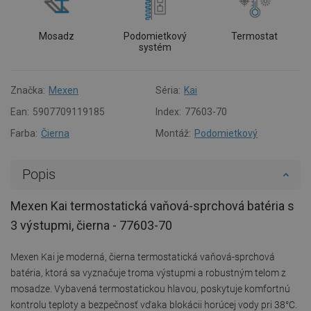
Mosadz
Podomietkový
Termostat
systém
Značka:
Mexen
Séria:
Kai
Ean:
5907709119185
Index:
77603-70
Farba:
Čierna
Montáž:
Podomietkový
Popis
Mexen Kai termostatická vaňová-sprchová batéria s
3 výstupmi, čierna - 77603-70
Mexen Kai je moderná, čierna termostatická vaňová-sprchová
batéria, ktorá sa vyznačuje troma výstupmi a robustným telom z
mosadze. Vybavená termostatickou hlavou, poskytuje komfortnú
kontrolu teploty a bezpečnosť vďaka blokácii horúcej vody pri 38°C.