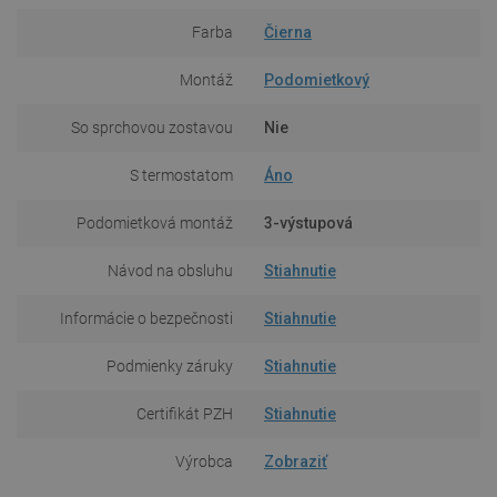
Farba
Čierna
Montáž
Podomietkový
So sprchovou zostavou
Nie
S termostatom
Áno
Podomietková montáž
3-výstupová
Návod na obsluhu
Stiahnutie
Informácie o bezpečnosti
Stiahnutie
Podmienky záruky
Stiahnutie
Certifikát PZH
Stiahnutie
Výrobca
Zobraziť