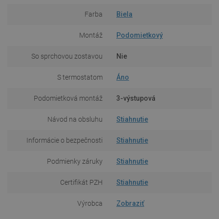
Farba
Biela
Montáž
Podomietkový
So sprchovou zostavou
Nie
S termostatom
Áno
Podomietková montáž
3-výstupová
Návod na obsluhu
Stiahnutie
Informácie o bezpečnosti
Stiahnutie
Podmienky záruky
Stiahnutie
Certifikát PZH
Stiahnutie
Výrobca
Zobraziť