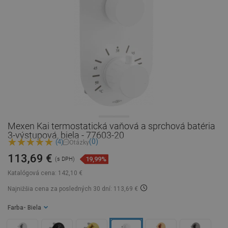
Mexen Kai termostatická vaňová a sprchová batéria
3-výstupová, biela - 77603-20
(0)
(4)
Otázky
113,69 €
19,99%
(s DPH)
Katalógová cena:
142,10 €
Najnižšia cena za posledných 30 dní: 113,69 €
Farba
- Biela