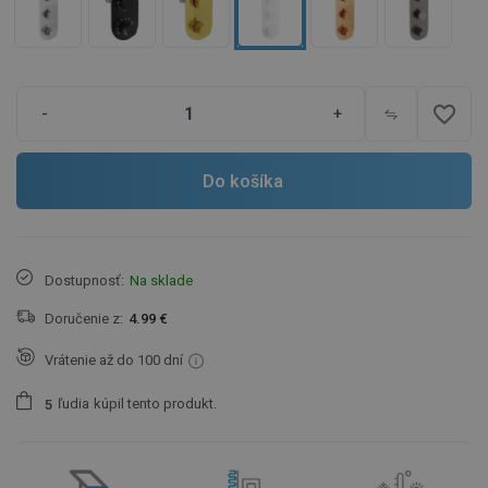
favorite_border
-
+
Do košíka
Dostupnosť:
Na sklade
Doručenie z:
4.99 €
Vrátenie až do 100 dní
ľudia
kúpil tento produkt.
5