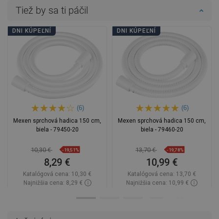
Tiež by sa ti páčil
DNI KÚPEĽNÍ
DNI KÚPEĽNÍ
(6)
(6)
Mexen sprchová hadica 150 cm,
Mexen sprchová hadica 150 cm,
biela - 79450-20
biela - 79460-20
10,30 €
13,70 €
-19,51%
-19,78%
8,29 €
10,99 €
Katalógová cena:
10,30 €
Katalógová cena:
13,70 €
Najnižšia cena: 8,29 €
Najnižšia cena: 10,99 €
Dostupnosť:
Na sklade
Dostupnosť:
Na sklade
Do košíka
Do košíka