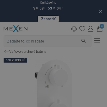
Dni kúpeľní:
3
08
53
03
D
H
M
S
close
Zobraziť
0
search
Vaňovo-sprchové batérie
DNI KÚPEĽNÍ