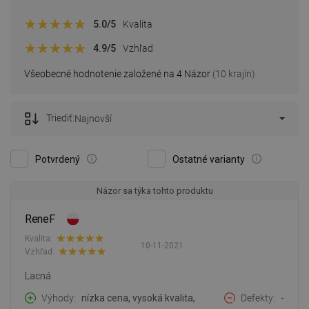
5.0
/5
Kvalita
4.9
/5
Vzhľad
Všeobecné hodnotenie založené na 4 Názor
(10 krajín)
Triediť:
Najnovší
Potvrdený
Ostatné varianty
Názor sa týka tohto produktu
ReneF
Kvalita:
10-11-2021
Vzhľad:
Lacná
Výhody
nízka cena, vysoká kvalita,
Defekty
-