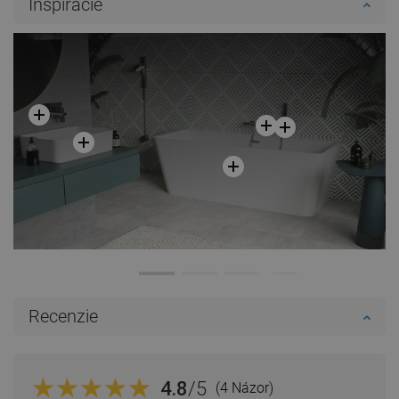
Inšpirácie
Porovnaj
favorite_border
Obľúbené
Porovnaj
favorite_border
Obľúbené
Recenzie
4.8
/5
(4 Názor)