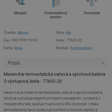
Mosadz
Podomietkový
Termostat
systém
Značka:
Mexen
Séria:
Kai
Ean:
5907709119147
Index:
77603-20
Farba:
Biela
Montáž:
Podomietkový
Popis
Mexen Kai termostatická vaňová a sprchová batéria
3-výstupová, biela - 77603-20
Mexen Kai je moderná termostatická vaňová a sprchová batéria,
ktorá sa vyznačuje elegantným bielym prevedením. Vyrobená z
mosadzného tela, zaisťuje trvanlivosť a dlhú životnosť. Vďaka
termostatickej hlavici poskytuje komfortnú kontrolu teploty a