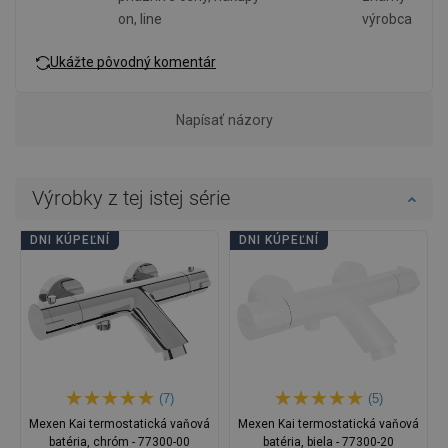
on, line
výrobca
Ukážte pôvodný komentár
Napísať názory
Výrobky z tej istej série
DNI KÚPEĽNÍ
DNI KÚPEĽNÍ
(7)
(5)
Mexen Kai termostatická vaňová
Mexen Kai termostatická vaňová
batéria, chróm - 77300-00
batéria, biela - 77300-20