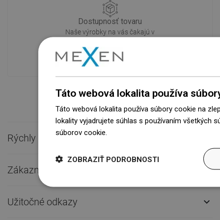
Dostupnosť tovaru
Naše výrobky na vás čakajú v
modernom sklade.Vždy pripravený na
prepravu!
Táto webová lokalita používa súbor
Táto webová lokalita používa súbory cookie na zle
lokality vyjadrujete súhlas s používaním všetkých 
súborov cookie.
Dowiedz się więcej
Rýchly kontakt

ZOBRAZIŤ PODROBNOSTI
Zákaznícky servis

Užitočné odkazy
