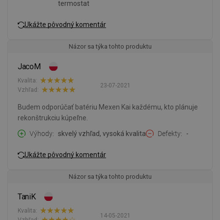
termostat
Ukážte pôvodný komentár
Názor sa týka tohto produktu
JacoM
Kvalita:
23-07-2021
Vzhľad:
Budem odporúčať batériu Mexen Kai každému, kto plánuje
rekonštrukciu kúpeľne.
Výhody
skvelý vzhľad, vysoká kvalita
Defekty
-
Ukážte pôvodný komentár
Názor sa týka tohto produktu
TaniK
Kvalita:
14-05-2021
Vzhľad: