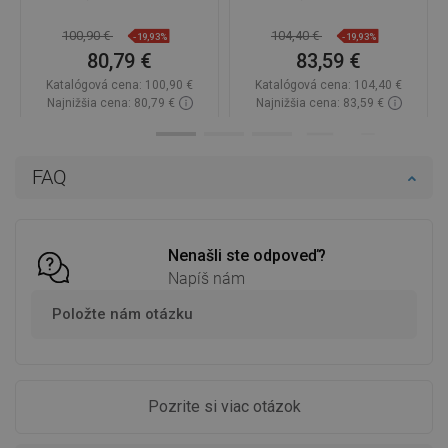
100,90 €
104,40 €
-19,93%
-19,93%
80,79 €
83,59 €
Katalógová cena:
100,90 €
Katalógová cena:
104,40 €
Najnižšia cena: 80,79 €
Najnižšia cena: 83,59 €
Dostupnosť:
Na sklade
Dostupnosť:
Na sklade
Do košíka
Do košíka
FAQ
Porovnaj
favorite_border
Obľúbené
Porovnaj
favorite_border
Obľúbené
Nenašli ste odpoveď?
Napíš nám
Položte nám otázku
Pozrite si viac otázok