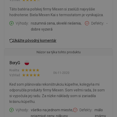
Táto batéria poľskej firmy Mexen si zaslúži najvyššie
hodnotenie. Biela Mexen Kai s termostatom je vynikajúca.
Výhody
rozumná cena, skvelé riešenia,
Defekty
-
dobre vyzerá
Ukážte pôvodný komentár
Názor sa týka tohto produktu
BoryG
Kvalita:
06-11-2020
Vzhľad:
Keď som plánovala rekonštrukciu kúpeľne, kolegyňa mi
odporučila produkty firmy Mexen. Som veľmi rada, že som
si vypočula jej radu. Za nízke náklady som si zariadila
krásnu kúpeľňu.
Výhody
všetko na jednom mieste,
Defekty
málo
priaznivé ceny, nákupy
známy