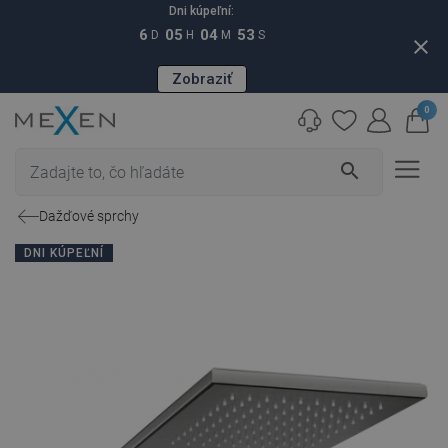
Dni kúpeľní:
6
05
04
52
D
H
M
S
close
Zobraziť
0
search
Dažďové sprchy
DNI KÚPEĽNÍ