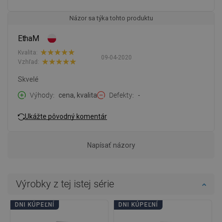
Názor sa týka tohto produktu
EthaM
Kvalita:
09-04-2020
Vzhľad:
Skvelé
Výhody
cena, kvalita
Defekty
-
Ukážte pôvodný komentár
Napísať názory
Výrobky z tej istej série
DNI KÚPEĽNÍ
DNI KÚPEĽNÍ