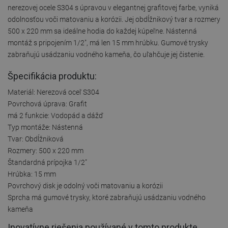
nerezovej ocele S304 s úpravou v elegantnej grafitovej farbe, vyniká
odolnosťou voči matovaniu a korózii. Jej obdĺžnikový tvar a rozmery
500 x 220 mm sa ideálne hodia do každej kúpeľne. Nástenná
montáž s pripojením 1/2", má len 15 mm hrúbku. Gumové trysky
zabraňujú usádzaniu vodného kameňa, čo uľahčuje jej čistenie.
Špecifikácia produktu:
Materiál: Nerezová oceľ S304
Povrchová úprava: Grafit
má 2 funkcie: Vodopád a dážď
Typ montáže: Nástenná
Tvar: Obdĺžniková
Rozmery: 500 x 220 mm
Štandardná prípojka 1/2"
Hrúbka: 15 mm
Povrchový disk je odolný voči matovaniu a korózii
Sprcha má gumové trysky, ktoré zabraňujú usádzaniu vodného
kameňa
Inovatívne riešenia používané v tomto produkte