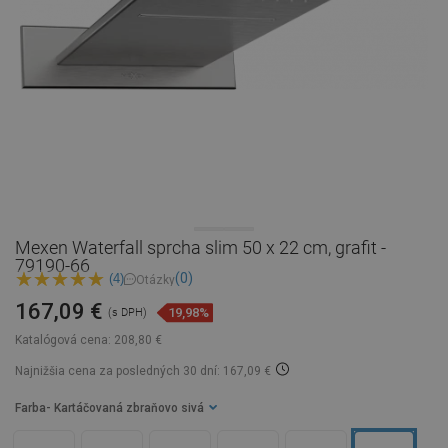
Mexen Waterfall sprcha slim 50 x 22 cm, grafit -
79190-66
(0)
(4)
Otázky
167,09 €
19,98%
(s DPH)
Katalógová cena:
208,80 €
Najnižšia cena za posledných 30 dní: 167,09 €
Farba
- Kartáčovaná zbraňovo sivá