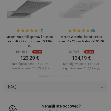
(4)
(8)
Mexen Waterfall sprchová hlavica
Mexen Waterfall horná sprcha
slim 50 x 22 cm, chróm - 79190-
slim 50 x 22 cm, biela - 79190-20
00
154,10 €
167,70 €
-19,99%
-19,98%
123,29 €
134,19 €
Katalógová cena:
154,10 €
Katalógová cena:
167,70 €
Najnižšia cena: 123,29 €
Najnižšia cena: 134,19 €
Dostupnosť:
2026-11-05
Dostupnosť:
Na sklade
Do košíka
Do košíka
FAQ
Porovnaj
favorite_border
Obľúbené
Porovnaj
favorite_border
Obľúbené
Nenašli ste odpoveď?