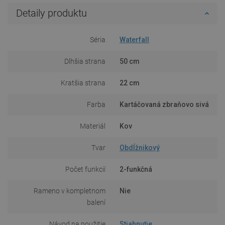
Detaily produktu
Séria
Waterfall
Dlhšia strana
50 cm
Kratšia strana
22 cm
Farba
Kartáčovaná zbraňovo sivá
Materiál
Kov
Tvar
Obdĺžnikový
Počet funkcií
2-funkčná
Rameno v kompletnom
Nie
balení
Návod na použitie
Stiahnutie