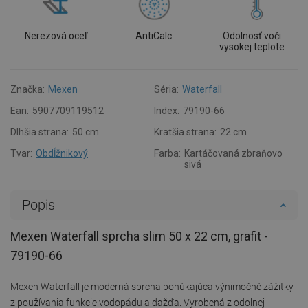
Nerezová oceľ
AntiCalc
Odolnosť voči
vysokej teplote
Značka:
Mexen
Séria:
Waterfall
Ean:
5907709119512
Index:
79190-66
Dlhšia strana:
50 cm
Kratšia strana:
22 cm
Tvar:
Obdĺžnikový
Farba:
Kartáčovaná zbraňovo
sivá
Popis
Mexen Waterfall sprcha slim 50 x 22 cm, grafit -
79190-66
Mexen Waterfall je moderná sprcha ponúkajúca výnimočné zážitky
z používania funkcie vodopádu a dažďa. Vyrobená z odolnej