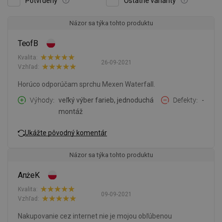
Potvrdený
Ostatné varianty
Názor sa týka tohto produktu
TeofB
Kvalita:
26-09-2021
Vzhľad:
Horúco odporúčam sprchu Mexen Waterfall.
Výhody
veľký výber farieb, jednoduchá
Defekty
-
montáž
Ukážte pôvodný komentár
Názor sa týka tohto produktu
AnżeK
Kvalita:
09-09-2021
Vzhľad:
Nakupovanie cez internet nie je mojou obľúbenou