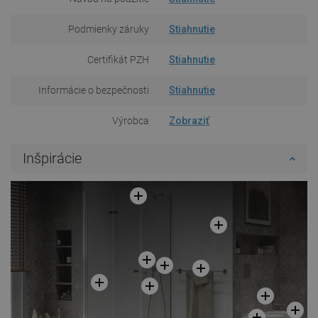
Podmienky záruky
Stiahnutie
Certifikát PZH
Stiahnutie
Informácie o bezpečnosti
Stiahnutie
Výrobca
Zobraziť
Inšpirácie