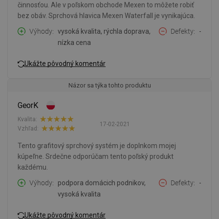
činnosťou. Ale v poľskom obchode Mexen to môžete robiť
bez obáv. Sprchová hlavica Mexen Waterfall je vynikajúca.
Výhody
vysoká kvalita, rýchla doprava,
Defekty
-
nízka cena
Ukážte pôvodný komentár
Názor sa týka tohto produktu
GeorK
Kvalita:
17-02-2021
Vzhľad:
Tento grafitový sprchový systém je doplnkom mojej
kúpeľne. Srdečne odporúčam tento poľský produkt
každému.
Výhody
podpora domácich podnikov,
Defekty
-
vysoká kvalita
Ukážte pôvodný komentár