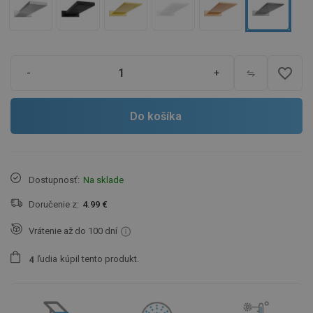
favorite_border
-
+
Do košíka
Dostupnosť:
Na sklade
Doručenie z:
4.99 €
Vrátenie až do 100 dní
ľudia
kúpil tento produkt.
4