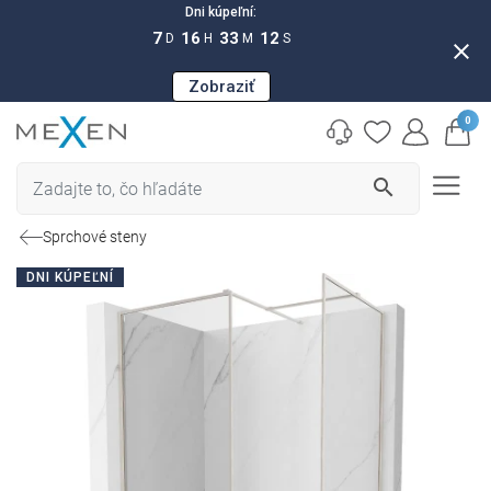
Dni kúpeľní:
7
16
33
11
D
H
M
S
close
Zobraziť
0
search
Sprchové steny
DNI KÚPEĽNÍ