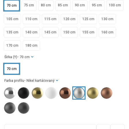
75 cm
80 cm
85 cm
90 cm
95 cm
100 cm
70 cm
105 cm
110 cm
115 cm
120 cm
125 cm
130 cm
135 cm
140 cm
145 cm
150 cm
155 cm
160 cm
170 cm
180 cm
Šírka (Y)
- 70 cm
70 cm
Farba profilu
- Nikel kartáčovaný