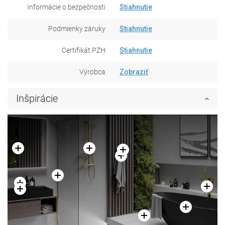
Informácie o bezpečnosti
Stiahnutie
Podmienky záruky
Stiahnutie
Certifikát PZH
Stiahnutie
Výrobca
Zobraziť
Inšpirácie