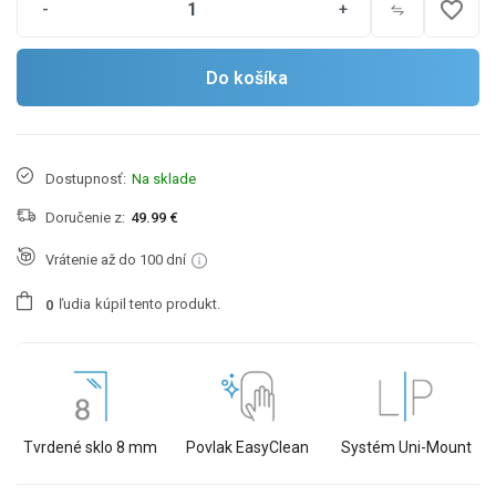
favorite_border
-
+
Do košíka
Dostupnosť:
Na sklade
Doručenie z:
49.99 €
Vrátenie až do 100 dní
ľudia
kúpil tento produkt.
0
Tvrdené sklo 8 mm
Povlak EasyClean
Systém Uni-Mount