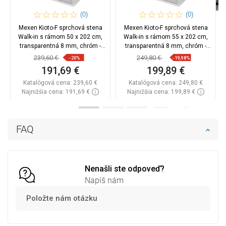
(0)
(0)
Mexen Kioto-F sprchová stena
Mexen Kioto-F sprchová stena
Walk-in s rámom 50 x 202 cm,
Walk-in s rámom 55 x 202 cm,
transparentná 8 mm, chróm -
transparentná 8 mm, chróm -
800-050-104-01-00
800-055-104-01-00
239,60 €
249,80 €
-20%
-19,98%
191,69 €
199,89 €
Katalógová cena:
239,60 €
Katalógová cena:
249,80 €
Najnižšia cena: 191,69 €
Najnižšia cena: 199,89 €
Dostupnosť:
Na sklade
Dostupnosť:
Na sklade
Do košíka
Do košíka
FAQ
Porovnaj
favorite_border
Obľúbené
Porovnaj
favorite_border
Obľúbené
Nenašli ste odpoveď?
Napíš nám
Položte nám otázku