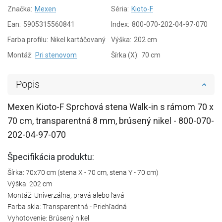
Značka:
Mexen
Séria:
Kioto-F
Ean:
5905315560841
Index:
800-070-202-04-97-070
Farba profilu:
Nikel kartáčovaný
Výška:
202 cm
Montáž:
Pri stenovom
Šírka (X):
70 cm
Popis
Mexen Kioto-F Sprchová stena Walk-in s rámom 70 x
70 cm, transparentná 8 mm, brúsený nikel - 800-070-
202-04-97-070
Špecifikácia produktu:
Šírka: 70x70 cm (stena X - 70 cm, stena Y - 70 cm)
Výška: 202 cm
Montáž: Univerzálna, pravá alebo ľavá
Farba skla: Transparentná - Priehľadná
Vyhotovenie: Brúsený nikel