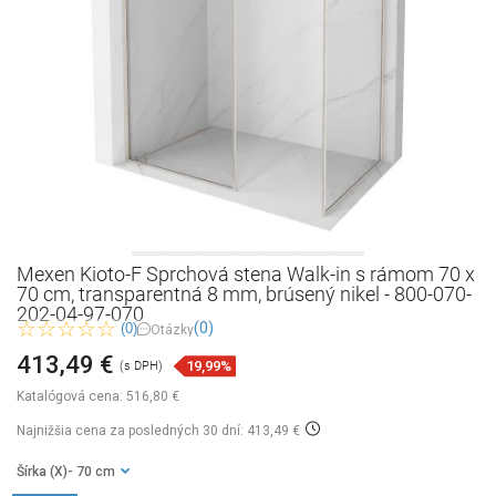
Mexen Kioto-F Sprchová stena Walk-in s rámom 70 x
70 cm, transparentná 8 mm, brúsený nikel - 800-070-
202-04-97-070
(0)
(0)
Otázky
413,49 €
19,99%
(s DPH)
Katalógová cena:
516,80 €
Najnižšia cena za posledných 30 dní: 413,49 €
Šírka (X)
- 70 cm