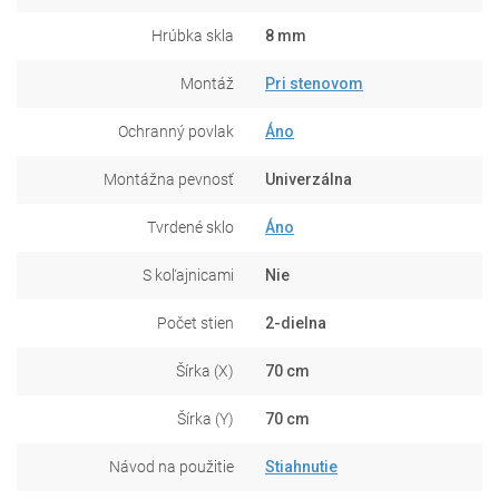
Hrúbka skla
8 mm
Montáž
Pri stenovom
Ochranný povlak
Áno
Montážna pevnosť
Univerzálna
Tvrdené sklo
Áno
S koľajnicami
Nie
Počet stien
2-dielna
Šírka (X)
70 cm
Šírka (Y)
70 cm
Návod na použitie
Stiahnutie