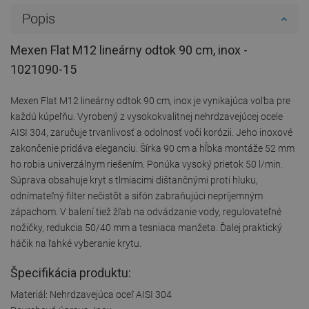
Popis
Mexen Flat M12 lineárny odtok 90 cm, inox -
1021090-15
Mexen Flat M12 lineárny odtok 90 cm, inox je vynikajúca voľba pre
každú kúpeľňu. Vyrobený z vysokokvalitnej nehrdzavejúcej ocele
AISI 304, zaručuje trvanlivosť a odolnosť voči korózii. Jeho inoxové
zakončenie pridáva eleganciu. Šírka 90 cm a hĺbka montáže 52 mm
ho robia univerzálnym riešením. Ponúka vysoký prietok 50 l/min.
Súprava obsahuje kryt s tlmiacimi dištančnými proti hluku,
odnímateľný filter nečistôt a sifón zabraňujúci nepríjemným
zápachom. V balení tiež žľab na odvádzanie vody, regulovateľné
nožičky, redukcia 50/40 mm a tesniaca manžeta. Ďalej praktický
háčik na ľahké vyberanie krytu.
Špecifikácia produktu:
Materiál: Nehrdzavejúca oceľ AISI 304