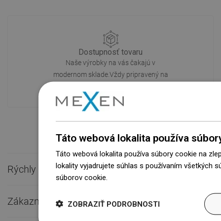
Dostupnosť tovaru
Naše výrobky na vás čakajú v
modernom sklade.Vždy pripravený na
prepravu!
Táto webová lokalita používa súbor
Táto webová lokalita používa súbory cookie na zle
lokality vyjadrujete súhlas s používaním všetkých 
Rýchly kontakt

súborov cookie.
Dowiedz się więcej
Zákaznícky servis

ZOBRAZIŤ PODROBNOSTI