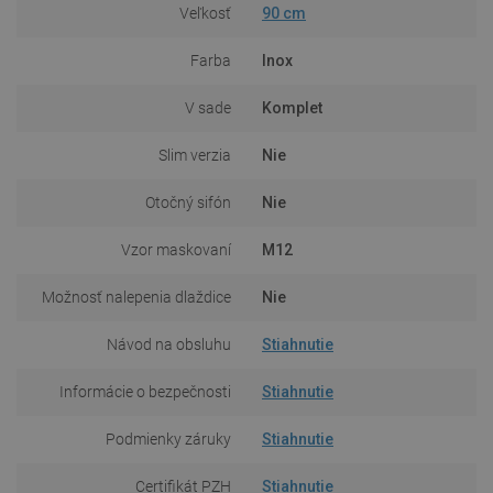
Veľkosť
90 cm
Farba
Inox
V sade
Komplet
Slim verzia
Nie
Otočný sifón
Nie
Vzor maskovaní
M12
Možnosť nalepenia dlaždice
Nie
Návod na obsluhu
Stiahnutie
Informácie o bezpečnosti
Stiahnutie
Podmienky záruky
Stiahnutie
Certifikát PZH
Stiahnutie