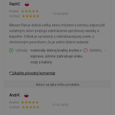
RachC
Kvalita:
12-04-2020
Vzhľad:
Mexen Flat je dobrá voľba, ktorú môžem s istotou odporučiť
ostatným, ktorí zvažujú odstránenie sprchovej vaničky z
kúpeľne. Odtok je vyrobený z nehrdzavejúcej ocele, s
chrómovým povrchom, čo je veľmi dobré riešenie.
Výhody
materiály dobrej kvality, krytka v
Defekty
-
súprave, účinne zabraňuje úniku
vody z kabíny.
Ukážte pôvodný komentár
Názor sa týka tohto produktu
AndrK
Kvalita:
21-01-2020
Vzhľad: