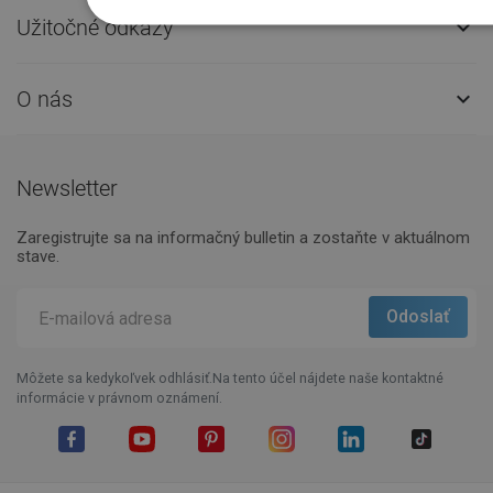
Užitočné odkazy

O nás

Newsletter
Zaregistrujte sa na informačný bulletin a zostaňte v aktuálnom
stave.
Môžete sa kedykoľvek odhlásiť.Na tento účel nájdete naše kontaktné
informácie v právnom oznámení.
Facebook
YouTube
Pinterest
Instagram
LinkedIn
TikTok