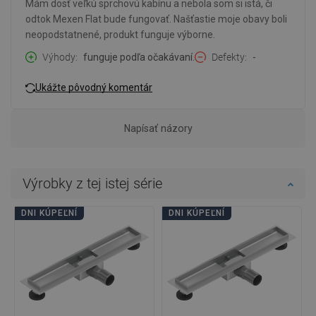
Mám dosť veľkú sprchovú kabínu a nebola som si istá, či
odtok Mexen Flat bude fungovať. Našťastie moje obavy boli
neopodstatnené, produkt funguje výborne.
Výhody
funguje podľa očakávaní.
Defekty
-
Ukážte pôvodný komentár
Napísať názory
Výrobky z tej istej série
DNI KÚPEĽNÍ
DNI KÚPEĽNÍ