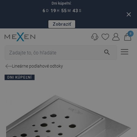
Dni kúpeľní:
6
19
55
42
D
H
M
S
close
Zobraziť
0
search
Lineárne podlahové odtoky
DNI KÚPEĽNÍ