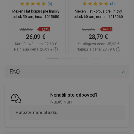
(5)
(4)
Mexen Flat korpus pre líniový
Mexen Flat korpus pre líniový
odtok 50 cm, inox - 1015050
odtok 60 cm, nerez - 1015060
32,60 €
35,90 €
-19,97%
-19,81%
26,09 €
28,79 €
Katalógová cena:
32,60 €
Katalógová cena:
35,90 €
Najnižšia cena: 26,09 €
Najnižšia cena: 28,79 €
Dostupnosť:
Na sklade
Dostupnosť:
Na sklade
Do košíka
Do košíka
FAQ
Porovnaj
favorite_border
Obľúbené
Porovnaj
favorite_border
Obľúbené
Nenašli ste odpoveď?
Napíš nám
Položte nám otázku