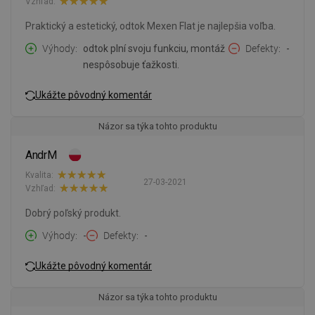
Vzhľad:
Praktický a estetický, odtok Mexen Flat je najlepšia voľba.
Výhody
odtok plní svoju funkciu, montáž
Defekty
-
nespôsobuje ťažkosti.
Ukážte pôvodný komentár
Názor sa týka tohto produktu
AndrM
Kvalita:
27-03-2021
Vzhľad:
Dobrý poľský produkt.
Výhody
-
Defekty
-
Ukážte pôvodný komentár
Názor sa týka tohto produktu