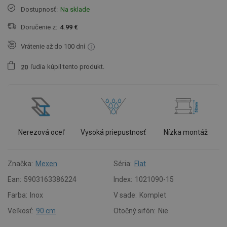
Dostupnosť:
Na sklade
Doručenie z:
4.99 €
Vrátenie až do 100 dní
ľudia
kúpil tento produkt.
2
0
Nerezová oceľ
Vysoká priepustnosť
Nízka montáž
Značka:
Mexen
Séria:
Flat
Ean:
5903163386224
Index:
1021090-15
Farba:
Inox
V sade:
Komplet
Veľkosť:
90 cm
Otočný sifón:
Nie