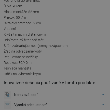
Povrchová úprava: Inox
Šírka: 90 cm
Hĺbka montáže: 52 mm
Prietok: 50 l/min
Okrajový prstenec - 2 cm
V balení:
Kryt s tlmiacimi dištančnými
Odnímateľný filter nečistôt
Sifón zabraňujúci nepríjemným zápachom
Žľab na odvádzanie vody
Regulovateľné nožičky
Redukcia 50/40 mm
Tesniaca manžeta
Háčik na vyberanie krytu
Inovatívne riešenia používané v tomto produkte
Nerezová oceľ
Vysoká priepustnosť