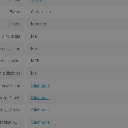
Farba
Čierne sklo
V sade
Komplet
Slim verzia
Nie
točný sifón
Nie
 maskovaní
MGB
ia dlaždice
Nie
na obsluhu
Stiahnutie
bezpečnosti
Stiahnutie
nky záruky
Stiahnutie
rtifikát PZH
Stiahnutie