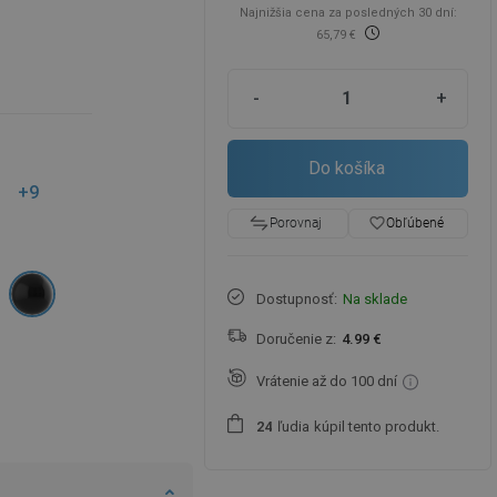
Najnižšia cena za posledných 30 dní:
65,79 €
-
+
Do košíka
+9
favorite_border
Obľúbené
Porovnaj
Dostupnosť:
Na sklade
Doručenie z:
4.99 €
Vrátenie až do 100 dní
ľudia
kúpil tento produkt.
2
4