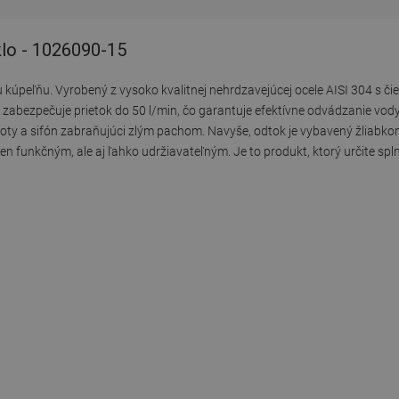
klo - 1026090-15
 kúpeľňu. Vyrobený z vysoko kvalitnej nehrdzavejúcej ocele AISI 304 s č
abezpečuje prietok do 50 l/min, čo garantuje efektívne odvádzanie vody
istoty a sifón zabraňujúci zlým pachom. Navyše, odtok je vybavený žliab
en funkčným, ale aj ľahko udržiavateľným. Je to produkt, ktorý určite spl