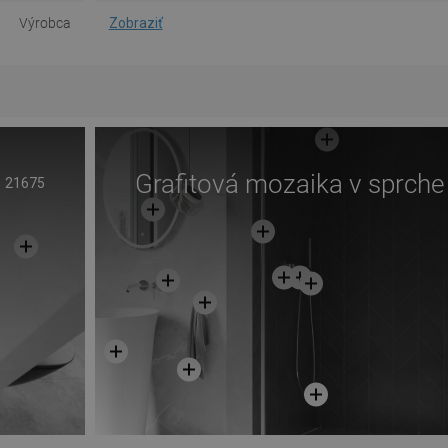
Výrobca
Zobraziť
Grafitová mozaika v sprche
21675