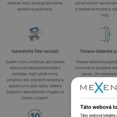
materiál, ktorý zaručuje dlhoročné,
užívať komfort sprchovan
spoľahlivé používanie.
o nadmerné množstvo na
vody.
Vyberateľný filter nečistôt
Tlmiace dištančné p
Systém, ktorý umožňuje, aby čistenie
Tlmiace dištančné podlož
sifónu bolo ešte jednoduchšie a
rovnomerné položenie m
rýchlejšie. Stačí vybrať horný,
panelu, čím zabezpeč
pohyblivý diel, odstrániť nečistoty a
estetický vzhľad. Účinne
opláchnuť ho pod vodou. Ideálna
treniu roštu o púzdro a z
podpora v starostlivosti o hygienu a
vznikajúci pri dopade vod
čistotu v kúpeľni.
odtok.
Táto webová lo
Táto webová lokalita