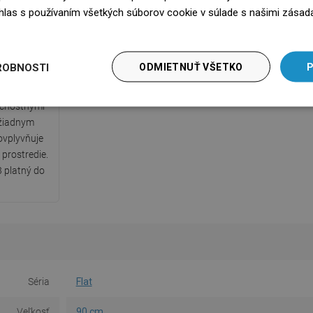
súhlas s používaním všetkých súborov cookie v súlade s našimi zásad
edz się więcej
kát PZH
ROBNOSTI
ODMIETNUŤ VŠETKO
P
daný Štátnym
, ktorý
ečnostnými
 žiadnym
ovplyvňuje
 prostredie.
 platný do
Séria
Flat
Veľkosť
90 cm