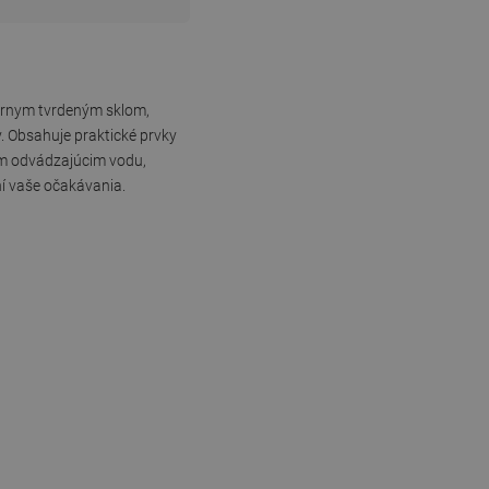
iernym tvrdeným sklom,
. Obsahuje praktické prvky
kom odvádzajúcim vodu,
ní vaše očakávania.