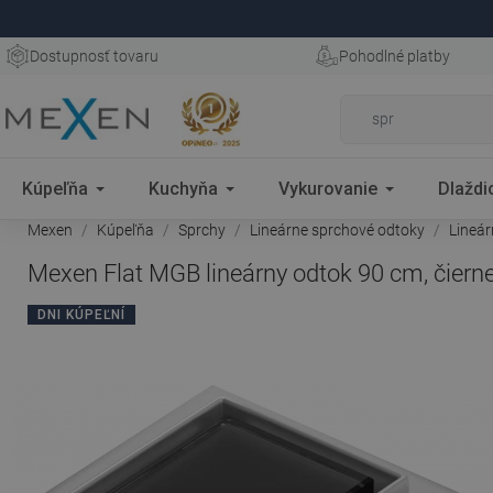
Dostupnosť tovaru
Pohodlné platby
Kúpeľňa
Kuchyňa
Vykurovanie
Dlaždi
Mexen
Kúpeľňa
Sprchy
Lineárne sprchové odtoky
Lineá
Mexen Flat MGB lineárny odtok 90 cm, čierne
DNI KÚPEĽNÍ