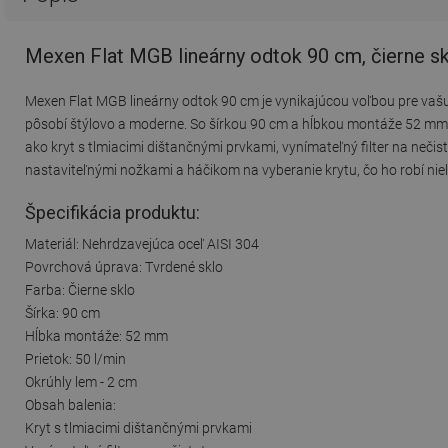
Mexen Flat MGB lineárny odtok 90 cm, čierne s
Mexen Flat MGB lineárny odtok 90 cm je vynikajúcou voľbou pre vašu
pôsobí štýlovo a moderne. So šírkou 90 cm a hĺbkou montáže 52 mm z
ako kryt s tlmiacimi dištančnými prvkami, vynímateľný filter na neč
nastaviteľnými nožkami a háčikom na vyberanie krytu, čo ho robí niel
Špecifikácia produktu:
Materiál: Nehrdzavejúca oceľ AISI 304
Povrchová úprava: Tvrdené sklo
Farba: Čierne sklo
Šírka: 90 cm
Hĺbka montáže: 52 mm
Prietok: 50 l/min
Okrúhly lem - 2 cm
Obsah balenia:
Kryt s tlmiacimi dištančnými prvkami