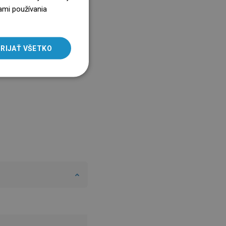
ENGLISH
ami používania
SLOVAK
LITHUANIAN
RIJAŤ VŠETKO
ROMANIAN
HUNGARIAN
FRENCH
ITALIAN
SPANISH
UKRAINIAN
BULGARIAN
ESTONIAN
DUTCH
LATVIAN