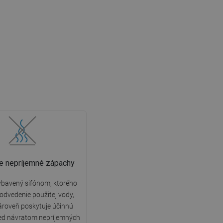
e nepríjemné zápachy
ybavený sifónom, ktorého
 odvedenie použitej vody,
ároveň poskytuje účinnú
ed návratom nepríjemných