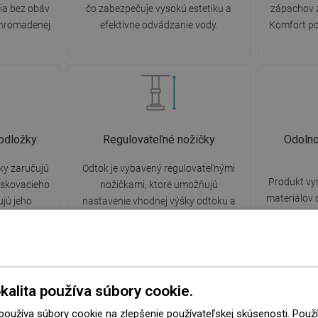
ia bez obáv
čo zabezpečuje vysokú estetiku a
zápachov 
hromadenej
efektívne odvádzanie vody.
Komfort po
odložky
Regulovateľné nožičky
Odolno
ky zaručujú
Odtok je vybavený regulovateľnými
Produkt vy
askovacieho
nožičkami, ktoré umožňujú
materiálov 
ujú jeho
nastavenie vhodnej výšky odtoku a
korózii, vď
 zabraňujú
vyrovnanie na nerovnom povrchu.
atraktívny 
nižujú hluk
Týmto spôsobom je odtok ešte lepšie
dobu použív
y priamo na
prispôsobený podmienkam danej
vlh
kúpeľne.
kalita používa súbory cookie.
 používa súbory cookie na zlepšenie používateľskej skúsenosti. Pou