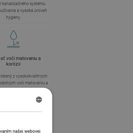
z kanalizačného systému.
užívania a vysoká úroveň
hygieny.
sť voči matovaniu a
korózii
robený z vysokokvalitných
odolných voči matovaniu a
aka čomu si zachováva svoj
vzhľad a funkčnosť po dlhú
ania, nezávisle od úrovne
POLISH
kosti v miestnosti.
CZECH
GERMAN
žívaním našej webovej