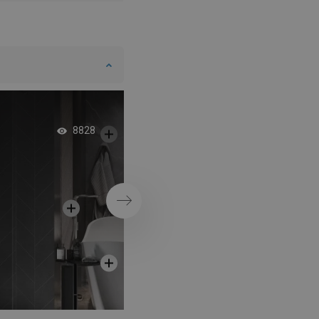
Elegantný, sklenený 
8828
odtok
Ďalej