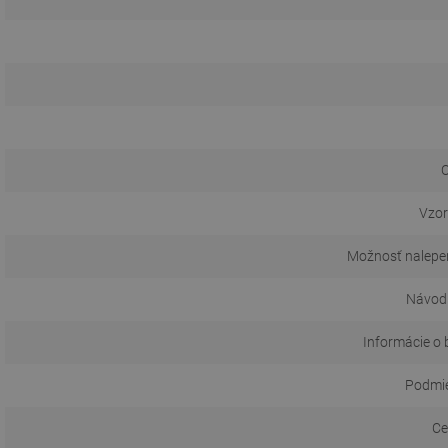
O
Vzor
Možnosť nalepen
Návod 
Informácie o 
Podmie
Ce