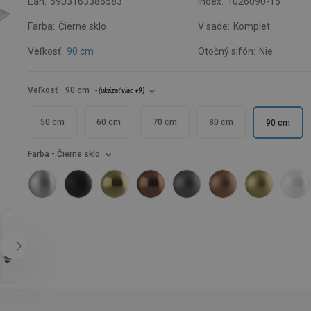
Ean:
5903163386583
Index:
1026090-15
Farba:
Čierne sklo
V sade:
Komplet
Veľkosť:
90 cm
Otočný sifón:
Nie
Veľkosť
- 90 cm
- (
ukázať viac
+9
)
50 cm
60 cm
70 cm
80 cm
90 cm
Farba
- Čierne sklo