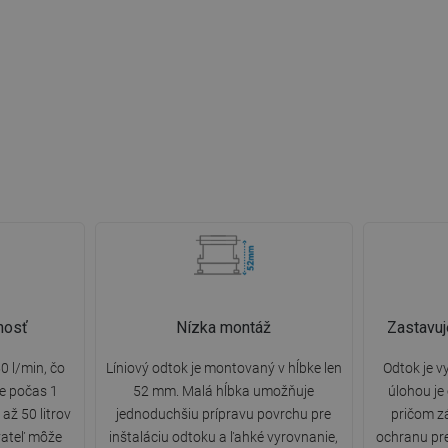
nosť
Nízka montáž
Zastavuj
0 l/min, čo
Líniový odtok je montovaný v hĺbke len
Odtok je v
e počas 1
52 mm. Malá hĺbka umožňuje
úlohou je
až 50 litrov
jednoduchšiu prípravu povrchu pre
pričom z
vateľ môže
inštaláciu odtoku a ľahké vyrovnanie,
ochranu pr