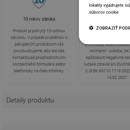
lokality vyjadrujete 
súborov cookie.
Dowi
10 rokov záruka
Hygienický certifi
ZOBRAZIŤ POD
Produkt je pokrytý 10-ročnou
Produkt má certifikát vy
zárukou. V prípade problémov s
hygienickým ústavom
zakúpeným produktom vás
potvrdzuje súlad s bezp
povzbudzujeme, aby ste nás
normami - uvádza, že
kontaktovali prostredníctvom
spôsobom negatívne ne
kontaktného formulára alebo
ľudské zdravie ani životné
telefonicky na číslo infolinky.
č. B.BK.60110.1719.2023
14.02.2027
Detaily produktu