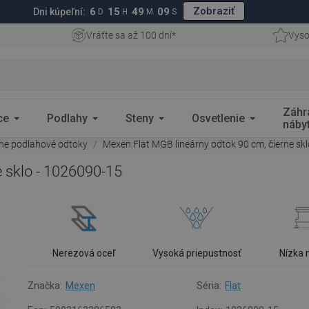
Zobraziť
6
15
49
09
Dni kúpeľní:
D
H
M
S
Vráťte sa až 100 dní*
Vyso
Záhr
ce
Podlahy
Steny
Osvetlenie
náby
rne podlahové odtoky
Mexen Flat MGB lineárny odtok 90 cm, čierne sk
 sklo - 1026090-15
Nerezová oceľ
Vysoká priepustnosť
Nízka
Značka:
Mexen
Séria:
Flat