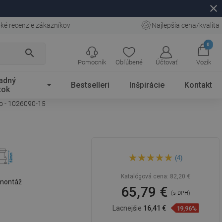
close
ké recenzie zákazníkov
Najlepšia cena/kvalita
0
search
Pomocník
Obľúbené
Účtovať
Vozík
adný
Bestselleri
Inšpirácie
Kontakt
tok
lo - 1026090-15
Mexen Flat MGB lineárny
(4)
odtok 90 cm, čierne sklo -
1026090-15
Katalógová cena:
82,20 €
 montáž
65,79 €
(s DPH)
Lacnejšie
16,41 €
19,96%