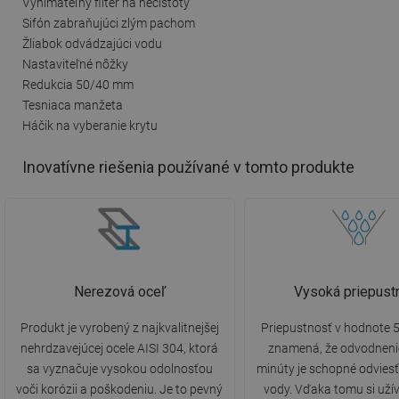
Vynímateľný filter na nečistoty
Sifón zabraňujúci zlým pachom
Žliabok odvádzajúci vodu
Nastaviteľné nôžky
Redukcia 50/40 mm
Tesniaca manžeta
Háčik na vyberanie krytu
Inovatívne riešenia používané v tomto produkte
Nerezová oceľ
Vysoká priepust
Produkt je vyrobený z najkvalitnejšej
Priepustnosť v hodnote 5
nehrdzavejúcej ocele AISI 304, ktorá
znamená, že odvodneni
sa vyznačuje vysokou odolnosťou
minúty je schopné odviesť 
voči korózii a poškodeniu. Je to pevný
vody. Vďaka tomu si uží