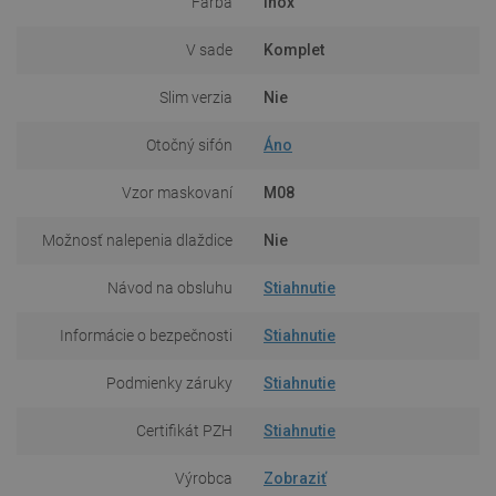
Farba
Inox
V sade
Komplet
Slim verzia
Nie
Otočný sifón
Áno
Vzor maskovaní
M08
Možnosť nalepenia dlaždice
Nie
Návod na obsluhu
Stiahnutie
Informácie o bezpečnosti
Stiahnutie
Podmienky záruky
Stiahnutie
Certifikát PZH
Stiahnutie
Výrobca
Zobraziť