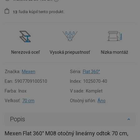
ľudia
kúpil tento produkt.
1
3
Nerezová oceľ
Vysoká priepustnosť
Nízka montáž
Značka:
Mexen
Séria:
Flat 360°
Ean:
5907709100510
Index:
1025070-40
Farba:
Inox
V sade:
Komplet
Veľkosť:
70 cm
Otočný sifón:
Áno
Popis
Mexen Flat 360° M08 otočný lineárny odtok 70 cm,