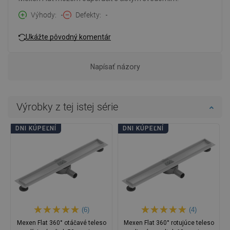
Výhody
-
Defekty
-
Ukážte pôvodný komentár
Napísať názory
Výrobky z tej istej série
DNI KÚPEĽNÍ
DNI KÚPEĽNÍ
(6)
(4)
Mexen Flat 360° otáčavé teleso
Mexen Flat 360° rotujúce teleso