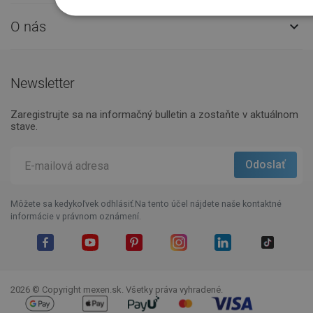
O nás

Newsletter
Zaregistrujte sa na informačný bulletin a zostaňte v aktuálnom
stave.
Môžete sa kedykoľvek odhlásiť.Na tento účel nájdete naše kontaktné
informácie v právnom oznámení.
Facebook
YouTube
Pinterest
Instagram
LinkedIn
TikTok
2026 © Copyright mexen.sk. Všetky práva vyhradené.