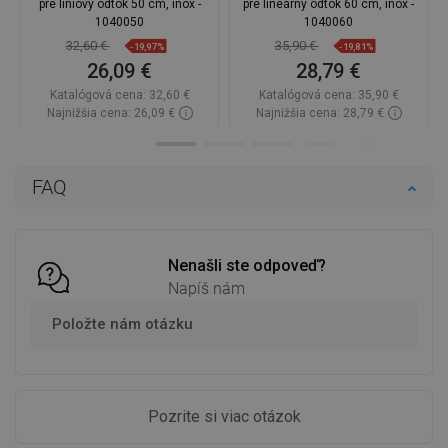
pre líniový odtok 50 cm, inox -
pre lineárny odtok 60 cm, inox -
1040050
1040060
32,60 €
35,90 €
-19,97%
-19,81%
26,09 €
28,79 €
Katalógová cena:
32,60 €
Katalógová cena:
35,90 €
Najnižšia cena: 26,09 €
Najnižšia cena: 28,79 €
Dostupnosť:
Na sklade
Dostupnosť:
Na sklade
Do košíka
Do košíka
FAQ
Porovnaj
favorite_border
Obľúbené
Porovnaj
favorite_border
Obľúbené
Nenašli ste odpoveď?
Napíš nám
Položte nám otázku
Pozrite si viac otázok