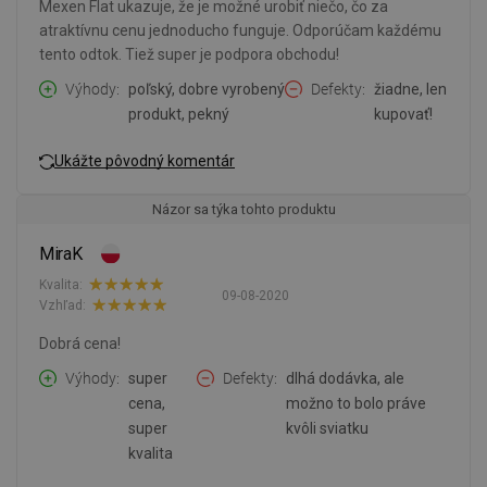
Mexen Flat ukazuje, že je možné urobiť niečo, čo za
atraktívnu cenu jednoducho funguje. Odporúčam každému
tento odtok. Tiež super je podpora obchodu!
Výhody
poľský, dobre vyrobený
Defekty
žiadne, len
produkt, pekný
kupovať!
Ukážte pôvodný komentár
Názor sa týka tohto produktu
MiraK
Kvalita:
09-08-2020
Vzhľad:
Dobrá cena!
Výhody
super
Defekty
dlhá dodávka, ale
cena,
možno to bolo práve
super
kvôli sviatku
kvalita