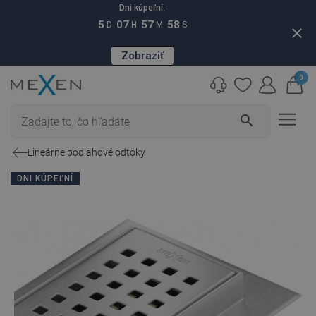
Dni kúpeľní:
5
07
57
57
D
H
M
S
close
Zobraziť
0
search
Lineárne podlahové odtoky
DNI KÚPEĽNÍ