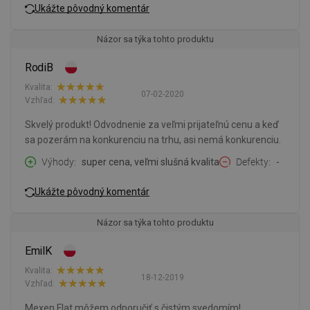
Ukážte pôvodný komentár
Názor sa týka tohto produktu
RodiB
Kvalita:
07-02-2020
Vzhľad:
Skvelý produkt! Odvodnenie za veľmi prijateľnú cenu a keď
sa pozerám na konkurenciu na trhu, asi nemá konkurenciu.
Výhody
super cena, veľmi slušná kvalita
Defekty
-
Ukážte pôvodný komentár
Názor sa týka tohto produktu
EmilK
Kvalita:
18-12-2019
Vzhľad:
Mexen Flat môžem odporučiť s čistým svedomím!