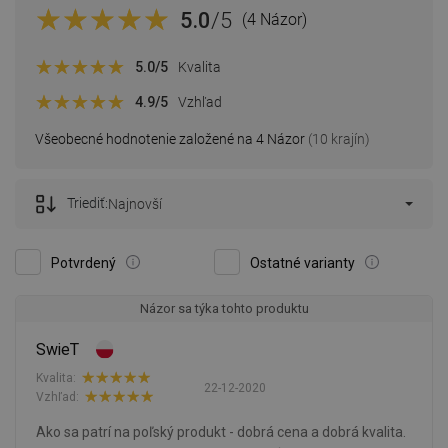
5.0
/5
(4 Názor)
5.0
/5
Kvalita
4.9
/5
Vzhľad
Všeobecné hodnotenie založené na 4 Názor
(10 krajín)
Triediť:
Najnovší
Potvrdený
Ostatné varianty
Názor sa týka tohto produktu
SwieT
Kvalita:
22-12-2020
Vzhľad:
Ako sa patrí na poľský produkt - dobrá cena a dobrá kvalita.