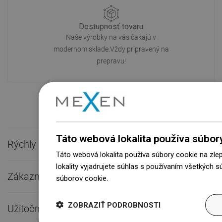
Dostupnosť tovaru
Naše výrobky na vás čakajú v
modernom sklade.Vždy pripravený na
prepravu!
Táto webová lokalita používa súbor
Rýchly kontakt

Táto webová lokalita používa súbory cookie na zle
lokality vyjadrujete súhlas s používaním všetkých 
Zákaznícky servis

súborov cookie.
Dowiedz się więcej
ZOBRAZIŤ PODROBNOSTI
Užitočné odkazy
