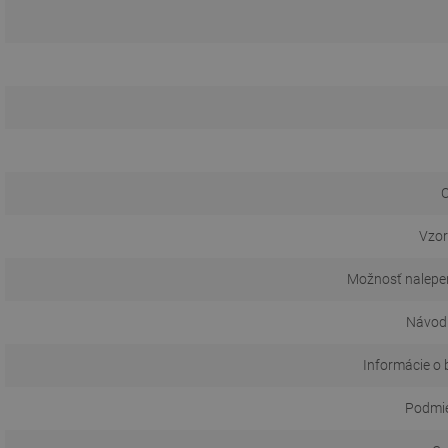
O
Vzor
Možnosť nalepen
Návod 
Informácie o 
Podmie