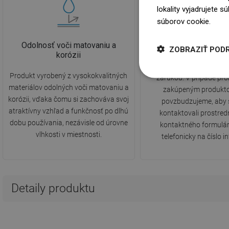
lokality vyjadrujete 
súborov cookie.
Dowi
Odolnosť voči matovaniu a
10 rokov záru
ZOBRAZIŤ POD
korózii
Produkt je pokrytý 1
Produkt vyrobený z vysokokvalitných
zárukou. V prípade pr
materiálov odolných voči matovaniu a
zakúpeným produkt
korózii, vďaka čomu si zachováva svoj
povzbudzujeme, aby 
atraktívny vzhľad a funkčnosť po dlhú
kontaktovali prostre
dobu používania, nezávisle od úrovne
kontaktného formulár
vlhkosti v miestnosti.
telefonicky na číslo in
Detaily produktu