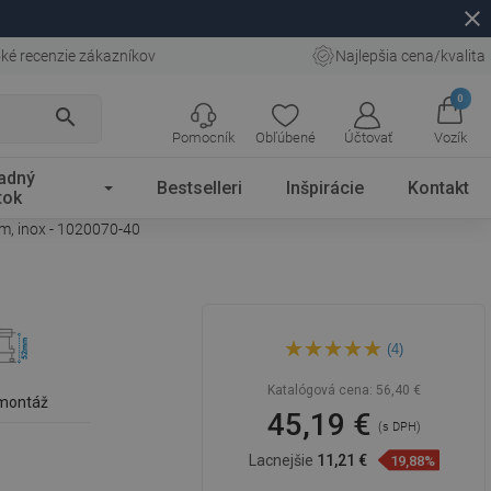
close
ké recenzie zákazníkov
Najlepšia cena/kvalita
0
search
Pomocník
Obľúbené
Účtovať
Vozík
adný
Bestselleri
Inšpirácie
Kontakt
tok
m, inox - 1020070-40
Mexen Flat 360° M01 otočný
(4)
lineárny odtok 70 cm, inox -
1020070-40
Katalógová cena:
56,40 €
 montáž
45,19 €
(s DPH)
Lacnejšie
11,21 €
19,88%