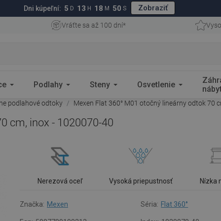
Zobraziť
5
13
18
49
Dni kúpeľní:
D
H
M
S
Vráťte sa až 100 dní*
Vyso
Záhr
ce
Podlahy
Steny
Osvetlenie
náby
rne podlahové odtoky
Mexen Flat 360° M01 otočný lineárny odtok 70 c
70 cm, inox - 1020070-40
Nerezová oceľ
Vysoká priepustnosť
Nízka
Značka:
Mexen
Séria:
Flat 360°