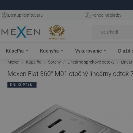
Dostupnosť tovaru
Pohodlné platby
Kúpeľňa
Kuchyňa
Vykurovanie
Dlaždi
Mexen
Kúpeľňa
Sprchy
Lineárne sprchové odtoky
Lineá
Mexen Flat 360° M01 otočný lineárny odtok 
DNI KÚPEĽNÍ