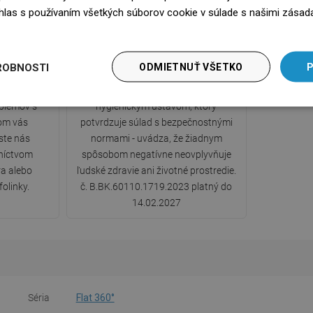
súhlas s používaním všetkých súborov cookie v súlade s našimi zásad
edz się więcej
ka
Hygienický certifikát PZH
ROBNOSTI
ODMIETNUŤ VŠETKO
P
0-ročnou
Produkt má certifikát vydaný Štátnym
oblémov s
hygienickým ústavom, ktorý
om vás
potvrdzuje súlad s bezpečnostnými
ste nás
normami - uvádza, že žiadnym
dníctvom
spôsobom negatívne neovplyvňuje
a alebo
ľudské zdravie ani životné prostredie.
folinky.
č. B.BK.60110.1719.2023 platný do
14.02.2027
Séria
Flat 360°