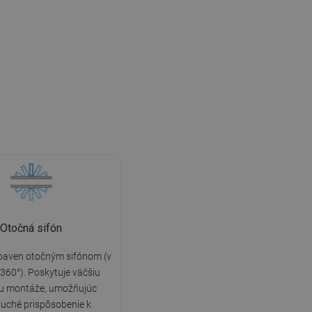
Otočná sifón
ybaven otočným sifónom (v
360°). Poskytuje väčšiu
litu montáže, umožňujúc
uché prispôsobenie k