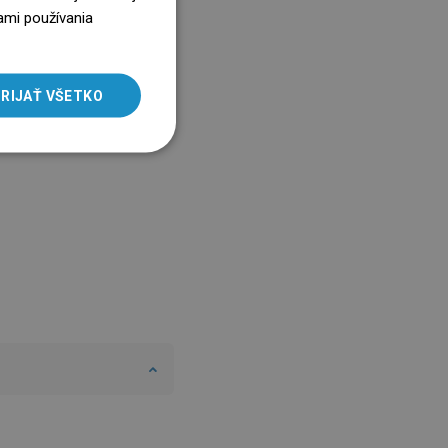
ENGLISH
ami používania
SLOVAK
LITHUANIAN
RIJAŤ VŠETKO
ROMANIAN
HUNGARIAN
FRENCH
ITALIAN
SPANISH
UKRAINIAN
BULGARIAN
ESTONIAN
DUTCH
LATVIAN