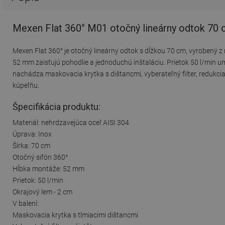
Mexen Flat 360° M01 otočný lineárny odtok 70 
Mexen Flat 360° je otočný lineárny odtok s dĺžkou 70 cm, vyrobený 
52 mm zaisťujú pohodlie a jednoduchú inštaláciu. Prietok 50 l/min um
nachádza maskovacia krytka s dištancmi, vyberateľný filter, redukc
kúpeľňu.
Špecifikácia produktu:
Materiál: nehrdzavejúca oceľ AISI 304
Úprava: Inox
Šírka: 70 cm
Otočný sifón 360°
Hĺbka montáže: 52 mm
Prietok: 50 l/min
Okrajový lem - 2 cm
V balení:
Maskovacia krytka s tlmiacimi dištancmi