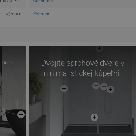
rtifikát PZH
Stiahnutie
Výrobca
Zobraziť
Dvojité sprchové dvere v
15012
minimalistickej kúpeľni