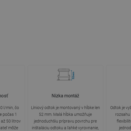
nosť
Nízka montáž
0 l/min, čo
Líniový odtok je montovaný v hĺbke len
Odtok je v
e počas 1
52 mm. Malá hĺbka umožňuje
rozsahu 
až 50 litrov
jednoduchšiu prípravu povrchu pre
flexibi
vateľ môže
inštaláciu odtoku a ľahké vyrovnanie,
jednod