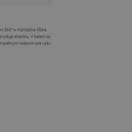
fón 360° a montážna hĺbka
yšuje stabilitu. V balení sa
kompletným riešením pre vašu