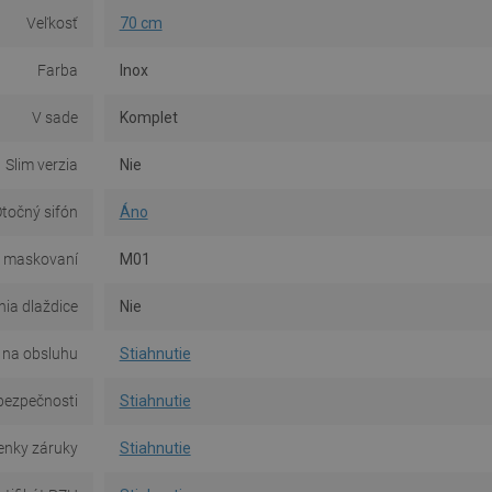
Veľkosť
70 cm
Farba
Inox
V sade
Komplet
Slim verzia
Nie
točný sifón
Áno
 maskovaní
M01
ia dlaždice
Nie
na obsluhu
Stiahnutie
bezpečnosti
Stiahnutie
nky záruky
Stiahnutie