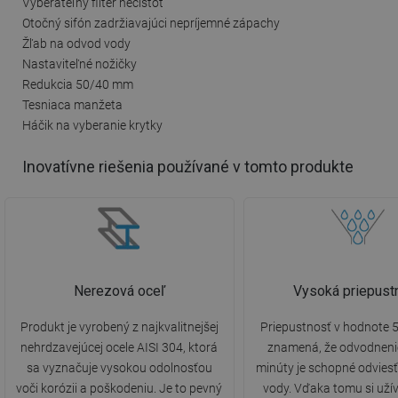
Vyberateľný filter nečistôt
Otočný sifón zadržiavajúci nepríjemné zápachy
Žľab na odvod vody
Nastaviteľné nožičky
Redukcia 50/40 mm
Tesniaca manžeta
Háčik na vyberanie krytky
Inovatívne riešenia používané v tomto produkte
Nerezová oceľ
Vysoká priepust
Produkt je vyrobený z najkvalitnejšej
Priepustnosť v hodnote 5
nehrdzavejúcej ocele AISI 304, ktorá
znamená, že odvodneni
sa vyznačuje vysokou odolnosťou
minúty je schopné odviesť 
voči korózii a poškodeniu. Je to pevný
vody. Vďaka tomu si uží