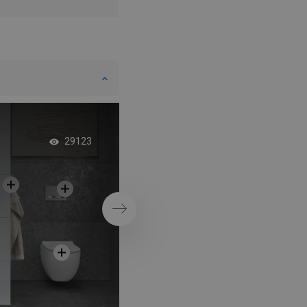
Exkluzívne ružové z
29123
kúpeľni
Ďalej