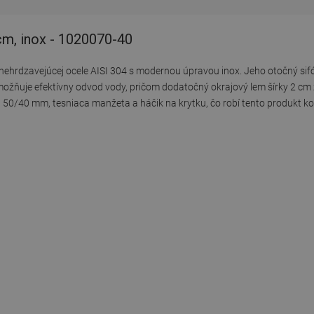
cm, inox - 1020070-40
z nehrdzavejúcej ocele AISI 304 s modernou úpravou inox. Jeho otočný si
ožňuje efektívny odvod vody, pričom dodatočný okrajový lem šírky 2 cm zv
ia 50/40 mm, tesniaca manžeta a háčik na krytku, čo robí tento produkt 