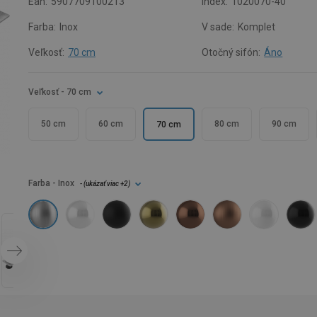
Ean:
5907709100213
Index:
1020070-40
Farba:
Inox
V sade:
Komplet
Veľkosť:
70 cm
Otočný sifón:
Áno
Veľkosť
- 70 cm
50 cm
60 cm
80 cm
90 cm
70 cm
Farba
- Inox
- (
ukázať viac
+2
)