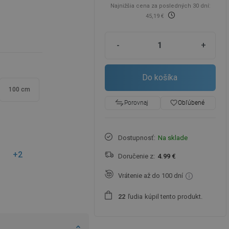
Najnižšia cena za posledných 30 dní:
45,19 €
-
+
Do košíka
100 cm
favorite_border
Obľúbené
Porovnaj
Dostupnosť:
Na sklade
+2
Doručenie z:
4.99 €
Vrátenie až do 100 dní
ľudia
kúpil tento produkt.
2
2