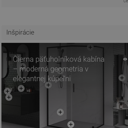
Ce
Inšpirácie
Čierna päťuholníková kabína
– moderná geometria v
elegantnej kúpeľni