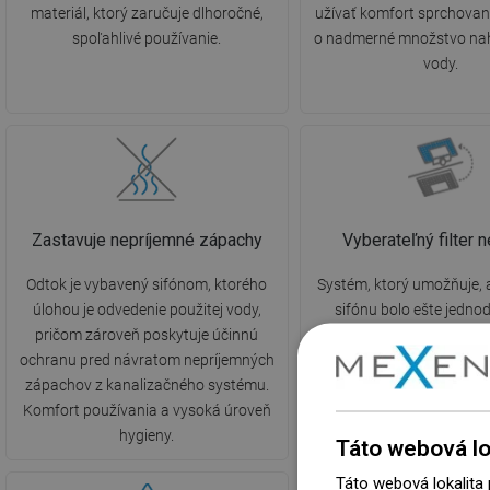
materiál, ktorý zaručuje dlhoročné,
užívať komfort sprchovan
spoľahlivé používanie.
o nadmerné množstvo na
vody.
Zastavuje nepríjemné zápachy
Vyberateľný filter n
Odtok je vybavený sifónom, ktorého
Systém, ktorý umožňuje, a
úlohou je odvedenie použitej vody,
sifónu bolo ešte jedno
pričom zároveň poskytuje účinnú
rýchlejšie. Stačí vybra
ochranu pred návratom nepríjemných
pohyblivý diel, odstrániť 
zápachov z kanalizačného systému.
opláchnuť ho pod vodou
Komfort používania a vysoká úroveň
podpora v starostlivosti 
hygieny.
čistotu v kúpeľn
Táto webová lo
Táto webová lokalita