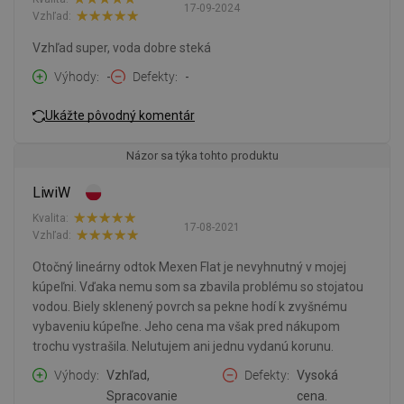
17-09-2024
Vzhľad:
Vzhľad super, voda dobre steká
Výhody
-
Defekty
-
Ukážte pôvodný komentár
Názor sa týka tohto produktu
LiwiW
Kvalita:
17-08-2021
Vzhľad:
Otočný lineárny odtok Mexen Flat je nevyhnutný v mojej
kúpeľni. Vďaka nemu som sa zbavila problému so stojatou
vodou. Biely sklenený povrch sa pekne hodí k zvyšnému
vybaveniu kúpeľne. Jeho cena ma však pred nákupom
trochu vystrašila. Nelutujem ani jednu vydanú korunu.
Výhody
Vzhľad,
Defekty
Vysoká
Spracovanie
cena.