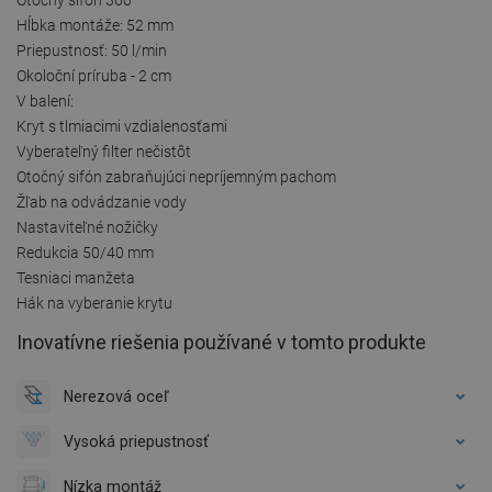
Hĺbka montáže: 52 mm
Priepustnosť: 50 l/min
Okoloční príruba - 2 cm
V balení:
Kryt s tlmiacimi vzdialenosťami
Vyberateľný filter nečistôt
Otočný sifón zabraňujúci nepríjemným pachom
Žľab na odvádzanie vody
Nastaviteľné nožičky
Redukcia 50/40 mm
Tesniaci manžeta
Hák na vyberanie krytu
Inovatívne riešenia používané v tomto produkte
Nerezová oceľ
Vysoká priepustnosť
Nízka montáž