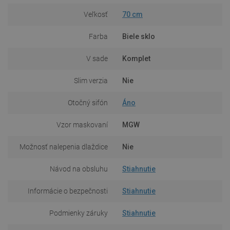
Veľkosť
70 cm
Farba
Biele sklo
V sade
Komplet
Slim verzia
Nie
Otočný sifón
Áno
Vzor maskovaní
MGW
Možnosť nalepenia dlaždice
Nie
Návod na obsluhu
Stiahnutie
Informácie o bezpečnosti
Stiahnutie
Podmienky záruky
Stiahnutie