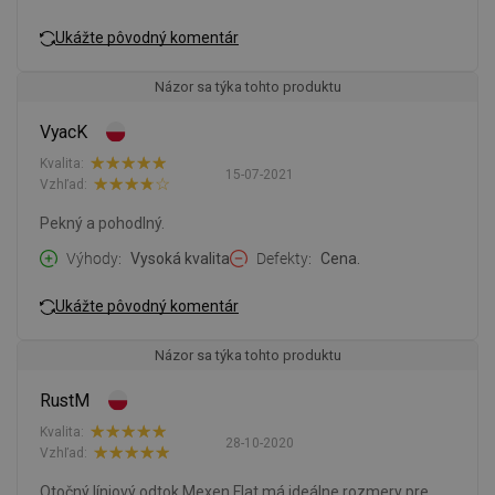
Ukážte pôvodný komentár
Názor sa týka tohto produktu
VyacK
Kvalita:
15-07-2021
Vzhľad:
Pekný a pohodlný.
Výhody
Vysoká kvalita
Defekty
Cena.
Ukážte pôvodný komentár
Názor sa týka tohto produktu
RustM
Kvalita:
28-10-2020
Vzhľad:
Otočný líniový odtok Mexen Flat má ideálne rozmery pre