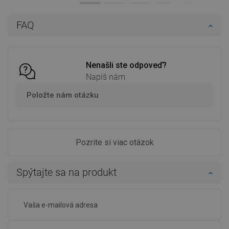
Do košíka
Do košíka
FAQ
Porovnaj
favorite_border
Obľúbené
Porovnaj
favorite_border
Obľúbené
Nenašli ste odpoveď?
Napíš nám
Položte nám otázku
Pozrite si viac otázok
Spýtajte sa na produkt