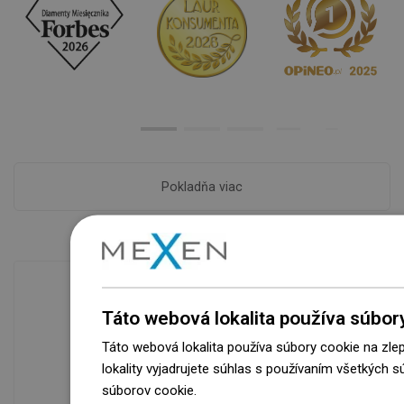
Pokladňa viac
Táto webová lokalita používa súbor
Dostupnosť tovaru
Táto webová lokalita používa súbory cookie na zle
Naše výrobky na vás čakajú v
lokality vyjadrujete súhlas s používaním všetkých 
modernom sklade.Vždy pripravený na
súborov cookie.
Dowiedz się więcej
prepravu!