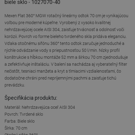
biele sklo - 1027070-40
Mexen Flat 360° MGW rotačný lineárny odtok 70 cm je vynikajúcou
voľbou pre moderné kúpeľne. Vyrobený z vysoko kvalitnej
nehrdzavejúcej ocele AISI 304, zaisťuje trvácnosť a odolnosť voči
korózii. Povrch vo forme bieleho tvrdeného skla pridáva eleganciu.
Vďaka otočnému sifónu 360° tento odtok zaručuje jednoduché a
rýchle odvádzanie vody s priepustnosťou 50 l/min. Nízky profil
konštrukcie s hĺbkou montáže 52 mm a šírkou 70 cm zjednodušuje
a zefektívňuje inštaláciu. V balení sa nachádza aj vyberateľný filter
nečistôt, tesniaci manžeta a kryt s tlmiacimi vzdialenosťami, čo
dodatočne chráni pred nepríjemnými pachmi a zaisťuje tichú
prevádzku.
Špecifikácia produktu:
Materiál: Nehrdzavejúca oceľ AISI 304
Povrch: Tvrdené sklo
Farba: Biele sklo
Šírka: 70 cm
Otočný sifón 360°