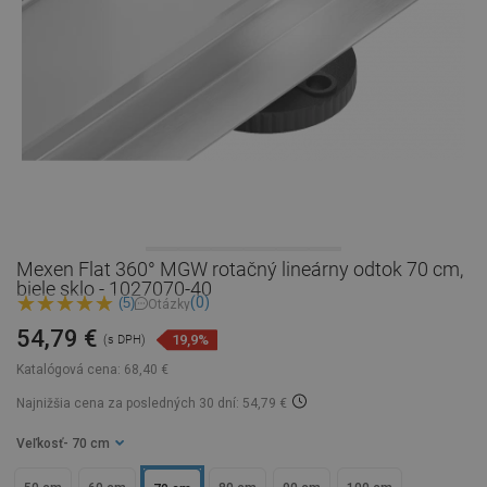
Mexen Flat 360° MGW rotačný lineárny odtok 70 cm,
biele sklo - 1027070-40
(0)
(5)
Otázky
54,79 €
19,9%
(s DPH)
Katalógová cena:
68,40 €
Najnižšia cena za posledných 30 dní: 54,79 €
Veľkosť
- 70 cm