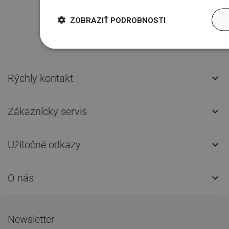
ZOBRAZIŤ PODROBNOSTI
Rýchly kontakt

Zákaznícky servis

Užitočné odkazy

O nás

Newsletter