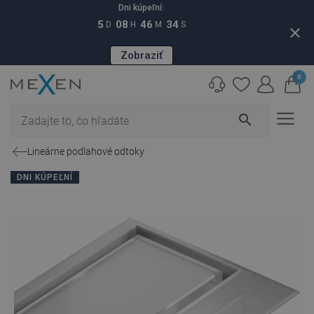
Dni kúpeľní:
5
08
46
33
D
H
M
S
close
Zobraziť
0
search
Lineárne podlahové odtoky
DNI KÚPEĽNÍ