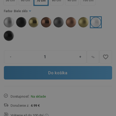
50 cm
60 cm
80 cm
90 cm
100 cm
70 cm
Farba
- Biele sklo
favorite_border
-
+
Do košíka
Dostupnosť:
Na sklade
Doručenie z:
4.99 €
Vrátenie až do 100 dní