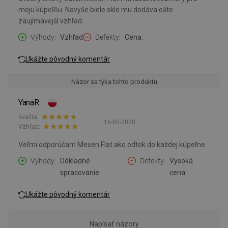
moju kúpeľňu. Navyše biele sklo mu dodáva ešte
zaujímavejší vzhľad.
Výhody
Vzhľad
Defekty
Cena.
Ukážte pôvodný komentár
Názor sa týka tohto produktu
YanaR
Kvalita:
16-05-2020
Vzhľad:
Veľmi odporúčam Mexen Flat ako odtok do každej kúpeľne.
Výhody
Dôkladné
Defekty
Vysoká
spracovanie
cena.
Ukážte pôvodný komentár
Napísať názory