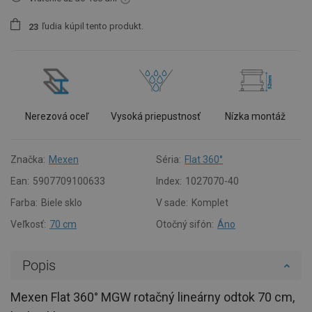
ľudia
kúpil tento produkt.
2
3
Nerezová oceľ
Vysoká priepustnosť
Nízka montáž
Značka:
Mexen
Séria:
Flat 360°
Ean:
5907709100633
Index:
1027070-40
Farba:
Biele sklo
V sade:
Komplet
Veľkosť:
70 cm
Otočný sifón:
Áno
Popis
Mexen Flat 360° MGW rotačný lineárny odtok 70 cm,