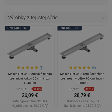
Výrobky z tej istej série
DNI KÚPEĽNÍ
DNI KÚPEĽNÍ
(6)
(4)
Mexen Flat 360° otáčavé teleso
Mexen Flat 360° rotujúce teleso
pre líniový odtok 50 cm, inox -
pre lineárny odtok 60 cm, inox -
1040050
1040060
32,60 €
35,90 €
-19,97%
-19,81%
26,09 €
28,79 €
Katalógová cena:
32,60 €
Katalógová cena:
35,90 €
Najnižšia cena: 26,09 €
Najnižšia cena: 28,79 €
Dostupnosť:
Na sklade
Dostupnosť:
Na sklade