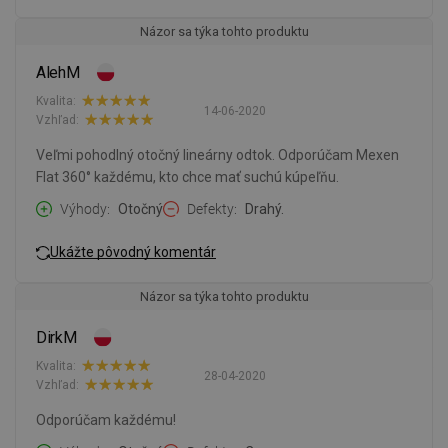
Názor sa týka tohto produktu
AlehM
Kvalita:
14-06-2020
Vzhľad:
Veľmi pohodlný otočný lineárny odtok. Odporúčam Mexen
Flat 360° každému, kto chce mať suchú kúpeľňu.
Výhody
Otočný
Defekty
Drahý.
Ukážte pôvodný komentár
Názor sa týka tohto produktu
DirkM
Kvalita:
28-04-2020
Vzhľad:
Odporúčam každému!