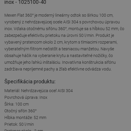
inox - 1025100-40
Mexen Flat 360° je moderný lineárny odtok so šírkou 100 cm,
vyrobený z nehrdzavejúcej ocele AISI 304 s povrchovou úpravou
inox. Vďaka otočnému sifónu 360°, montuje sa s hĺbkou 52 mm, čo
zabezpečuje efektivitu prietoku na úrovni 50 l/min. Produkt je
vybavený prstencom okolo 2 cm, krytom s tlmiacimi rozperami,
vyberateľným filtrom nečistôt a tesniacou manžetou. Navyše
obsahuje háčik na vyberanie krytu a nastaviteľné nožičky, čo
umožňuje jeho ľahkú inštaláciu. Inovatívna konštrukcia sifónu
zadržiava nepríjemné pachy a žľab efektívne odvádza vodu.
Špecifikácia produktu:
Materiál: Nehrdzavejúca oceľ AISI 304
Povrchová úprava: Inox
Šírka: 100 cm
Otočný sifón 360°
Hĺbka montáže: 52 mm
Prietok: 50 l/min
Prstenec okolo - 2 cm