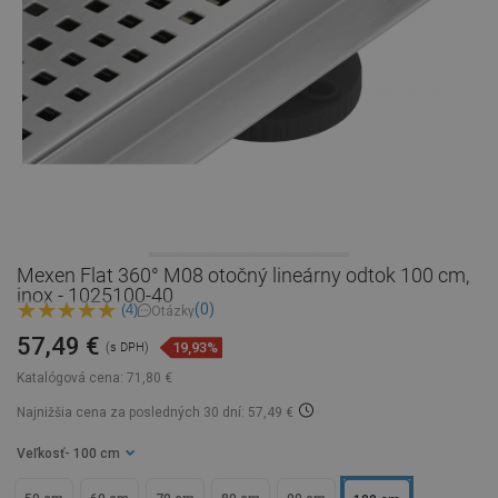
Mexen Flat 360° M08 otočný lineárny odtok 100 cm,
inox - 1025100-40
(0)
(4)
Otázky
57,49 €
19,93%
(s DPH)
Katalógová cena:
71,80 €
Najnižšia cena za posledných 30 dní: 57,49 €
Veľkosť
- 100 cm