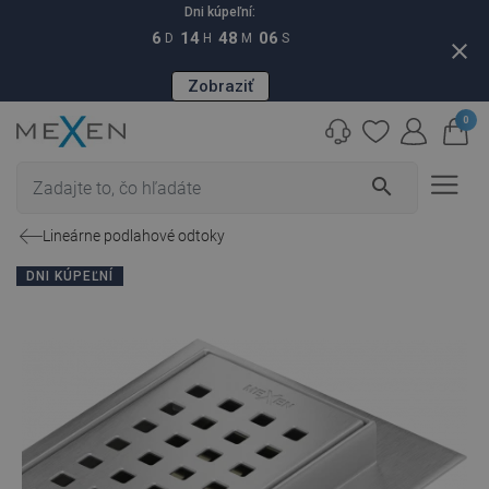
Dni kúpeľní:
6
14
48
05
D
H
M
S
close
Zobraziť
0
search
Lineárne podlahové odtoky
DNI KÚPEĽNÍ