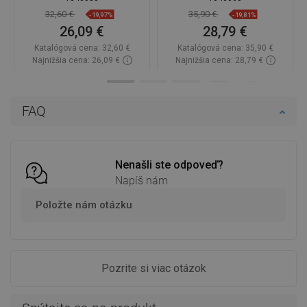
32,60 €
35,90 €
-19,97%
-19,81%
26,09 €
28,79 €
Katalógová cena:
32,60 €
Katalógová cena:
35,90 €
Najnižšia cena: 26,09 €
Najnižšia cena: 28,79 €
Dostupnosť:
Na sklade
Dostupnosť:
Na sklade
Do košíka
Do košíka
FAQ
Porovnaj
favorite_border
Obľúbené
Porovnaj
favorite_border
Obľúbené
Nenašli ste odpoveď?
Napíš nám
Položte nám otázku
Pozrite si viac otázok