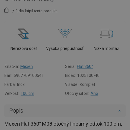
ľudia
kúpil tento produkt.
7
Nerezová oceľ
Vysoká priepustnosť
Nízka montáž
Značka:
Mexen
Séria:
Flat 360°
Ean:
5907709100541
Index:
1025100-40
Farba:
Inox
V sade:
Komplet
Veľkosť:
100 cm
Otočný sifón:
Áno
Popis
Mexen Flat 360° M08 otočný lineárny odtok 100 cm,