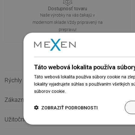
Dostupnosť tovaru
Naše výrobky na vás čakajú v
modernom sklade.Vždy pripravený na
prepravu!
Táto webová lokalita používa súbor
Táto webová lokalita používa súbory cookie na zle
Rýchly kontakt

lokality vyjadrujete súhlas s používaním všetkých 
súborov cookie.
Dowiedz się więcej
Zákaznícky servis

ZOBRAZIŤ PODROBNOSTI
Užitočné odkazy
