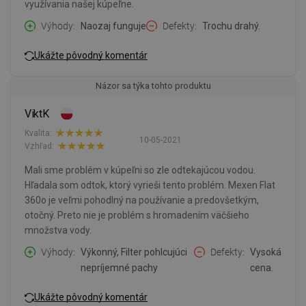
využívania našej kúpeľne.
Výhody
Naozaj funguje
Defekty
Trochu drahý.
Ukážte pôvodný komentár
Názor sa týka tohto produktu
ViktK
Kvalita:
10-05-2021
Vzhľad:
Mali sme problém v kúpeľni so zle odtekajúcou vodou.
Hľadala som odtok, ktorý vyrieši tento problém. Mexen Flat
360o je veľmi pohodlný na používanie a predovšetkým,
otočný. Preto nie je problém s hromadením väčšieho
množstva vody.
Výhody
Výkonný, Filter pohlcujúci
Defekty
Vysoká
nepríjemné pachy
cena.
Ukážte pôvodný komentár