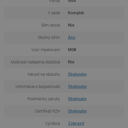
Farba
Inox
V sade
Komplet
Slim verzia
Nie
Otočný sifón
Áno
Vzor maskovaní
M08
Možnosť nalepenia dlaždice
Nie
Návod na obsluhu
Stiahnutie
Informácie o bezpečnosti
Stiahnutie
Podmienky záruky
Stiahnutie
Certifikát PZH
Stiahnutie
Výrobca
Zobraziť