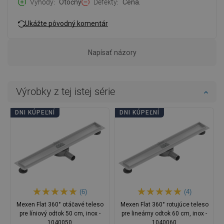
Výhody
Otočný
Defekty
Cena.
Ukážte pôvodný komentár
Napísať názory
Výrobky z tej istej série
DNI KÚPEĽNÍ
DNI KÚPEĽNÍ
(6)
(4)
Mexen Flat 360° otáčavé teleso
Mexen Flat 360° rotujúce teleso
pre líniový odtok 50 cm, inox -
pre lineárny odtok 60 cm, inox -
1040050
1040060