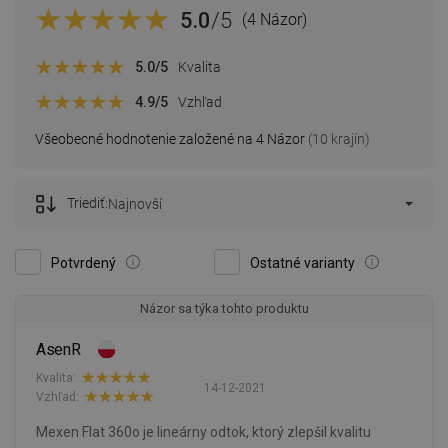
5.0
/5
(4 Názor)
5.0
/5
Kvalita
4.9
/5
Vzhľad
Všeobecné hodnotenie založené na 4 Názor
(10 krajín)
Triediť:
Najnovší
Potvrdený
Ostatné varianty
Názor sa týka tohto produktu
AsenR
Kvalita:
14-12-2021
Vzhľad:
Mexen Flat 360o je lineárny odtok, ktorý zlepšil kvalitu