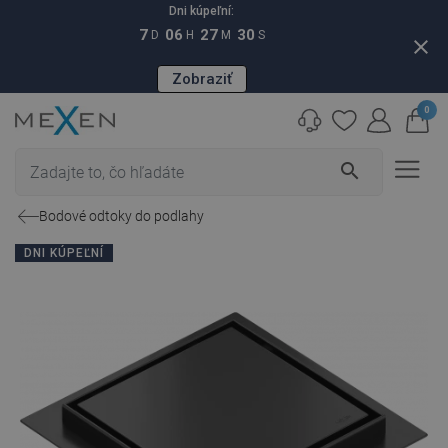
Dni kúpeľní:
7
06
27
29
D
H
M
S
close
Zobraziť
0
search
Bodové odtoky do podlahy
DNI KÚPEĽNÍ