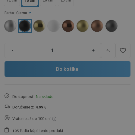
12 cm
20 cm
25 cm
15 cm
Farba
- Čierna
favorite_border
-
+
Do košíka
Dostupnosť:
Na sklade
Doručenie z:
4.99 €
Vrátenie až do 100 dní
ľudia
kúpil tento produkt.
1
9
5