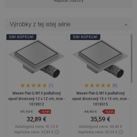
Napísať názory
Výrobky z tej istej série
DNI KÚPEĽNÍ
DNI KÚPEĽNÍ
(7)
(8)
Mexen Flat-Q M13 podlahový
Mexen Flat-Q M13 podlahový
vpusť štvorcový 12 x 12 cm, inox -
vpust štvorcový 15 x 15 cm, inox -
1010012
1010015
41,10 €
44,40 €
-19,98%
-19,84%
32,89 €
35,59 €
Katalógová cena:
41,10 €
Katalógová cena:
44,40 €
Najnižšia cena: 32,89 €
Najnižšia cena: 35,59 €