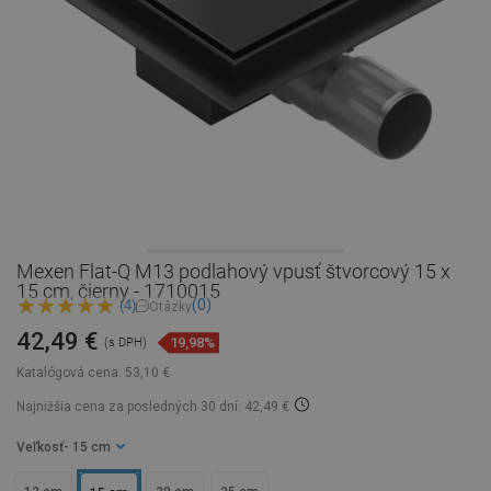
Mexen Flat-Q M13 podlahový vpusť štvorcový 15 x
15 cm, čierny - 1710015
(0)
(4)
Otázky
42,49 €
19,98%
(s DPH)
Katalógová cena:
53,10 €
Najnižšia cena za posledných 30 dní: 42,49 €
Veľkosť
- 15 cm