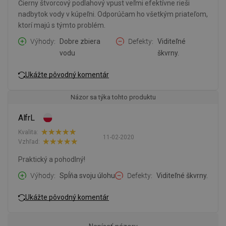
Čierny štvorcový podlahový vpust veľmi efektívne rieši
nadbytok vody v kúpeľni. Odporúčam ho všetkým priateľom,
ktorí majú s týmto problém.
Výhody
Dobre zbiera
Defekty
Viditeľné
vodu
škvrny.
Ukážte pôvodný komentár
Názor sa týka tohto produktu
AlfrL
Kvalita:
11-02-2020
Vzhľad:
Praktický a pohodlný!
Výhody
Spĺňa svoju úlohu
Defekty
Viditeľné škvrny.
Ukážte pôvodný komentár