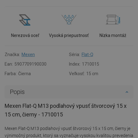
Nerezová oceľ
Vysoká priepustnosť
Nízka montáž
Značka:
Mexen
Séria:
Flat-Q
Ean:
5907709190030
Index:
1710015
Farba:
Čierna
Veľkosť:
15 cm
Popis
Mexen Flat-Q M13 podlahový vpusť štvorcový 15 x
15 cm, čierny - 1710015
Mexen Flat-Q M13 podlahový vpusť štvorcový 15 x 15 cm, čierny je
výnimočný produkt, ktorý sa vyznačuje vysokou kvalitou prevedenia