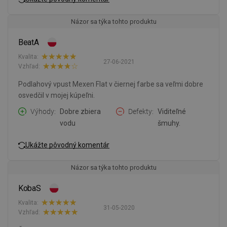
Názor sa týka tohto produktu
BeatA
Kvalita:
27-06-2021
Vzhľad:
Podlahový vpust Mexen Flat v čiernej farbe sa veľmi dobre
osvedčil v mojej kúpeľni.
Výhody
Dobre zbiera
Defekty
Viditeľné
vodu
šmuhy.
Ukážte pôvodný komentár
Názor sa týka tohto produktu
KobaS
Kvalita:
31-05-2020
Vzhľad: