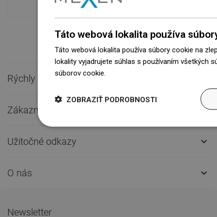
Táto webová lokalita používa súbor
Táto webová lokalita používa súbory cookie na zle
lokality vyjadrujete súhlas s používaním všetkých 
súborov cookie.
Dowiedz się więcej
Rýchly kontakt

ZOBRAZIŤ PODROBNOSTI
Zákaznícky servis

Užitočné odkazy

O nás

Newsletter