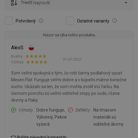
Triediť:
Najnovší
Potvrdený
Ostatné varianty
Názor sa týka tohto produktu
AlexS
Kvalita:
31-07-2021
Vzhľad:
Som veľmi spokojná s tým, čo robí čierny podlahový vpust
Mexen Flat. Funguje veľmi dobre a v kúpeľni máme konečne
sucho. Ukázalo sa len, že som mohla zvoliť inú farbu. Na
čiernom povrchu sú veľmi viditeľné stopy po vode, rôzne
škvrny a fľaky.
Výhody
Dobre funguje,
Defekty
Na tmavom
Výkonný, Pekne
materiáli sú
vyzerá
viditeľné škvrny.
Ukážte pôvodný komentár