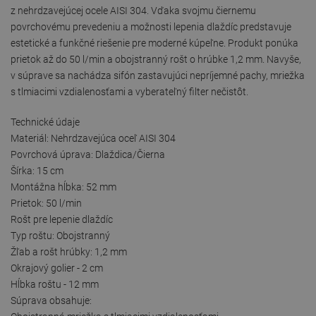
z nehrdzavejúcej ocele AISI 304. Vďaka svojmu čiernemu
povrchovému prevedeniu a možnosti lepenia dlaždíc predstavuje
estetické a funkčné riešenie pre moderné kúpeľne. Produkt ponúka
prietok až do 50 l/min a obojstranný rošt o hrúbke 1,2 mm. Navyše,
v súprave sa nachádza sifón zastavujúci nepríjemné pachy, mriežka
s tlmiacimi vzdialenosťami a vyberateľný filter nečistôt.
Technické údaje
Materiál: Nehrdzavejúca oceľ AISI 304
Povrchová úprava: Dlaždica/Čierna
Šírka: 15 cm
Montážna hĺbka: 52 mm
Prietok: 50 l/min
Rošt pre lepenie dlaždíc
Typ roštu: Obojstranný
Žľab a rošt hrúbky: 1,2 mm
Okrajový golier - 2 cm
Hĺbka roštu - 12 mm
Súprava obsahuje: