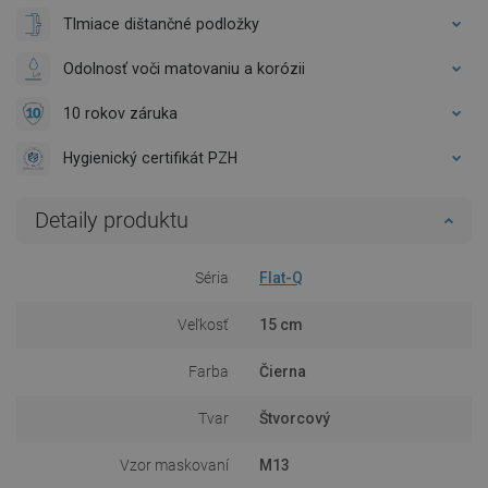
Tlmiace dištančné podložky
Odolnosť voči matovaniu a korózii
10 rokov záruka
Hygienický certifikát PZH
Detaily produktu
Séria
Flat-Q
Veľkosť
15 cm
Farba
Čierna
Tvar
Štvorcový
Vzor maskovaní
M13