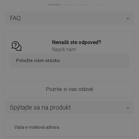
Dostupnosť:
Na sklade
Dostupnosť:
Na sklade
Do košíka
Do košíka
FAQ
Porovnaj
favorite_border
Obľúbené
Porovnaj
favorite_border
Obľúbené
Nenašli ste odpoveď?
Napíš nám
Položte nám otázku
Pozrite si viac otázok
Spýtajte sa na produkt