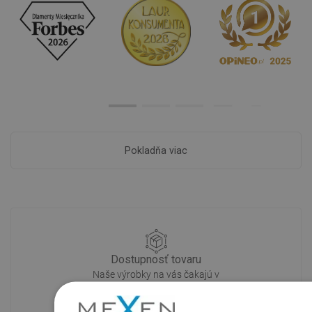
Pokladňa viac
Dostupnosť tovaru
Naše výrobky na vás čakajú v
modernom sklade.Vždy pripravený na
prepravu!