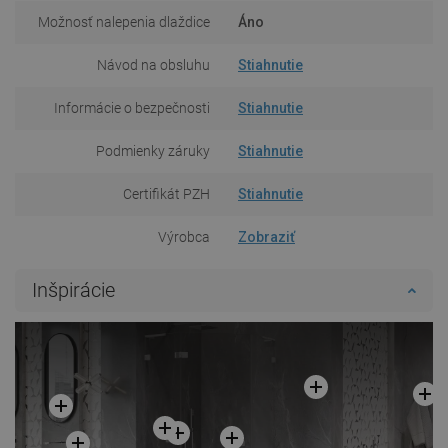
Možnosť nalepenia dlaždice
Áno
Návod na obsluhu
Stiahnutie
Informácie o bezpečnosti
Stiahnutie
Podmienky záruky
Stiahnutie
Certifikát PZH
Stiahnutie
Výrobca
Zobraziť
Inšpirácie